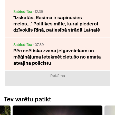
Sabiedrība
12:39
"Izskatās, Rasima ir sapinusies
melos..." Politiķes māte, kurai piederot
dzīvoklis Rīgā, patiesībā strādā Latgalē
Sabiedrība
07:39
Pēc neētiska zvana jelgavniekam un
mēģinājuma ietekmēt cietušo no amata
atvaļina policistu
Reklāma
Tev varētu patikt