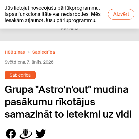
Jūs lietojat novecojušu pārlūkprogrammu,
+20
°C
lapas funkcionalitāte var nedarboties. Mēs
Aizvērt
iesakām atjaunot Jūsu pārluprogrammu.
Reklāma
1188 ziņas
Sabiedrība
Svētdiena, 7. jūnijs, 2026
Sabiedrība
Grupa "Astro’n’out" mudina
pasākumu rīkotājus
samazināt to ietekmi uz vidi