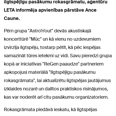
ilgtspējīgu pasākumu rokasgrāmatu, aģentūru
LETA informēja apvienības pārstāve Ance
Caune.
Pērn grupa "Astro’n’out" devās akustiskajā
koncerttūrē "Mūc" un kā vienu no uzdevumiem
izvirzīja ilgtspēju, tostarp pētīt, kā pēc iespējas
samazināt tūres ietekmi uz vidi. Savu pieredzi grupa
kopā ar iniciatīvas "ReGen paaudze" partneriem
apkopojusi materiālā "Ilgtspējīgu pasākumu
rokasgrāmata", lai aktualizētu ilgtspējas jautājumus
izklaides nozarē un dalītos praktiskos risinājumos,
kas var noderēt arī citu pasākumu organizatoriem.
Rokasgrāmata piedāvā ieskatu, kā ilgtspējas