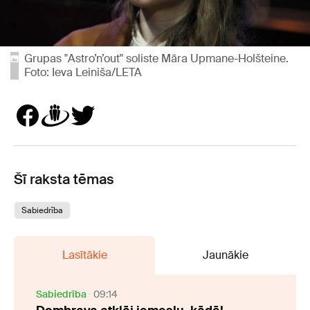
Grupas "Astro’n’out" soliste Māra Upmane-Holšteine.
Foto: Ieva Leiniša/LETA
Šī raksta tēmas
Sabiedrība
Lasītākie
Jaunākie
Sabiedrība
09:14