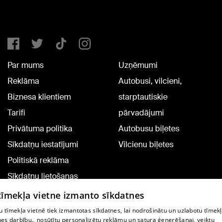
Par mums
Uzņēmumi
Reklāma
Autobusi, vilcieni,
Biznesa klientiem
starptautiskie
Tarifi
pārvadājumi
Privātuma politika
Autobusu biļetes
Sīkdatņu iestatījumi
Vilcienu biļetes
Politiskā reklāma
Sīkdatņu lietošanas
noteikumi
 tīmekļa vietne izmanto sīkdatnes
Komentāru pievienošana
 tīmekļa vietnē tiek izmantotas sīkdatnes, lai nodrošinātu un uzlabotu tīmek
nes darbību., nosūtītu personalizētu reklāmu un satura ģenerēšanai, veiktu