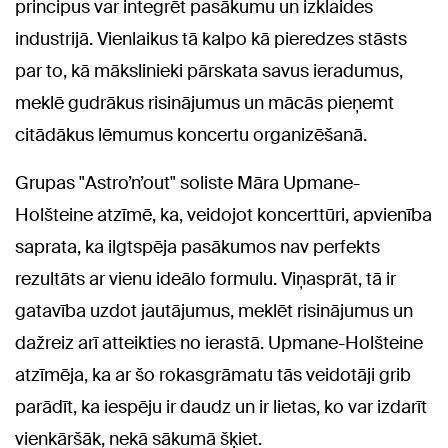
principus var integrēt pasākumu un izklaides
industrijā. Vienlaikus tā kalpo kā pieredzes stāsts
par to, kā mākslinieki pārskata savus ieradumus,
meklē gudrākus risinājumus un mācās pieņemt
citādākus lēmumus koncertu organizēšanā.
Grupas "Astro’n’out" soliste Māra Upmane-
Holšteine atzīmē, ka, veidojot koncerttūri, apvienība
saprata, ka ilgtspēja pasākumos nav perfekts
rezultāts ar vienu ideālo formulu. Viņasprāt, tā ir
gatavība uzdot jautājumus, meklēt risinājumus un
dažreiz arī atteikties no ierastā. Upmane-Holšteine
atzīmēja, ka ar šo rokasgrāmatu tās veidotāji grib
parādīt, ka iespēju ir daudz un ir lietas, ko var izdarīt
vienkāršāk, nekā sākumā šķiet.