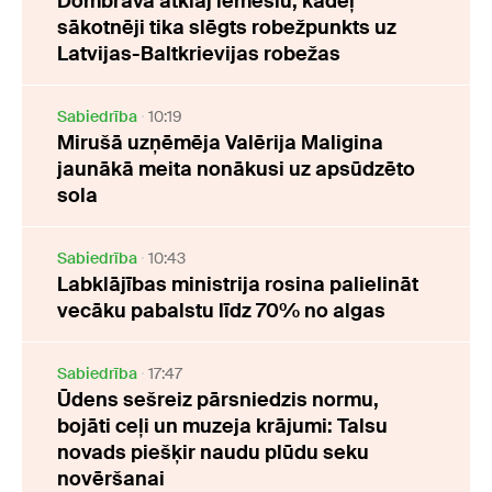
Dombrava atklāj iemeslu, kādēļ
sākotnēji tika slēgts robežpunkts uz
Latvijas-Baltkrievijas robežas
Sabiedrība
10:19
Mirušā uzņēmēja Valērija Maligina
jaunākā meita nonākusi uz apsūdzēto
sola
Sabiedrība
10:43
Labklājības ministrija rosina palielināt
vecāku pabalstu līdz 70% no algas
Sabiedrība
17:47
Ūdens sešreiz pārsniedzis normu,
bojāti ceļi un muzeja krājumi: Talsu
novads piešķir naudu plūdu seku
novēršanai