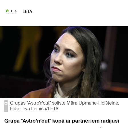
LETA
Grupas "Astro’n’out" soliste Māra Upmane-Holšteine.
Foto: Ieva Leiniša/LETA
Grupa "Astro’n’out" kopā ar partneriem radījusi