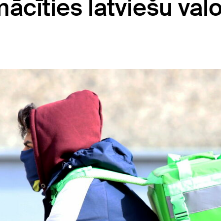
mācīties latviešu val