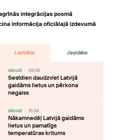
m agrīnās integrācijas posmā
cina informācija oficiālajā izdevumā
Lasītākie
Jaunākie
Aktuāli
09:26
Sestdien daudzviet Latvijā
gaidāms lietus un pērkona
negaiss
Aktuāli
15:34
Nākamnedēļ Latvijā gaidāms
lietus un pamatīgs
temperatūras kritums