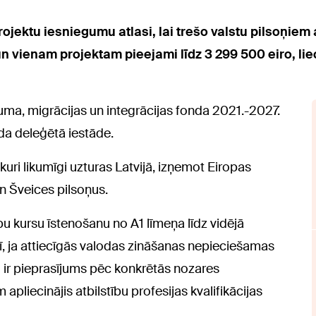
projektu iesniegumu atlasi, lai trešo valstu pilsoņie
n vienam projektam pieejami līdz 3 299 500 eiro, lie
uma, migrācijas un integrācijas fonda 2021.-2027.
a deleģētā iestāde.
 kuri likumīgi uzturas Latvijā, izņemot Eiropas
n Šveices pilsoņus.
u kursu īstenošanu no A1 līmeņa līdz vidējā
nī, ja attiecīgās valodas zināšanas nepieciešamas
ū ir pieprasījums pēc konkrētās nozares
pliecinājis atbilstību profesijas kvalifikācijas