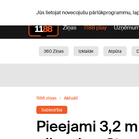
Lai
P, 10.08.2026.
+12
°C
Audris, Brencis, Inuta
Jūs lietojat novecojušu pārlūkprogrammu, la
Ziņas
1188 play
Uzņēmum
360 Ziņas
Izklaide
Atpūta
Aktuāli
Satiksme
Skaistumam
1188 ziņas
Aktuāli
Sabiedrība
Pieejami 3,2 mil