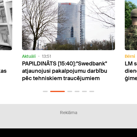
Bērni
14:23
Aktuāl
k"
LM skaidro, kā valsts aizsardzības
VDD:
bu
dienests ietekmē daudzbērnu
krit
ģimeņu atbalstu
past
Reklāma