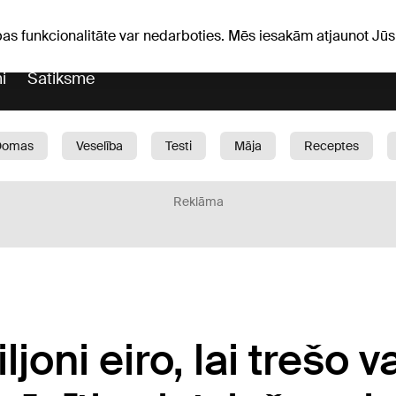
ka ziņas
Horoskopi
pas funkcionalitāte var nedarboties. Mēs iesakām atjaunot J
i
Satiksme
Domas
Veselība
Testi
Māja
Receptes
Bērni
Auto
1188 play
Sports
Bizness
Reklāma
joni eiro, lai trešo v