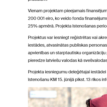
Vienam projektam pieejamais finansējums
200 001 eiro, ko veido fonda finansēju
25% apmērā. Projekta īstenošanas period
Projektus var iesniegt reģistrētas vai akre
iestādes, atvasinātas publiskas personas,
apvienības un starptautisku organizāciju 
pieredze latviešu valodas kā svešvaloda
Projekta iesniegumu deleģētajai iestādei v
īstenošanu KM 15. jūnijā plkst. 13 rīkos i