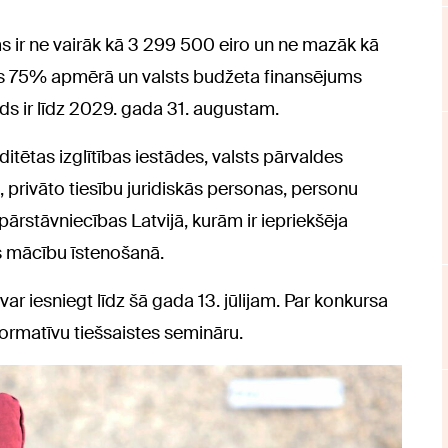
 ir ne vairāk kā 3 299 500 eiro un ne mazāk kā
ms 75% apmērā un valsts budžeta finansējums
s ir līdz 2029. gada 31. augustam.
ditētas izglītības iestādes, valsts pārvaldes
 privāto tiesību juridiskās personas, personu
pārstāvniecības Latvijā, kurām ir iepriekšēja
s mācību īstenošanā.
ar iesniegt līdz šā gada 13. jūlijam. Par konkursa
nformatīvu tiešsaistes semināru.