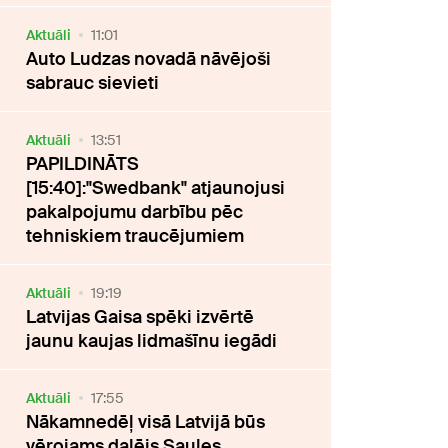
Aktuāli
11:01
Auto Ludzas novadā nāvējoši
sabrauc sievieti
Aktuāli
13:51
PAPILDINĀTS
[15:40]:"Swedbank" atjaunojusi
pakalpojumu darbību pēc
tehniskiem traucējumiem
Aktuāli
19:19
Latvijas Gaisa spēki izvērtē
jaunu kaujas lidmašīnu iegādi
Aktuāli
17:55
Nākamnedēļ visā Latvijā būs
vērojams daļējs Saules