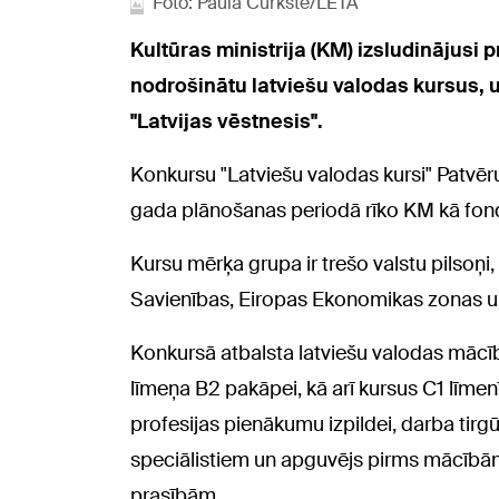
Foto: Paula Čurkste/LETA
Kultūras ministrija (KM) izsludinājusi 
nodrošinātu latviešu valodas kursus, u
"Latvijas vēstnesis".
Konkursu "Latviešu valodas kursi" Patvēr
gada plānošanas periodā rīko KM kā fond
Kursu mērķa grupa ir trešo valstu pilsoņi,
Savienības, Eiropas Ekonomikas zonas u
Konkursā atbalsta latviešu valodas mācīb
līmeņa B2 pakāpei, kā arī kursus C1 līme
profesijas pienākumu izpildei, darba tirg
speciālistiem un apguvējs pirms mācībām a
prasībām.