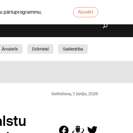
ūsu pārluprogrammu.
Aizvērt
Ārvalstīs
Dzīvnieki
Sabiedrība
Dārzs
Svētdiena, 7. jūnijs, 2026
alstu