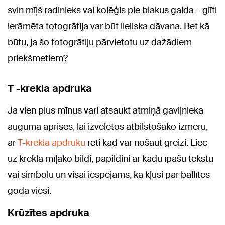
svin mīļš radinieks vai kolēģis pie blakus galda – glīti
ierāmēta fotogrāfija var būt lieliska dāvana. Bet kā
būtu, ja šo fotogrāfiju pārvietotu uz dažādiem
priekšmetiem?
T -krekla apdruka
Ja vien plus mīnus vari atsaukt atmiņā gaviļnieka
auguma aprises, lai izvēlētos atbilstošāko izmēru,
ar
T-krekla apdruku
reti kad var nošaut greizi. Liec
uz krekla mīļāko bildi, papildini ar kādu īpašu tekstu
vai simbolu un visai iespējams, ka kļūsi par ballītes
goda viesi.
Krūzītes apdruka