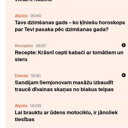
Atpūta
00:40
Tavs dzimšanas gads – ko ķīniešu horoskops
par Tevi pasaka pēc dzimšanas gada?
Receptes
06:57
Recepte: Krāsnī cepti kabači ar tomātiem un
sieru
Domas
19:30
Sandijam Semjonovam masāžu izbaudīt
traucē dīvainas skaņas no blakus telpas
Atpūta
00:09
Lai brauktu ar ūdens motociklu, ir jānoliek
tiesības