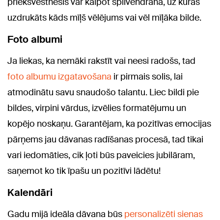
priekšvēstnesis var kalpot spilvendrāna, uz kuras
uzdrukāts kāds mīļš vēlējums vai vēl mīļāka bilde.
Foto albumi
Ja liekas, ka nemāki rakstīt vai neesi radošs, tad
foto albumu izgatavošana
ir pirmais solis, lai
atmodinātu savu snaudošo talantu. Liec bildi pie
bildes, virpini vārdus, izvēlies formatējumu un
kopējo noskaņu. Garantējam, ka pozitīvas emocijas
pārņems jau dāvanas radīšanas procesā, tad tikai
vari iedomāties, cik ļoti būs paveicies jubilāram,
saņemot ko tik īpašu un pozitīvi lādētu!
Kalendāri
Gadu mijā ideāla dāvana būs
personalizēti sienas