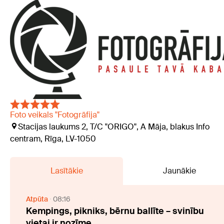
Foto veikals "Fotogrāfija"
Stacijas laukums 2, T/C "ORIGO", A Māja, blakus Info
centram, Rīga, LV-1050
Lasītākie
Jaunākie
Atpūta
08:16
Kempings, pikniks, bērnu ballīte – svinību
vietai ir nozīme