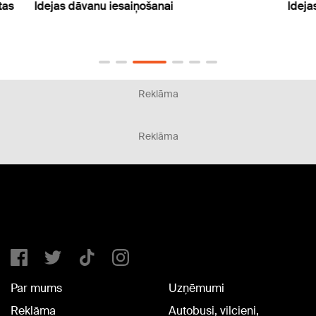
tas
Idejas dāvanu iesaiņošanai
Ideja
Reklāma
Reklāma
Par mums
Uzņēmumi
Reklāma
Autobusi, vilcieni,