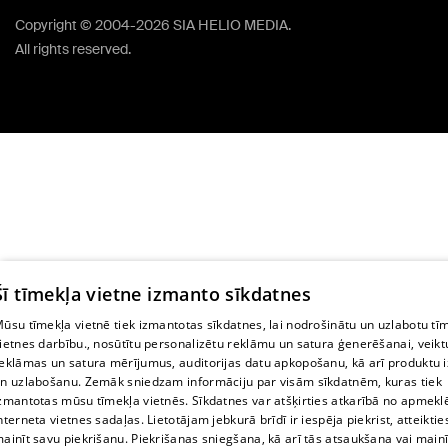
Copyright © 2004-2026 SIA HELIO MEDIA.
All rights reserved.
Šī tīmekļa vietne izmanto sīkdatnes
ūsu tīmekļa vietnē tiek izmantotas sīkdatnes, lai nodrošinātu un uzlabotu tī
ietnes darbību., nosūtītu personalizētu reklāmu un satura ģenerēšanai, veikt
eklāmas un satura mērījumus, auditorijas datu apkopošanu, kā arī produktu i
n uzlabošanu. Zemāk sniedzam informāciju par visām sīkdatnēm, kuras tiek
zmantotas mūsu tīmekļa vietnēs. Sīkdatnes var atšķirties atkarībā no apmekl
nterneta vietnes sadaļas. Lietotājam jebkurā brīdī ir iespēja piekrist, atteiktie
ainīt savu piekrišanu. Piekrišanas sniegšana, kā arī tās atsaukšana vai main