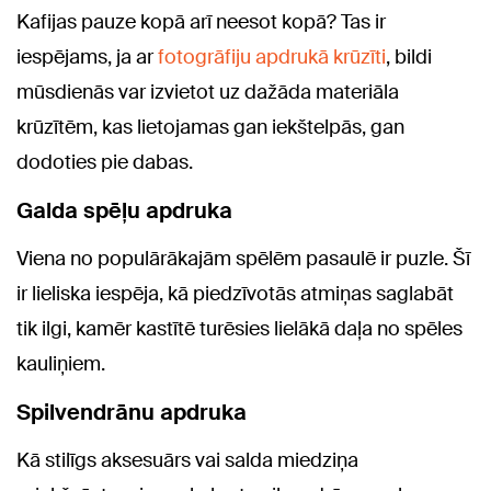
Kafijas pauze kopā arī neesot kopā? Tas ir
iespējams, ja ar
fotogrāfiju apdrukā krūzīti
, bildi
mūsdienās var izvietot uz dažāda materiāla
krūzītēm, kas lietojamas gan iekštelpās, gan
dodoties pie dabas.
Galda spēļu apdruka
Viena no populārākajām spēlēm pasaulē ir puzle. Šī
ir lieliska iespēja, kā piedzīvotās atmiņas saglabāt
tik ilgi, kamēr kastītē turēsies lielākā daļa no spēles
kauliņiem.
Spilvendrānu apdruka
Kā stilīgs aksesuārs vai salda miedziņa