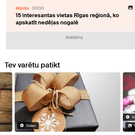
Atpūta
00:00
15 interesantas vietas Rīgas reģionā, ko
apskatīt nedēļas nogalē
Reklāma
Tev varētu patikt
V
Video