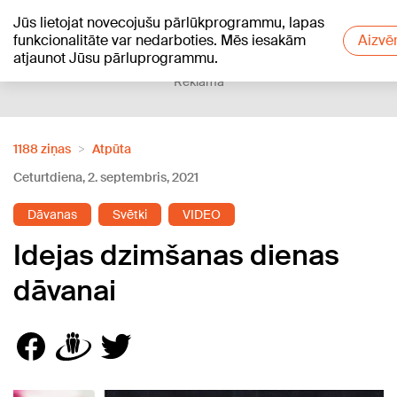
Jūs lietojat novecojušu pārlūkprogrammu, lapas
+24
°C
funkcionalitāte var nedarboties. Mēs iesakām
Aizvēr
atjaunot Jūsu pārluprogrammu.
Reklāma
1188 ziņas
Atpūta
Ceturtdiena, 2. septembris, 2021
Dāvanas
Svētki
VIDEO
Idejas dzimšanas dienas
dāvanai