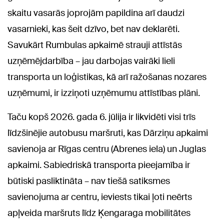
skaitu vasarās joprojām papildina arī daudzi
vasarnieki, kas šeit dzīvo, bet nav deklarēti.
Savukārt Rumbulas apkaimē strauji attīstās
uzņēmējdarbība – jau darbojas vairāki lieli
transporta un loģistikas, kā arī ražošanas nozares
uzņēmumi, ir izziņoti uzņēmumu attīstības plāni.
Taču kopš 2026. gada 6. jūlija ir likvidēti visi trīs
līdzšinējie autobusu maršruti, kas Dārziņu apkaimi
savienoja ar Rīgas centru (Abrenes iela) un Juglas
apkaimi. Sabiedriskā transporta pieejamība ir
būtiski pasliktināta – nav tiešā satiksmes
savienojuma ar centru, ieviests tikai ļoti neērts
apļveida maršruts līdz Ķengaraga mobilitātes