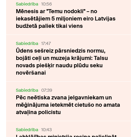
Sabiedrība
10:56
Mēnesis ar "Temu nodokli" – no
iekasētājiem 5 miljoniem eiro Latvijas
budžetā paliek tikai viens
Sabiedrība
17:47
Ūdens sešreiz pārsniedzis normu,
bojāti ceļi un muzeja krājumi: Talsu
novads piešķir naudu plūdu seku
novēršanai
Sabiedrība
07:39
Pēc neētiska zvana jelgavniekam un
mēģinājuma ietekmēt cietušo no amata
atvaļina policistu
Sabiedrība
10:43