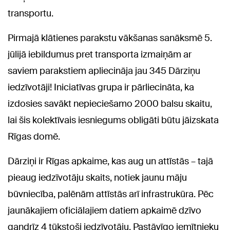
transportu.
Pirmajā klātienes parakstu vākšanas sanāksmē 5.
jūlijā iebildumus pret transporta izmaiņām ar
saviem parakstiem apliecināja jau 345 Dārziņu
iedzīvotāji! Iniciatīvas grupa ir pārliecināta, ka
izdosies savākt nepieciešamo 2000 balsu skaitu,
lai šis kolektīvais iesniegums obligāti būtu jāizskata
Rīgas domē.
Dārziņi ir Rīgas apkaime, kas aug un attīstās – tajā
pieaug iedzīvotāju skaits, notiek jaunu māju
būvniecība, palēnām attīstās arī infrastrukūra. Pēc
jaunākajiem oficiālajiem datiem apkaimē dzīvo
gandrīz 4 tūkstoši iedzīvotāju. Pastāvīgo iemītnieku