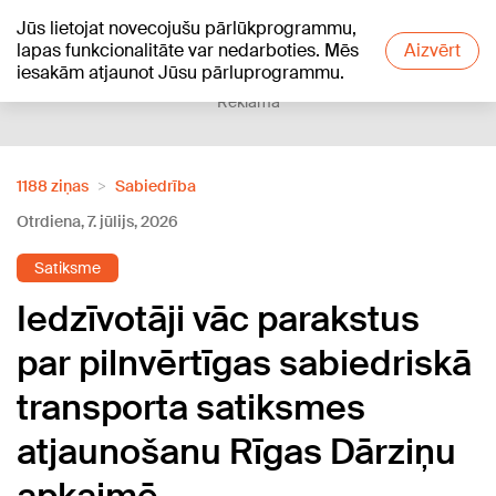
Jūs lietojat novecojušu pārlūkprogrammu,
+19
°C
lapas funkcionalitāte var nedarboties. Mēs
Aizvērt
iesakām atjaunot Jūsu pārluprogrammu.
Reklāma
1188 ziņas
Sabiedrība
Otrdiena, 7. jūlijs, 2026
Satiksme
Iedzīvotāji vāc parakstus
par pilnvērtīgas sabiedriskā
transporta satiksmes
atjaunošanu Rīgas Dārziņu