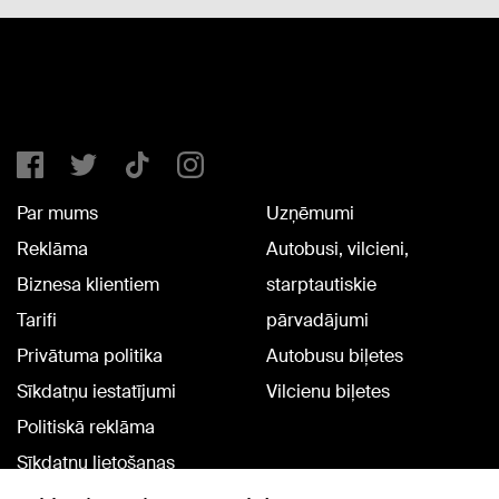
Par mums
Uzņēmumi
Reklāma
Autobusi, vilcieni,
Biznesa klientiem
starptautiskie
Tarifi
pārvadājumi
Privātuma politika
Autobusu biļetes
Sīkdatņu iestatījumi
Vilcienu biļetes
Politiskā reklāma
Sīkdatņu lietošanas
noteikumi