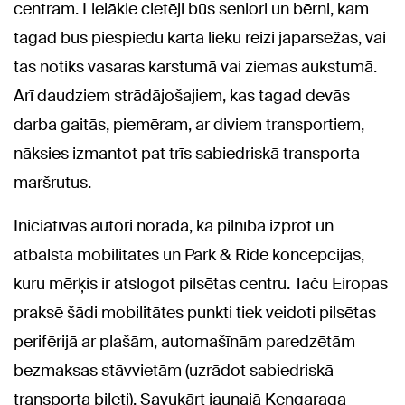
centram. Lielākie cietēji būs seniori un bērni, kam
tagad būs piespiedu kārtā lieku reizi jāpārsēžas, vai
tas notiks vasaras karstumā vai ziemas aukstumā.
Arī daudziem strādājošajiem, kas tagad devās
darba gaitās, piemēram, ar diviem transportiem,
nāksies izmantot pat trīs sabiedriskā transporta
maršrutus.
Iniciatīvas autori norāda, ka pilnībā izprot un
atbalsta mobilitātes un Park & Ride koncepcijas,
kuru mērķis ir atslogot pilsētas centru. Taču Eiropas
praksē šādi mobilitātes punkti tiek veidoti pilsētas
perifērijā ar plašām, automašīnām paredzētām
bezmaksas stāvvietām (uzrādot sabiedriskā
transporta biļeti). Savukārt jaunajā Ķengaraga