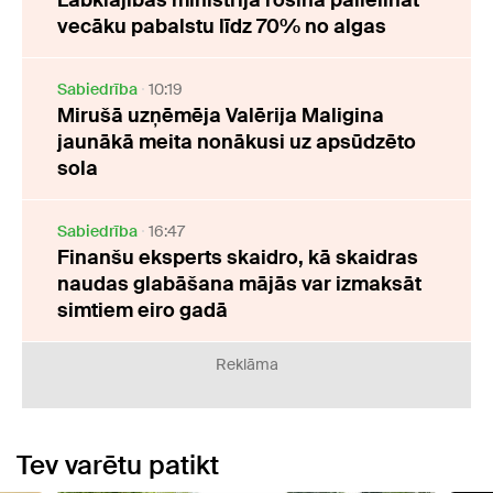
Labklājības ministrija rosina palielināt
vecāku pabalstu līdz 70% no algas
Sabiedrība
10:19
Mirušā uzņēmēja Valērija Maligina
jaunākā meita nonākusi uz apsūdzēto
sola
Sabiedrība
16:47
Finanšu eksperts skaidro, kā skaidras
naudas glabāšana mājās var izmaksāt
simtiem eiro gadā
Reklāma
Tev varētu patikt