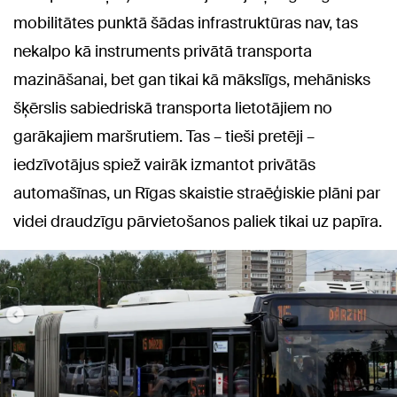
mobilitātes punktā šādas infrastruktūras nav, tas
nekalpo kā instruments privātā transporta
mazināšanai, bet gan tikai kā mākslīgs, mehānisks
šķērslis sabiedriskā transporta lietotājiem no
garākajiem maršrutiem. Tas – tieši pretēji –
iedzīvotājus spiež vairāk izmantot privātās
automašīnas, un Rīgas skaistie straēģiskie plāni par
videi draudzīgu pārvietošanos paliek tikai uz papīra.