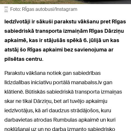
Foto: RĪgas autobusi/Instagram
Iedzīvotāji ir sākuši parakstu vākšanu pret Rīgas
sabiedriskā transporta izmaiņām Rīgas Dārziņu
apkaimē, kas ir stājušās spēkā 6. jūlijā un kas
atstāj šo Rīgas apkaimi bez savienojuma ar
pilsētas centru
.
Parakstu vākšana notiek gan sabiedrības
līdzdalības iniciatīvu portālā manabalss.lv gan
klātienē. Būtiskās sabiedriskā transporta izmaiņas
skar ne tikai Dārziņu, bet arī tuvējo apkaimju
iedzīvotājus, kā arī daudzus strādājošos, kuru
darbavietas atrodas Rumbulas apkaimē un kuri
nokļūšanai uz un no darba izmanto sabiedrisko