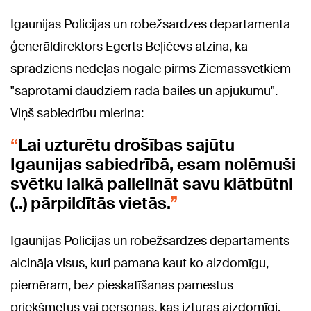
Igaunijas Policijas un robežsardzes departamenta
ģenerāldirektors Egerts Beļičevs atzina, ka
sprādziens nedēļas nogalē pirms Ziemassvētkiem
"saprotami daudziem rada bailes un apjukumu".
Viņš sabiedrību mierina:
Lai uzturētu drošības sajūtu
Igaunijas sabiedrībā, esam nolēmuši
svētku laikā palielināt savu klātbūtni
(..) pārpildītās vietās.
Igaunijas Policijas un robežsardzes departaments
aicināja visus, kuri pamana kaut ko aizdomīgu,
piemēram, bez pieskatīšanas pamestus
priekšmetus vai personas, kas izturas aizdomīgi,