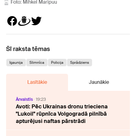
Foto: Mihkel Maripuu
Šī raksta tēmas
Igaunija
Slimnīca
Policija
Sprādziens
Lasītākie
Jaunākie
Ārvalstīs
19:23
Avoti: Pēc Ukrainas dronu trieciena
"Lukoil" rūpnīca Volgogradā pilnībā
apturējusi naftas pārstrādi