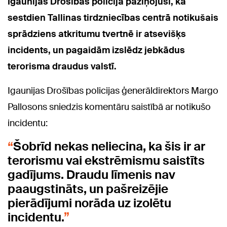
Igaunijas Drošības policija paziņojusi, ka
sestdien Tallinas tirdzniecības centrā notikušais
sprādziens atkritumu tvertnē ir atsevišķs
incidents, un pagaidām izslēdz jebkādus
terorisma draudus valstī.
Igaunijas Drošības policijas ģenerāldirektors Margo
Pallosons sniedzis komentāru saistībā ar notikušo
incidentu:
Šobrīd nekas neliecina, ka šis ir ar
terorismu vai ekstrēmismu saistīts
gadījums. Draudu līmenis nav
paaugstināts, un pašreizējie
pierādījumi norāda uz izolētu
incidentu.