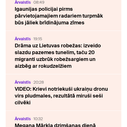
Ārvalstīs
08:49
Igaunijas policijai pirms
pārvietojamajiem radariem turpmāk
būs jāliek brīdinājuma zīmes
Ārvalstīs
19:15
Drāma uz Lietuvas robežas: izveido
slazdu pazemes tunelim, taču 20
migranti uzbrūk robežsargiem un
aizbēg ar rokudzelžiem
Ārvalstīs
20:28
VIDEO: Krievi notriekuši ukraiņu dronu
virs pludmales, rezultātā miruši seši
cilvēki
Ārvalstīs
10:32
Megana Mārkla dzimšanas dienā