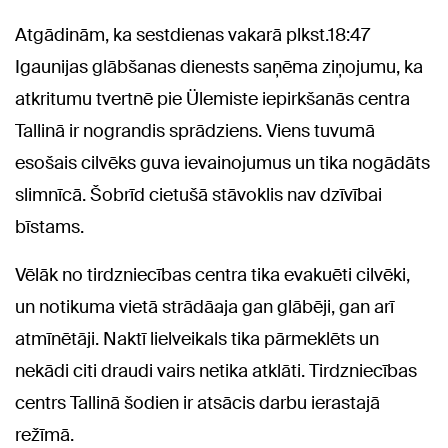
Atgādinām, ka sestdienas vakarā plkst.18:47
Igaunijas glābšanas dienests saņēma ziņojumu, ka
atkritumu tvertnē pie Ülemiste iepirkšanās centra
Tallinā ir nograndis sprādziens. Viens tuvumā
esošais cilvēks guva ievainojumus un tika nogādāts
slimnīcā. Šobrīd cietušā stāvoklis nav dzīvībai
bīstams.
Vēlāk no tirdzniecības centra tika evakuēti cilvēki,
un notikuma vietā strādāaja gan glābēji, gan arī
atmīnētāji. Naktī lielveikals tika pārmeklēts un
nekādi citi draudi vairs netika atklāti. Tirdzniecības
centrs Tallinā šodien ir atsācis darbu ierastajā
režīmā.