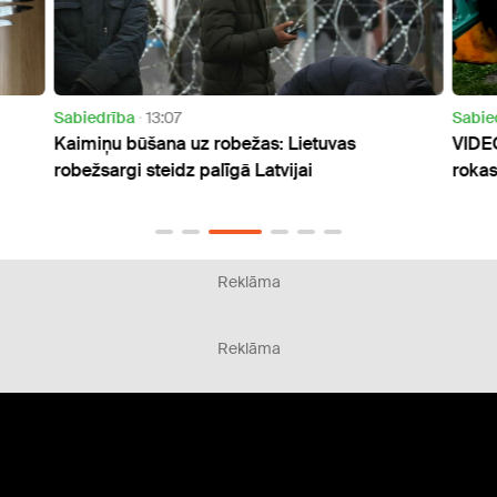
Sabiedrība
13:07
Sabie
Kaimiņu būšana uz robežas: Lietuvas
VIDEO
robežsargi steidz palīgā Latvijai
rokas
Reklāma
Reklāma