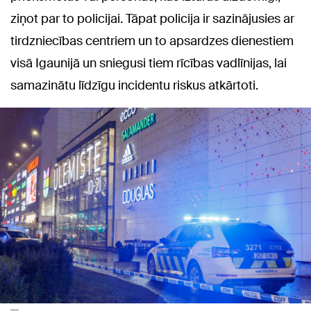
ziņot par to policijai. Tāpat policija ir sazinājusies ar
tirdzniecības centriem un to apsardzes dienestiem
visā Igaunijā un sniegusi tiem rīcības vadlīnijas, lai
samazinātu līdzīgu incidentu riskus atkārtoti.