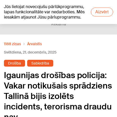
Jūs lietojat novecojušu pārlūkprogrammu,
+19
°C
lapas funkcionalitāte var nedarboties. Mēs
Aizvērt
iesakām atjaunot Jūsu pārluprogrammu.
Reklāma
1188 ziņas
Ārvalstīs
Svētdiena, 21. decembris, 2025
Drošība
Sabiedrība
Igaunijas drošības policija:
Vakar notikušais sprādziens
Tallinā bijis izolēts
incidents, terorisma draudu