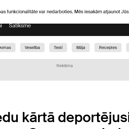
Laika ziņas
Horoskopi
avs
pas funkcionalitāte var nedarboties. Mēs iesakām atjaunot J
i
Satiksme
Domas
Veselība
Testi
Māja
Receptes
Bērni
Auto
1188 play
Sports
Bizness
Reklāma
edu kārtā deportējus