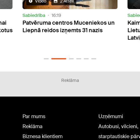
Sabiedrība
13:07
Sabie
s un
Kaimiņu būšana uz robežas:
VIDE
Lietuvas robežsargi steidz palīgā
roka
Latvijai
Reklāma
Par mums
Uzņēmumi
Reklāma
Autobusi, vilcieni,
Biznesa klientiem
starptautiskie pā