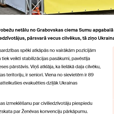
s robežu netālu no Grabovskas ciema Sumu apgabalā 
iedzīvotājus, pārsvarā vecus cilvēkus, tā ziņo Ukrain
izsardzības spēki atkāpās no vairākām pozīcijām
iek veikti stabilizācijas pasākumi, pavēstīja
s pārstāvis. Viņš atklāja, ka lielākā daļa cilvēku,
as teritoriju, ir seniori. Viena no sievietēm ir 89
a atteikušies evakuēties dziļāk Ukrainas
as izmeklēšanu par civiliedzīvotāju piespiedu
 uzskata par Ženēvas konvenciju pārkāpumu.