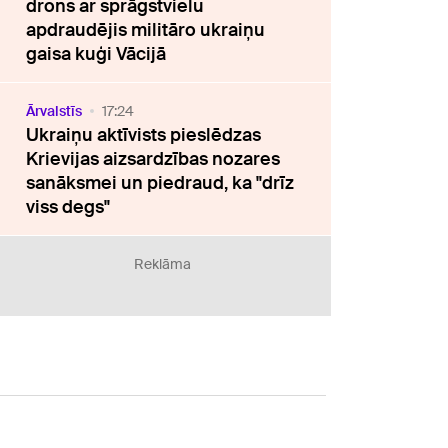
drons ar sprāgstvielu
apdraudējis militāro ukraiņu
gaisa kuģi Vācijā
Ārvalstīs
17:24
Ukraiņu aktīvists pieslēdzas
Krievijas aizsardzības nozares
sanāksmei un piedraud, ka "drīz
viss degs"
Reklāma