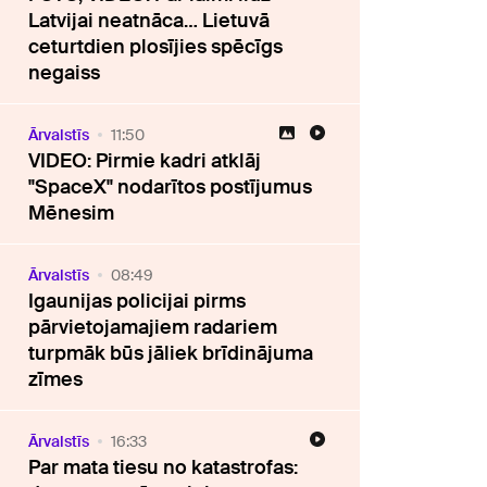
Latvijai neatnāca… Lietuvā
ceturtdien plosījies spēcīgs
negaiss
Ārvalstīs
11:50
VIDEO: Pirmie kadri atklāj
"SpaceX" nodarītos postījumus
Mēnesim
Ārvalstīs
08:49
Igaunijas policijai pirms
pārvietojamajiem radariem
turpmāk būs jāliek brīdinājuma
zīmes
Ārvalstīs
16:33
Par mata tiesu no katastrofas: