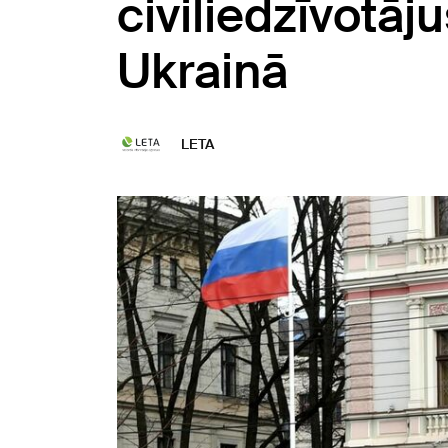
civiliedzīvotā
Ukrainā
LETA