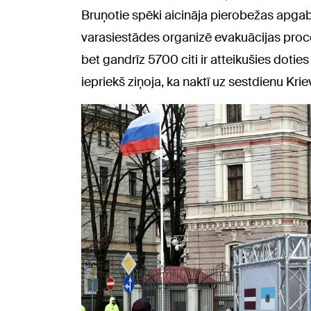
Bruņotie spēki aicināja pierobežas apga
varasiestādes organizē evakuācijas proces
bet gandrīz 5700 citi ir atteikušies doti
iepriekš ziņoja, ka naktī uz sestdienu Kr