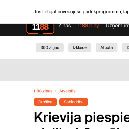
S, 08.08.2026.
+19
°C
Mudīte, Vladislava, Vladisl
Jūs lietojat novecojušu pārlūkprogrammu, la
Ziņas
1188 play
Uzņēmum
360 Ziņas
Izklaide
Atpūta
Aktuāli
Satiksme
Skaistumam
1188 ziņas
Ārvalstīs
Drošība
Sabiedrība
Krievija piespi