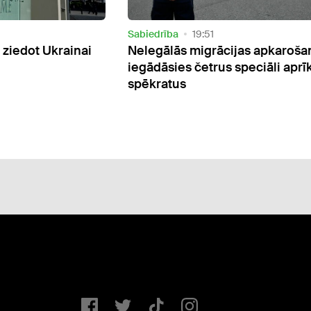
Video
2 Attēli
Sabiedrība
16:19
jas apkarošanai
Patvēruma centros Mucenieko
speciāli aprīkotus
Liepnā reidos izņemts 31 nazis