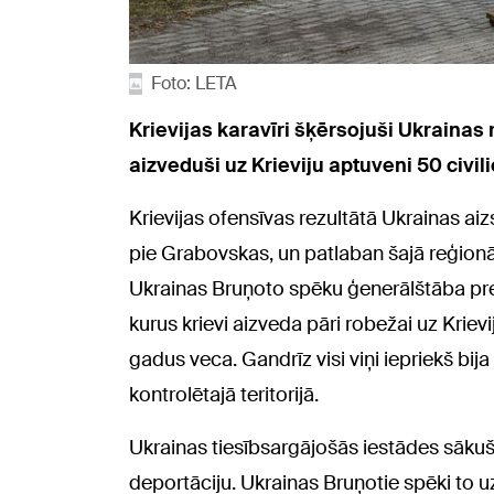
Foto: LETA
Krievijas karavīri šķērsojuši Ukraina
aizveduši uz Krieviju aptuveni 50 civil
Krievijas ofensīvas rezultātā Ukrainas a
pie Grabovskas, un patlaban šajā reģionā t
Ukrainas Bruņoto spēku ģenerālštāba prese
kurus krievi aizveda pāri robežai uz Krievij
gadus veca. Gandrīz visi viņi iepriekš bij
kontrolētajā teritorijā.
Ukrainas tiesībsargājošās iestādes sākuš
deportāciju. Ukrainas Bruņotie spēki to