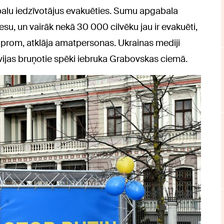
balu iedzīvotājus evakuēties. Sumu apgabala
u, un vairāk nekā 30 000 cilvēku jau ir evakuēti,
es prom, atklāja amatpersonas. Ukrainas mediji
ievijas bruņotie spēki iebruka Grabovskas ciemā.