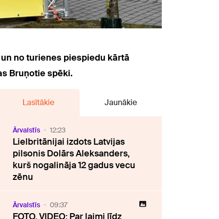
un no turienes piespiedu kārtā
as Bruņotie spēki.
Lasītākie
Jaunākie
Ārvalstīs
12:23
Lielbritānijai izdots Latvijas
pilsonis Dolārs Aleksanders,
kurš nogalināja 12 gadus vecu
zēnu
Ārvalstīs
09:37
FOTO, VIDEO: Par laimi līdz