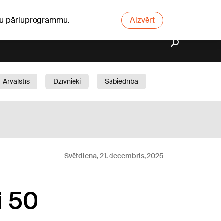
ūsu pārluprogrammu.
Aizvērt
Ārvalstīs
Dzīvnieki
Sabiedrība
Dārzs
Svētdiena, 21. decembris, 2025
i 50