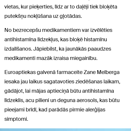
vietas, kur pieķerties, līdz ar to daļēji tiek bloķēta
putekšņu nokļūšana uz gļotādas.
No bezrecepšu medikamentiem var izvēlēties
antihistamīna līdzekļus, kas bloķē histamīnu
izdalīšanos. Jāpiebilst, ka jaunākās paaudzes
medikamenti mazāk izraisa miegainību.
Euroaptiekas galvenā farmaceite Zane Melberga
iesaka jau laikus sagatavoties ziedēšanas laikam,
gādājot, lai mājas aptieciņā būtu antihistamīna
līdzeklis, acu pilieni un deguna aerosols, kas būtu
pieejami brīdī, kad parādās pirmie alerģijas
simptomi.