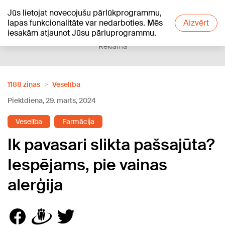
Jūs lietojat novecojušu pārlūkprogrammu,
+15
°C
lapas funkcionalitāte var nedarboties. Mēs
Aizvērt
iesakām atjaunot Jūsu pārluprogrammu.
Reklāma
1188 ziņas
Veselība
Piektdiena, 29. marts, 2024
Veselība
Farmācija
Ik pavasari slikta pašsajūta?
Iespējams, pie vainas
alerģija