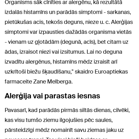
Organisms sāk cīnīties ar alergēnu, kā rezultātā
izdalās histamīns un parādās simptomi - sarkanas,
pietūkušas acis, tekošs deguns, nieze u. c. Alerģijas
simptomi var izpausties dažādās organisma vietās
- vienam uz gļotādām (degunā, acīs), bet citam uz
ādas, izraisot niezi vai izsitumus. Lai no deguna
izvadītu alergēnus, histamīns mēdz izraisīt arī
uzkrītoši biežu šķaudīšanu," skaidro Euroaptiekas
farmaceite Zane Melberga.
Alerģija vai parastas iesnas
Pavasarī, kad parādās pirmās siltās dienas, cilvēki,
kas visu tumšo ziemu ilgojušies pēc saules,
pārsteidzīgi mēdz nomainīt savu ziemas jaku uz