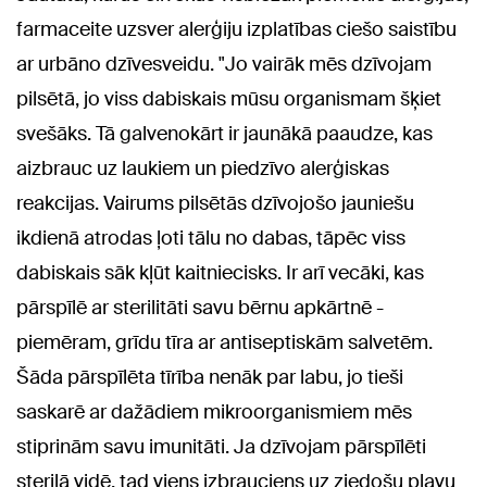
farmaceite uzsver alerģiju izplatības ciešo saistību
ar urbāno dzīvesveidu. "Jo vairāk mēs dzīvojam
pilsētā, jo viss dabiskais mūsu organismam šķiet
svešāks. Tā galvenokārt ir jaunākā paaudze, kas
aizbrauc uz laukiem un piedzīvo alerģiskas
reakcijas. Vairums pilsētās dzīvojošo jauniešu
ikdienā atrodas ļoti tālu no dabas, tāpēc viss
dabiskais sāk kļūt kaitniecisks. Ir arī vecāki, kas
pārspīlē ar sterilitāti savu bērnu apkārtnē -
piemēram, grīdu tīra ar antiseptiskām salvetēm.
Šāda pārspīlēta tīrība nenāk par labu, jo tieši
saskarē ar dažādiem mikroorganismiem mēs
stiprinām savu imunitāti. Ja dzīvojam pārspīlēti
sterilā vidē, tad viens izbrauciens uz ziedošu pļavu