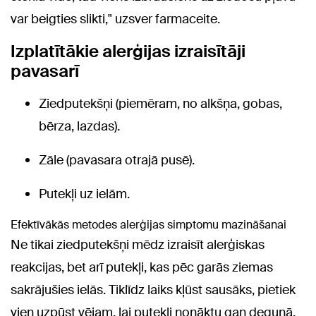
var beigties slikti," uzsver farmaceite.
Izplatītākie alerģijas izraisītāji
pavasarī
Ziedputekšņi (piemēram, no alkšņa, gobas,
bērza, lazdas).
Zāle (pavasara otrajā pusē).
Putekļi uz ielām.
Efektīvākās metodes alerģijas simptomu mazināšanai
Ne tikai ziedputekšņi mēdz izraisīt alerģiskas
reakcijas, bet arī putekļi, kas pēc garās ziemas
sakrājušies ielās. Tiklīdz laiks kļūst sausāks, pietiek
vien uzpūst vējam, lai putekļi nonāktu gan degunā,