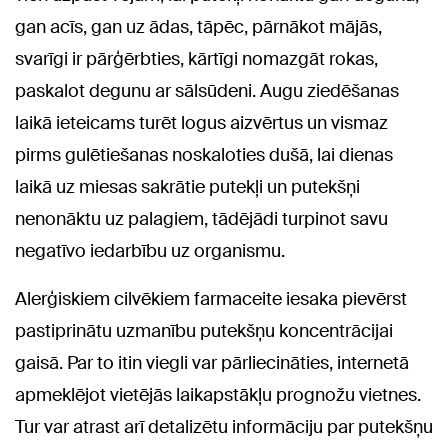
gan acīs, gan uz ādas, tāpēc, pārnākot mājās,
svarīgi ir pārģērbties, kārtīgi nomazgāt rokas,
paskalot degunu ar sālsūdeni. Augu ziedēšanas
laikā ieteicams turēt logus aizvērtus un vismaz
pirms gulētiešanas noskaloties dušā, lai dienas
laikā uz miesas sakrātie putekļi un putekšņi
nenonāktu uz palagiem, tādējādi turpinot savu
negatīvo iedarbību uz organismu.
Alerģiskiem cilvēkiem farmaceite iesaka pievērst
pastiprinātu uzmanību putekšņu koncentrācijai
gaisā. Par to itin viegli var pārliecināties, internetā
apmeklējot vietējās laikapstākļu prognožu vietnes.
Tur var atrast arī detalizētu informāciju par putekšņu