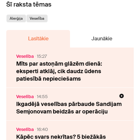
Šī raksta tēmas
Alerģija
Veselība
Lasītākie
Jaunākie
Veselība
15:27
Mīts par astoņām glāzēm dienā:
eksperti atklāj, cik daudz ūdens
patiesībā nepieciešams
Veselība
14:55
Ikgadējā veselības pārbaude Sandijam
Semjonovam beidzās ar operāciju
Veselība
16:40
Kāpēc svars nekrītas? 5 biežākās