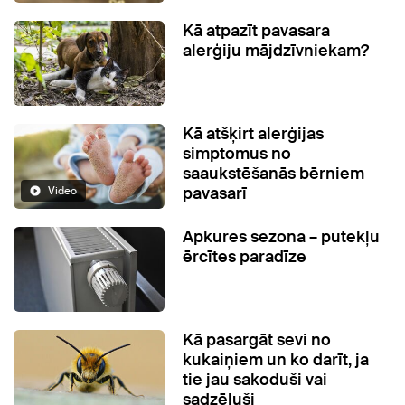
Kā atpazīt pavasara
alerģiju mājdzīvniekam?
Kā atšķirt alerģijas
simptomus no
saaukstēšanās bērniem
pavasarī
Video
Apkures sezona – putekļu
ērcītes paradīze
Kā pasargāt sevi no
kukaiņiem un ko darīt, ja
tie jau sakoduši vai
sadzēluši