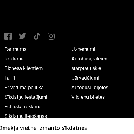
Par mums
Uzņēmumi
Reklāma
Autobusi, vilcieni,
Biznesa klientiem
starptautiskie
Tarifi
pārvadājumi
Privātuma politika
Autobusu biļetes
Sīkdatņu iestatījumi
Vilcienu biļetes
Politiskā reklāma
Sīkdatņu lietošanas
noteikumi
 tīmekļa vietne izmanto sīkdatnes