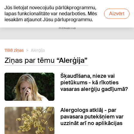
Jūs lietojat novecojušu pārlūkprogrammu,
+19
°C
lapas funkcionalitāte var nedarboties. Mēs
Aizvērt
iesakām atjaunot Jūsu pārluprogrammu.
Reklāma
1188 ziņas
Alerģija
Ziņas par tēmu
“Alerģija”
Šķaudīšana, nieze vai
pietūkums - kā rīkoties
vasaras alerģiju gadījumā?
Alergologs atklāj - par
pavasara putekšņiem var
uzzināt arī no aplikācijas