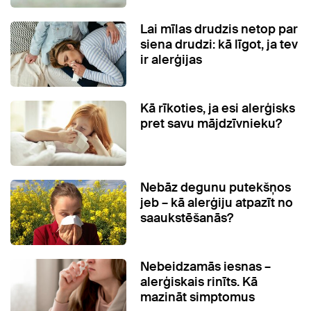
Lai mīlas drudzis netop par
siena drudzi: kā līgot, ja tev
ir alerģijas
Kā rīkoties, ja esi alerģisks
pret savu mājdzīvnieku?
Nebāz degunu putekšņos
jeb – kā alerģiju atpazīt no
saaukstēšanās?
Nebeidzamās iesnas –
alerģiskais rinīts. Kā
mazināt simptomus