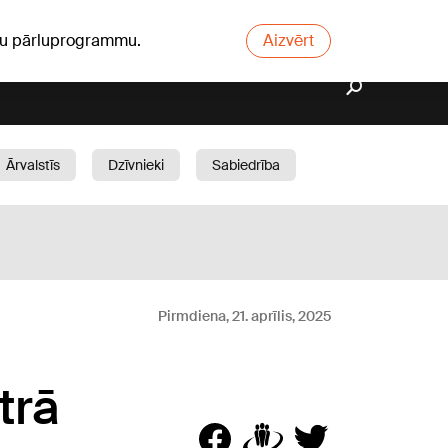
ūsu pārluprogrammu.
Aizvērt
Ārvalstīs
Dzīvnieki
Sabiedrība
Dārzs
Pirmdiena, 21. aprīlis, 2025
trā