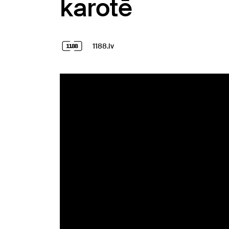
karotē
1188.lv