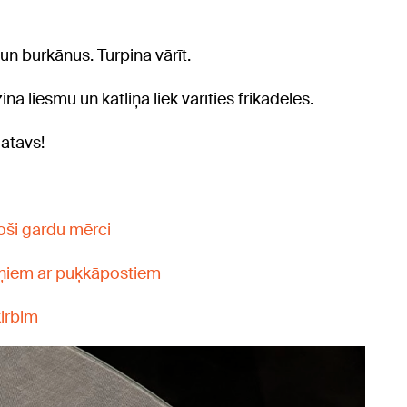
un burkānus. Turpina vārīt.
 liesmu un katliņā liek vārīties frikadeles.
gatavs!
oši gardu mērci
eņiem ar puķkāpostiem
ķirbim