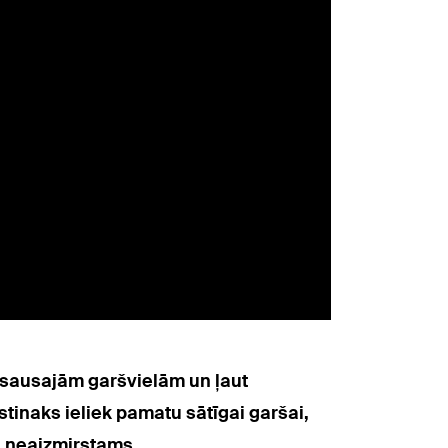
r sausajām garšvielām un ļaut
stinaks ieliek pamatu sātīgai garšai,
n neaizmirstams.