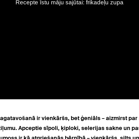
agatavošanā ir vienkāršs, bet ģeniāls – aizmirst pa
ļumu. Apceptie sīpoli, ķiploki, selerijas sakne un pa
umoss ir kā atgriešanās bērnībā – vienkāršs, silts u