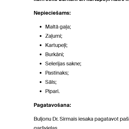
Nepieciešams:
Maltā gaļa;
Zaļumi;
Kartupeļi;
Burkāni;
Selerijas sakne;
Pastinaks;
Sāls;
Pipari.
Pagatavošana:
Buljonu Dr. Sirmais iesaka pagatavot pa
garšvielas.