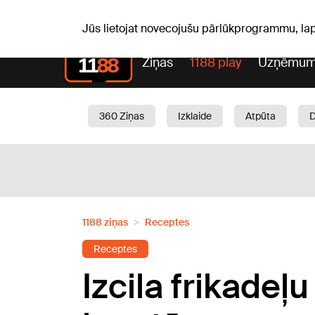
S, 08.08.2026.
+18
°C
Mudīte, Vladislava, Vladisl
Jūs lietojat novecojušu pārlūkprogrammu, la
Ziņas
1188 play
Uzņēmum
360 Ziņas
Izklaide
Atpūta
Aktuāli
Satiksme
Skaistumam
1188 ziņas
Receptes
Receptes
Izcila frikadeļu