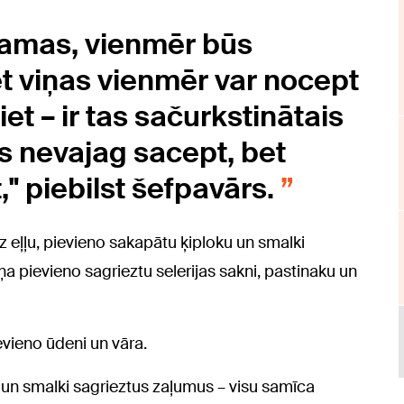
epamas, vienmēr būs
t viņas vienmēr var nocept
t – ir tas sačurkstinātais
lus nevajag sacept, bet
," piebilst šefpavārs.
z eļļu, pievieno sakapātu ķiploku un smalki
ņa pievieno sagrieztu selerijas sakni, pastinaku un
evieno ūdeni un vāra.
as un smalki sagrieztus zaļumus – visu samīca