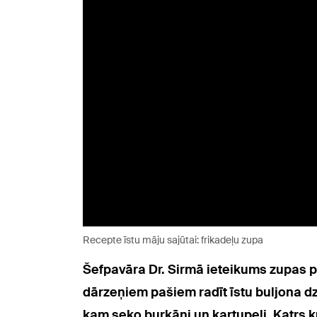
Recepte īstu māju sajūtai: frikadeļu zupa
Šefpavāra Dr. Sirmā ieteikums zupas p
dārzeņiem pašiem radīt īstu buljona dzi
kam seko burkāni un kartupeļi. Katrs k