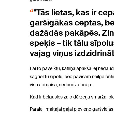
"Tās lietas, kas ir c
garšīgākas ceptas, be
dažādās pakāpēs. Zinie
speķis – tik tālu sīpo
vajag viņus izdzidrināt
Lai to paveiktu, katliņa apakšā lej nedaud
sagrieztu sīpolu, pēc pavisam neilga brīti
visu apmaisa, nedaudz apcep.
Kad ir beigusies zaļo dārzeņu smarža, pi
Paralēli maltajai gaļai pievieno garšviel