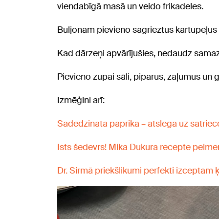
viendabīgā masā un veido frikadeles.
Buljonam pievieno sagrieztus kartupeļus 
Kad dārzeņi apvārījušies, nedaudz samazina
Pievieno zupai sāli, piparus, zaļumus un 
Izmēģini arī:
Sadedzināta paprika – atslēga uz satriec
Īsts šedevrs! Mika Dukura recepte pelm
Dr. Sirmā priekšlikumi perfekti izceptam 