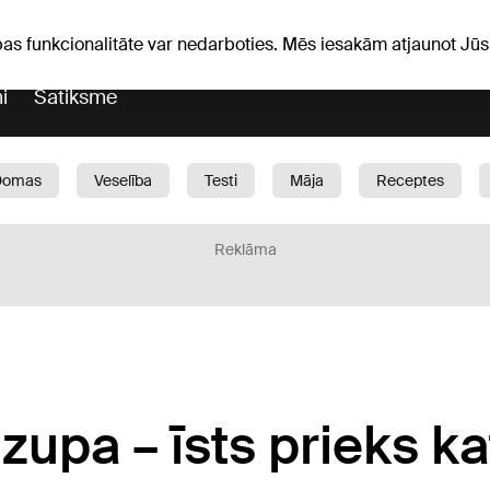
Laika ziņas
Horoskopi
avs
pas funkcionalitāte var nedarboties. Mēs iesakām atjaunot J
i
Satiksme
Domas
Veselība
Testi
Māja
Receptes
Bērni
Auto
1188 play
Sports
Bizness
Reklāma
 zupa – īsts prieks ka