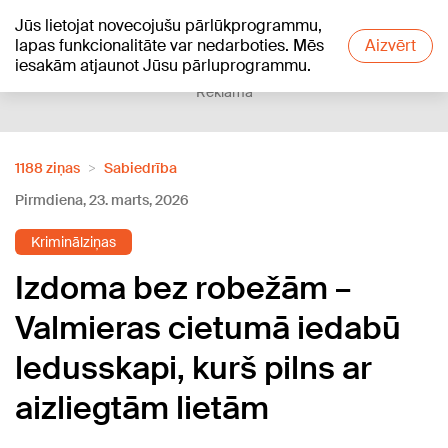
Jūs lietojat novecojušu pārlūkprogrammu,
+12
°C
lapas funkcionalitāte var nedarboties. Mēs
Aizvērt
iesakām atjaunot Jūsu pārluprogrammu.
Reklāma
1188 ziņas
Sabiedrība
Pirmdiena, 23. marts, 2026
Kriminālziņas
Izdoma bez robežām –
Valmieras cietumā iedabū
ledusskapi, kurš pilns ar
aizliegtām lietām