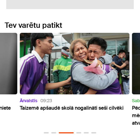
Tev varētu patikt
Ārvalstīs
09:23
Sabie
ete
Taizemē apšaudē skolā nogalināti seši cilvēki
Pēc n
mēģin
atvaļ