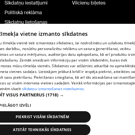
Sīkdatņu iestatījumi
Vilcienu biļetes
Politiskā reklāma
Sīkdatņu lietošanas
noteikumi
 tīmekļa vietne izmanto sīkdatnes
Komentāru pievienošana
 tīmekļa vietnē tiek izmantotas sīkdatnes, lai nodrošinātu un uzlabotu tīmek
nes darbību., nosūtītu personalizētu reklāmu un satura ģenerēšanai, veiktu
āmas un satura mērījumus, auditorijas datu apkopošanu, kā arī produktu izst
TV programma
zlabošanu. Zemāk sniedzam informāciju par visām sīkdatnēm, kuras tiek
Līguma noteikumi
ntotas mūsu tīmekļa vietnēs. Sīkdatnes var atšķirties atkarībā no apmeklētā
rneta vietnes sadaļas. Lietotājam jebkurā brīdī ir iespēja piekrist, atteikties va
360 Ziņu kontakti
īt savu piekrišanu. Piekrišanas sniegšana, kā arī tās atsaukšana vai mainīša
ecas uz visām interneta vietnes sadaļām. Vairāk informācijas par izmantotaj
Helio Media
atnēm skatīt
sīkdatņu izmantošanas noteikumos.
ĪT VISUS PARTNERUS
(1718) →
Portāla palīdzības dienests: e-pasts -
info@1188.lv
PIELĀGOT IZVĒLI
Copyright © 2004-2026 SIA HELIO MEDIA.
All rights reserved.
PIEKRIST VISĀM SĪKDATNĒM
ATSTĀT TEHNISKĀS SĪKDATNES