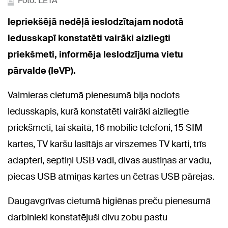
Foto: LETA
Iepriekšējā nedēļā ieslodzītajam nodotā
ledusskapī konstatēti vairāki aizliegti
priekšmeti, informēja Ieslodzījuma vietu
pārvalde (IeVP).
Valmieras cietumā pienesumā bija nodots
ledusskapis, kurā konstatēti vairāki aizliegtie
priekšmeti, tai skaitā, 16 mobilie telefoni, 15 SIM
kartes, TV karšu lasītājs ar virszemes TV karti, trīs
adapteri, septiņi USB vadi, divas austiņas ar vadu,
piecas USB atmiņas kartes un četras USB pārejas.
Daugavgrīvas cietumā higiēnas preču pienesumā
darbinieki konstatējuši divu zobu pastu