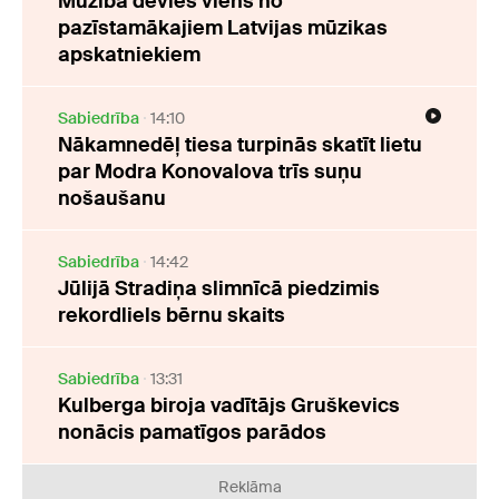
Mūžībā devies viens no
pazīstamākajiem Latvijas mūzikas
apskatniekiem
Sabiedrība
14:10
Nākamnedēļ tiesa turpinās skatīt lietu
par Modra Konovalova trīs suņu
nošaušanu
Sabiedrība
14:42
Jūlijā Stradiņa slimnīcā piedzimis
rekordliels bērnu skaits
Sabiedrība
13:31
Kulberga biroja vadītājs Gruškevics
nonācis pamatīgos parādos
Reklāma