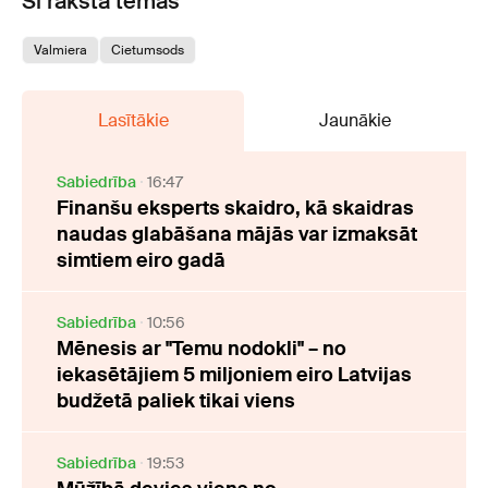
Šī raksta tēmas
Valmiera
Cietumsods
Lasītākie
Jaunākie
Sabiedrība
16:47
Finanšu eksperts skaidro, kā skaidras
naudas glabāšana mājās var izmaksāt
simtiem eiro gadā
Sabiedrība
10:56
Mēnesis ar "Temu nodokli" – no
iekasētājiem 5 miljoniem eiro Latvijas
budžetā paliek tikai viens
Sabiedrība
19:53