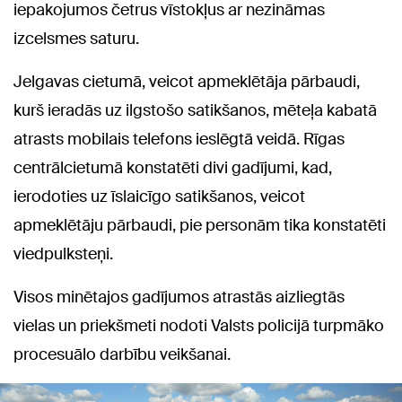
iepakojumos četrus vīstokļus ar nezināmas
izcelsmes saturu.
Jelgavas cietumā, veicot apmeklētāja pārbaudi,
kurš ieradās uz ilgstošo satikšanos, mēteļa kabatā
atrasts mobilais telefons ieslēgtā veidā. Rīgas
centrālcietumā konstatēti divi gadījumi, kad,
ierodoties uz īslaicīgo satikšanos, veicot
apmeklētāju pārbaudi, pie personām tika konstatēti
viedpulksteņi.
Visos minētajos gadījumos atrastās aizliegtās
vielas un priekšmeti nodoti Valsts policijā turpmāko
procesuālo darbību veikšanai.