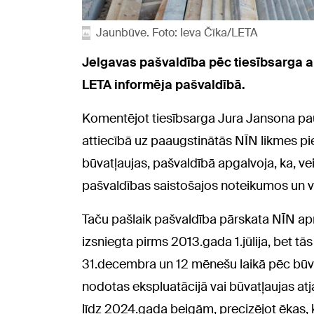
Jaunbūve. Foto: Ieva Čīka/LETA
Jelgavas pašvaldība pēc tiesībsarga 
LETA informēja pašvaldībā.
Komentējot tiesībsarga Jura Jansona pa
attiecībā uz paaugstinātās NĪN likmes 
būvatļaujas, pašvaldībā apgalvoja, ka, v
pašvaldības saistošajos noteikumos un va
Taču pašlaik pašvaldība pārskata NĪN ap
izsniegta pirms 2013.gada 1.jūlija, bet 
31.decembra un 12 mēnešu laikā pēc būv
nodotas ekspluatācijā vai būvatļaujas at
līdz 2024.gada beigām, precizējot ēkas,