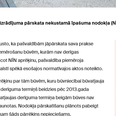
aizrādījuma pārskata nekustamā īpašuma nodokļa (NĪ
usto, ka pašvaldībām jāpārskata sava prakse
piemērošanu būvēm, kurām nav derīgas
eicot NĪN aprēķinu, pašvaldība piemēroja
lstī spēkā esošajos normatīvajos aktos noteikto.
rēķinu par tām būvēm, kuru būvniecībai būvatļauja
tās derīguma termiņš beidzies pēc 2013.gada
atļaujas derīguma termiņa beigām būves nav
jaunotas. Nodokļa pārskatīšanu plānots pabeigt
 kam šāds pārrēķins nepieciešams.