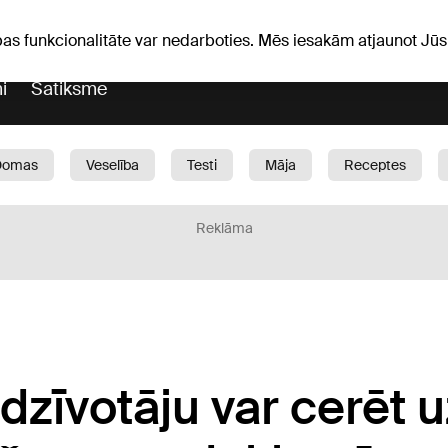
Laika ziņas
Horoskopi
pas funkcionalitāte var nedarboties. Mēs iesakām atjaunot J
i
Satiksme
Domas
Veselība
Testi
Māja
Receptes
Bērni
Auto
1188 play
Sports
Bizness
Reklāma
dzīvotāju var cerēt u