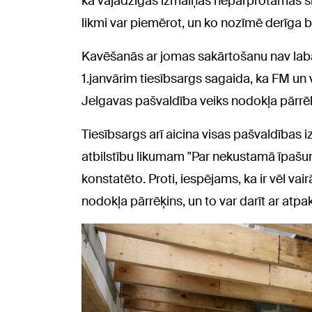
ka vajadzīgas izmaiņas nepārprotamas sk
likmi var piemērot, un ko nozīmē derīga bū
Kavēšanās ar jomas sakārtošanu nav laba
1.janvārim tiesībsargs sagaida, ka FM un 
Jelgavas pašvaldība veiks nodokļa pārrēķin
Tiesībsargs arī aicina visas pašvaldības
atbilstību likumam "Par nekustamā īpašu
konstatēto. Proti, iespējams, ka ir vēl vair
nodokļa pārrēķins, un to var darīt ar atpa