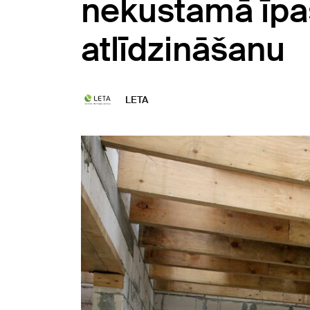
nekustamā īp
atlīdzināšanu
LETA