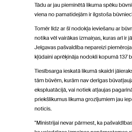
Tādu ar jau pieminētā likuma spēku būvn
viena no pamatidejām ir ilgstoša būvniec
Tomēr līdz ar šī nodokļa ieviešanu ar bū
notika vēl vairākas izmaiņas, kuras arī ir
Jelgavas pašvaldība nepareizi piemēroja
kļūdaini aprēķināja nodokli kopumā 137 
Tiesībsarga ieskatā likumā skaidri jāierak
tām būvēm, kurām nav derīgas būvatļauja
ekspluatācijā, vai notiek atļaujas pagar
priekšlikumus likuma grozījumiem jau ie
noticis.
"Ministrijai nevar pārmest, ka pašvaldības 