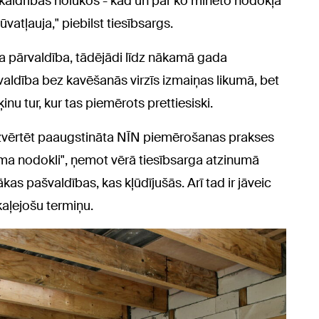
aidrības nolūkos - kad un par ko minēto nodokļa
vatļauja," piebilst tiesībsargs.
 pārvaldība, tādējādi līdz nākamā gada
valdība bez kavēšanās virzīs izmaiņas likumā, bet
u tur, kur tas piemērots prettiesiski.
 izvērtēt paaugstināta NĪN piemērošanas prakses
ma nodokli", ņemot vērā tiesībsarga atzinumā
ākas pašvaldības, kas kļūdījušās. Arī tad ir jāveic
kaļejošu termiņu.