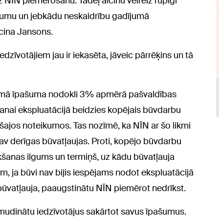
z NĪN piemērošanu. Tādēļ aicinu vēlreiz rūpīgi
ējumu un jebkādu neskaidrību gadījumā
aicina Jansons.
edzīvotājiem jau ir iekasēta, jāveic pārrēķins un tā
amā īpašuma nodokli 3% apmērā pašvaldības
anai ekspluatācijā beidzies kopējais būvdarbu
ošajos noteikumos. Tas nozīmē, ka NĪN ar šo likmi
av derīgas būvatļaujas. Proti, kopējo būvdarbu
šanas ilgums un termiņš, uz kādu būvatļauja
 ja būvi nav bijis iespējams nodot ekspluatācijā
a būvatļauja, paaugstinātu NĪN piemērot nedrīkst.
i mudinātu iedzīvotājus sakārtot savus īpašumus.