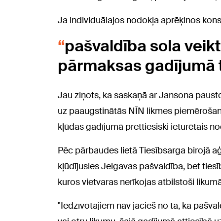
Ja individuālajos nodokļa aprēķinos konst
pašvaldība sola veik
pārmaksas gadījumā 
Jau ziņots, ka saskaņā ar Jansona paust
uz paaugstinātās NĪN likmes piemērošan
kļūdas gadījumā prettiesiski ieturētais n
Pēc pārbaudes lietā Tiesībsarga birojā a
kļūdījusies Jelgavas pašvaldība, bet tiesīb
kuros vietvaras nerīkojas atbilstoši likum
"Iedzīvotājiem nav jācieš no tā, ka pašva