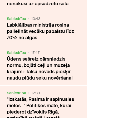
nonākusi uz apsūdzēto sola
Sabiedrība
10:43
Labklājības ministrija rosina
palielināt vecāku pabalstu līdz
70% no algas
Sabiedrība
17:47
Ūdens sešreiz pārsniedzis
normu, bojāti ceļi un muzeja
krājumi: Talsu novads piešķir
naudu plūdu seku novēršanai
Sabiedrība
12:39
"Izskatās, Rasima ir sapinusies
melos..." Politiķes māte, kurai
piederot dzīvoklis Rīgā,