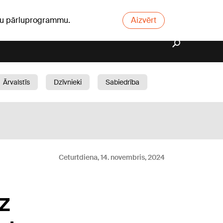
ūsu pārluprogrammu.
Aizvērt
Ārvalstīs
Dzīvnieki
Sabiedrība
Dārzs
Ceturtdiena, 14. novembris, 2024
z