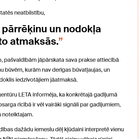
atēs neatbilstību,
t pārrēķinu un nodokļa
to atmaksās.
o, pašvaldībām jāpārskata sava prakse attiecībā
u būvēm, kurām nav derīgas būvatļaujas, un
odoklis iedzīvotājiem jāatmaksā.
ģentūru LETA informēja, ka konkrētajā gadījumā
sarga rīcībā ir vēl vairāki signāli par gadījumiem,
ā noteiktajam.
ldības dažādu iemeslu dēļ kļūdaini interpretē vienu