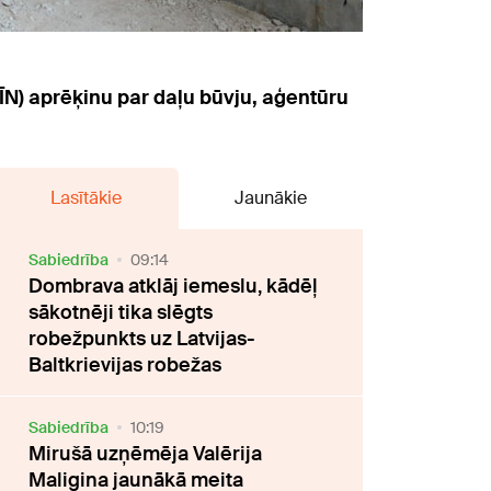
N) aprēķinu par daļu būvju, aģentūru
Lasītākie
Jaunākie
Sabiedrība
09:14
Dombrava atklāj iemeslu, kādēļ
sākotnēji tika slēgts
robežpunkts uz Latvijas-
Baltkrievijas robežas
Sabiedrība
10:19
Mirušā uzņēmēja Valērija
Maligina jaunākā meita