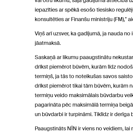
vai otru likumu, šajā gadījumā attiecībā u
iepazīties ar spēkā esošo tiesisko regul
konsultēties ar Finanšu ministriju (FM)," 
Viņš arī uzsver, ka gadījumā, ja nauda no i
jāatmaksā.
Saskaņā ar likumu paaugstinātu nekust
drīkst piemērot būvēm, kurām līdz nodoš
termiņš, ja tās to noteikušas savos saist
drīkst piemērot tikai tām būvēm, kurām n
termiņu veido maksimālais būvdarbu veik
pagarināta pēc maksimālā termiņa beigām,
un būvdarbi ir turpināmi. Tiklīdz ir derīg
Paaugstināts NĪN ir viens no veidiem, la