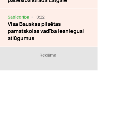
patiesībā strādā Latgalē
Sabiedrība
13:22
Visa Bauskas pilsētas
pamatskolas vadība iesniegusi
atlūgumus
Reklāma