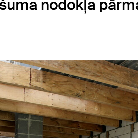
ašuma nodokļa pārm