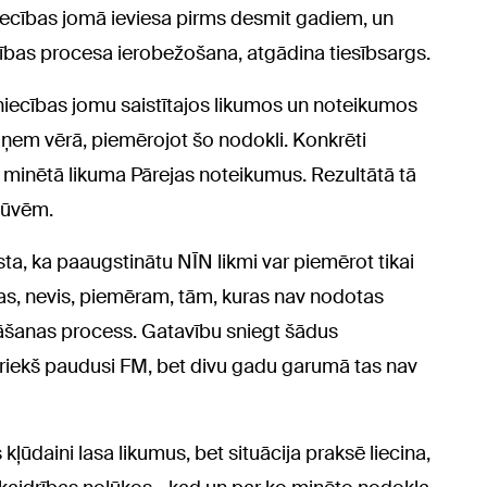
iecības jomā ieviesa pirms desmit gadiem, un
ības procesa ierobežošana, atgādina tiesībsargs.
vniecības jomu saistītajos likumos un noteikumos
 jāņem vērā, piemērojot šo nodokli. Konkrēti
 minētā likuma Pārejas noteikumus. Rezultātā tā
būvēm.
sta, ka paaugstinātu NĪN likmi var piemērot tikai
s, nevis, piemēram, tām, kuras nav nodotas
ināšanas process. Gatavību sniegt šādus
priekš paudusi FM, bet divu gadu garumā tas nav
kļūdaini lasa likumus, bet situācija praksē liecina,