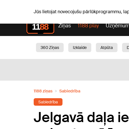
Pk, 07.08.2026.
+20
°C
Alfrēds, Fredis, Madars
Jūs lietojat novecojušu pārlūkprogrammu, la
Ziņas
1188 play
Uzņēmum
360 Ziņas
Izklaide
Atpūta
Aktuāli
Satiksme
Skaistumam
1188 ziņas
Sabiedrība
Sabiedrība
Jelgavā daļa ie