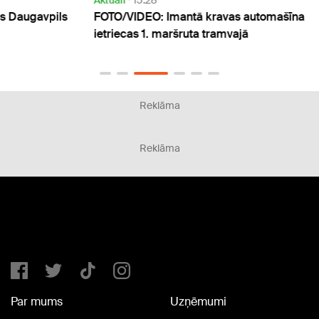
ls
FOTO/VIDEO: Imantā kravas automašīna
Darbī
ietriecas 1. maršruta tramvajā
robež
krava
Reklāma
Reklāma
Par mums
Uzņēmumi