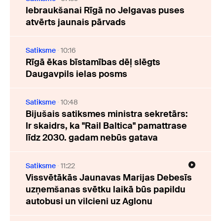
Iebraukšanai Rīgā no Jelgavas puses
atvērts jaunais pārvads
Satiksme
10:16
Rīgā ēkas bīstamības dēļ slēgts
Daugavpils ielas posms
Satiksme
10:48
Bijušais satiksmes ministra sekretārs:
Ir skaidrs, ka "Rail Baltica" pamattrase
līdz 2030. gadam nebūs gatava
Satiksme
11:22
Vissvētākās Jaunavas Marijas Debesīs
uzņemšanas svētku laikā būs papildu
autobusi un vilcieni uz Aglonu