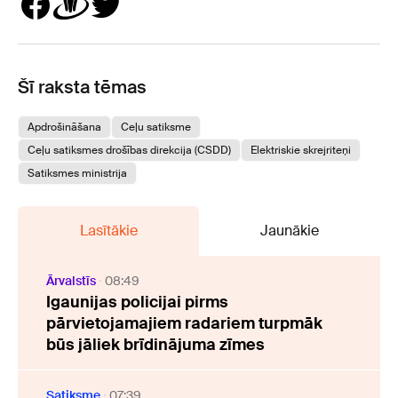
Šī raksta tēmas
Apdrošināšana
Ceļu satiksme
Ceļu satiksmes drošības direkcija (CSDD)
Elektriskie skrejriteņi
Satiksmes ministrija
Lasītākie
Jaunākie
Ārvalstīs
08:49
Igaunijas policijai pirms
pārvietojamajiem radariem turpmāk
būs jāliek brīdinājuma zīmes
Satiksme
07:39