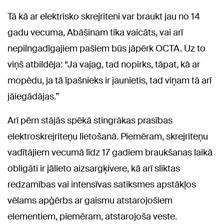
Tā kā ar elektrisko skrejriteni var braukt jau no 14
gadu vecuma, Abāšinam tika vaicāts, vai arī
nepilngadīgajiem pašiem būs jāpērk OCTA. Uz to
viņš atbildēja: “Ja vajag, tad nopirks, tāpat, kā ar
mopēdu, ja tā īpašnieks ir jaunietis, tad viņam tā arī
jāiegādājas.”
Arī pērn stājās spēkā stingrākas prasības
elektroskrejriteņu lietošanā. Piemēram, skrejriteņu
vadītājiem vecumā līdz 17 gadiem braukšanas laikā
obligāti ir jālieto aizsargķivere, kā arī sliktas
redzamības vai intensīvas satiksmes apstākļos
vēlams apģērbs ar gaismu atstarojošiem
elementiem, piemēram, atstarojoša veste.