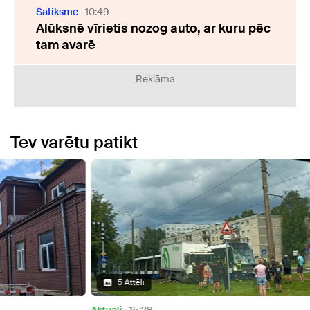
Satiksme
10:49
Alūksnē vīrietis nozog auto, ar kuru pēc
tam avarē
Reklāma
Tev varētu patikt
5 Attēli
Aktuāli
15:28
Aktuāl