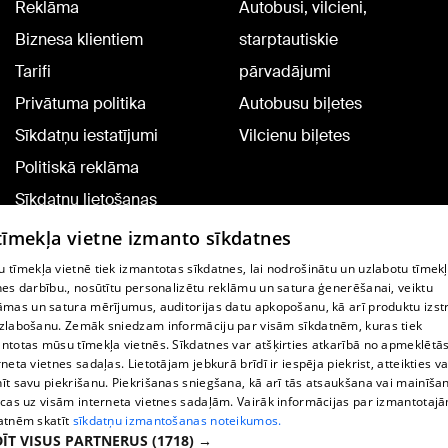
Reklāma
Autobusi, vilcieni,
Biznesa klientiem
starptautiskie
Tarifi
pārvadājumi
Privātuma politika
Autobusu biļetes
Sīkdatņu iestatījumi
Vilcienu biļetes
Politiskā reklāma
Sīkdatņu lietošanas
noteikumi
 tīmekļa vietne izmanto sīkdatnes
Komentāru pievienošana
 tīmekļa vietnē tiek izmantotas sīkdatnes, lai nodrošinātu un uzlabotu tīmek
nes darbību., nosūtītu personalizētu reklāmu un satura ģenerēšanai, veiktu
āmas un satura mērījumus, auditorijas datu apkopošanu, kā arī produktu izst
TV programma
zlabošanu. Zemāk sniedzam informāciju par visām sīkdatnēm, kuras tiek
Līguma noteikumi
ntotas mūsu tīmekļa vietnēs. Sīkdatnes var atšķirties atkarībā no apmeklētā
rneta vietnes sadaļas. Lietotājam jebkurā brīdī ir iespēja piekrist, atteikties va
360 Ziņu kontakti
īt savu piekrišanu. Piekrišanas sniegšana, kā arī tās atsaukšana vai mainīša
ecas uz visām interneta vietnes sadaļām. Vairāk informācijas par izmantotaj
Helio Media
atnēm skatīt
sīkdatņu izmantošanas noteikumos.
ĪT VISUS PARTNERUS
(1718) →