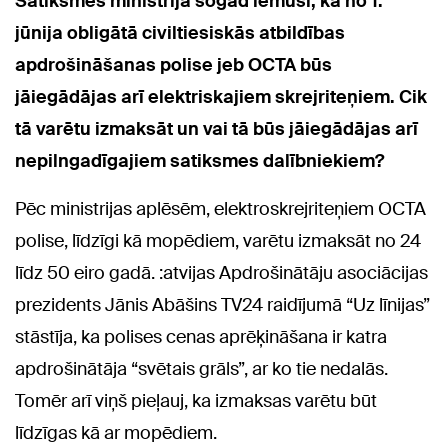
Satiksmes ministrija šogad lēmusi, ka no 1.
jūnija obligātā civiltiesiskās atbildības
apdrošināšanas polise jeb OCTA būs
jāiegādājas arī elektriskajiem skrejriteņiem. Cik
tā varētu izmaksāt un vai tā būs jāiegādājas arī
nepilngadīgajiem satiksmes dalībniekiem?
Pēc ministrijas aplēsēm, elektroskrejriteņiem OCTA
polise, līdzīgi kā mopēdiem, varētu izmaksāt no 24
līdz 50 eiro gadā. :atvijas Apdrošinātāju asociācijas
prezidents Jānis Abāšins TV24 raidījumā “Uz līnijas”
stāstīja, ka polises cenas aprēķināšana ir katra
apdrošinātāja “svētais grāls”, ar ko tie nedalās.
Tomēr arī viņš pieļauj, ka izmaksas varētu būt
līdzīgas kā ar mopēdiem.