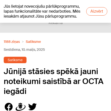
Jūs lietojat novecojušu pārlūkprogrammu,
+19
°C
lapas funkcionalitāte var nedarboties. Mēs
Aizvērt
iesakām atjaunot Jūsu pārluprogrammu.
Reklāma
1188 ziņas
Satiksme
Sestdiena, 10. maijs, 2025
Satiksme
Jūnijā stāsies spēkā jauni
noteikumi saistībā ar OCTA
iegādi