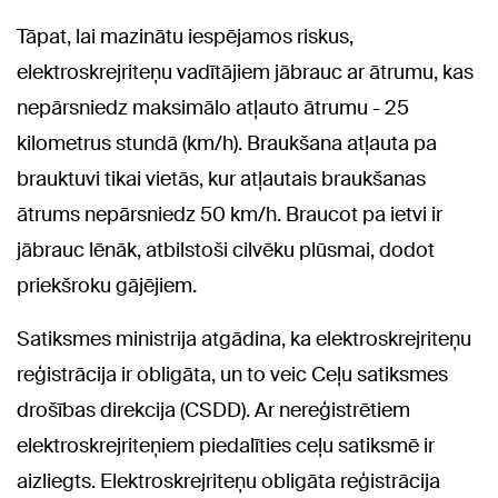
Tāpat, lai mazinātu iespējamos riskus,
elektroskrejriteņu vadītājiem jābrauc ar ātrumu, kas
nepārsniedz maksimālo atļauto ātrumu - 25
kilometrus stundā (km/h). Braukšana atļauta pa
brauktuvi tikai vietās, kur atļautais braukšanas
ātrums nepārsniedz 50 km/h. Braucot pa ietvi ir
jābrauc lēnāk, atbilstoši cilvēku plūsmai, dodot
priekšroku gājējiem.
Satiksmes ministrija atgādina, ka elektroskrejriteņu
reģistrācija ir obligāta, un to veic Ceļu satiksmes
drošības direkcija (CSDD). Ar nereģistrētiem
elektroskrejriteņiem piedalīties ceļu satiksmē ir
aizliegts. Elektroskrejriteņu obligāta reģistrācija