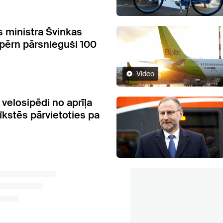
 ministra Švinkas
pērn pārsnieguši 100
Video
velosipēdi no aprīļa
īkstēs pārvietoties pa