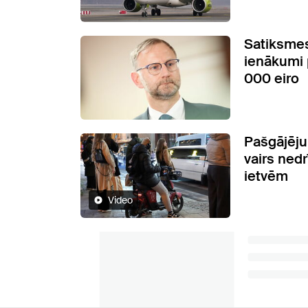
Satiksmes
ienākumi 
000 eiro
Pašgājēju 
vairs nedr
ietvēm
Video