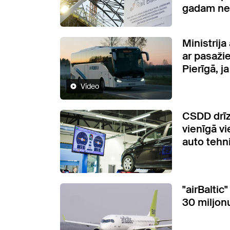
gadam ne
Ministrij
ar pasaži
Pierīgā, j
Video
CSDD drī
vienīgā vi
auto tehn
"airBaltic
30 miljon