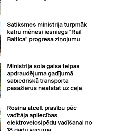
Satiksmes ministrija turpmāk
katru mēnesi iesniegs "Rail
Baltica" progresa ziņojumu
Ministrija sola gaisa telpas
apdraudējuma gadījumā
sabiedriskā transporta
pasažierus neatstāt uz ceļa
Rosina atcelt prasību pēc
vadītāja apliecības
elektrovelosipēdu vadīšanai no
18 gadu vecuma