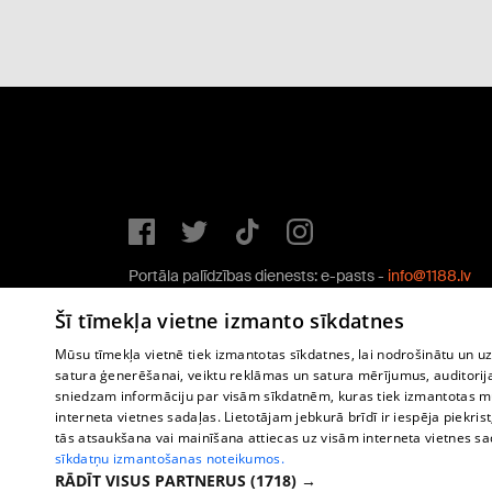
Portāla palīdzības dienests: e-pasts -
info@1188.lv
Copyright © 2004-2026 SIA HELIO MEDIA.
Šī tīmekļa vietne izmanto sīkdatnes
All rights reserved.
Mūsu tīmekļa vietnē tiek izmantotas sīkdatnes, lai nodrošinātu un u
satura ģenerēšanai, veiktu reklāmas un satura mērījumus, auditorij
sniedzam informāciju par visām sīkdatnēm, kuras tiek izmantotas mū
interneta vietnes sadaļas. Lietotājam jebkurā brīdī ir iespēja piekrist
tās atsaukšana vai mainīšana attiecas uz visām interneta vietnes s
sīkdatņu izmantošanas noteikumos.
RĀDĪT VISUS PARTNERUS
(1718) →