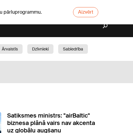
ūsu pārluprogrammu.
Aizvērt
Ārvalstīs
Dzīvnieki
Sabiedrība
Dārzs
Satiksmes ministrs: "airBaltic"
biznesa plānā vairs nav akcenta
uz globālu augšanu