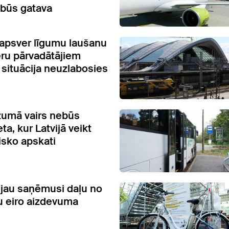
būs gatava
a apsver līgumu laušanu
eru pārvadātājiem
a situācija neuzlabosies
zumā vairs nebūs
eta, kur Latvijā veikt
isko apskati
" jau saņēmusi daļu no
u eiro aizdevuma