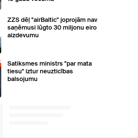
ZZS dēļ "airBaltic" joprojām nav
saņēmusi lūgto 30 miljonu eiro
aizdevumu
Satiksmes ministrs "par mata
tiesu" iztur neuzticības
balsojumu