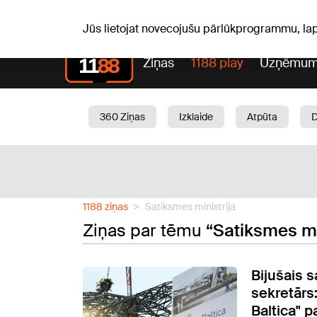
Pk, 07.08.2026.
+18
°C
Alfrēds, Fredis, Madars
Jūs lietojat novecojušu pārlūkprogrammu, la
Ziņas
1188 play
Uzņēmum
360 Ziņas
Izklaide
Atpūta
Aktuāli
Satiksme
Skaistumam
1188 ziņas
Satiksmes ministrija
Ziņas par tēmu
“Satiksmes mi
Bijušais 
sekretārs:
Baltica" p