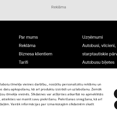
Reklāma
Par mums
Uzņēmumi
Reklāma
Autobusi, vilcieni,
Biznesa klientiem
starptautiskie pā
Tarifi
Autobusu biļetes
Privātuma politika
Vilcienu biļetes
Sīkdatņu iestatījumi
zlabotu tīmekļa vietnes darbību., nosūtītu personalizētu reklāmu un
Politiskā reklāma
as datu apkopošanu, kā arī produktu izstrādi un uzlabošanu. Zemāk
su tīmekļa vietnēs. Sīkdatnes var atšķirties atkarībā no apmeklētās
Sīkdatņu lietošanas
, atteikties vai mainīt savu piekrišanu. Piekrišanas sniegšana, kā arī
noteikumi
adaļām. Vairāk informācijas par izmantotajām sīkdatnēm skatīt
Komentāru pievienošana