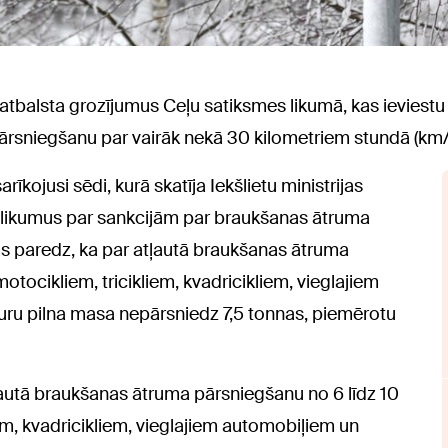
balsta grozījumus Ceļu satiksmes likumā, kas ieviestu 
ārsniegšanu par vairāk nekā 30 kilometriem stundā (km/
rīkojusi sēdi, kurā skatīja Iekšlietu ministrijas
kšlikumus par sankcijām par braukšanas ātruma
s paredz, ka par atļautā braukšanas ātruma
ocikliem, tricikliem, kvadricikliem, vieglajiem
ru pilna masa nepārsniedz 7,5 tonnas, piemērotu
ļautā braukšanas ātruma pārsniegšanu no 6 līdz 10
m, kvadricikliem, vieglajiem automobiļiem un