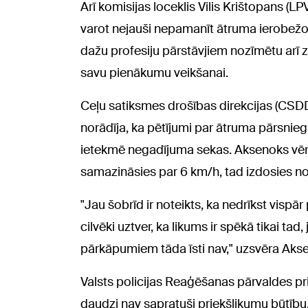
Arī komisijas loceklis Vilis Krištopans (LP
varot nejauši nepamanīt ātruma ierobežoš
dažu profesiju pārstāvjiem nozīmētu arī
savu pienākumu veikšanai.
Ceļu satiksmes drošības direkcijas (CSD
norādīja, ka pētījumi par ātruma pārsni
ietekmē negadījuma sekas. Aksenoks vērs
samazināsies par 6 km/h, tad izdosies no
"Jau šobrīd ir noteikts, ka nedrīkst visp
cilvēki uztver, ka likums ir spēkā tikai ta
pārkāpumiem tāda īsti nav," uzsvēra Aks
Valsts policijas Reaģēšanas pārvaldes pri
daudzi nav sapratuši priekšlikumu būtību