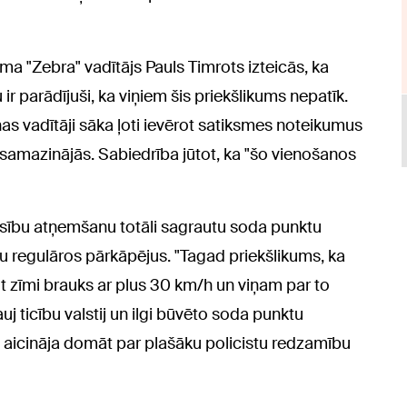
uma "Zebra" vadītājs Pauls Timrots izteicās, ka
ir parādījuši, ka viņiem šis priekšlikums nepatīk.
as vadītāji sāka ļoti ievērot satiksmes noteikumus
 samazinājās. Sabiedrība jūtot, ka "šo vienošanos
iesību atņemšanu totāli sagrautu soda punktu
ertu regulāros pārkāpējus. "Tagad priekšlikums, ka
t zīmi brauks ar plus 30 km/h un viņam par to
uj ticību valstij un ilgi būvēto soda punktu
s aicināja domāt par plašāku policistu redzamību