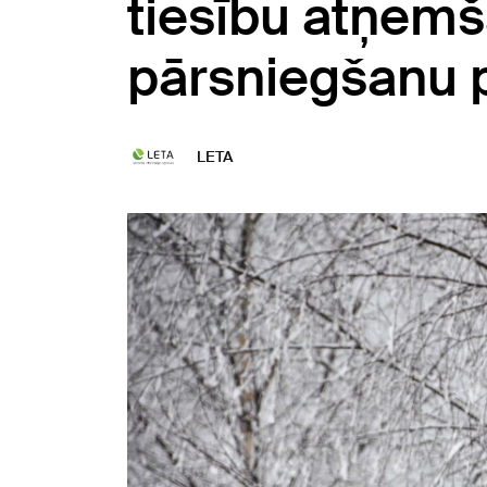
tiesību atņem
pārsniegšanu p
LETA