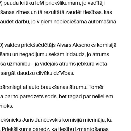
V) pauda kritiku IeM priekšlikumam, jo vadītāji
anas zīmes un tā rezultātā zaudēt tiesības, kas
 zaudēt darbu, jo viņiem nepieciešama automašīna
D) valdes priekšsēdētājs Aivars Aksenoks komisijā
egšanu un negadījumu sekām ir daudz, jo ātrums
a uzmanību - ja vidējais ātrums jebkurā vietā
sargāt daudzu cilvēku dzīvības.
ār pārsniegt atļauto braukšanas ātrumu. Tomēr
d, ja par to paredzēts sods, bet tagad par nelieliem
enoks.
ekšnieks Juris Jančevskis komisijā mierināja, ka
. Priekšlikums paredz, ka tiesību izmantošanas