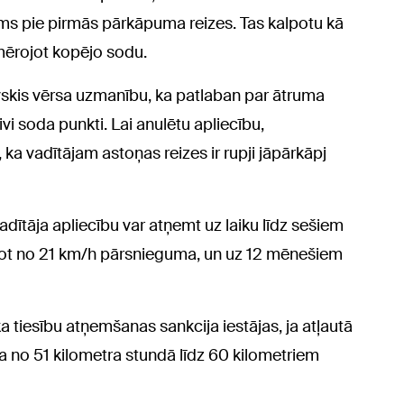
ums pie pirmās pārkāpuma reizes. Tas kalpotu kā
emērojot kopējo sodu.
skis vērsa uzmanību, ka patlaban par ātruma
i soda punkti. Lai anulētu apliecību,
ka vadītājam astoņas reizes ir rupji jāpārkāpj
dītāja apliecību var atņemt uz laiku līdz sešiem
ot no 21 km/h pārsnieguma, un uz 12 mēnešiem
 tiesību atņemšanas sankcija iestājas, ja atļautā
 no 51 kilometra stundā līdz 60 kilometriem