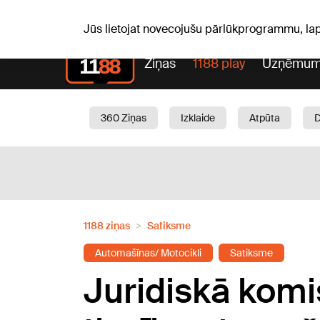
Laika z
C, 06.08.2026.
+19
°C
Aisma, Askolds
Jūs lietojat novecojušu pārlūkprogrammu, la
Ziņas
1188 play
Uzņēmum
360 Ziņas
Izklaide
Atpūta
Aktuāli
Satiksme
Skaistumam
1188 ziņas
Satiksme
Automašīnas/ Motocikli
Satiksme
Juridiskā komi