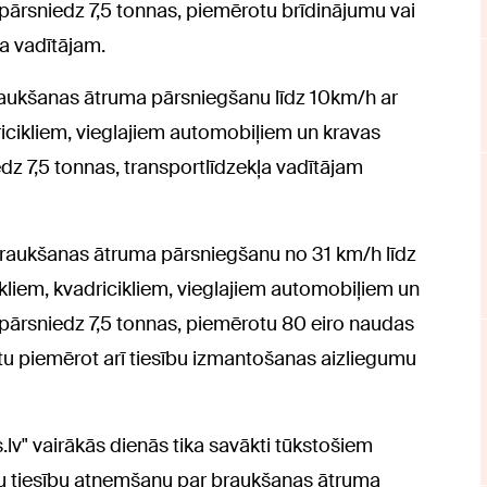
pārsniedz 7,5 tonnas, piemērotu brīdinājumu vai
a vadītājam.
braukšanas ātruma pārsniegšanu līdz 10km/h ar
icikliem, vieglajiem automobiļiem un kravas
z 7,5 tonnas, transportlīdzekļa vadītājam
 braukšanas ātruma pārsniegšanu no 31 km/h līdz
liem, kvadricikliem, vieglajiem automobiļiem un
pārsniedz 7,5 tonnas, piemērotu 80 eiro naudas
tu piemērot arī tiesību izmantošanas aizliegumu
.lv" vairākās dienās tika savākti tūkstošiem
tu tiesību atņemšanu par braukšanas ātruma