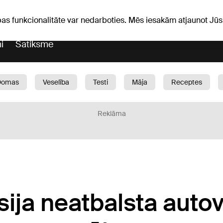
iņas
Horoskopi
pas funkcionalitāte var nedarboties. Mēs iesakām atjaunot J
i
Satiksme
Domas
Veselība
Testi
Māja
Receptes
Bērni
Auto
1188 play
Sports
Bizness
Reklāma
sija neatbalsta autov