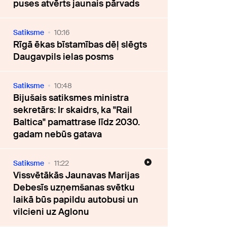
puses atvērts jaunais pārvads
Satiksme
10:16
Rīgā ēkas bīstamības dēļ slēgts
Daugavpils ielas posms
Satiksme
10:48
Bijušais satiksmes ministra
sekretārs: Ir skaidrs, ka "Rail
Baltica" pamattrase līdz 2030.
gadam nebūs gatava
Satiksme
11:22
Vissvētākās Jaunavas Marijas
Debesīs uzņemšanas svētku
laikā būs papildu autobusi un
vilcieni uz Aglonu