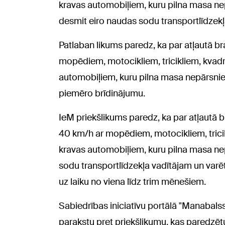
kravas automobiļiem, kuru pilna masa ne
desmit eiro naudas sodu transportlīdzekļ
Patlaban likums paredz, ka par atļautā 
mopēdiem, motocikliem, tricikliem, kvadr
automobiļiem, kuru pilna masa nepārsnied
piemēro brīdinājumu.
IeM priekšlikums paredz, ka par atļautā
40 km/h ar mopēdiem, motocikliem, tricik
kravas automobiļiem, kuru pilna masa ne
sodu transportlīdzekļa vadītājam un varē
uz laiku no viena līdz trim mēnešiem.
Sabiedrības iniciatīvu portālā "Manabalss
parakstu pret priekšlikumu, kas paredzē