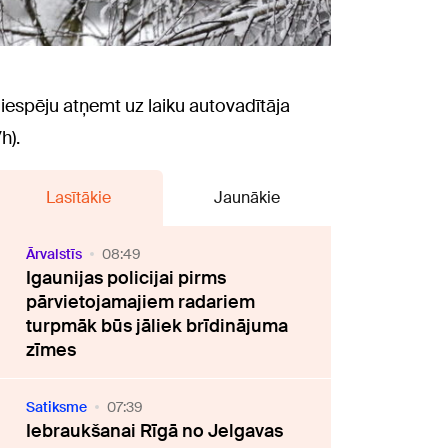
iespēju atņemt uz laiku autovadītāja
h).
Lasītākie
Jaunākie
Ārvalstīs
08:49
Igaunijas policijai pirms
pārvietojamajiem radariem
turpmāk būs jāliek brīdinājuma
zīmes
Satiksme
07:39
Iebraukšanai Rīgā no Jelgavas