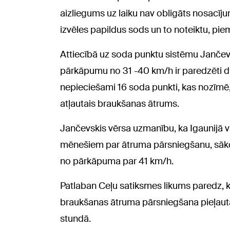
aizliegums uz laiku nav obligāts nosacīj
izvēles papildus sods un to noteiktu, pi
Attiecībā uz soda punktu sistēmu Jančev
pārkāpumu no 31 -40 km/h ir paredzēti div
nepieciešami 16 soda punkti, kas nozīmē, 
atļautais braukšanas ātrums.
Jančevskis vērsa uzmanību, ka Igaunijā va
mēnešiem par ātruma pārsniegšanu, sāk
no pārkāpuma par 41 km/h.
Patlaban Ceļu satiksmes likums paredz, ka
braukšanas ātruma pārsniegšana pieļauta
stundā.