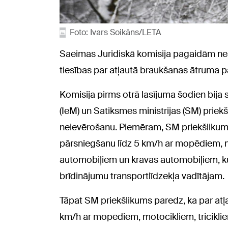
Foto: Ivars Soikāns/LETA
Saeimas Juridiskā komisija pagaidām neat
tiesības par atļautā braukšanas ātruma p
Komisija pirms otrā lasījuma šodien bija sa
(IeM) un Satiksmes ministrijas (SM) prie
neievērošanu. Piemēram, SM priekšlikum
pārsniegšanu līdz 5 km/h ar mopēdiem, mot
automobiļiem un kravas automobiļiem, ku
brīdinājumu transportlīdzekļa vadītājam.
Tāpat SM priekšlikums paredz, ka par at
km/h ar mopēdiem, motocikliem, triciklie