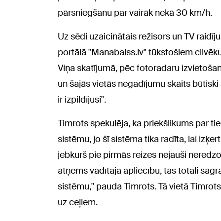
pārsniegšanu par vairāk nekā 30 km/h.
Uz sēdi uzaicinātais režisors un TV raidīj
portālā "Manabalss.lv" tūkstošiem cilvēku 
Viņa skatījumā, pēc fotoradaru izvietošan
un šajās vietās negadījumu skaits būtiski
ir izpildījusi".
Timrots spekulēja, ka priekšlikums par t
sistēmu, jo šī sistēma tika radīta, lai izķ
jebkurš pie pirmās reizes nejauši neredzo
atņems vadītāja apliecību, tas totāli sagra
sistēmu," pauda Timrots. Tā vietā Timrot
uz ceļiem.