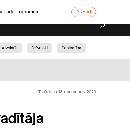
ūsu pārluprogrammu.
Aizvērt
Ārvalstīs
Dzīvnieki
Sabiedrība
Dārzs
Trešdiena, 13. decembris, 2023
adītāja