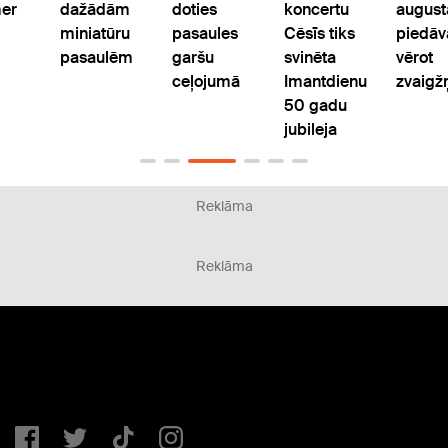
er
dažādām
doties
koncertu
august
miniatūru
pasaules
Cēsīs tiks
piedāv
pasaulēm
garšu
svinēta
vērot
ceļojumā
Imantdienu
zvaigžņ
50 gadu
jubileja
Reklāma
Reklāma