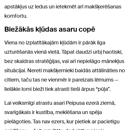
apstākļus uz ledus un ietekmēt arī makšķerēšanas
komfortu.
Biežākās kļūdas asaru copē
Viena no izplatītākajām kļūdām ir pārāk ilga
uzturēšanās vienā vietā. Tāpat daudzi urbj haotiski,
bez skaidras stratēģijas, vai arī nepielāgo mānekļus
situācijai. Nereti makšķernieki baidās attālināties no
citiem, taču tas ne vienmēr ir pareizais lēmums —
lielākie lomi bieži tiek atrasti tieši ārpus “pūļa”.
Lai veiksmīgi atrastu asari Peipusa ezerā ziemā,
svarīgākais ir kustība, meklēšana un spēja
pielāgoties. Tas nav ezers, kur pietiek ar pacietīgu