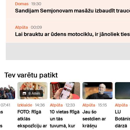
Domas
19:30
Sandijam Semjonovam masāžu izbaudīt traucē
Atpūta
00:09
Lai brauktu ar ūdens motociklu, ir jānoliek tie
Tev varētu patikt
8 Attēli
07:41
Izklaide
14:36
Atpūta
12:33
Atpūta
15:15
Atpūta
as
FOTO: Rīgā
10 vietas Rīgā
Jau šo
LU
atklās
un tās
sestdien ar
Botāni
ls
ekspozīciju ar
tuvumā, kur
krāšņu
dārzā