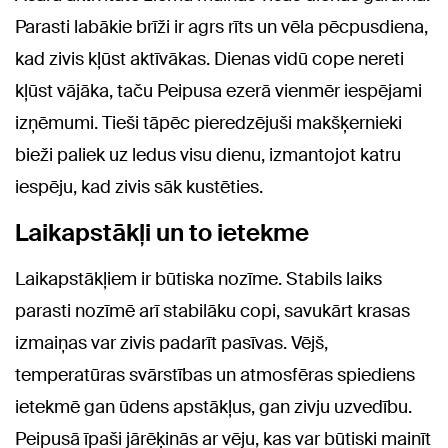
Parasti labākie brīži ir agrs rīts un vēla pēcpusdiena,
kad zivis kļūst aktīvākas. Dienas vidū cope nereti
kļūst vājāka, taču Peipusa ezerā vienmēr iespējami
izņēmumi. Tieši tāpēc pieredzējuši makšķernieki
bieži paliek uz ledus visu dienu, izmantojot katru
iespēju, kad zivis sāk kustēties.
Laikapstākļi un to ietekme
Laikapstākļiem ir būtiska nozīme. Stabils laiks
parasti nozīmē arī stabilāku copi, savukārt krasas
izmaiņas var zivis padarīt pasīvas. Vējš,
temperatūras svārstības un atmosfēras spiediens
ietekmē gan ūdens apstākļus, gan zivju uzvedību.
Peipusā īpaši jārēķinās ar vēju, kas var būtiski mainīt