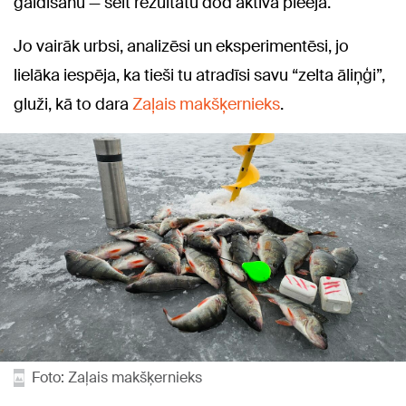
gaidīšanu — šeit rezultātu dod aktīva pieeja.
Jo vairāk urbsi, analizēsi un eksperimentēsi, jo
lielāka iespēja, ka tieši tu atradīsi savu “zelta āliņģi”,
gluži, kā to dara
Zaļais makšķernieks
.
Foto: Zaļais makšķernieks