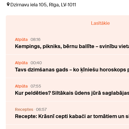
Dzirnavu iela 105, Rīga, LV-1011
Lasītākie
Atpūta
08:16
Kempings, pikniks, bērnu ballīte – svinību viet
Atpūta
00:40
Tavs dzimšanas gads – ko ķīniešu horoskops 
Atpūta
07:55
Kur peldēties? Siltākais ūdens jūrā saglabāj
Receptes
06:57
Recepte: Krāsnī cepti kabači ar tomātiem un s