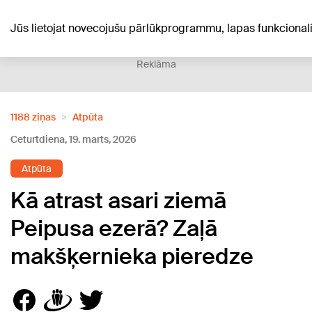
+21
°C
Jūs lietojat novecojušu pārlūkprogrammu, lapas funkciona
Reklāma
1188 ziņas
Atpūta
Ceturtdiena, 19. marts, 2026
Atpūta
Kā atrast asari ziemā
Peipusa ezerā? Zaļā
makšķernieka pieredze