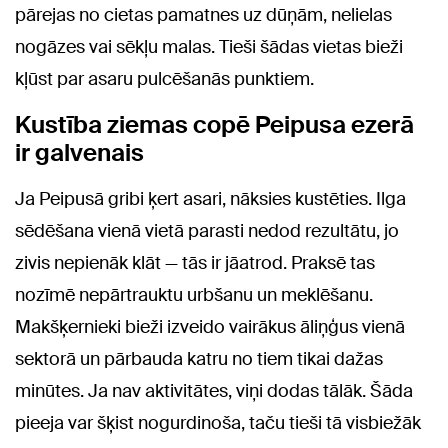
pārejas no cietas pamatnes uz dūņām, nelielas
nogāzes vai sēkļu malas. Tieši šādas vietas bieži
kļūst par asaru pulcēšanās punktiem.
Kustība ziemas copē Peipusa ezerā
ir galvenais
Ja Peipusā gribi ķert asari, nāksies kustēties. Ilga
sēdēšana vienā vietā parasti nedod rezultātu, jo
zivis nepienāk klāt — tās ir jāatrod. Praksē tas
nozīmē nepārtrauktu urbšanu un meklēšanu.
Makšķernieki bieži izveido vairākus āliņģus vienā
sektorā un pārbauda katru no tiem tikai dažas
minūtes. Ja nav aktivitātes, viņi dodas tālāk. Šāda
pieeja var šķist nogurdinoša, taču tieši tā visbiežāk