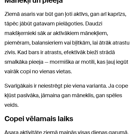
Mānekļi un pieeja
Ziemā asaris var būt gan ļoti aktīvs, gan arī kaprīzs,
tāpēc jābūt gatavam pielāgoties. Daudzi
makšķernieki sāk ar aktīvākiem mānekļiem,
piemēram, balansieriem vai bļitkām, lai ātrāk atrastu
zivis. Kad bars ir atrasts, efektīvāk bieži strādā
smalkāka pieeja — mormiška ar motili, kas ļauj iegūt
vairāk copi no vienas vietas.
Svarīgākais ir neiestrēgt pie viena varianta. Ja cope
kļūst pasīvāka, jāmaina gan māneklis, gan spēles
veids.
Copei vēlamais laiks
Asara aktivitāte ziemā mainās visas dienas garumā.