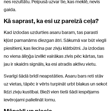
nes rezultātu. Peipusā uzvar tie, kas meklē, nevis
gaida.
Kā saprast, ka esi uz pareizā ceļa?
Kad izdodas uzdurties asaru baram, tas parasti
kļūst pamanāms diezgan ātri. Sākumā var būt viegli
piesitieni, kas liecina par zivju klātbūtni. Ja izdodas
no viena āliņģa izvilkt vairākas zivis pēc kārtas, tas
jau ir skaidrs signāls, ka esi atradis aktīvu vietu.
Svarīgi šādā brīdī neapstāties. Asaru bars reti stāv
uz vietas, tāpēc ir vērts turpināt urbt blakus un sekot
līdzi zivju kustībai. Bieži vien tieši šādi iespējams
ievērojami palielināt lomu.