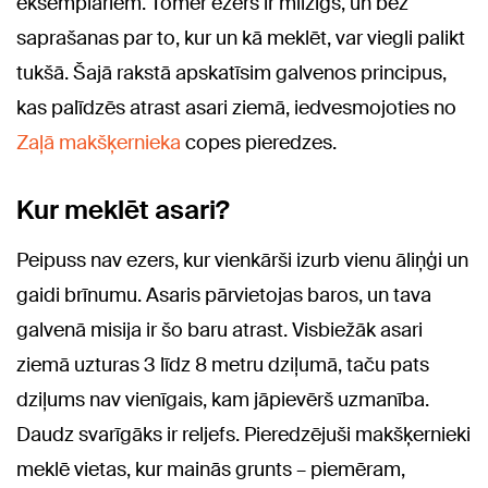
eksemplāriem. Tomēr ezers ir milzīgs, un bez
saprašanas par to, kur un kā meklēt, var viegli palikt
tukšā. Šajā rakstā apskatīsim galvenos principus,
kas palīdzēs atrast asari ziemā, iedvesmojoties no
Zaļā makšķernieka
copes pieredzes.
Kur meklēt asari?
Peipuss nav ezers, kur vienkārši izurb vienu āliņģi un
gaidi brīnumu. Asaris pārvietojas baros, un tava
galvenā misija ir šo baru atrast. Visbiežāk asari
ziemā uzturas 3 līdz 8 metru dziļumā, taču pats
dziļums nav vienīgais, kam jāpievērš uzmanība.
Daudz svarīgāks ir reljefs. Pieredzējuši makšķernieki
meklē vietas, kur mainās grunts – piemēram,