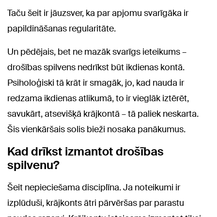
Taču šeit ir jāuzsver, ka par apjomu svarīgāka ir
papildināšanas regularitāte.
Un pēdējais, bet ne mazāk svarīgs ieteikums –
drošības spilvens nedrīkst būt ikdienas kontā.
Psiholoģiski tā krāt ir smagāk, jo, kad nauda ir
redzama ikdienas atlikumā, to ir vieglāk iztērēt,
savukārt, atsevišķā krājkontā – tā paliek neskarta.
Šis vienkāršais solis bieži nosaka panākumus.
Kad drīkst izmantot drošības
spilvenu?
Šeit nepieciešama disciplīna. Ja noteikumi ir
izplūduši, krājkonts ātri pārvēršas par parastu