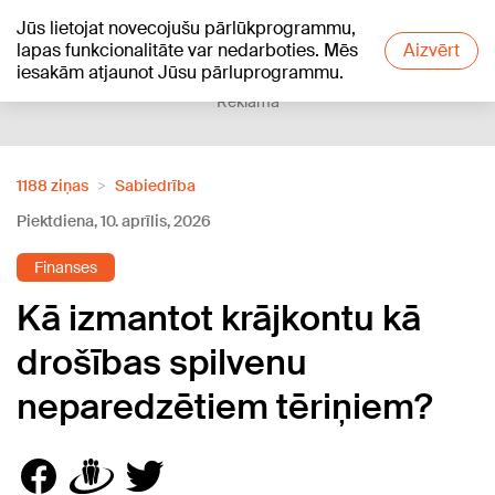
Jūs lietojat novecojušu pārlūkprogrammu,
+12
°C
lapas funkcionalitāte var nedarboties. Mēs
Aizvērt
iesakām atjaunot Jūsu pārluprogrammu.
Reklāma
1188 ziņas
Sabiedrība
Piektdiena, 10. aprīlis, 2026
Finanses
Kā izmantot krājkontu kā
drošības spilvenu
neparedzētiem tēriņiem?