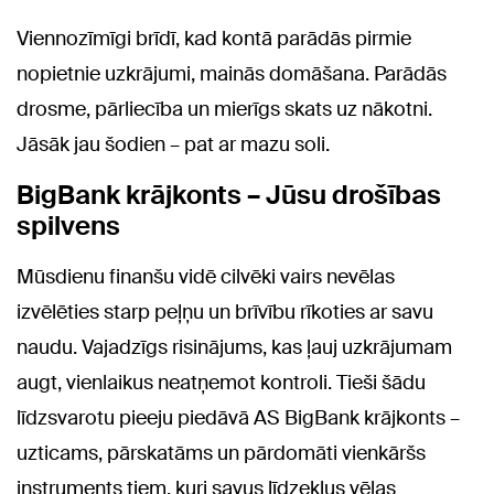
Viennozīmīgi brīdī, kad kontā parādās pirmie
nopietnie uzkrājumi, mainās domāšana. Parādās
drosme, pārliecība un mierīgs skats uz nākotni.
Jāsāk jau šodien – pat ar mazu soli.
BigBank krājkonts – Jūsu drošības
spilvens
Mūsdienu finanšu vidē cilvēki vairs nevēlas
izvēlēties starp peļņu un brīvību rīkoties ar savu
naudu. Vajadzīgs risinājums, kas ļauj uzkrājumam
augt, vienlaikus neatņemot kontroli. Tieši šādu
līdzsvarotu pieeju piedāvā AS BigBank krājkonts –
uzticams, pārskatāms un pārdomāti vienkāršs
instruments tiem, kuri savus līdzekļus vēlas