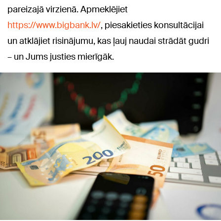
pareizajā virzienā. Apmeklējiet
https://www.bigbank.lv/
, piesakieties konsultācijai
un atklājiet risinājumu, kas ļauj naudai strādāt gudri
– un Jums justies mierīgāk.