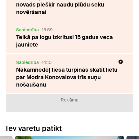
novads piešķir naudu plūdu seku
novēršanai
Sabiedrība
15:59
Teikā pa logu izkritusi 15 gadus veca
jauniete
Sabiedrība
14:10
Nākamnedēļ tiesa turpinās skatīt lietu
par Modra Konovalova trīs suņu
nošaušanu
Reklāma
Tev varētu patikt