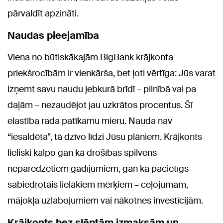
pārvaldīt apzināti.
Naudas pieejamība
Viena no būtiskākajām BigBank krājkonta
priekšrocībām ir vienkārša, bet ļoti vērtīga: Jūs varat
izņemt savu naudu jebkurā brīdī – pilnībā vai pa
daļām – nezaudējot jau uzkrātos procentus. Šī
elastība rada patīkamu mieru. Nauda nav
“iesaldēta”, tā dzīvo līdzi Jūsu plāniem. Krājkonts
lieliski kalpo gan kā drošības spilvens
neparedzētiem gadījumiem, gan kā pacietīgs
sabiedrotais lielākiem mērķiem – ceļojumam,
mājokļa uzlabojumiem vai nākotnes investīcijām.
Krājkonts bez slēptām izmaksām un