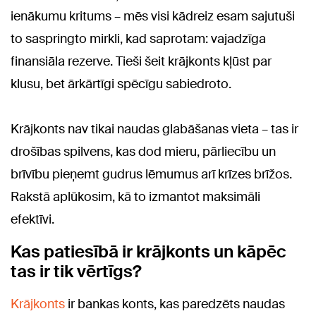
ienākumu kritums – mēs visi kādreiz esam sajutuši
to saspringto mirkli, kad saprotam: vajadzīga
finansiāla rezerve. Tieši šeit krājkonts kļūst par
klusu, bet ārkārtīgi spēcīgu sabiedroto.
Krājkonts nav tikai naudas glabāšanas vieta – tas ir
drošības spilvens, kas dod mieru, pārliecību un
brīvību pieņemt gudrus lēmumus arī krīzes brīžos.
Rakstā aplūkosim, kā to izmantot maksimāli
efektīvi.
Kas patiesībā ir krājkonts un kāpēc
tas ir tik vērtīgs?
Krājkonts
ir bankas konts, kas paredzēts naudas