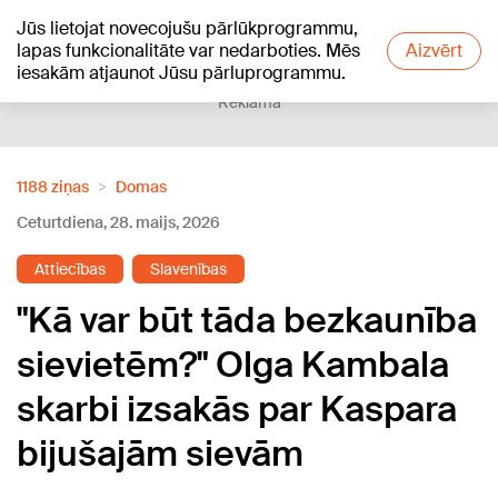
Jūs lietojat novecojušu pārlūkprogrammu,
+18
°C
lapas funkcionalitāte var nedarboties. Mēs
Aizvērt
iesakām atjaunot Jūsu pārluprogrammu.
Reklāma
1188 ziņas
Domas
Ceturtdiena, 28. maijs, 2026
Attiecības
Slavenības
"Kā var būt tāda bezkaunība
sievietēm?" Olga Kambala
skarbi izsakās par Kaspara
bijušajām sievām