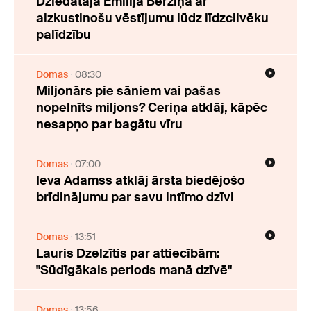
Dziedātāja Emīlija Bērziņa ar
aizkustinošu vēstījumu lūdz līdzcilvēku
palīdzību
Domas
08:30
Miljonārs pie sāniem vai pašas
nopelnīts miljons? Ceriņa atklāj, kāpēc
nesapņo par bagātu vīru
Domas
07:00
Ieva Adamss atklāj ārsta biedējošo
brīdinājumu par savu intīmo dzīvi
Domas
13:51
Lauris Dzelzītis par attiecībām:
"Sūdīgākais periods manā dzīvē"
Domas
13:56