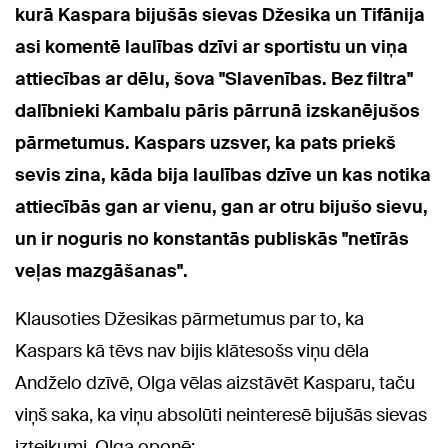
kurā Kaspara bijušās sievas Džesika un Tifānija
asi komentē laulības dzīvi ar sportistu un viņa
attiecības ar dēlu, šova "Slavenības. Bez filtra"
dalībnieki Kambalu pāris pārrunā izskanējušos
pārmetumus. Kaspars uzsver, ka pats priekš
sevis zina, kāda bija laulības dzīve un kas notika
attiecībās gan ar vienu, gan ar otru bijušo sievu,
un ir noguris no konstantās publiskās "netīrās
veļas mazgāšanas".
Klausoties Džesikas pārmetumus par to, ka
Kaspars kā tēvs nav bijis klātesošs viņu dēla
Andželo dzīvē, Olga vēlas aizstāvēt Kasparu, taču
viņš saka, ka viņu absolūti neinteresē bijušās sievas
izteikumi. Olga oponē: