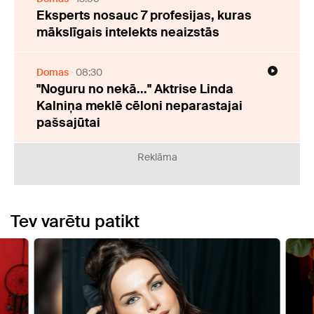
Eksperts nosauc 7 profesijas, kuras
mākslīgais intelekts neaizstās
Domas
08:30
"Noguru no nekā..." Aktrise Linda
Kalniņa meklē cēloni neparastajai
pašsajūtai
Reklāma
Tev varētu patikt