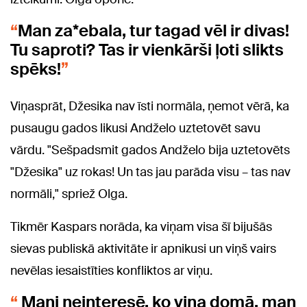
Man za*ebala, tur tagad vēl ir divas!
Tu saproti? Tas ir vienkārši ļoti slikts
spēks!
Viņasprāt, Džesika nav īsti normāla, ņemot vērā, ka
pusaugu gados likusi Andželo uztetovēt savu
vārdu. "Sešpadsmit gados Andželo bija uztetovēts
"Džesika" uz rokas! Un tas jau parāda visu – tas nav
normāli," spriež Olga.
Tikmēr Kaspars norāda, ka viņam visa šī bijušās
sievas publiskā aktivitāte ir apnikusi un viņš vairs
nevēlas iesaistīties konfliktos ar viņu.
Mani neinteresē, ko viņa domā, man