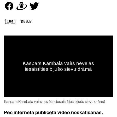
1188.lv
Kaspars Kambala vairs nevēlas iesaistīties bijušo sievu drāmā
Pēc internetā publicētā video noskatīšanās,