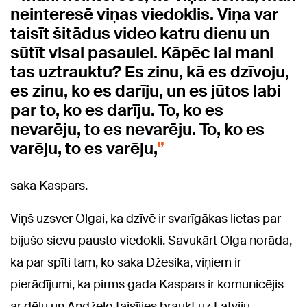
neinteresē viņas viedoklis. Viņa var
taisīt šitādus video katru dienu un
sūtīt visai pasaulei. Kāpēc lai mani
tas uztrauktu? Es zinu, kā es dzīvoju,
es zinu, ko es darīju, un es jūtos labi
par to, ko es darīju. To, ko es
nevarēju, to es nevarēju. To, ko es
varēju, to es varēju,
saka Kaspars.
Viņš uzsver Olgai, ka dzīvē ir svarīgākas lietas par
bijušo sievu pausto viedokli. Savukārt Olga norāda,
ka par spīti tam, ko saka Džesika, viņiem ir
pierādījumi, ka pirms gada Kaspars ir komunicējis
ar dēlu un Andželo taisījies braukt uz Latviju.