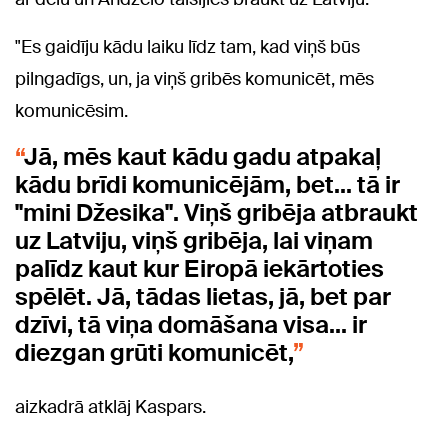
"Es gaidīju kādu laiku līdz tam, kad viņš būs
pilngadīgs, un, ja viņš gribēs komunicēt, mēs
komunicēsim.
Jā, mēs kaut kādu gadu atpakaļ
kādu brīdi komunicējām, bet... tā ir
"mini Džesika". Viņš gribēja atbraukt
uz Latviju, viņš gribēja, lai viņam
palīdz kaut kur Eiropā iekārtoties
spēlēt. Jā, tādas lietas, jā, bet par
dzīvi, tā viņa domāšana visa... ir
diezgan grūti komunicēt,
aizkadrā atklāj Kaspars.