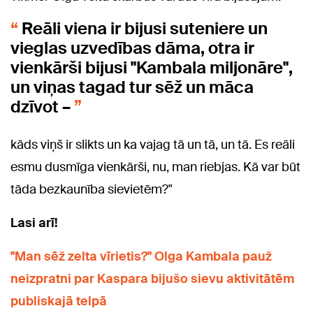
Reāli viena ir bijusi suteniere un
vieglas uzvedības dāma, otra ir
vienkārši bijusi "Kambala miljonāre",
un viņas tagad tur sēž un māca
dzīvot –
kāds viņš ir slikts un ka vajag tā un tā, un tā. Es reāli
esmu dusmīga vienkārši, nu, man riebjas. Kā var būt
tāda bezkaunība sievietēm?"
Lasi arī!
"Man sēž zelta vīrietis?" Olga Kambala pauž
neizpratni par Kaspara bijušo sievu aktivitātēm
publiskajā telpā