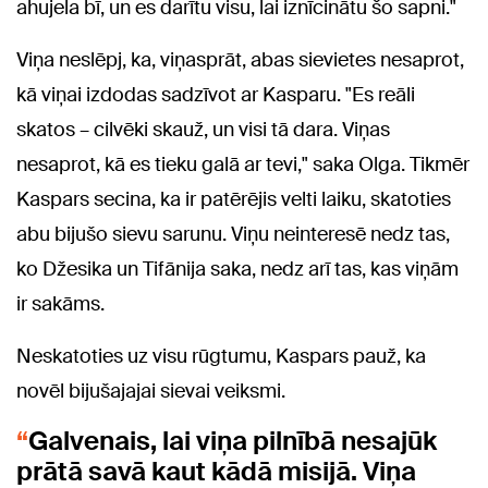
ahujela bī, un es darītu visu, lai iznīcinātu šo sapni."
Viņa neslēpj, ka, viņasprāt, abas sievietes nesaprot,
kā viņai izdodas sadzīvot ar Kasparu. "Es reāli
skatos – cilvēki skauž, un visi tā dara. Viņas
nesaprot, kā es tieku galā ar tevi," saka Olga. Tikmēr
Kaspars secina, ka ir patērējis velti laiku, skatoties
abu bijušo sievu sarunu. Viņu neinteresē nedz tas,
ko Džesika un Tifānija saka, nedz arī tas, kas viņām
ir sakāms.
Neskatoties uz visu rūgtumu, Kaspars pauž, ka
novēl bijušajajai sievai veiksmi.
Galvenais, lai viņa pilnībā nesajūk
prātā savā kaut kādā misijā. Viņa