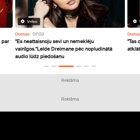
Video
Domas
07:03
Doma
 par
"Es neattaisnoju sevi un nemeklēju
"Tas 
vainīgos."Lelde Dreimane pēc nopludinātā
atklā
audio lūdz piedošanu
Reklāma
Reklāma