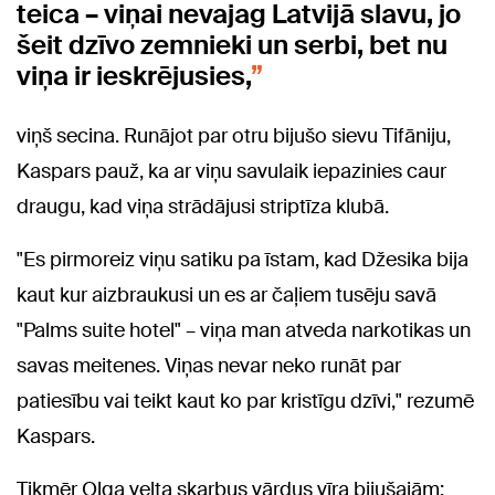
teica – viņai nevajag Latvijā slavu, jo
šeit dzīvo zemnieki un serbi, bet nu
viņa ir ieskrējusies,
viņš secina. Runājot par otru bijušo sievu Tifāniju,
Kaspars pauž, ka ar viņu savulaik iepazinies caur
draugu, kad viņa strādājusi striptīza klubā.
"Es pirmoreiz viņu satiku pa īstam, kad Džesika bija
kaut kur aizbraukusi un es ar čaļiem tusēju savā
"Palms suite hotel" – viņa man atveda narkotikas un
savas meitenes. Viņas nevar neko runāt par
patiesību vai teikt kaut ko par kristīgu dzīvi," rezumē
Kaspars.
Tikmēr Olga velta skarbus vārdus vīra bijušajām: