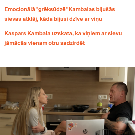
Emocionālā "grēksūdzē" Kambalas bijušās
sievas atklāj, kāda bijusi dzīve ar viņu
Kaspars Kambala uzskata, ka viņiem ar sievu
jāmācās vienam otru sadzirdēt