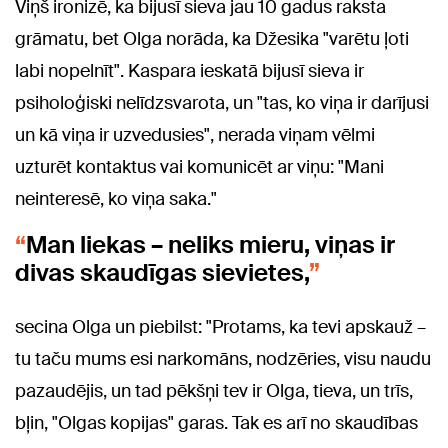
Viņš ironizē, ka bijusī sieva jau 10 gadus raksta
grāmatu, bet Olga norāda, ka Džesika "varētu ļoti
labi nopelnīt". Kaspara ieskatā bijusī sieva ir
psiholoģiski nelīdzsvarota, un "tas, ko viņa ir darījusi
un kā viņa ir uzvedusies", nerada viņam vēlmi
uzturēt kontaktus vai komunicēt ar viņu: "Mani
neinteresē, ko viņa saka."
Man liekas – neliks mieru, viņas ir
divas skaudīgas sievietes,
secina Olga un piebilst: "Protams, ka tevi apskauž –
tu taču mums esi narkomāns, nodzēries, visu naudu
pazaudējis, un tad pēkšņi tev ir Olga, tieva, un trīs,
bļin, "Olgas kopijas" garas. Tak es arī no skaudības