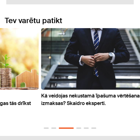
Tev varētu patikt
Kā veidojas nekustamā īpašuma vērtēšanas
Bizne
kst
izmaksas? Skaidro eksperti.
Starp
"airB
šoga