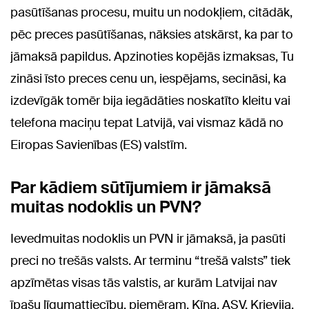
pasūtīšanas procesu, muitu un nodokļiem, citādāk,
pēc preces pasūtīšanas, nāksies atskārst, ka par to
jāmaksā papildus. Apzinoties kopējās izmaksas, Tu
zināsi īsto preces cenu un, iespējams, secināsi, ka
izdevīgāk tomēr bija iegādāties noskatīto kleitu vai
telefona maciņu tepat Latvijā, vai vismaz kādā no
Eiropas Savienības (ES) valstīm.
Par kādiem sūtījumiem ir jāmaksā
muitas nodoklis un PVN?
Ievedmuitas nodoklis un PVN ir jāmaksā, ja pasūti
preci no trešās valsts. Ar terminu “trešā valsts” tiek
apzīmētas visas tās valstis, ar kurām Latvijai nav
īpašu līgumattiecību, piemēram, Ķīna, ASV, Krievija,