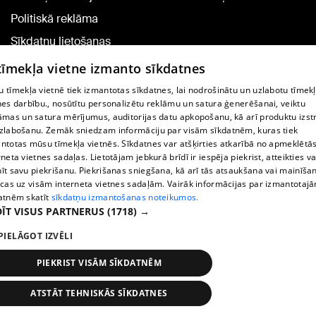
Politiskā reklāma
Sīkdatņu lietošanas
noteikumi
 tīmekļa vietne izmanto sīkdatnes
Komentāru pievienošana
 tīmekļa vietnē tiek izmantotas sīkdatnes, lai nodrošinātu un uzlabotu tīmek
nes darbību., nosūtītu personalizētu reklāmu un satura ģenerēšanai, veiktu
āmas un satura mērījumus, auditorijas datu apkopošanu, kā arī produktu izst
TV programma
zlabošanu. Zemāk sniedzam informāciju par visām sīkdatnēm, kuras tiek
Līguma noteikumi
ntotas mūsu tīmekļa vietnēs. Sīkdatnes var atšķirties atkarībā no apmeklētā
rneta vietnes sadaļas. Lietotājam jebkurā brīdī ir iespēja piekrist, atteikties va
360 Ziņu kontakti
īt savu piekrišanu. Piekrišanas sniegšana, kā arī tās atsaukšana vai mainīša
ecas uz visām interneta vietnes sadaļām. Vairāk informācijas par izmantotaj
Helio Media
atnēm skatīt
sīkdatņu izmantošanas noteikumos.
ĪT VISUS PARTNERUS
(1718) →
Portāla palīdzības dienests: e-pasts -
info@1188.lv
PIELĀGOT IZVĒLI
Copyright © 2004-2026 SIA HELIO MEDIA.
All rights reserved.
PIEKRIST VISĀM SĪKDATNĒM
ATSTĀT TEHNISKĀS SĪKDATNES
Ziņas
Meklēt
1188 play
Satiksme
Vairāk