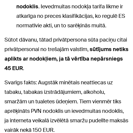
nodoklis
. Ievedmuitas nodokļa tarifa likme ir
atkarīga no preces klasifikācijas, ko regulē ES
normatīvie akti, un to sarēķinās muitā.
Sūtot dāvanu, tātad privātpersona sūta paciņu citai
privātpersonai no trešajām valstīm,
sūtījums netiks
aplikts ar nodokļiem, ja tā vērtība nepārsniegs
45 EUR
.
Svarīgs fakts: Augstāk minētais neattiecas uz
tabaku, tabakas izstrādājumiem, alkoholu,
smaržām un tualetes ūdeņiem. Tiem vienmēr tiks
aprēķināts PVN nodoklis un ievedmuitas nodoklis,
ja interneta veikalā izvēlētā smaržu pudelīte maksās
vairāk nekā 150 EUR.