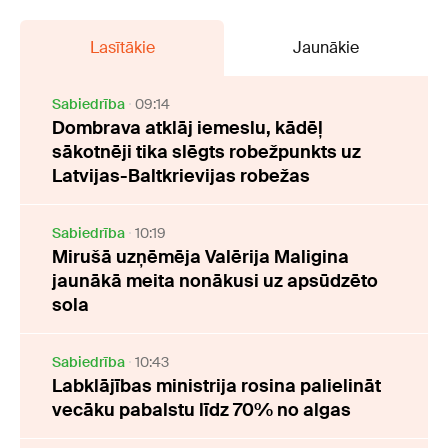
Lasītākie
Jaunākie
Sabiedrība
09:14
Dombrava atklāj iemeslu, kādēļ
sākotnēji tika slēgts robežpunkts uz
Latvijas-Baltkrievijas robežas
Sabiedrība
10:19
Mirušā uzņēmēja Valērija Maligina
jaunākā meita nonākusi uz apsūdzēto
sola
Sabiedrība
10:43
Labklājības ministrija rosina palielināt
vecāku pabalstu līdz 70% no algas