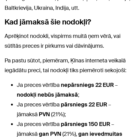
Baltkrievija, Ukraina, Indija, utt.
Kad jāmaksā šie nodokļi?
Aprēķinot nodokli, vispirms muitā ņem vērā, vai
sūtītās preces ir pirkums vai dāvinājums.
Pa pastu sūtot, piemēram, Ķīnas interneta veikalā
iegādātu preci, tai nodokļi tiks piemēroti sekojoši:
Ja preces vērtība
nepārsniegs 22 EUR
–
nodokļi nebūs jāmaksā
;
Ja preces vērtība
pārsniegs 22 EUR
–
jāmaksā
PVN
(21%);
Ja preces vērtība
pārsniegs 150 EUR
–
jāmaksā
gan PVN
(21%),
gan ievedmuitas