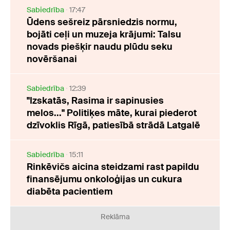
Sabiedrība
17:47
Ūdens sešreiz pārsniedzis normu,
bojāti ceļi un muzeja krājumi: Talsu
novads piešķir naudu plūdu seku
novēršanai
Sabiedrība
12:39
"Izskatās, Rasima ir sapinusies
melos..." Politiķes māte, kurai piederot
dzīvoklis Rīgā, patiesībā strādā Latgalē
Sabiedrība
15:11
Rinkēvičs aicina steidzami rast papildu
finansējumu onkoloģijas un cukura
diabēta pacientiem
Reklāma