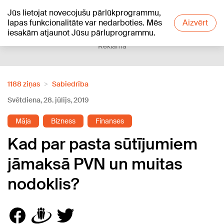
Jūs lietojat novecojušu pārlūkprogrammu,
+20
°C
lapas funkcionalitāte var nedarboties. Mēs
Aizvērt
iesakām atjaunot Jūsu pārluprogrammu.
Reklāma
1188 ziņas
Sabiedrība
Svētdiena, 28. jūlijs, 2019
Māja
Bizness
Finanses
Kad par pasta sūtījumiem
jāmaksā PVN un muitas
nodoklis?