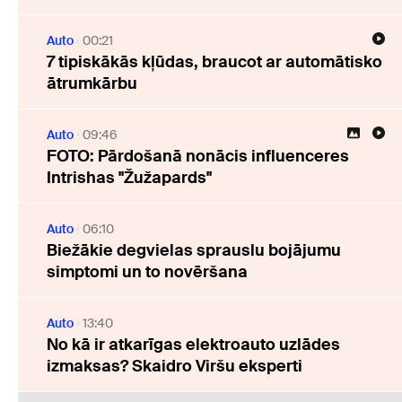
Auto
00:21
7 tipiskākās kļūdas, braucot ar automātisko
ātrumkārbu
Auto
09:46
FOTO: Pārdošanā nonācis influenceres
Intrishas "Žužapards"
Auto
06:10
Biežākie degvielas sprauslu bojājumu
simptomi un to novēršana
Auto
13:40
No kā ir atkarīgas elektroauto uzlādes
izmaksas? Skaidro Viršu eksperti