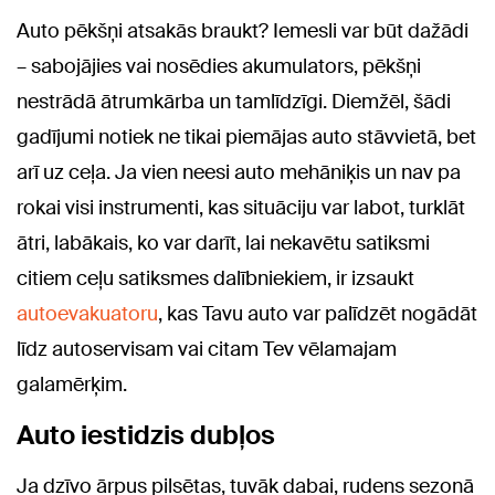
Auto pēkšņi atsakās braukt? Iemesli var būt dažādi
– sabojājies vai nosēdies akumulators, pēkšņi
nestrādā ātrumkārba un tamlīdzīgi. Diemžēl, šādi
gadījumi notiek ne tikai piemājas auto stāvvietā, bet
arī uz ceļa. Ja vien neesi auto mehāniķis un nav pa
rokai visi instrumenti, kas situāciju var labot, turklāt
ātri, labākais, ko var darīt, lai nekavētu satiksmi
citiem ceļu satiksmes dalībniekiem, ir izsaukt
autoevakuatoru
, kas Tavu auto var palīdzēt nogādāt
līdz autoservisam vai citam Tev vēlamajam
galamērķim.
Auto iestidzis dubļos
Ja dzīvo ārpus pilsētas, tuvāk dabai, rudens sezonā