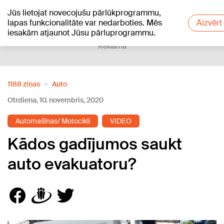
Jūs lietojat novecojušu pārlūkprogrammu,
+20
°C
lapas funkcionalitāte var nedarboties. Mēs
Aizvērt
iesakām atjaunot Jūsu pārluprogrammu.
Reklāma
1188 ziņas
Auto
Otrdiena, 10. novembris, 2020
Automašīnas/ Motocikli
VIDEO
Kādos gadījumos saukt
auto evakuatoru?