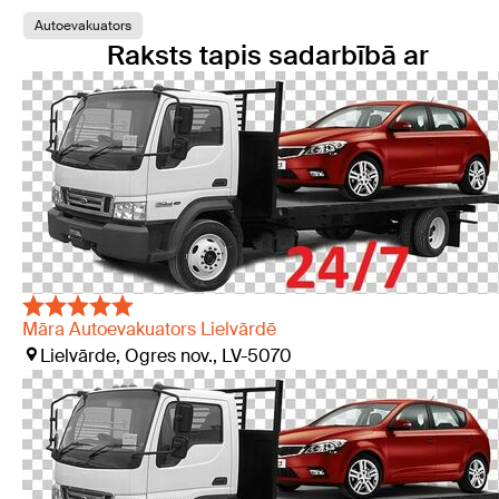
Autoevakuators
Raksts tapis sadarbībā ar
Māra Autoevakuators Lielvārdē
Lielvārde, Ogres nov., LV-5070