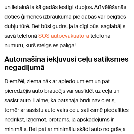
un lietainā laikā gadās iestigt dubļos. Arī vēlēšanās
doties ģimenes izbraukumā pie dabas var beigties
dubļu tūrē. Bet būsi gudrs, ja laicīgi būsi saglabājis
savā telefonā
SOS autoevakuatora
telefona
numuru, kurš steigsies palīgā!
Automašīna iekļuvusi ceļu satiksmes
negadījumā
Diemžēl, ziema nāk ar apledojumiem un pat
pieredzējis auto braucējs var saslīdēt uz ceļa un
sasist auto. Laime, ka pats tajā brīdī nav cietis,
tomēr ar sasistu auto vairs ceļu satiksmē piedalīties
nedrīkst, izņemot, protams, ja apskādējums ir
minimāls. Bet pat ar minimālu skādi auto no grāvja