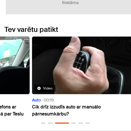
Reklāma
Tev varētu patikt
Video
Auto
00:19
Auto
Cik drīz izzudīs auto ar manuālo
Vai z
slu
pārnesumkārbu?
rīcīb