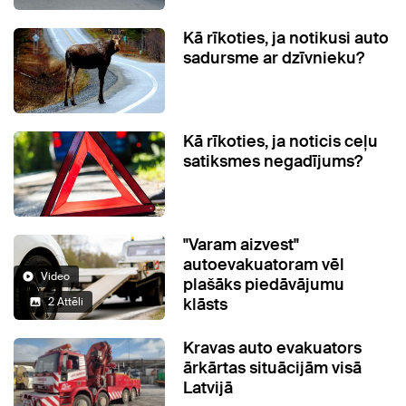
Kā rīkoties, ja notikusi auto
sadursme ar dzīvnieku?
Kā rīkoties, ja noticis ceļu
satiksmes negadījums?
"Varam aizvest"
autoevakuatoram vēl
Video
plašāks piedāvājumu
klāsts
2 Attēli
Kravas auto evakuators
ārkārtas situācijām visā
Latvijā