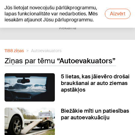
Jūs lietojat novecojušu pārlūkprogrammu,
+23
°C
lapas funkcionalitāte var nedarboties. Mēs
Aizvērt
iesakām atjaunot Jūsu pārluprogrammu.
Reklāma
1188 ziņas
Autoevakuators
Ziņas par tēmu
“Autoevakuators”
5 lietas, kas jāievēro drošai
braukšanai ar auto ziemas
apstākļos
Biežākie mīti un patiesības
par autoevakuāciju