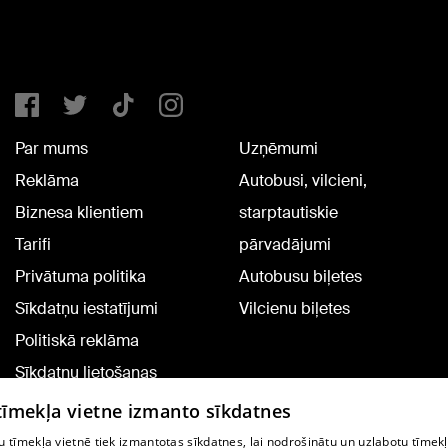
Par mums
Uzņēmumi
Reklāma
Autobusi, vilcieni,
Biznesa klientiem
starptautiskie
Tarifi
pārvadājumi
Privātuma politika
Autobusu biļetes
Sīkdatņu iestatījumi
Vilcienu biļetes
Politiskā reklāma
Sīkdatņu lietošanas
noteikumi
 tīmekļa vietne izmanto sīkdatnes
Komentāru pievienošana
 tīmekļa vietnē tiek izmantotas sīkdatnes, lai nodrošinātu un uzlabotu tīmek