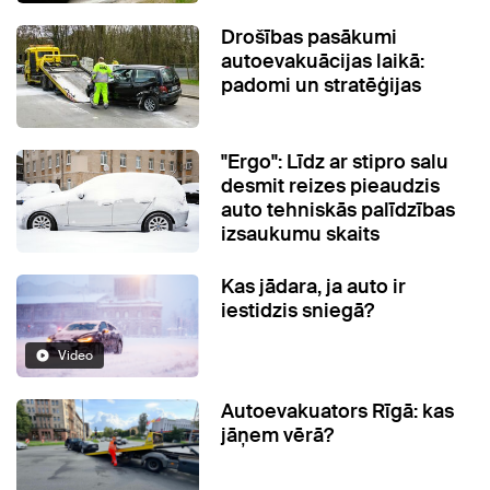
Drošības pasākumi
autoevakuācijas laikā:
padomi un stratēģijas
"Ergo": Līdz ar stipro salu
desmit reizes pieaudzis
auto tehniskās palīdzības
izsaukumu skaits
Kas jādara, ja auto ir
iestidzis sniegā?
Video
Autoevakuators Rīgā: kas
jāņem vērā?