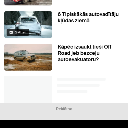
6 Tipiskākās autovadītāju
kļūdas ziemā
2 Attēli
Kāpēc izsaukt tieši Off
Road jeb bezceļu
autoevakuatoru?
Reklāma