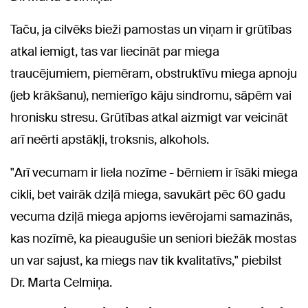
Taču, ja cilvēks bieži pamostas un viņam ir grūtības
atkal iemigt, tas var liecināt par miega
traucējumiem, piemēram, obstruktīvu miega apnoju
(jeb krākšanu), nemierīgo kāju sindromu, sāpēm vai
hronisku stresu. Grūtības atkal aizmigt var veicināt
arī neērti apstākļi, troksnis, alkohols.
"Arī vecumam ir liela nozīme - bērniem ir īsāki miega
cikli, bet vairāk dziļā miega, savukārt pēc 60 gadu
vecuma dziļā miega apjoms ievērojami samazinās,
kas nozīmē, ka pieaugušie un seniori biežāk mostas
un var sajust, ka miegs nav tik kvalitatīvs," piebilst
Dr. Marta Celmiņa.