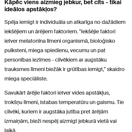
Kāpēc viens aizmieg jebkur, bet cits - tikai
ideālos apstākļos?
Spēja iemigt ir individuāla un atkarīga no dažādiem
iekšējiem un ārējiem faktoriem. "Iekšējie faktori
ietver melatonīna līmeni organismā, bioloģisko
pulksteni, miega spiedienu, vecumu un pat
personības iezīmes - cilvēkiem ar augstāku
trauksmes līmeni biežāk ir grūtības iemigt," skaidro
miega speciāliste.
Savukārt ārējie faktori ietver vides apstākļus,
trokšņu līmeni, istabas temperatūru un gaismu. Tie
cilvēki, kuriem ir augstāka jutība pret ārējām
izmaiņām, bieži nespēj aizmigt jebkurā vietā vai
laikā.