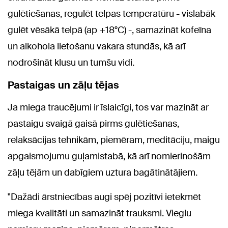
gulētiešanas, regulēt telpas temperatūru - vislabāk
gulēt vēsākā telpā (ap +18°C) -, samazināt kofeīna
un alkohola lietošanu vakara stundās, kā arī
nodrošināt klusu un tumšu vidi.
Pastaigas un zāļu tējas
Ja miega traucējumi ir īslaicīgi, tos var mazināt ar
pastaigu svaigā gaisā pirms gulētiešanas,
relaksācijas tehnikām, piemēram, meditāciju, maigu
apgaismojumu guļamistabā, kā arī nomierinošām
zāļu tējām un dabīgiem uztura bagātinātājiem.
"Dažādi ārstniecības augi spēj pozitīvi ietekmēt
miega kvalitāti un samazināt trauksmi. Vieglu