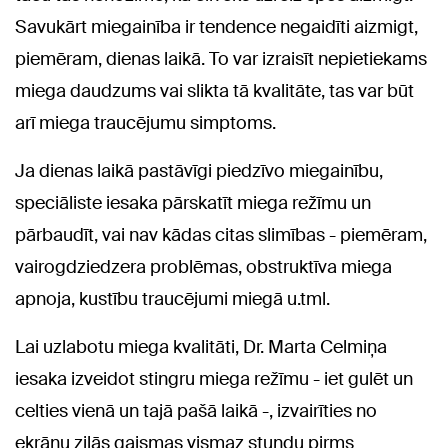
Savukārt miegainība ir tendence negaidīti aizmigt,
piemēram, dienas laikā. To var izraisīt nepietiekams
miega daudzums vai slikta tā kvalitāte, tas var būt
arī miega traucējumu simptoms.
Ja dienas laikā pastāvīgi piedzīvo miegainību,
speciāliste iesaka pārskatīt miega režīmu un
pārbaudīt, vai nav kādas citas slimības - piemēram,
vairogdziedzera problēmas, obstruktīva miega
apnoja, kustību traucējumi miegā u.tml.
Lai uzlabotu miega kvalitāti, Dr. Marta Celmiņa
iesaka izveidot stingru miega režīmu - iet gulēt un
celties vienā un tajā pašā laikā -, izvairīties no
ekrānu zilās gaismas vismaz stundu pirms