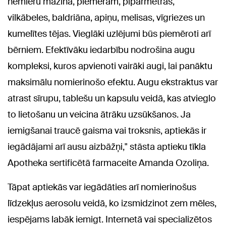
nemieru mazina, piemēram, piparmētras,
vilkābeles, baldriāna, apiņu, melisas, vīgriezes un
kumelītes tējas. Vieglāki uzlējumi būs piemēroti arī
bērniem. Efektīvāku iedarbību nodrošina augu
kompleksi, kuros apvienoti vairāki augi, lai panāktu
maksimālu nomierinošo efektu. Augu ekstraktus var
atrast sīrupu, tablešu un kapsulu veidā, kas atvieglo
to lietošanu un veicina ātrāku uzsūkšanos. Ja
iemigšanai traucē gaisma vai troksnis, aptiekās ir
iegādājami arī ausu aizbāžņi," stāsta aptieku tīkla
Apotheka sertificētā farmaceite Amanda Ozoliņa.
Tāpat aptiekās var iegādāties arī nomierinošus
līdzekļus aerosolu veidā, ko izsmidzinot zem mēles,
iespējams labāk iemigt. Internetā vai specializētos