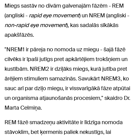
Miegs sastāv no divām galvenajām fāzēm - REM
(angliski -
rapid eye movement
) un NREM (angliski -
non-rapid eye movement
), kas sadalās sīkākās
apakšfāzēs.
"NREM1 ir pāreja no nomoda uz miegu - šajā fāzē
cilvēks ir īpaši jutīgs pret apkārtējiem trokšņiem un
kustībām. NREM2 ir dziļāks miegs, kurā jutība pret
ārējiem stimuliem samazinās. Savukārt NREM3, ko
sauc arī par dziļo miegu, ir vissvarīgākā fāze atpūtai
un organisma atjaunošanās procesiem," skaidro Dr.
Marta Celmiņa.
REM fāzē smadzeņu aktivitāte ir līdzīga nomoda
stāvoklim, bet ķermenis paliek nekustīgs, lai