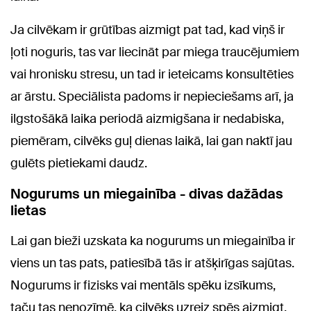
Ja cilvēkam ir grūtības aizmigt pat tad, kad viņš ir
ļoti noguris, tas var liecināt par miega traucējumiem
vai hronisku stresu, un tad ir ieteicams konsultēties
ar ārstu. Speciālista padoms ir nepieciešams arī, ja
ilgstošākā laika periodā aizmigšana ir nedabiska,
piemēram, cilvēks guļ dienas laikā, lai gan naktī jau
gulēts pietiekami daudz.
Nogurums un miegainība - divas dažādas
lietas
Lai gan bieži uzskata ka nogurums un miegainība ir
viens un tas pats, patiesībā tās ir atšķirīgas sajūtas.
Nogurums ir fizisks vai mentāls spēku izsīkums,
taču tas nenozīmē, ka cilvēks uzreiz spēs aizmigt.