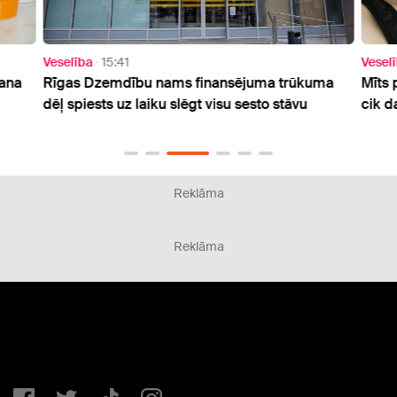
Veselība
15:41
Vesel
šana
Rīgas Dzemdību nams finansējuma trūkuma
Mīts 
dēļ spiests uz laiku slēgt visu sesto stāvu
cik d
Reklāma
Reklāma