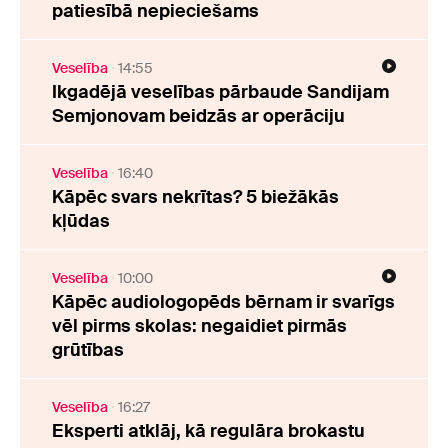
patiesībā nepieciešams
Veselība
14:55
Ikgadējā veselības pārbaude Sandijam
Semjonovam beidzās ar operāciju
Veselība
16:40
Kāpēc svars nekrītas? 5 biežākās
kļūdas
Veselība
10:00
Kāpēc audiologopēds bērnam ir svarīgs
vēl pirms skolas: negaidiet pirmās
grūtības
Veselība
16:27
Eksperti atklāj, kā regulāra brokastu