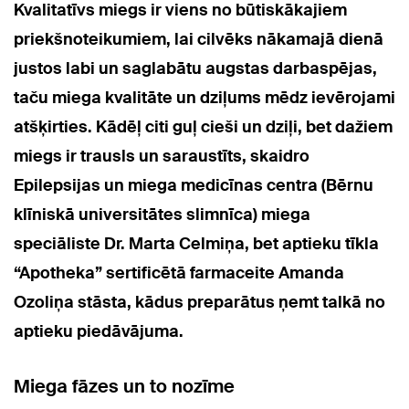
Kvalitatīvs miegs ir viens no būtiskākajiem
priekšnoteikumiem, lai cilvēks nākamajā dienā
justos labi un saglabātu augstas darbaspējas,
taču miega kvalitāte un dziļums mēdz ievērojami
atšķirties. Kādēļ citi guļ cieši un dziļi, bet dažiem
miegs ir trausls un saraustīts, skaidro
Epilepsijas un miega medicīnas centra (Bērnu
klīniskā universitātes slimnīca) miega
speciāliste Dr. Marta Celmiņa, bet aptieku tīkla
“Apotheka” sertificētā farmaceite Amanda
Ozoliņa stāsta, kādus preparātus ņemt talkā no
aptieku piedāvājuma.
Miega fāzes un to nozīme