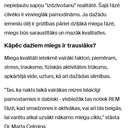
nepieļautu sapņu "izdzīvošanu" realitātē. Šajā fāzē
cilvēks ir visvieglāk pamodināms. Ja dažādu
iemeslu dēļ ir grūtības pāriet dziļākā miega fāzē,
miegs būs saraustītāks un mazāk kvalitatīvs.
Kāpēc dažiem miegs ir trauslāks?
Miega kvalitāti ietekmē vairāki faktori, piemēram,
stress, trauksme, fiziskās aktivitātes trūkums,
apkārtējā vide, uzturs, kā arī dažādas slimības.
"Tas, ka nakts laikā vairākas reizes īslaicīgi
pamostamies ir dabiski - visbiežāk tas notiek REM
fāzē, kad smadzenes ir aktīvākas, vai arī tās beigās,
lai varētu atkal uzsākt nākamo miega ciklu," stāsta
Dr. Marta Celmiņa.