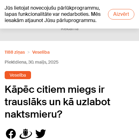
Jūs lietojat novecojušu pārlūkprogrammu,
+19
°C
lapas funkcionalitāte var nedarboties. Mēs
Aizvērt
iesakām atjaunot Jūsu pārluprogrammu.
Reklāma
1188 ziņas
Veselība
Piektdiena, 30. maijs, 2025
Veselība
Kāpēc citiem miegs ir
trauslāks un kā uzlabot
naktsmieru?