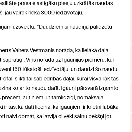
alitāte prasa elastīgāku pieeju uzkrātās naudas
ši jau vairāk nekā 3000 iedzīvotāju.
iņām uzsver, ka “Daudziem šī naudiņa palīdzētu
ksperts Valters Vestmanis norāda, ka lielākā daļa
aprātīgi. Viņš norāda uz Igaunijas piemēru, kur
veni 150 tūkstoši iedzīvotāju, un daudzi šo naudu
ofāli slikti tai sabiedrības daļai, kurai visvairāk tas
nezina ko ar to naudu darīt. Igauņi pārsvarā izņemto
s precēm, autiņiem un tamlīdzīgi, nomaksāja
ir tas, ka dati liecina, ka igauņiem ir krietni labāka
ti naivi domāt, ka latvijā cilvēki sāktu pēkšņi ļoti