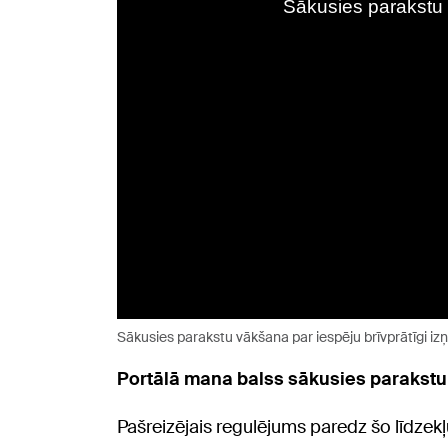
Sākusies parakstu vākšana par iespēju brīvprātīgi iz
Portālā mana balss sākusies parakstu v
Pašreizējais regulējums paredz šo līdzek