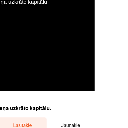
eņa uzkrāto kapitālu.
Lasītākie
Jaunākie