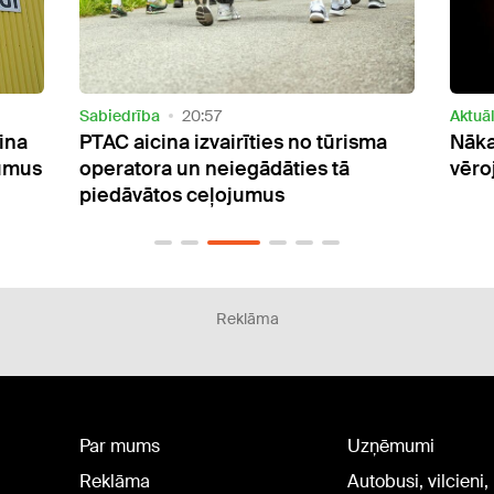
Sabiedrība
20:57
Aktuāl
cina
PTAC aicina izvairīties no tūrisma
Nāka
jumus
operatora un neiegādāties tā
vēro
piedāvātos ceļojumus
Reklāma
Par mums
Uzņēmumi
Reklāma
Autobusi, vilcieni,