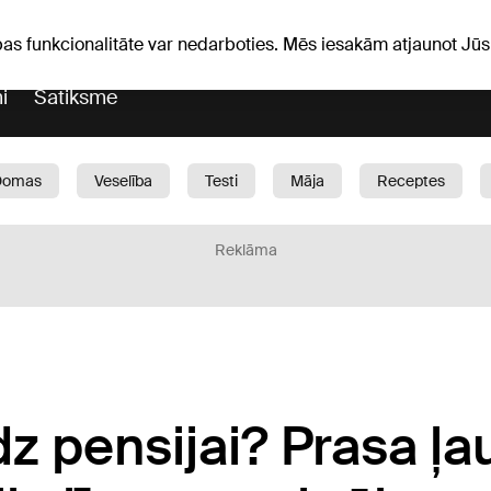
Laika ziņas
Horoskopi
avs
pas funkcionalitāte var nedarboties. Mēs iesakām atjaunot J
i
Satiksme
Domas
Veselība
Testi
Māja
Receptes
Bērni
Auto
1188 play
Sports
Bizness
Reklāma
dz pensijai? Prasa ļa