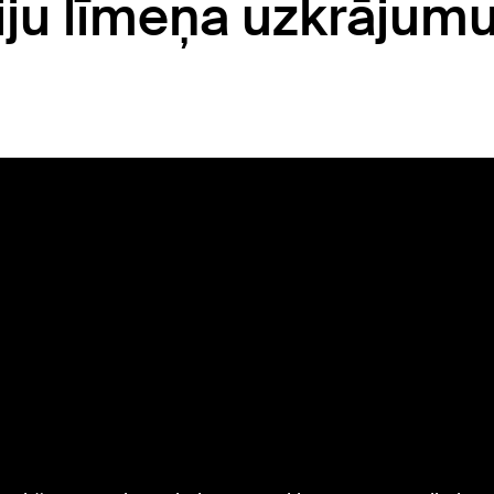
iju līmeņa uzkrājumu