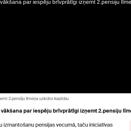
ņemt 2.pensiju līmeņa uzkrāto kapitālu
ākšana par iespēju brīvprātīgi izņemt 2.pensiju līm
ļu izmantošanu pensijas vecumā, taču iniciatīvas