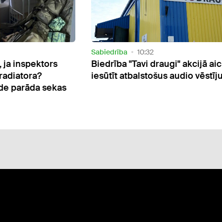
Sabiedrība
10:32
 ja inspektors
Biedrība "Tavi draugi" akcijā ai
radiatora?
iesūtīt atbalstošus audio vēstī
de parāda sekas