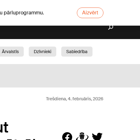
ūsu pārluprogrammu.
Aizvērt
Ārvalstīs
Dzīvnieki
Sabiedrība
Dārzs
Trešdiena, 4. februāris, 2026
ut