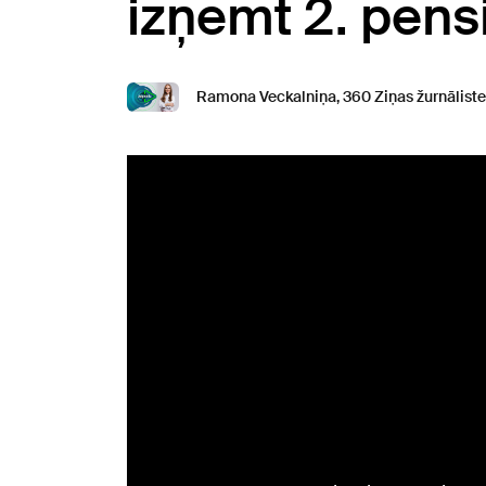
izņemt 2. pens
Ramona Veckalniņa, 360 Ziņas žurnāliste