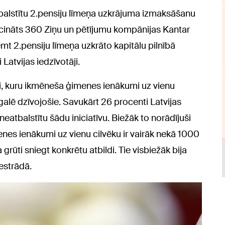
atbalstītu 2.pensiju līmeņa uzkrājuma izmaksāšanu
cināts 360 Ziņu un pētījumu kompānijas Kantar
emt 2.pensiju līmeņa uzkrāto kapitālu pilnībā
 Latvijas iedzīvotāji.
tāji, kuru ikmēneša ģimenes ienākumi uz vienu
tgalē dzīvojošie. Savukārt 26 procenti Latvijas
 neatbalstītu šādu iniciatīvu. Biežāk to norādījuši
menes ienākumi uz vienu cilvēku ir vairāk nekā 1000
 grūti sniegt konkrētu atbildi. Tie visbiežāk bija
nestrādā.