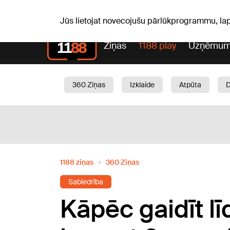
S, 08.08.2026.
+20
°C
Mudīte, Vladislava, Vladisl
Jūs lietojat novecojušu pārlūkprogrammu, la
Ziņas
1188 play
Uzņēmum
360 Ziņas
Izklaide
Atpūta
Aktuāli
Satiksme
Skaistumam
1188 ziņas
360 Ziņas
Sabiedrība
Kāpēc gaidīt lī