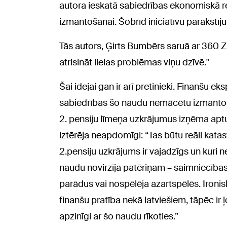
autora ieskatā sabiedrības ekonomiskā re
izmantošanai. Šobrīd iniciatīvu parakstīju
Tās autors, Ģirts Bumbērs saruā ar 360 Z
atrisināt lielas problēmas viņu dzīvē."
Šai idejai gan ir arī pretinieki. Finanšu e
sabiedrības šo naudu nemācētu izmantot s
2. pensiju līmeņa uzkrājumus izņēma aptu
iztērēja neapdomīgi: “Tas būtu reāli katastr
2.pensiju uzkrājums ir vajadzīgs un kuri 
naudu novirzīja patēriņam – saimniecība
parādus vai nospēlēja azartspēlēs. Ironiski 
finanšu pratība nekā latviešiem, tāpēc ir ļo
apzinīgi ar šo naudu rīkoties.”