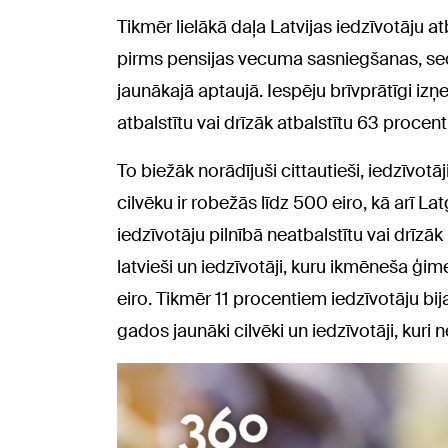
Tikmēr lielākā daļa Latvijas iedzīvotāju 
pirms pensijas vecuma sasniegšanas, se
jaunākajā aptaujā. Iespēju brīvprātīgi izņ
atbalstītu vai drīzāk atbalstītu 63 procenti
To biežāk norādījuši cittautieši, iedzīvo
cilvēku ir robežās līdz 500 eiro, kā arī La
iedzīvotāju pilnībā neatbalstītu vai drīzāk
latvieši un iedzīvotāji, kuru ikmēneša ģi
eiro. Tikmēr 11 procentiem iedzīvotāju bija
gados jaunāki cilvēki un iedzīvotāji, kuri 