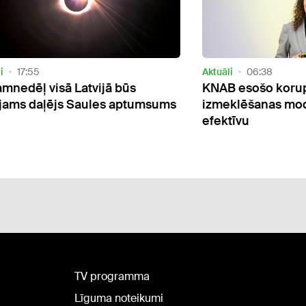
i
17:55
Aktuāli
06:38
mnedēļ visā Latvijā būs
KNAB esošo korup
jams daļējs Saules aptumsums
izmeklēšanas mod
efektīvu
TV programma
Līguma noteikumi