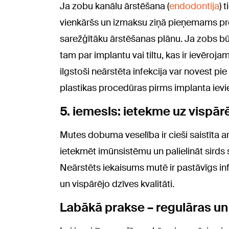
Ja zobu kanālu ārstēšana (
endodontija
) 
vienkāršs un izmaksu ziņā pieņemams pr
sarežģītāku ārstēšanas plānu. Ja zobs bū
tam par implantu vai tiltu, kas ir ievēroj
ilgstoši neārstēta infekcija var novest pi
plastikas procedūras pirms implanta ievi
5. iemesls: ietekme uz vispār
Mutes dobuma veselība ir cieši saistīta a
ietekmēt imūnsistēmu un palielināt sirds 
Neārstēts iekaisums mutē ir pastāvīgs inf
un vispārējo dzīves kvalitāti.
Labākā prakse – regulāras un 