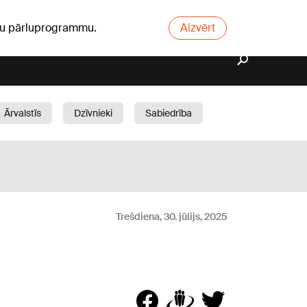
ūsu pārluprogrammu.
Aizvērt
Ārvalstīs
Dzīvnieki
Sabiedrība
Dārzs
Trešdiena, 30. jūlijs, 2025