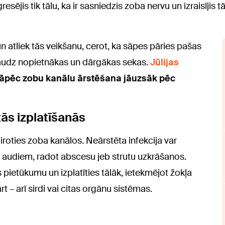
sējis tik tālu, ka ir sasniedzis zoba nervu un izraisījis 
n atliek tās veikšanu, cerot, ka sāpes pāries pašas
 daudz nopietnākas un dārgākas sekas.
Jūlijas
āpēc zobu kanālu ārstēšana jāuzsāk pēc
 tās izplatīšanās
airoties zoba kanālos. Neārstēta infekcija var
m audiem, radot abscesu jeb strutu uzkrāšanos.
s pietūkumu un izplatīties tālāk, ietekmējot žokļa
rt – arī sirdi vai citas orgānu sistēmas.