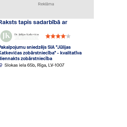
Reklāma
Raksts tapis sadarbībā ar
Pakalpojumu sniedzējs SIA "Jūlijas
Katkevičas zobārstniecība" - kvalitatīva
diennakts zobārstniecība
Slokas iela 65b, Rīga, LV-1007