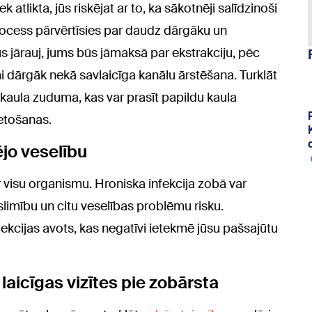
tiek atlikta, jūs riskējat ar to, ka sākotnēji salīdzinoši
ocess pārvērtīsies par daudz dārgāku un
s jārauj, jums būs jāmaksā par ekstrakciju, pēc
ami dārgāk nekā savlaicīga kanālu ārstēšana. Turklāt
e kaula zuduma, kas var prasīt papildu kaula
etošanas.
ējo veselību
r visu organismu. Hroniska infekcija zobā var
slimību un citu veselības problēmu risku.
ekcijas avots, kas negatīvi ietekmē jūsu pašsajūtu
laicīgas vizītes pie zobārsta