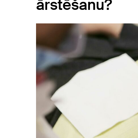
ārstēšanu?