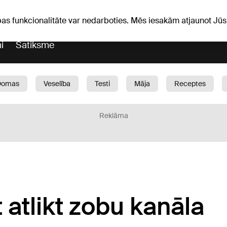
iņas
Horoskopi
pas funkcionalitāte var nedarboties. Mēs iesakām atjaunot J
i
Satiksme
Domas
Veselība
Testi
Māja
Receptes
Bērni
Auto
1188 play
Sports
Bizness
Reklāma
 atlikt zobu kanāla