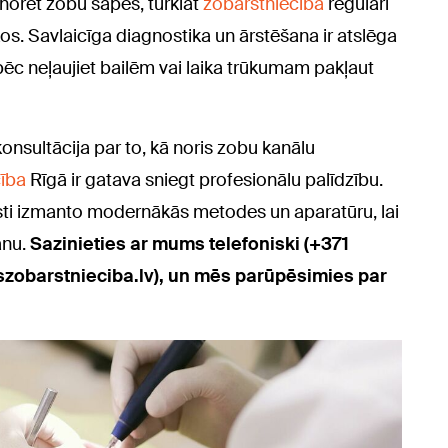
ignorēt zobu sāpes, turklāt
zobārstniecība
regulāri
os. Savlaicīga diagnostika un ārstēšana ir atslēga
pēc neļaujiet bailēm vai laika trūkumam pakļaut
onsultācija par to, kā noris zobu kanālu
cība
Rīgā ir gatava sniegt profesionālu palīdzību.
listi izmanto modernākās metodes un aparatūru, lai
anu.
Sazinieties ar mums telefoniski (+371
tszobarstnieciba.lv), un mēs parūpēsimies par