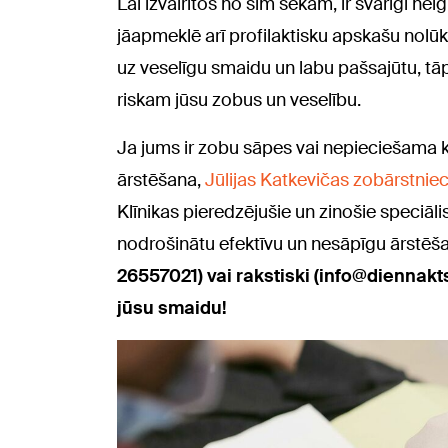
Lai izvairītos no šīm sekām, ir svarīgi ne
jāapmeklē arī profilaktisku apskašu nolūk
uz veselīgu smaidu un labu pašsajūtu, tā
riskam jūsu zobus un veselību.
Ja jums ir zobu sāpes vai nepieciešama k
ārstēšana,
Jūlijas Katkevičas zobārstnie
Klīnikas pieredzējušie un zinošie speciā
nodrošinātu efektīvu un nesāpīgu ārstēš
26557021) vai rakstiski (info@diennak
jūsu smaidu!