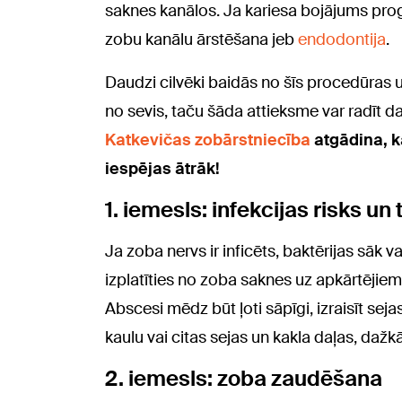
saknes kanālos. Ja kariesa bojājums progre
zobu kanālu ārstēšana jeb
endodontija
.
Daudzi cilvēki baidās no šīs procedūras u
no sevis, taču šāda attieksme var radīt
Katkevičas zobārstniecība
atgādina, k
iespējas ātrāk!
1. iemesls: infekcijas risks un
Ja zoba nervs ir inficēts, baktērijas sāk v
izplatīties no zoba saknes uz apkārtējie
Abscesi mēdz būt ļoti sāpīgi, izraisīt seja
kaulu vai citas sejas un kakla daļas, dažkā
2. iemesls: zoba zaudēšana