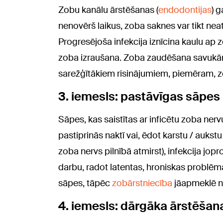
Zobu kanālu ārstēšanas (
endodontijas
) 
nenovērš laikus, zoba saknes var tikt neat
Progresējoša infekcija iznīcina kaulu ap 
zoba izraušana. Zoba zaudēšana savukā
sarežģītākiem risinājumiem, piemēram, zo
3. iemesls: pastāvīgas sāpes
Sāpes, kas saistītas ar inficētu zoba nervu,
pastiprinās naktī vai, ēdot karstu / aukstu ē
zoba nervs pilnībā atmirst), infekcija jop
darbu, radot latentas, hroniskas problēm
sāpes, tāpēc
zobārstniecība
jāapmeklē n
4. iemesls: dārgāka ārstēšan