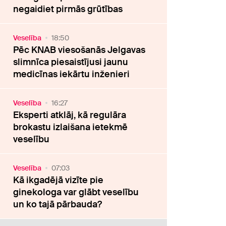
negaidiet pirmās grūtības
Veselība
18:50
Pēc KNAB viesošanās Jelgavas
slimnīca piesaistījusi jaunu
medicīnas iekārtu inženieri
Veselība
16:27
Eksperti atklāj, kā regulāra
brokastu izlaišana ietekmē
veselību
Veselība
07:03
Kā ikgadējā vizīte pie
ginekologa var glābt veselību
un ko tajā pārbauda?