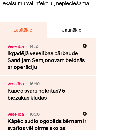
tā iekaisumu vai infekciju, nepieciešama
Lasītākie
Jaunākie
Veselība
14:55
Ikgadējā veselības pārbaude
Sandijam Semjonovam beidzās
ar operāciju
Veselība
16:40
Kāpēc svars nekrītas? 5
biežākās kļūdas
Veselība
10:00
Kāpēc audiologopēds bērnam ir
svarīgs vēl pirms skolas: