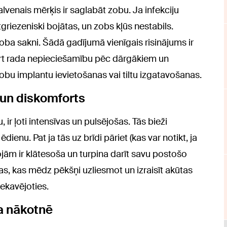
galvenais mērķis ir saglabāt zobu. Ja infekciju
griezeniski bojātas, un zobs kļūs nestabils.
zoba sakni. Šādā gadījumā vienīgais risinājums ir
rt rada nepieciešamību pēc dārgākiem un
bu implantu ievietošanas vai tiltu izgatavošanas.
 un diskomforts
 ir ļoti intensīvas un pulsējošas. Tās bieži
dienu. Pat ja tās uz brīdi pāriet (kas var notikt, ja
rojām ir klātesoša un turpina darīt savu postošo
as, kas mēdz pēkšņi uzliesmot un izraisīt akūtas
ekavējoties.
a nākotnē