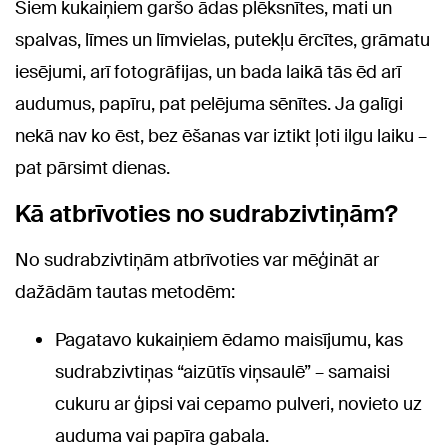
Šiem kukaiņiem garšo ādas plēksnītes, mati un
spalvas, līmes un līmvielas, putekļu ērcītes, grāmatu
iesējumi, arī fotogrāfijas, un bada laikā tās ēd arī
audumus, papīru, pat pelējuma sēnītes. Ja galīgi
nekā nav ko ēst, bez ēšanas var iztikt ļoti ilgu laiku –
pat pārsimt dienas.
Kā atbrīvoties no sudrabzivtiņām?
No sudrabzivtiņām atbrīvoties var mēģināt ar
dažādām tautas metodēm:
Pagatavo kukaiņiem ēdamo maisījumu, kas
sudrabzivtiņas “aizūtīs viņsaulē” – samaisi
cukuru ar ģipsi vai cepamo pulveri, novieto uz
auduma vai papīra gabala.