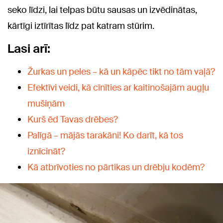
seko līdzi, lai telpas būtu sausas un izvēdinātas,
kārtīgi iztīrītas līdz pat katram stūrim.
Lasi arī:
Žurkas un peles – kā un kāpēc tikt no tām vaļā?
Efektīvi veidi, kā cīnīties ar kaitinošajām augļu
mušiņām
Kurš ēd Tavas drēbes?
Palīgā – mājās tarakāni! Ko darīt, kā tos
iznīcināt?
Kā atbrīvoties no pārtikas un drēbju kodēm?