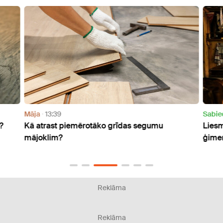
Māja
13:39
Sabie
?
Kā atrast piemērotāko grīdas segumu
Liesm
mājoklim?
ģimen
Reklāma
Reklāma