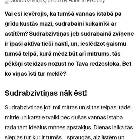
Sudrabzivtiņas, photo by Hans in Pixabay
Vai esi ievērojis, ka tumšā vannas istabā pa
grīdu kustās mazi, sudrabaini kukainīši ar
astītēm? Sudrabzivtiņas jeb sudrabainā zvīņene
ir īpaši aktīva tieši naktī, un, ieslēdzot gaismu
tumšā telpā, kurā mēdz būt arī mitrums, tās
pēkšņi steidzas nozust no Tava redzesloka. Bet
ko viņas īsti tur meklē?
Sudrabzivtiņas nāk ēst!
Sudrabzivtiņas ļoti mīl mitras un siltas telpas, tādēļ
mitrie un karstie tvaiki pēc dušas vannas istabā
rada tām ideālus mītnes apstākļus. Dienas laikā tās
slēpjas tur, kur ir tumšs – spraugās, aiz līstēm un