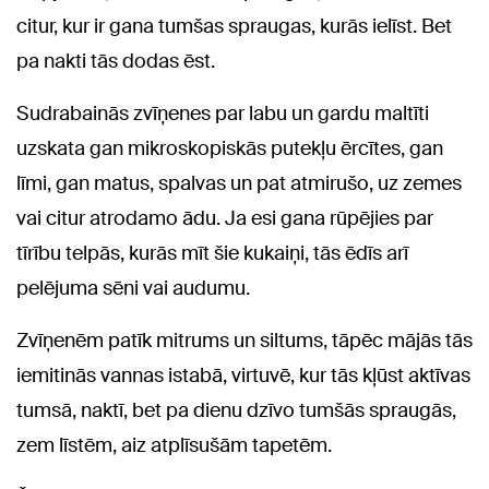
citur, kur ir gana tumšas spraugas, kurās ielīst. Bet
pa nakti tās dodas ēst.
Sudrabainās zvīņenes par labu un gardu maltīti
uzskata gan mikroskopiskās putekļu ērcītes, gan
līmi, gan matus, spalvas un pat atmirušo, uz zemes
vai citur atrodamo ādu. Ja esi gana rūpējies par
tīrību telpās, kurās mīt šie kukaiņi, tās ēdīs arī
pelējuma sēni vai audumu.
Zvīņenēm patīk mitrums un siltums, tāpēc mājās tās
iemitinās vannas istabā, virtuvē, kur tās kļūst aktīvas
tumsā, naktī, bet pa dienu dzīvo tumšās spraugās,
zem līstēm, aiz atplīsušām tapetēm.