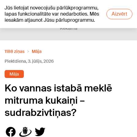
Jūs lietojat novecojušu pārlūkprogrammu,
+16
°C
lapas funkcionalitāte var nedarboties. Mēs
Aizvērt
iesakām atjaunot Jūsu pārluprogrammu.
Reklāma
1188 ziņas
Māja
Piektdiena, 3. jūlijs, 2026
Māja
Ko vannas istabā meklē
mitruma kukaiņi –
sudrabzivtiņas?