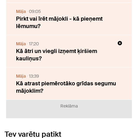
Māja
09:05
Pirkt vai īrēt mājokli - kā pieņemt
lēmumu?
Māja
17:20
Kā ātri un viegli izņemt ķiršiem
kauliņus?
Māja
13:39
Kā atrast piemērotāko grīdas segumu
mājoklim?
Reklāma
Tev varētu patikt