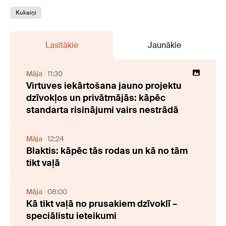
Kukaiņi
Lasītākie
Jaunākie
Māja
11:30
Virtuves iekārtošana jauno projektu
dzīvokļos un privātmājās: kāpēc
standarta risinājumi vairs nestrādā
Māja
12:24
Blaktis: kāpēc tās rodas un kā no tām
tikt vaļā
Māja
08:00
Kā tikt vaļā no prusakiem dzīvoklī –
speciālistu ieteikumi