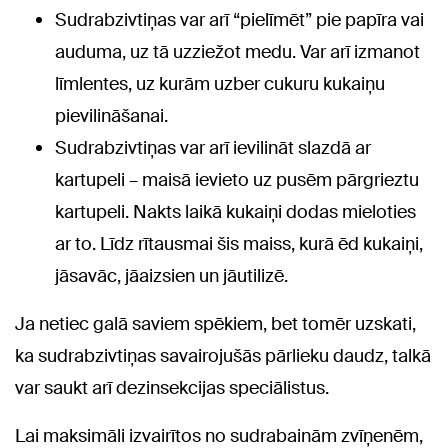
Sudrabzivtiņas var arī “pielīmēt” pie papīra vai
auduma, uz tā uzziežot medu. Var arī izmanot
līmlentes, uz kurām uzber cukuru kukaiņu
pievilināšanai.
Sudrabzivtiņas var arī ievilināt slazdā ar
kartupeli – maisā ievieto uz pusēm pārgrieztu
kartupeli. Nakts laikā kukaiņi dodas mieloties
ar to. Līdz rītausmai šis maiss, kurā ēd kukaiņi,
jāsavāc, jāaizsien un jāutilizē.
Ja netiec galā saviem spēkiem, bet tomēr uzskati,
ka sudrabzivtiņas savairojušās pārlieku daudz, talkā
var saukt arī dezinsekcijas speciālistus.
Lai maksimāli izvairītos no sudrabainām zvīņenēm,