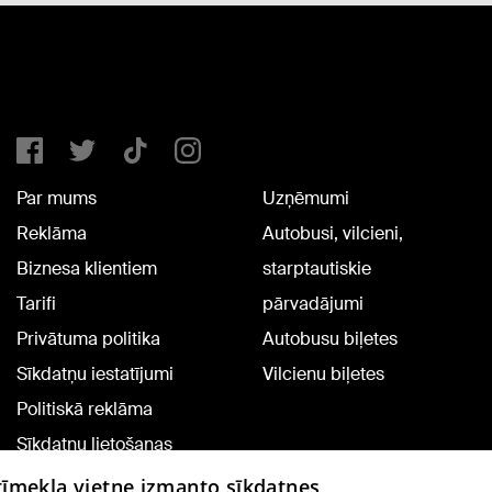
Par mums
Uzņēmumi
Reklāma
Autobusi, vilcieni,
Biznesa klientiem
starptautiskie
Tarifi
pārvadājumi
Privātuma politika
Autobusu biļetes
Sīkdatņu iestatījumi
Vilcienu biļetes
Politiskā reklāma
Sīkdatņu lietošanas
noteikumi
 tīmekļa vietne izmanto sīkdatnes