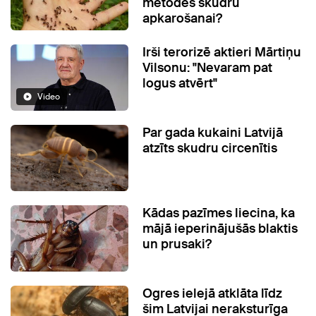
metodes skudru
apkarošanai?
Irši terorizē aktieri Mārtiņu
Vilsonu: "Nevaram pat
logus atvērt"
Video
Par gada kukaini Latvijā
atzīts skudru circenītis
Kādas pazīmes liecina, ka
mājā ieperinājušās blaktis
un prusaki?
Ogres ielejā atklāta līdz
šim Latvijai neraksturīga