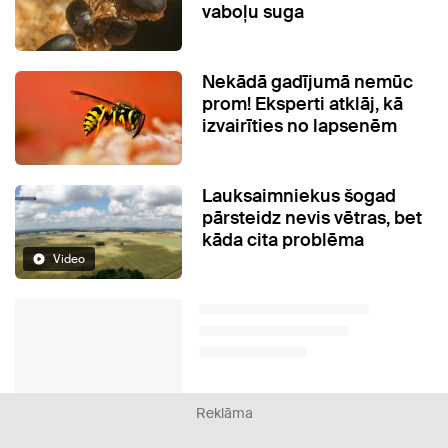
vaboļu suga
Nekādā gadījumā nemūc
prom! Eksperti atklāj, kā
izvairīties no lapsenēm
Lauksaimniekus šogad
pārsteidz nevis vētras, bet
kāda cita problēma
Video
Reklāma