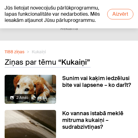
Jūs lietojat novecojušu pārlūkprogrammu,
+25
°C
lapas funkcionalitāte var nedarboties. Mēs
Aizvērt
iesakām atjaunot Jūsu pārluprogrammu.
Reklāma
1188 ziņas
Kukaiņi
Ziņas par tēmu
“Kukaiņi”
Sunim vai kaķim iedzēlusi
bite vai lapsene – ko darīt?
2 Attēli
Ko vannas istabā meklē
mitruma kukaiņi –
sudrabzivtiņas?