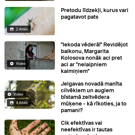
Pretodu līdzekļi, kurus vari
pagatavot pats
2 Attēli
"Iekoda vēderā!" Revidējot
balkonu, Margarita
Kolosova nonāk aci pret
aci ar "nelaipniem
Video
kaimiņiem"
Jelgavas novadā manīta
cilvēkiem un augiem
Video
bīstamā zeltvēdera
mūķene - kā rīkoties, ja to
4 Attēli
pamani?
Cik efektīvas vai
neefektīvas ir tautas