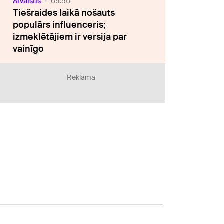
Ārvalstīs
09:50
Tiešraides laikā nošauts
populārs influenceris;
izmeklētājiem ir versija par
vainīgo
Reklāma