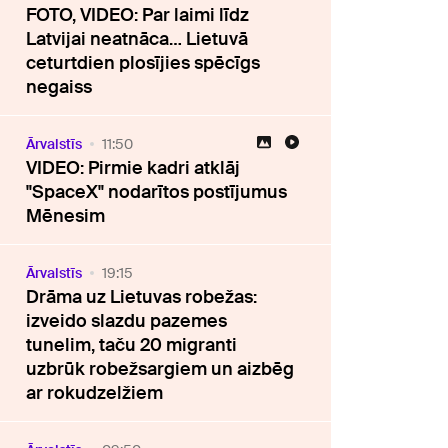
FOTO, VIDEO: Par laimi līdz
Latvijai neatnāca… Lietuvā
ceturtdien plosījies spēcīgs
negaiss
Ārvalstīs
11:50
VIDEO: Pirmie kadri atklāj
"SpaceX" nodarītos postījumus
Mēnesim
Ārvalstīs
19:15
Drāma uz Lietuvas robežas:
izveido slazdu pazemes
tunelim, taču 20 migranti
uzbrūk robežsargiem un aizbēg
ar rokudzelžiem