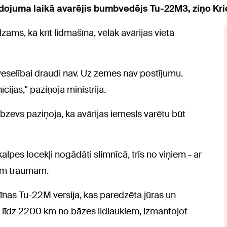
dojuma laikā avarējis bumbvedējs Tu-22M3, ziņo Krie
dzams, kā krīt lidmašīna, vēlāk avārijas vietā
 veselībai draudi nav. Uz zemes nav postījumu.
ijas," paziņoja ministrija.
zevs paziņoja, ka avārijas iemesls varētu būt
lpes locekļi nogādāti slimnīcā, trīs no viņiem - ar
gām traumām.
as Tu-22M versija, kas paredzēta jūras un
līdz 2200 km no bāzes lidlaukiem, izmantojot