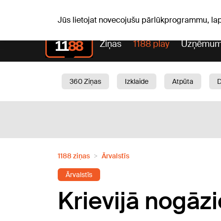
Pk, 07.08.2026.
+16
°C
Mudīte, Vladislava, Vladisl
Jūs lietojat novecojušu pārlūkprogrammu, la
Ziņas
1188 play
Uzņēmum
360 Ziņas
Izklaide
Atpūta
Aktuāli
Satiksme
Skaistumam
1188 ziņas
Ārvalstīs
Ārvalstīs
Krievijā nogā