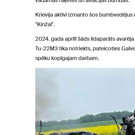
vadāmas raķetes un aviācijas bumbas.
Krievija aktīvi izmanto šos bumbvedējus
"Kinžal".
2024. gada aprīlī šāds lidaparāts avarēja
Tu-22M3 tika notriekts, pateicoties Galv
spēku kopīgajam darbam.