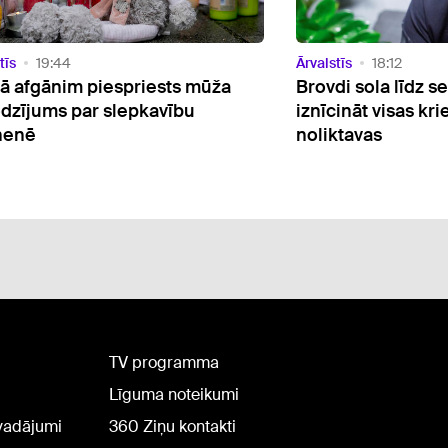
Video
tīs
18:12
Ārvalstīs
16:33
di sola līdz septembra vidum
Par mata tiesu no 
cināt visas krievu "Wildberries"
ar sprāgstvielu ap
ktavas
ukraiņu gaisa kuģi
TV programma
Līguma noteikumi
rvadājumi
360 Ziņu kontakti