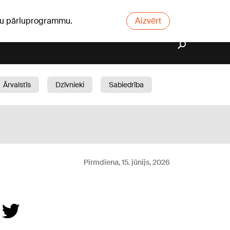
ūsu pārluprogrammu.
Aizvērt
Ārvalstīs
Dzīvnieki
Sabiedrība
Dārzs
Pirmdiena, 15. jūnijs, 2026