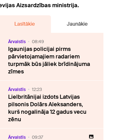
vijas Aizsardzības ministrija.
Lasītākie
Jaunākie
Ārvalstīs
08:49
Igaunijas policijai pirms
pārvietojamajiem radariem
turpmāk būs jāliek brīdinājuma
zīmes
Ārvalstīs
12:23
Lielbritānijai izdots Latvijas
pilsonis Dolārs Aleksanders,
kurš nogalināja 12 gadus vecu
zēnu
Ārvalstīs
09:37