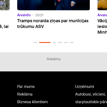
Ārvalstīs
19:44
Ārvals
ijas
Vācijā afgānim piespriests mūža
Brov
ieslodzījums par slepkavību
iznī
Minhenē
noli
Reklāma
Par mums
Uzņēmumi
Reklāma
Autobusi, vilcieni,
Biznesa klientiem
starptautiskie pā