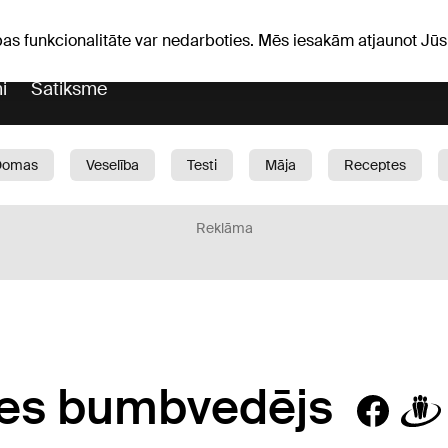
Laika ziņas
Horoskopi
avs
pas funkcionalitāte var nedarboties. Mēs iesakām atjaunot J
i
Satiksme
Domas
Veselība
Testi
Māja
Receptes
Bērni
Auto
1188 play
Sports
Bizness
Reklāma
zies bumbvedējs