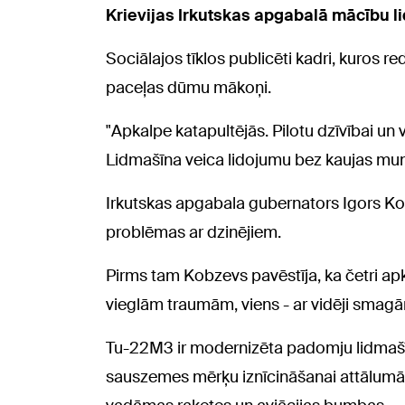
Krievijas Irkutskas apgabalā mācību li
Sociālajos tīklos publicēti kadri, kuros re
paceļas dūmu mākoņi.
"Apkalpe katapultējās. Pilotu dzīvībai un
Lidmašīna veica lidojumu bez kaujas munīc
Irkutskas apgabala gubernators Igors Kob
problēmas ar dzinējiem.
Pirms tam Kobzevs pavēstīja, ka četri apka
vieglām traumām, viens - ar vidēji sma
Tu-22M3 ir modernizēta padomju lidmašīn
sauszemes mērķu iznīcināšanai attālumā 