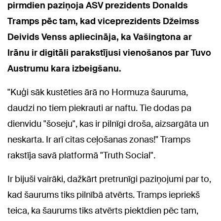
pirmdien paziņoja ASV prezidents Donalds
Tramps pēc tam, kad viceprezidents Džeimss
Deivids Venss apliecināja, ka Vašingtona ar
Irānu ir digitāli parakstījusi vienošanos par Tuvo
Austrumu kara izbeigšanu.
"Kuģi sāk kustēties ārā no Hormuza šauruma,
daudzi no tiem piekrauti ar naftu. Tie dodas pa
dienvidu "šoseju", kas ir pilnīgi droša, aizsargāta un
neskarta. Ir arī citas ceļošanas zonas!" Tramps
rakstīja savā platformā "Truth Social".
Ir bijuši vairāki, dažkārt pretrunīgi paziņojumi par to,
kad šaurums tiks pilnībā atvērts. Tramps iepriekš
teica, ka šaurums tiks atvērts piektdien pēc tam,