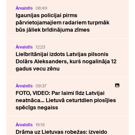
Ārvalstīs
08:49
Igaunijas policijai pirms
pārvietojamajiem radariem turpmāk
būs jāliek brīdinājuma zīmes
Ārvalstīs
12:23
Lielbritānijai izdots Latvijas pilsonis
Dolārs Aleksanders, kurš nogalināja 12
gadus vecu zēnu
Ārvalstīs
09:37
FOTO, VIDEO: Par laimi līdz Latvijai
neatnāca… Lietuvā ceturtdien plosījies
spēcīgs negaiss
Ārvalstīs
19:15
Drāma uz Lietuvas robežas: izveido