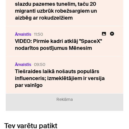
slazdu pazemes tunelim, taču 20
migranti uzbrūk robežsargiem un
aizbēg ar rokudzelžiem
Ārvalstīs
11:50
VIDEO: Pirmie kadri atklāj "SpaceX"
nodarītos postījumus Mēnesim
Ārvalstīs
09:50
Tiešraides laikā nošauts populārs
influenceris; izmeklētājiem ir versija
par vainīgo
Reklāma
Tev varētu patikt