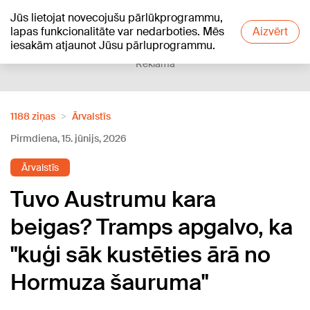
Jūs lietojat novecojušu pārlūkprogrammu,
+20
°C
lapas funkcionalitāte var nedarboties. Mēs
Aizvērt
iesakām atjaunot Jūsu pārluprogrammu.
Reklāma
1188 ziņas
Ārvalstīs
Pirmdiena, 15. jūnijs, 2026
Ārvalstīs
Tuvo Austrumu kara
beigas? Tramps apgalvo, ka
"kuģi sāk kustēties ārā no
Hormuza šauruma"