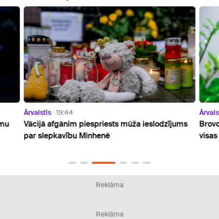
Ārvalstīs
19:44
Ārvals
umu
Vācijā afgānim piespriests mūža ieslodzījums
Brovd
par slepkavību Minhenē
visas
Reklāma
Reklāma