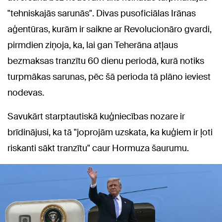
"tehniskajās sarunās". Divas pusoficiālas Irānas
aģentūras, kurām ir saikne ar Revolucionāro gvardi,
pirmdien ziņoja, ka, lai gan Teherāna atļaus
bezmaksas tranzītu 60 dienu periodā, kurā notiks
turpmākas sarunas, pēc šā perioda tā plāno ieviest
nodevas.
Savukārt starptautiskā kuģniecības nozare ir
brīdinājusi, ka tā "joprojām uzskata, ka kuģiem ir ļoti
riskanti sākt tranzītu" caur Hormuza šaurumu.