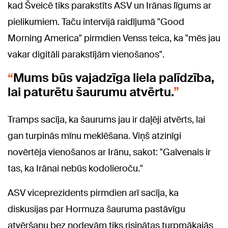
kad Šveicē tiks parakstīts ASV un Irānas līgums ar
pielikumiem. Taču intervijā raidījumā "Good
Morning America" pirmdien Venss teica, ka "mēs jau
vakar digitāli parakstījām vienošanos".
Mums būs vajadzīga liela palīdzība,
lai paturētu šaurumu atvērtu.
Tramps sacīja, ka šaurums jau ir daļēji atvērts, lai
gan turpinās mīnu meklēšana. Viņš atzinīgi
novērtēja vienošanos ar Irānu, sakot: "Galvenais ir
tas, ka Irānai nebūs kodolieroču."
ASV viceprezidents pirmdien arī sacīja, ka
diskusijas par Hormuza šauruma pastāvīgu
atvēršanu bez nodevām tiks risinātas turpmākajās