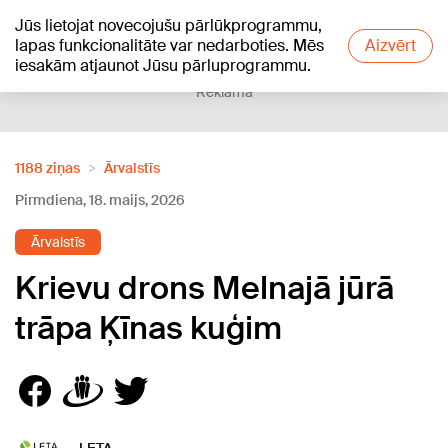
Jūs lietojat novecojušu pārlūkprogrammu,
+19
°C
lapas funkcionalitāte var nedarboties. Mēs
Aizvērt
iesakām atjaunot Jūsu pārluprogrammu.
Reklāma
1188 ziņas
Ārvalstīs
Pirmdiena, 18. maijs, 2026
Ārvalstīs
Krievu drons Melnajā jūrā
trāpa Ķīnas kuģim