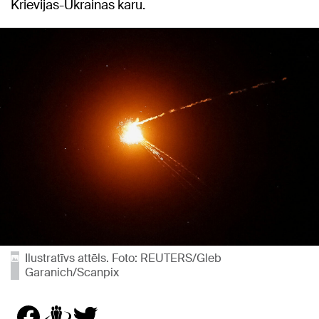
Krievijas-Ukrainas karu.
Ilustratīvs attēls. Foto: REUTERS/Gleb
Garanich/Scanpix