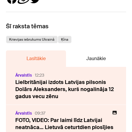
Šī raksta tēmas
Krievijas iebrukums Ukrainā
Ķīna
Lasītākie
Jaunākie
Ārvalstīs
12:23
Lielbritānijai izdots Latvijas pilsonis
Dolārs Aleksanders, kurš nogalināja 12
gadus vecu zēnu
Ārvalstīs
09:37
FOTO, VIDEO: Par laimi līdz Latvijai
neatnāca… Lietuvā ceturtdien plosījies