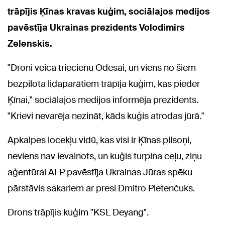
trāpījis Ķīnas kravas kuģim, sociālajos medijos
pavēstīja Ukrainas prezidents Volodimirs
Zelenskis.
"Droni veica triecienu Odesai, un viens no šiem
bezpilota lidaparātiem trāpīja kuģim, kas pieder
Ķīnai," sociālajos medijos informēja prezidents.
"Krievi nevarēja nezināt, kāds kuģis atrodas jūrā."
Apkalpes locekļu vidū, kas visi ir Ķīnas pilsoņi,
neviens nav ievainots, un kuģis turpina ceļu, ziņu
aģentūrai AFP pavēstīja Ukrainas Jūras spēku
pārstāvis sakariem ar presi Dmitro Pletenčuks.
Drons trāpījis kuģim "KSL Deyang".