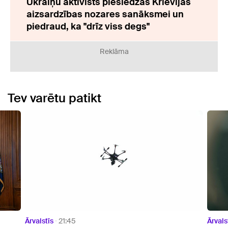
Ukraiņu aktīvists pieslēdzas Krievijas
aizsardzības nozares sanāksmei un
piedraud, ka "drīz viss degs"
Reklāma
Tev varētu patikt
Ārvalstīs
20:23
Ārvals