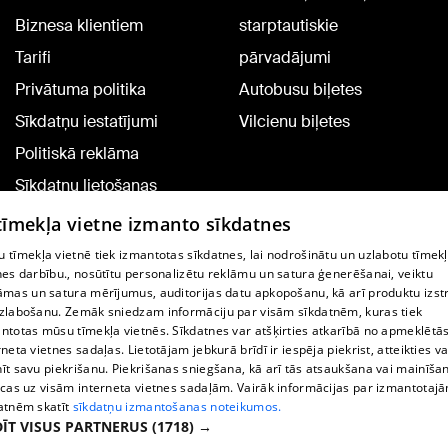
Biznesa klientiem
starptautiskie
Tarifi
pārvadājumi
Privātuma politika
Autobusu biļetes
Sīkdatņu iestatījumi
Vilcienu biļetes
Politiskā reklāma
Sīkdatņu lietošanas
noteikumi
 tīmekļa vietne izmanto sīkdatnes
Komentāru pievienošana
 tīmekļa vietnē tiek izmantotas sīkdatnes, lai nodrošinātu un uzlabotu tīmek
nes darbību., nosūtītu personalizētu reklāmu un satura ģenerēšanai, veiktu
āmas un satura mērījumus, auditorijas datu apkopošanu, kā arī produktu izst
TV programma
zlabošanu. Zemāk sniedzam informāciju par visām sīkdatnēm, kuras tiek
Līguma noteikumi
ntotas mūsu tīmekļa vietnēs. Sīkdatnes var atšķirties atkarībā no apmeklētā
rneta vietnes sadaļas. Lietotājam jebkurā brīdī ir iespēja piekrist, atteikties va
360 Ziņu kontakti
īt savu piekrišanu. Piekrišanas sniegšana, kā arī tās atsaukšana vai mainīša
ecas uz visām interneta vietnes sadaļām. Vairāk informācijas par izmantotaj
Helio Media
atnēm skatīt
sīkdatņu izmantošanas noteikumos.
ĪT VISUS PARTNERUS
(1718) →
Portāla palīdzības dienests: e-pasts -
info@1188.lv