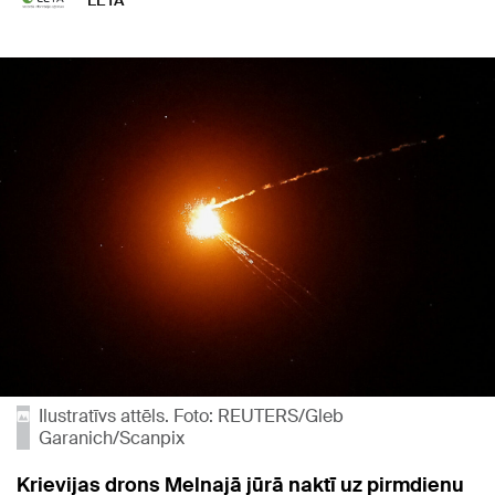
LETA
Ilustratīvs attēls. Foto: REUTERS/Gleb
Garanich/Scanpix
Krievijas drons Melnajā jūrā naktī uz pirmdienu