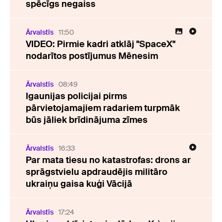
spēcīgs negaiss
Ārvalstīs
11:50
VIDEO: Pirmie kadri atklāj "SpaceX"
nodarītos postījumus Mēnesim
Ārvalstīs
08:49
Igaunijas policijai pirms
pārvietojamajiem radariem turpmāk
būs jāliek brīdinājuma zīmes
Ārvalstīs
16:33
Par mata tiesu no katastrofas: drons ar
sprāgstvielu apdraudējis militāro
ukraiņu gaisa kuģi Vācijā
Ārvalstīs
17:24