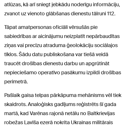
atlūzas, kā arī sniegt jebkādu noderīgu informāciju,
zvanot uz vienoto glābšanas dienestu tālruni 112.
Tāpat amatpersonas oficiāli vērsušās pie
sabiedrības ar aicinājumu neizplatīt nepārbaudītas
ziņas vai precīzu atraduma ģeolokāciju sociālajos
tīklos. Šādu datu publiskošana var tiešā veidā
traucēt drošības dienestu darbu un apgrūtināt
nepieciešamo operatīvo pasākumu izpildi drošības
perimetrā.
Pašlaik gaisa telpas pārkāpuma mehānisms vēl tiek
skaidrots. Analoģisks gadījums reģistrēts šī gada
martā, kad Varēnas rajonā netālu no Baltkrievijas
robežas Lavīša ezerā nokrita Ukrainas militārais