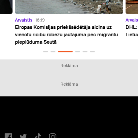
Ārvalstīs
16:19
Ārvals
Eiropas Komisijas priekšsēdētāja aicina uz
DHL: 
vienotu rīcību robežu jautājumā pēc migrantu
Lietu
pieplūduma Seutā
Reklāma
Reklāma