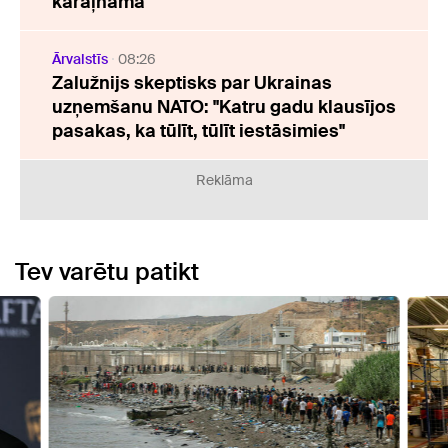
karaļnama
Ārvalstīs
08:26
Zalužnijs skeptisks par Ukrainas
uzņemšanu NATO: "Katru gadu klausījos
pasakas, ka tūlīt, tūlīt iestāsimies"
Reklāma
Tev varētu patikt