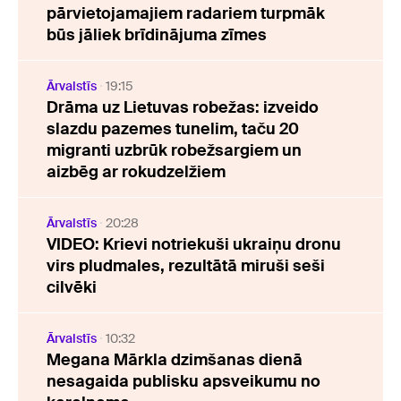
pārvietojamajiem radariem turpmāk
būs jāliek brīdinājuma zīmes
Ārvalstīs
19:15
Drāma uz Lietuvas robežas: izveido
slazdu pazemes tunelim, taču 20
migranti uzbrūk robežsargiem un
aizbēg ar rokudzelžiem
Ārvalstīs
20:28
VIDEO: Krievi notriekuši ukraiņu dronu
virs pludmales, rezultātā miruši seši
cilvēki
Ārvalstīs
10:32
Megana Mārkla dzimšanas dienā
nesagaida publisku apsveikumu no