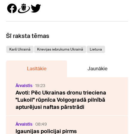
Šī raksta tēmas
Karš Ukrainā
Krievijas iebrukums Ukrainā
Lietuva
Lasītākie
Jaunākie
Ārvalstīs
19:23
Avoti: Pēc Ukrainas dronu trieciena
"Lukoil" rūpnīca Volgogradā pilnībā
apturējusi naftas pārstrādi
Ārvalstīs
08:49
Igaunijas policijai pirms