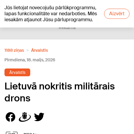
Jūs lietojat novecojušu pārlūkprogrammu,
+19
°C
lapas funkcionalitāte var nedarboties. Mēs
Aizvērt
iesakām atjaunot Jūsu pārluprogrammu.
Reklāma
1188 ziņas
Ārvalstīs
Pirmdiena, 18. maijs, 2026
Ārvalstīs
Lietuvā nokritis militārais
drons