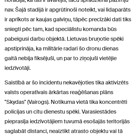
norādīja, ka tas ir avarējis, taču sprādziena pazīmju
nav. Šajā stadijā ir apgrūtinoši noteikt, vai lidaparāts
ir aprīkots ar kaujas galviņu, tāpēc precīzāki dati tiks
sniegti pēc tam, kad speciālistu komanda būs
pabeigusi darbu objektā. Lietuvas bruņotie spēki
apstiprināja, ka militārie radari šo dronu dienas
gaitā nebija fiksējuši, un par to ziņojuši vietējie
iedzīvotāji.
Saistībā ar šo incidentu nekavējoties tika aktivizēts
valsts operatīvais ārkārtas reaģēšanas plāns
"Skydas" (Vairogs). Notikuma vietā tika koncentrēti
policijas un citu dienestu spēki. Varasiestādes
pieprasīja iedzīvotājiem tuvumā esošajās teritorijās
saglabāt distanci, neaiztikt atrasto objektu vai tā