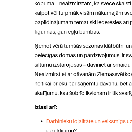
kopumā – neaizmirstam, ka svece skaisti i
kalpot vēl turpmāk visām nākamajām s
papildinājumam tematiski iederēsies arī
figūriņas, gan egļu bumbas.
Ņemot vērā tumšās sezonas klātbūtni un 
pelēcīgas domas un pārdzīvojumus, ir svar
siltumu izstarojošas – dāviniet ar smaidu 
Neaizmirstiet ar dāvanām Ziemassvētkos i
ne tikai prieku par saņemtu dāvanu, bet ar
skatījumu, kas šobrīd ikvienam ir tik svarīg
Izlasi arī:
Darbinieku lojalitāte un veiksmīgs 
ieguldījumu?