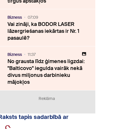
tirgus apstākļos
Bizness
07:09
Vai zināji, ka BODOR LASER
lāzergriešanas iekārtas ir Nr. 1
pasaulē?
Bizness
11:37
No grausta līdz ģimenes ligzdai:
"Balticovo" iegulda vairāk nekā
divus miljonus darbinieku
mājokļos
Reklāma
Raksts tapis sadarbībā ar