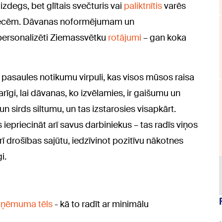
zdegs, bet glītais svečturis vai
paliktnītis
varēs
vecēm. Dāvanas noformējumam un
 personalizēti Ziemassvētku
rotājumi
– gan koka
pasaules notikumu virpuli, kas visos mūsos raisa
īgi, lai dāvanas, ko izvēlamies, ir gaišumu un
un sirds siltumu, un tas izstarosies visapkārt.
epriecināt arī savus darbiniekus – tas radīs viņos
ī drošības sajūtu, iedzīvinot pozitīvu nākotnes
i.
uzņēmuma tēls
- kā to radīt ar minimālu