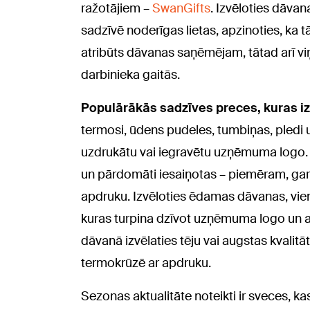
ražotājiem –
SwanGifts
. Izvēloties dāva
sadzīvē noderīgas lietas, apzinoties, ka 
atribūts dāvanas saņēmējam, tātad arī viņ
darbinieka gaitās.
Populārākās sadzīves preces, kuras i
termosi, ūdens pudeles, tumbiņas, pledi 
uzdrukātu vai iegravētu uzņēmuma logo. C
un pārdomāti iesaiņotas – piemēram, gard
apdruku. Izvēloties ēdamas dāvanas, vien
kuras turpina dzīvot uzņēmuma logo un 
dāvanā izvēlaties tēju vai augstas kvalitā
termokrūzē ar apdruku.
Sezonas aktualitāte noteikti ir sveces, k