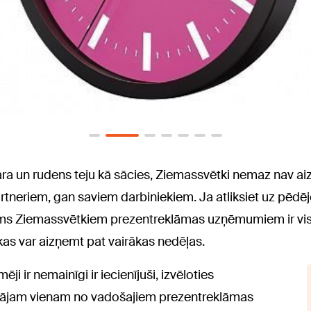
vasara un rudens teju kā sācies, Ziemassvētki nemaz nav aiz
neriem, gan saviem darbiniekiem. Ja atliksiet uz pēdējo 
pirms Ziemassvētkiem prezentreklāmas uzņēmumiem ir visn
as var aizņemt pat vairākas nedēļas.
i ir nemainīgi ir iecienījuši, izvēloties
jam vienam no vadošajiem prezentreklāmas