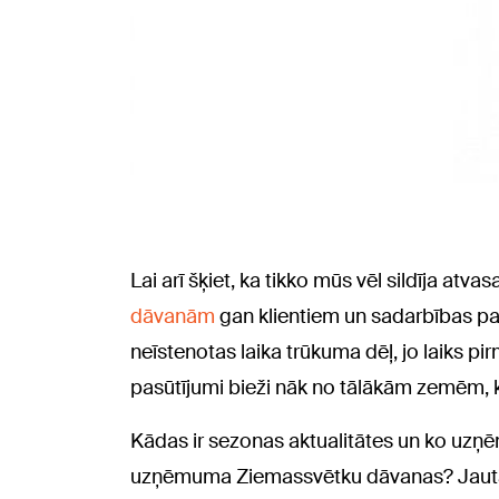
Lai arī šķiet, ka tikko mūs vēl sildīja at
dāvanām
gan klientiem un sadarbības part
neīstenotas laika trūkuma dēļ, jo laiks 
pasūtījumi bieži nāk no tālākām zemēm, k
Kādas ir sezonas aktualitātes un ko uzņēmēj
uzņēmuma Ziemassvētku dāvanas? Jautā