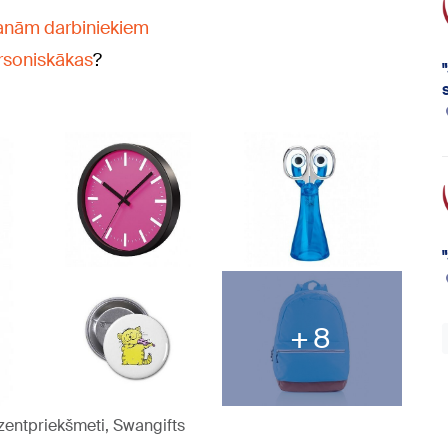
vanām darbiniekiem
rsoniskākas
?
8
ntpriekšmeti, Swangifts