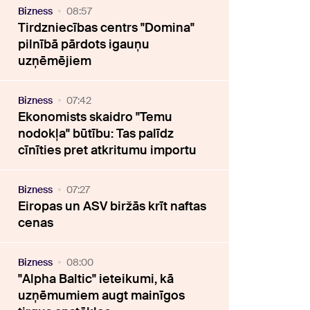
Bizness
08:57
Tirdzniecības centrs "Domina"
pilnībā pārdots igauņu
uzņēmējiem
Bizness
07:42
Ekonomists skaidro "Temu
nodokļa" būtību: Tas palīdz
cīnīties pret atkritumu importu
Bizness
07:27
Eiropas un ASV biržās krīt naftas
cenas
Bizness
08:00
"Alpha Baltic" ieteikumi, kā
uzņēmumiem augt mainīgos