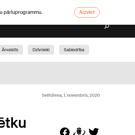
ūsu pārluprogrammu.
Aizvērt
Ārvalstīs
Dzīvnieki
Sabiedrība
Dārzs
Svētdiena, 1. novembris, 2020
ētku