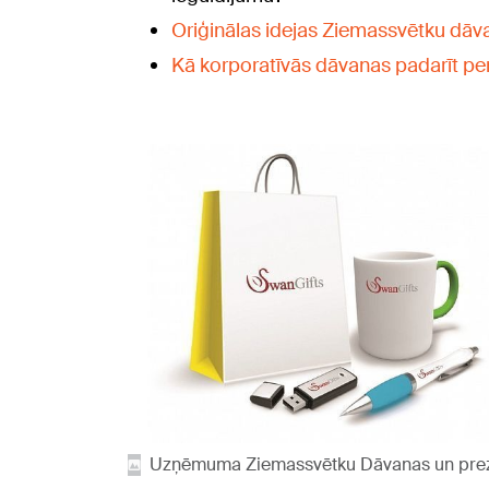
Oriģinālas idejas Ziemassvētku dā
Kā korporatīvās dāvanas padarīt pe
Uzņēmuma Ziemassvētku Dāvanas un preze