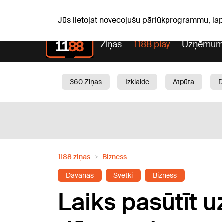
Laika z
C, 06.08.2026.
+24
°C
Aisma, Askolds
Jūs lietojat novecojušu pārlūkprogrammu, la
Ziņas
1188 play
Uzņēmum
360 Ziņas
Izklaide
Atpūta
Aktuāli
Satiksme
Skaistumam
1188 ziņas
Bizness
Dāvanas
Svētki
Bizness
Laiks pasūtīt