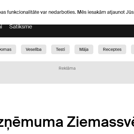
iņas
Horoskopi
pas funkcionalitāte var nedarboties. Mēs iesakām atjaunot J
i
Satiksme
Domas
Veselība
Testi
Māja
Receptes
Bērni
Auto
1188 play
Sports
Bizness
Reklāma
 uzņēmuma Ziemassv