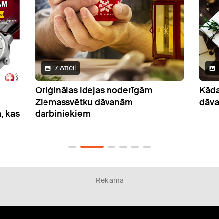
10 Attēli
Kādas ir gaidītākās korporatīvās
Bizne
dāvanas Ziemassvētkos?
Idej
Jāņ
Reklāma