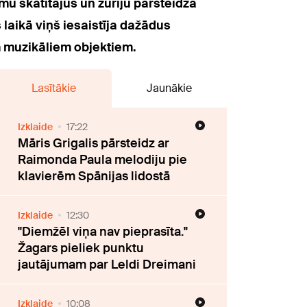
mu skatītājus un žūriju pārsteidza
laikā viņš iesaistīja dažādus
m muzikāliem objektiem.
Lasītākie
Jaunākie
Izklaide
17:22
Māris Grigalis pārsteidz ar
Raimonda Paula melodiju pie
klavierēm Spānijas lidostā
Izklaide
12:30
"Diemžēl viņa nav pieprasīta."
Žagars pieliek punktu
jautājumam par Leldi Dreimani
Izklaide
10:08