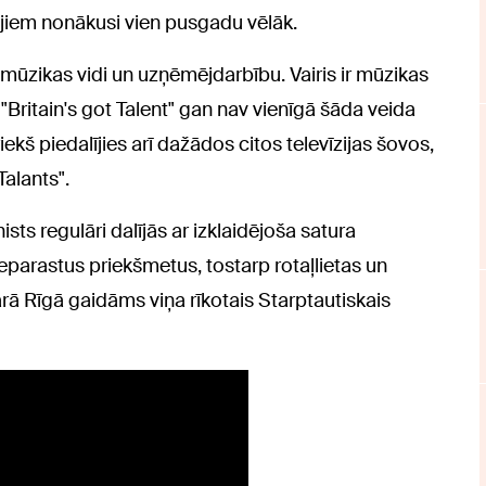
tājiem nonākusi vien pusgadu vēlāk.
s mūzikas vidi un uzņēmējdarbību. Vairis ir mūzikas
 "Britain's got Talent" gan nav vienīgā šāda veida
ekš piedalījies arī dažādos citos televīzijas šovos,
Talants".
ts regulāri dalījās ar izklaidējoša satura
parastus priekšmetus, tostarp rotaļlietas un
ā Rīgā gaidāms viņa rīkotais Starptautiskais