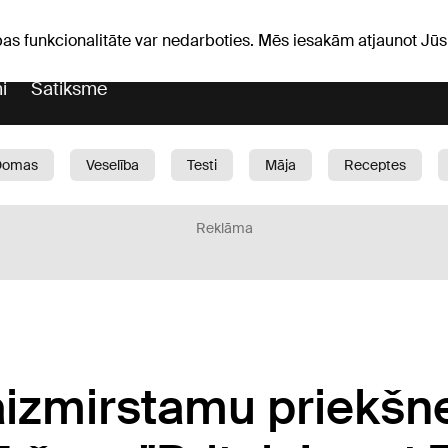
iņas
Horoskopi
pas funkcionalitāte var nedarboties. Mēs iesakām atjaunot J
i
Satiksme
Domas
Veselība
Testi
Māja
Receptes
Bērni
Auto
1188 play
Sports
Bizness
Reklāma
eaizmirstamu priekš