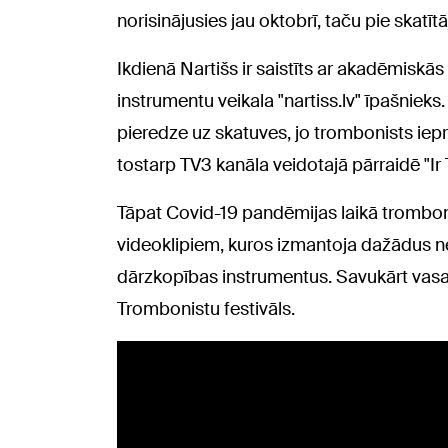
norisinājusies jau oktobrī, taču pie skatī
Ikdienā Nartišs ir saistīts ar akadēmiskā
instrumentu veikala "nartiss.lv" īpašnieks.
pieredze uz skatuves, jo trombonists iepri
tostarp TV3 kanāla veidotajā pārraidē "Ir 
Tāpat Covid-19 pandēmijas laikā trombonis
videoklipiem, kuros izmantoja dažādus ne
dārzkopības instrumentus. Savukārt vasar
Trombonistu festivāls.