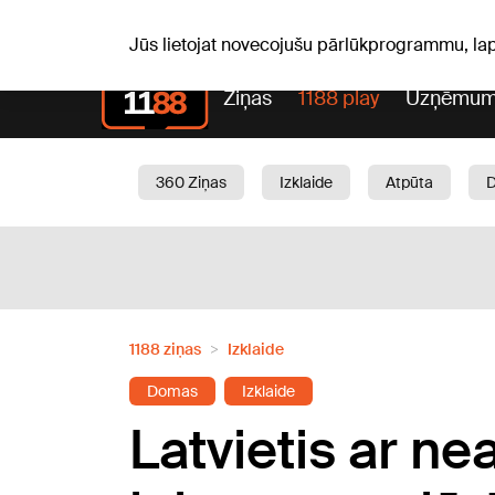
Laika z
C, 06.08.2026.
+21
°C
Aisma, Askolds
Jūs lietojat novecojušu pārlūkprogrammu, la
Ziņas
1188 play
Uzņēmum
360 Ziņas
Izklaide
Atpūta
Aktuāli
Satiksme
Skaistumam
1188 ziņas
Izklaide
Domas
Izklaide
Latvietis ar n