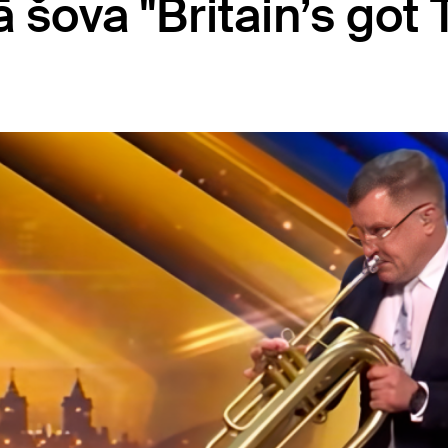
 šova "Britain’s got 