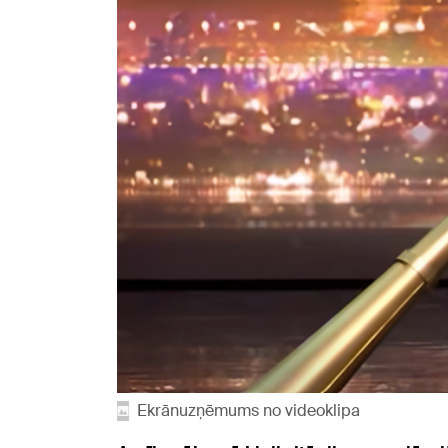
Ekrānuzņēmums no videoklipa