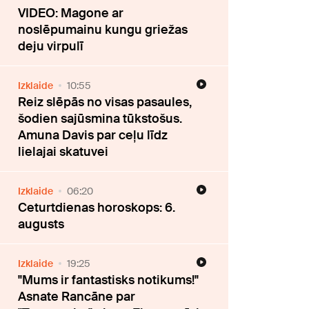
VIDEO: Magone ar
noslēpumainu kungu griežas
deju virpulī
Izklaide
10:55
Reiz slēpās no visas pasaules,
šodien sajūsmina tūkstošus.
Amuna Davis par ceļu līdz
lielajai skatuvei
Izklaide
06:20
Ceturtdienas horoskops: 6.
augusts
Izklaide
19:25
"Mums ir fantastisks notikums!"
Asnate Rancāne par