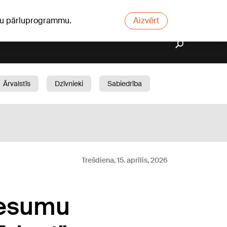
ūsu pārluprogrammu.
Aizvērt
Ārvalstīs
Dzīvnieki
Sabiedrība
Dārzs
Trešdiena, 15. aprīlis, 2026
nesumu