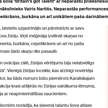
ā šovā "Britain’s got Talent" ar neparastu priekšnesu
ākslinieks Vairis Nartišs. Neparastās performances 
peškrāsns, burkāna un arī unikāliem paša darinātie
latvietis uzjautrinājis un pārsteidzis ar savu
ova žūriju. Viņš mēģināja izvilināt skaņas no
enta, burkāna, cepeškrāsns un arī no paša
pirmais šāds skaņu rīks pasaulē.
ovācijas zālē, žūrijas vērtējums bija nelabvēlīgs
Jā". Vienīgā žūrijas locekle, kas atzinīgi novērtēja
īstot, ka šāds numurs būtu piemērots Karaliskajam
eakcija krasi atšķīrās no žūrijas vairākuma lēmuma,
īja ar neapmierinātības saucieniem.
bonists norādīja, ka slavenā talantu šova atlase