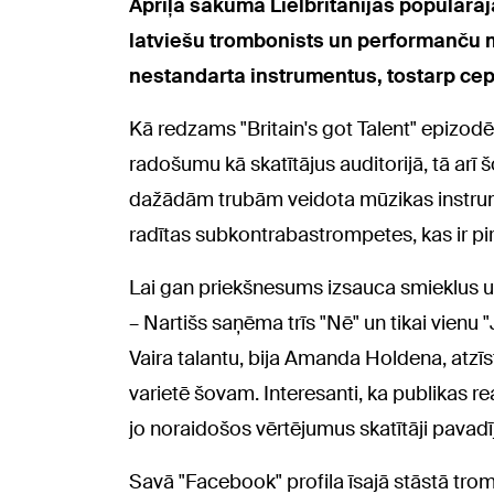
Aprīļa sākumā Lielbritānijas populāraj
latviešu trombonists un performanču m
nestandarta instrumentus, tostarp ce
Kā redzams "Britain's got Talent" epizodē, 
radošumu kā skatītājus auditorijā, tā arī š
dažādām trubām veidota mūzikas instrum
radītas
subkontrabastrompetes
, kas ir 
Lai gan priekšnesums izsauca smieklus un 
– Nartišs saņēma trīs "Nē" un tikai vienu "
Vaira talantu, bija
Amanda Holdena
, atz
varietē šovam. Interesanti, ka publikas r
jo noraidošos vērtējumus skatītāji pavad
Savā "Facebook" profila īsajā stāstā trom