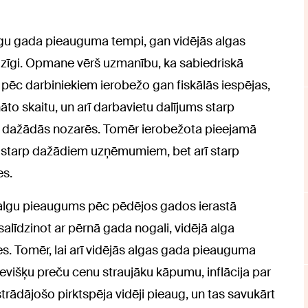
algu gada pieauguma tempi, gan vidējās algas
līdzīgi. Opmane vērš uzmanību, ka sabiedriskā
pēc darbiniekiem ierobežo gan fiskālās iespējas,
to skaitu, un arī darbavietu dalījums starp
īgs dažādās nozarēs. Tomēr ierobežota pieejamā
i starp dažādiem uzņēmumiem, bet arī starp
es.
algu pieaugums pēc pēdējos gados ierastā
salīdzinot ar pērnā gada nogali, vidējā alga
s. Tomēr, lai arī vidējās algas gada pieauguma
evišķu preču cenu straujāku kāpumu, inflācija par
trādājošo pirktspēja vidēji pieaug, un tas savukārt