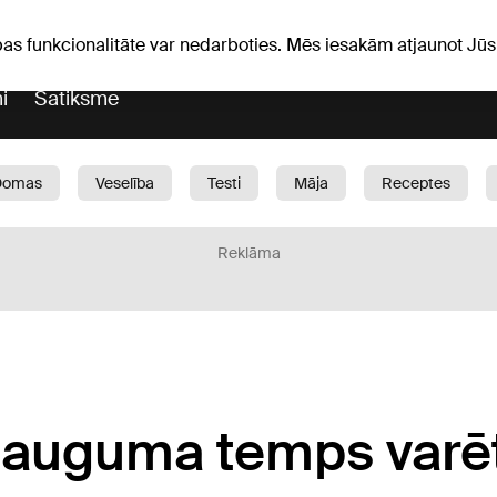
iņas
Horoskopi
pas funkcionalitāte var nedarboties. Mēs iesakām atjaunot J
i
Satiksme
Domas
Veselība
Testi
Māja
Receptes
Bērni
Auto
1188 play
Sports
Bizness
Reklāma
ieauguma temps varē