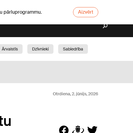
ūsu pārluprogrammu.
Aizvērt
Ārvalstīs
Dzīvnieki
Sabiedrība
Dārzs
Otrdiena, 2. jūnijs, 2026
tu