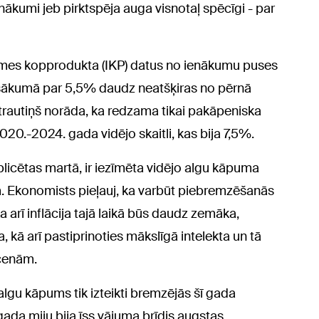
nākumi jeb pirktspēja auga visnotaļ spēcīgi - par
emes kopprodukta (IKP) datus no ienākumu puses
sākumā par 5,5% daudz neatšķiras no pērnā
trautiņš norāda, ka redzama tikai pakāpeniska
0.-2024. gada vidējo skaitli, kas bija 7,5%.
licētas martā, ir iezīmēta vidējo algu kāpuma
. Ekonomists pieļauj, ka varbūt piebremzēšanās
a arī inflācija tajā laikā būs daudz zemāka,
 kā arī pastiprinoties mākslīgā intelekta un tā
cenām.
gu kāpums tik izteikti bremzējās šī gada
gada miju bija īss vājuma brīdis augstas