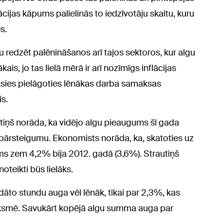
cijas kāpums palielinās to iedzīvotāju skaitu, kuru
s.
 redzēt palēnināšanos arī tajos sektoros, kur algu
is, jo tas lielā mērā ir arī nozīmīgs inflācijas
ksies pielāgoties lēnākas darba samaksas
s.
tiņš norāda, ka vidējo algu pieaugums šī gada
r pārsteigumu. Ekonomists norāda, ka, skatoties uz
ms zem 4,2% bija 2012. gadā (3,6%). Strautiņš
teikti būs lielāks.
āto stundu auga vēl lēnāk, tikai par 2,3%, kas
eiksmē. Savukārt kopējā algu summa auga par