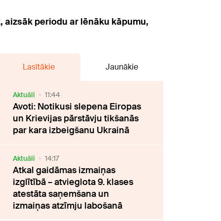
, aizsāk periodu ar lēnāku kāpumu,
Lasītākie
Jaunākie
Aktuāli
11:44
Avoti: Notikusi slepena Eiropas
un Krievijas pārstāvju tikšanās
par kara izbeigšanu Ukrainā
Aktuāli
14:17
Atkal gaidāmas izmaiņas
izglītībā – atvieglota 9. klases
atestāta saņemšana un
izmaiņas atzīmju labošanā