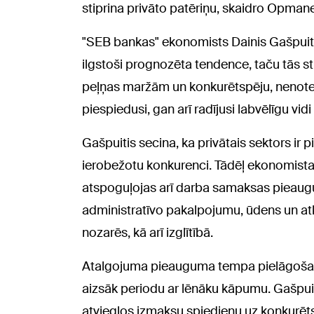
stiprina privāto patēriņu, skaidro Opmane
"SEB bankas" ekonomists Dainis Gašpuiti
ilgstoši prognozēta tendence, taču tās st
peļņas maržām un konkurētspēju, nenoteikt
piespiedusi, gan arī radījusi labvēlīgu 
Gašpuitis secina, ka privātais sektors ir 
ierobežotu konkurenci. Tādēļ ekonomistam
atspoguļojas arī darba samaksas pieaug
administratīvo pakalpojumu, ūdens un 
nozarēs, kā arī izglītībā.
Atalgojuma pieauguma tempa pielāgošanās
aizsāk periodu ar lēnāku kāpumu. Gašpuit
atvieglos izmaksu spiedienu uz konkurēts