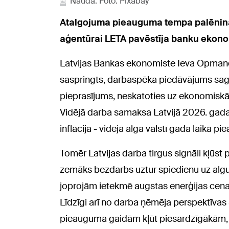
Nauda. Foto: Pixabay
Atalgojuma pieauguma tempa palēnināša
aģentūrai LETA pavēstīja banku ekono
Latvijas Bankas ekonomiste Ieva Opmane s
saspringts, darbaspēka piedāvājums sagl
pieprasījums, neskatoties uz ekonomiskās
Vidējā darba samaksa Latvijā 2026. gada 
inflācija - vidējā alga valstī gada laikā p
Tomēr Latvijas darba tirgus signāli kļūs
zemāks bezdarbs uztur spiedienu uz alg
joprojām ietekmē augstas enerģijas cenas
Līdzīgi arī no darba ņēmēja perspektīvas 
pieauguma gaidām kļūt piesardzīgākām, be