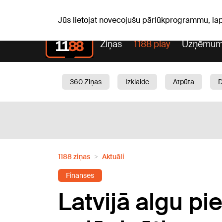
Laika z
C, 06.08.2026.
+19
°C
Aisma, Askolds
Jūs lietojat novecojušu pārlūkprogrammu, la
Ziņas
1188 play
Uzņēmum
360 Ziņas
Izklaide
Atpūta
Aktuāli
Satiksme
Skaistumam
1188 ziņas
Aktuāli
Finanses
Latvijā algu p