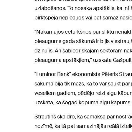
uzlabošanos. To nosaka apstāklis, ka inflā
pirktspēja nepieaugs vai pat samazināsie
"Nākamajos ceturkšņos par sliktu nenāktu
pieaugums gada sākumā ir bijis visstraujāka
dzinulis. Arī sabiedriskajam sektoram nā
pieauguma apstākļiem," uzskata Gašpuiti
"Luminor Bank" ekonomists Pēteris Strau
sākumā bija tik mazs, ka to var saukt pa
veseliem gadiem, pēdējo reizi algu kāpu
uzskata, ka šogad kopumā algu kāpums no
Strautiņš skaidro, ka samaksa par nostrād
nozīmē, ka tā pat samazinājās reālā izt