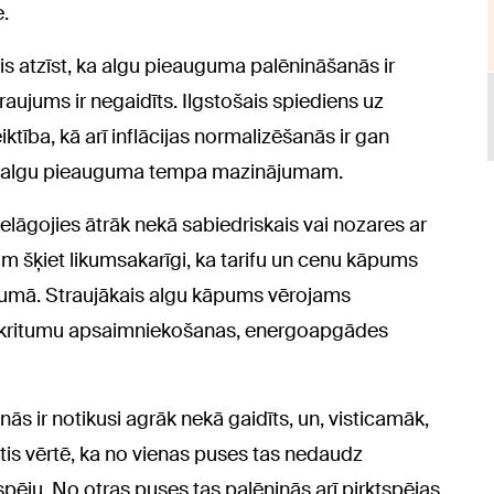
.
s atzīst, ka algu pieauguma palēnināšanās ir
raujums ir negaidīts. Ilgstošais spiediens uz
ība, kā arī inflācijas normalizēšanās ir gan
vidi algu pieauguma tempa mazinājumam.
pielāgojies ātrāk nekā sabiedriskais vai nozares ar
 šķiet likumsakarīgi, ka tarifu un cenu kāpums
umā. Straujākais algu kāpums vērojams
atkritumu apsaimniekošanas, energoapgādes
 ir notikusi agrāk nekā gaidīts, un, visticamāk,
is vērtē, ka no vienas puses tas nedaudz
pēju. No otras puses tas palēninās arī pirktspējas