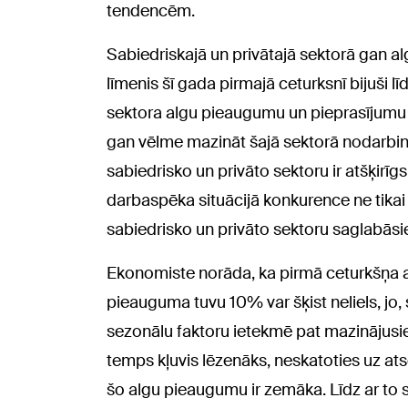
tendencēm.
Sabiedriskajā un privātajā sektorā gan 
līmenis šī gada pirmajā ceturksnī bijuši 
sektora algu pieaugumu un pieprasījumu 
gan vēlme mazināt šajā sektorā nodarbinā
sabiedrisko un privāto sektoru ir atšķir
darbaspēka situācijā konkurence ne tika
sabiedrisko un privāto sektoru saglabāsi
Ekonomiste norāda, ka pirmā ceturkšņa 
pieauguma tuvu 10% var šķist neliels, jo, 
sezonālu faktoru ietekmē pat mazinājusie
temps kļuvis lēzenāks, neskatoties uz ats
šo algu pieaugumu ir zemāka. Līdz ar to s