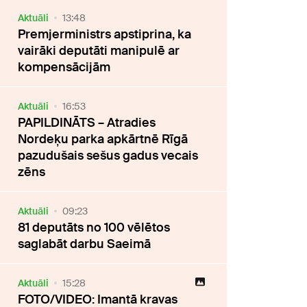
Aktuāli
13:48
Premjerministrs apstiprina, ka
vairāki deputāti manipulē ar
kompensācijām
Aktuāli
16:53
PAPILDINĀTS – Atradies
Nordeķu parka apkārtnē Rīgā
pazudušais sešus gadus vecais
zēns
Aktuāli
09:23
81 deputāts no 100 vēlētos
saglabāt darbu Saeimā
Aktuāli
15:28
FOTO/VIDEO: Imantā kravas