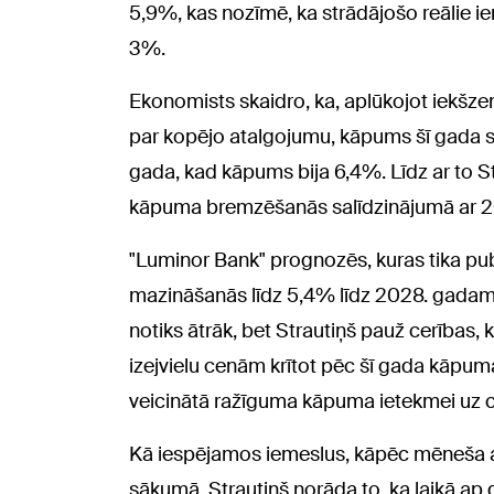
5,9%, kas nozīmē, ka strādājošo reālie ie
3%.
Ekonomists skaidro, ka, aplūkojot iekšz
par kopējo atalgojumu, kāpums šī gada 
gada, kad kāpums bija 6,4%. Līdz ar to S
kāpuma bremzēšanās salīdzinājumā ar 202
"Luminor Bank" prognozēs, kuras tika pub
mazināšanās līdz 5,4% līdz 2028. gadam
notiks ātrāk, bet Strautiņš pauž cerības, k
izejvielu cenām krītot pēc šī gada kāpuma,
veicinātā ražīguma kāpuma ietekmei uz 
Kā iespējamos iemeslus, kāpēc mēneša al
sākumā, Strautiņš norāda to, ka laikā ap 