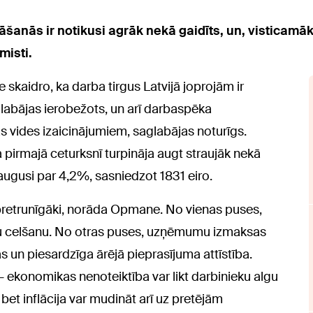
nās ir notikusi agrāk nekā gaidīts, un, visticamāk
misti.
kaidro, ka darba tirgus Latvijā joprojām ir
abājas ierobežots, un arī darbaspēka
 vides izaicinājumiem, saglabājas noturīgs.
pirmajā ceturksnī turpināja augt straujāk nekā
ieaugusi par 4,2%, sasniedzot 1831 eiro.
t pretrunīgāki, norāda Opmane. No vienas puses,
u celšanu. No otras puses, uzņēmumu izmaksas
 un piesardzīga ārējā pieprasījuma attīstība.
- ekonomikas nenoteiktība var likt darbinieku algu
t inflācija var mudināt arī uz pretējām