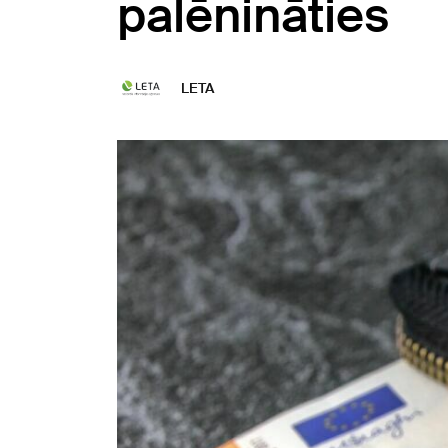
palēnināties
LETA