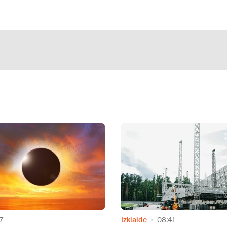
de
08:41
Izklaide
13:47