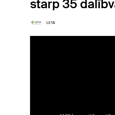
starp 35 dalībv
LETA