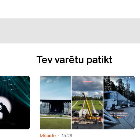
Tev varētu patikt
Video
Izklaide
11:03