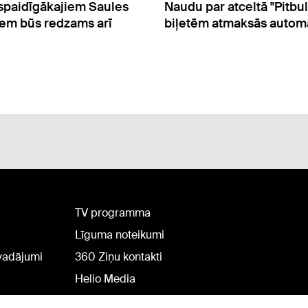
u par atceltā "Pitbull" koncerta
Jūrmalā uz vienas
tēm atmaksās automātiski
130 čellistu
TV programma
Līguma noteikumi
rvadājumi
360 Ziņu kontakti
Helio Media