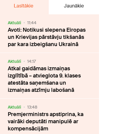
Lasītākie
Jaunākie
Aktuāli
11:44
Avoti: Notikusi slepena Eiropas
un Krievijas pārstāvju tikšanās
par kara izbeigšanu Ukrainā
Aktuāli
14:17
Atkal gaidāmas izmaiņas
izglītībā – atvieglota 9. klases
atestāta saņemšana un
izmaiņas atzīmju labošanā
Aktuāli
13:48
Premjerministrs apstiprina, ka
vairāki deputāti manipulē ar
kompensācijām