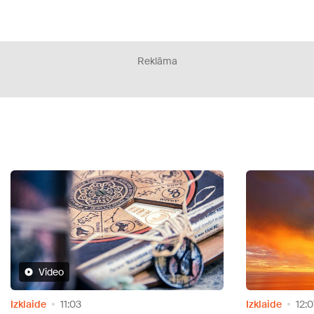
Reklāma
Izklaide
12:07
Izklai