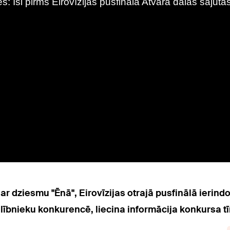
ar dziesmu "Ēnā", Eirovīzijas otrajā pusfinālā ierindo
lībnieku konkurencē, liecina informācija konkursa t