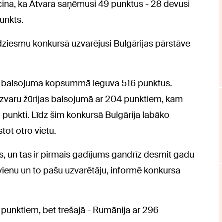
iecina, ka Atvara saņēmusi 49 punktus - 28 devusi
punkts.
s dziesmu konkursā uzvarējusi Bulgārijas pārstāve
ja balsojuma kopsummā ieguva 516 punktus.
uzvaru žūrijas balsojumā ar 204 punktiem, kam
2 punkti. Līdz šim konkursā Bulgārija labāko
tot otro vietu.
, un tas ir pirmais gadījums gandrīz desmit gadu
ies vienu un to pašu uzvarētāju, informē konkursa
3 punktiem, bet trešajā - Rumānija ar 296