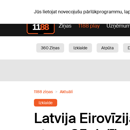
Laika z
C, 06.08.2026.
+25
°C
Aisma, Askolds
Jūs lietojat novecojušu pārlūkprogrammu, la
Ziņas
1188 play
Uzņēmum
360 Ziņas
Izklaide
Atpūta
Aktuāli
Satiksme
Skaistumam
1188 ziņas
Aktuāli
Izklaide
Latvija Eirovīzi