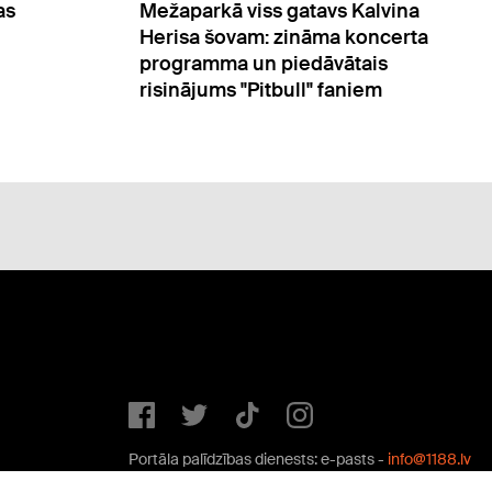
tavs Kalvina
Trīs Zodiaka zīmes, kuru rakstu
nāma koncerta
visiem ir pa spēkam
dāvātais
l" faniem
Portāla palīdzības dienests: e-pasts -
info@1188.lv