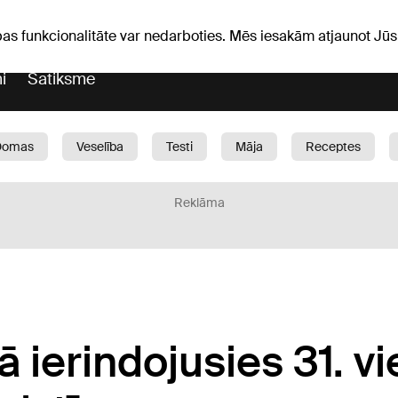
iņas
Horoskopi
pas funkcionalitāte var nedarboties. Mēs iesakām atjaunot J
i
Satiksme
Domas
Veselība
Testi
Māja
Receptes
Bērni
Auto
1188 play
Sports
Bizness
Reklāma
jā ierindojusies 31. vi