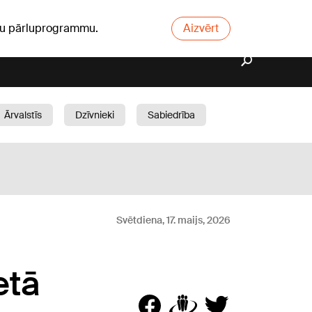
ūsu pārluprogrammu.
Aizvērt
Ārvalstīs
Dzīvnieki
Sabiedrība
Dārzs
Svētdiena, 17. maijs, 2026
etā