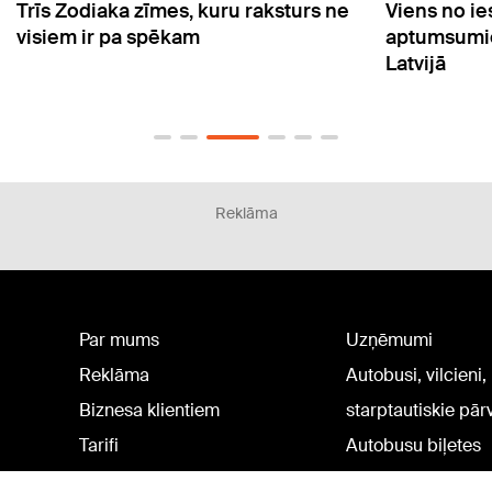
rs ne
Viens no iespaidīgākajiem Saules
Naud
aptumsumiem būs redzams arī
biļe
Latvijā
Reklāma
Par mums
Uzņēmumi
Reklāma
Autobusi, vilcieni,
Biznesa klientiem
starptautiskie pā
Tarifi
Autobusu biļetes
Privātuma politika
Vilcienu biļetes