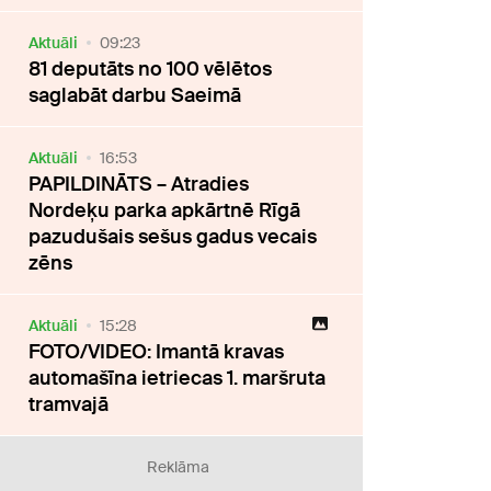
Aktuāli
09:23
81 deputāts no 100 vēlētos
saglabāt darbu Saeimā
Aktuāli
16:53
PAPILDINĀTS – Atradies
Nordeķu parka apkārtnē Rīgā
pazudušais sešus gadus vecais
zēns
Aktuāli
15:28
FOTO/VIDEO: Imantā kravas
automašīna ietriecas 1. maršruta
tramvajā
Reklāma