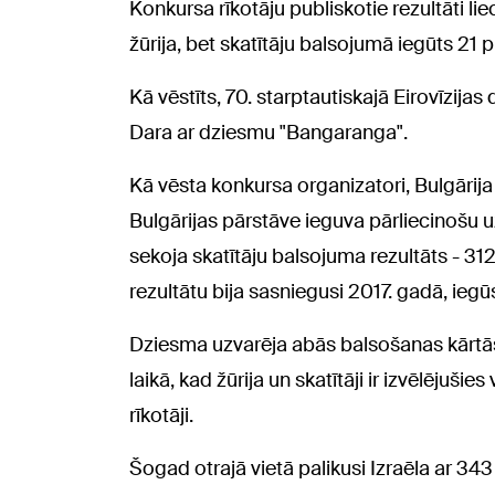
Konkursa rīkotāju publiskotie rezultāti l
žūrija, bet skatītāju balsojumā iegūts 21 
Kā vēstīts, 70. starptautiskajā Eirovīzija
Dara ar dziesmu "Bangaranga".
Kā vēsta konkursa organizatori, Bulgāri
Bulgārijas pārstāve ieguva pārliecinošu 
sekoja skatītāju balsojuma rezultāts - 31
rezultātu bija sasniegusi 2017. gadā, iegūs
Dziesma uzvarēja abās balsošanas kārtās
laikā, kad žūrija un skatītāji ir izvēlējuš
rīkotāji.
Šogad otrajā vietā palikusi Izraēla ar 34