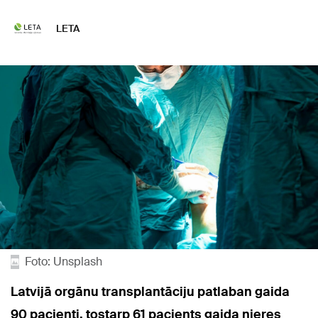
LETA
Foto: Unsplash
Latvijā orgānu transplantāciju patlaban gaida
90 pacienti, tostarp 61 pacients gaida nieres