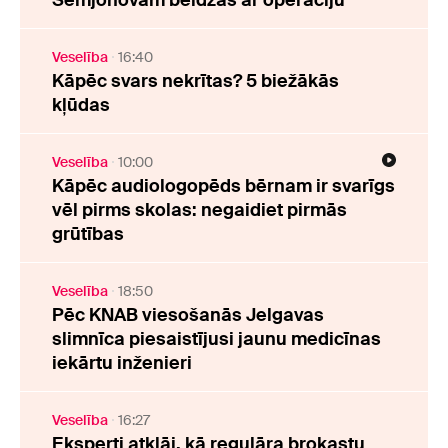
Semjonovam beidzās ar operāciju
Veselība
16:40
Kāpēc svars nekrītas? 5 biežākās
kļūdas
Veselība
10:00
Kāpēc audiologopēds bērnam ir svarīgs
vēl pirms skolas: negaidiet pirmās
grūtības
Veselība
18:50
Pēc KNAB viesošanās Jelgavas
slimnīca piesaistījusi jaunu medicīnas
iekārtu inženieri
Veselība
16:27
Eksperti atklāj, kā regulāra brokastu