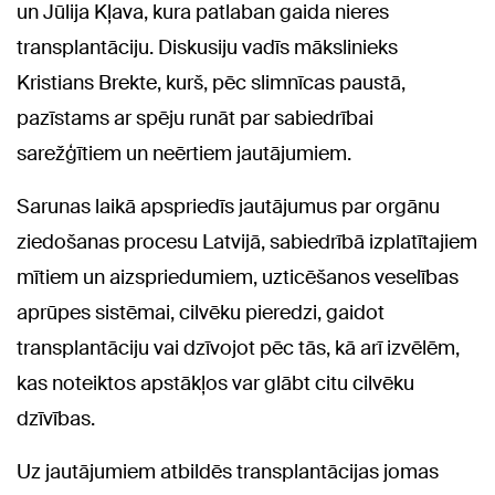
un Jūlija Kļava, kura patlaban gaida nieres
transplantāciju. Diskusiju vadīs mākslinieks
Kristians Brekte, kurš, pēc slimnīcas paustā,
pazīstams ar spēju runāt par sabiedrībai
sarežģītiem un neērtiem jautājumiem.
Sarunas laikā apspriedīs jautājumus par orgānu
ziedošanas procesu Latvijā, sabiedrībā izplatītajiem
mītiem un aizspriedumiem, uzticēšanos veselības
aprūpes sistēmai, cilvēku pieredzi, gaidot
transplantāciju vai dzīvojot pēc tās, kā arī izvēlēm,
kas noteiktos apstākļos var glābt citu cilvēku
dzīvības.
Uz jautājumiem atbildēs transplantācijas jomas