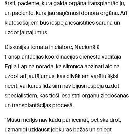
ārsti, paciente, kura gaida orgāna transplantāciju,
un paciente, kura jau saņēmusi donora orgānu. Arī
klātesošajiem būs iespēja iesaistīties sarunā un
uzdot jautājumus.
Diskusijas temata iniciatore, Nacionālā
transplantācijas koordinācijas dienesta vadītāja
Egija Lapiņa norāda, ka slimnīca apzināti aicina
uzdot arī jautājumus, kas cilvēkiem varētu šķist
neērti vai kurus līdz šim nav bijusi iespēja uzdot
speciālistiem, kas tieši iesaistīti orgānu ziedošanas
un transplantācijas procesā.
"Mūsu mērķis nav kādu pārliecināt, bet skaidrot,
uzmanīgi uzklausīt jebkuras bažas un sniegt