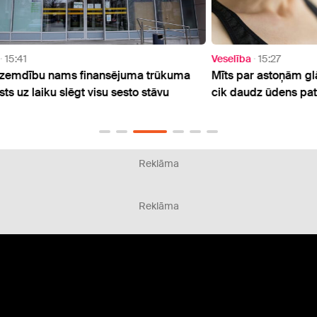
Veselība
15:27
Sabie
uma
Mīts par astoņām glāzēm dienā: eksperti atklāj,
Rinkē
cik daudz ūdens patiesībā nepieciešams
finan
paci
Reklāma
Reklāma