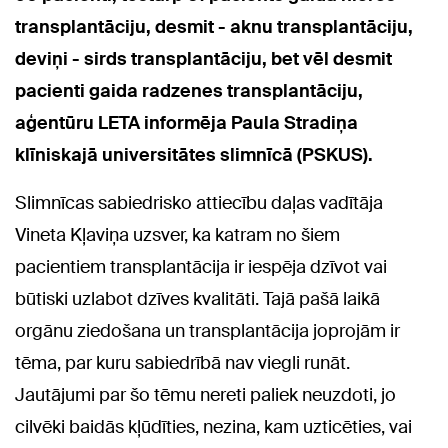
transplantāciju, desmit - aknu transplantāciju,
deviņi - sirds transplantāciju, bet vēl desmit
pacienti gaida radzenes transplantāciju,
aģentūru LETA informēja Paula Stradiņa
klīniskajā universitātes slimnīcā (PSKUS).
Slimnīcas sabiedrisko attiecību daļas vadītāja
Vineta Kļaviņa uzsver, ka katram no šiem
pacientiem transplantācija ir iespēja dzīvot vai
būtiski uzlabot dzīves kvalitāti. Tajā pašā laikā
orgānu ziedošana un transplantācija joprojām ir
tēma, par kuru sabiedrībā nav viegli runāt.
Jautājumi par šo tēmu nereti paliek neuzdoti, jo
cilvēki baidās kļūdīties, nezina, kam uzticēties, vai