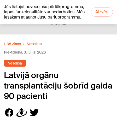
Jūs lietojat novecojušu pārlūkprogrammu,
+27
°C
lapas funkcionalitāte var nedarboties. Mēs
Aizvērt
iesakām atjaunot Jūsu pārluprogrammu.
Reklāma
1188 ziņas
Veselība
Piektdiena, 3. jūlijs, 2026
Veselība
Latvijā orgānu
transplantāciju šobrīd gaida
90 pacienti