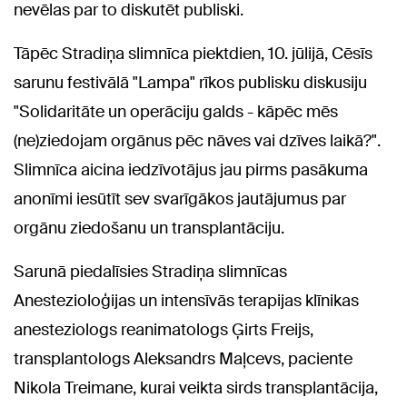
nevēlas par to diskutēt publiski.
Tāpēc Stradiņa slimnīca piektdien, 10. jūlijā, Cēsīs
sarunu festivālā "Lampa" rīkos publisku diskusiju
"Solidaritāte un operāciju galds - kāpēc mēs
(ne)ziedojam orgānus pēc nāves vai dzīves laikā?".
Slimnīca aicina iedzīvotājus jau pirms pasākuma
anonīmi iesūtīt sev svarīgākos jautājumus par
orgānu ziedošanu un transplantāciju.
Sarunā piedalīsies Stradiņa slimnīcas
Anestezioloģijas un intensīvās terapijas klīnikas
anesteziologs reanimatologs Ģirts Freijs,
transplantologs Aleksandrs Maļcevs, paciente
Nikola Treimane, kurai veikta sirds transplantācija,