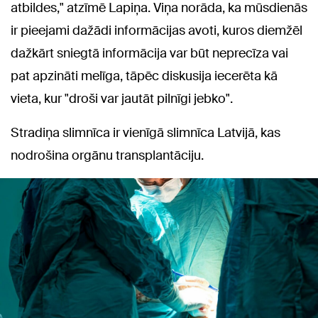
atbildes," atzīmē Lapiņa. Viņa norāda, ka mūsdienās
ir pieejami dažādi informācijas avoti, kuros diemžēl
dažkārt sniegtā informācija var būt neprecīza vai
pat apzināti melīga, tāpēc diskusija iecerēta kā
vieta, kur "droši var jautāt pilnīgi jebko".
Stradiņa slimnīca ir vienīgā slimnīca Latvijā, kas
nodrošina orgānu transplantāciju.