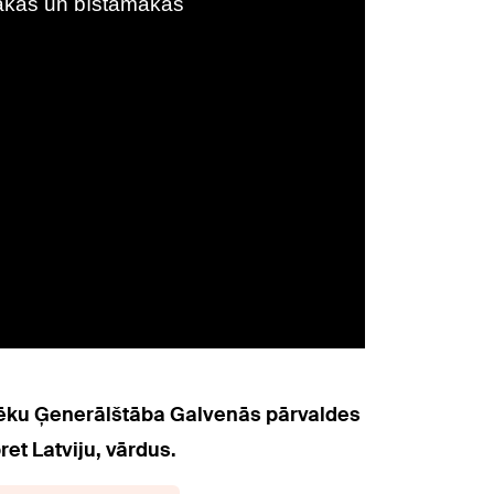
spēku Ģenerālštāba Galvenās pārvaldes
et Latviju, vārdus.