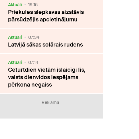
Aktuāli
19:15
Priekules slepkavas aizstāvis
pārsūdzējis apcietinājumu
Aktuāli
07:34
Latvijā sākas solārais rudens
Aktuāli
07:14
Ceturtdien vietām īslaicīgi līs,
valsts dienvidos iespējams
pērkona negaiss
Reklāma