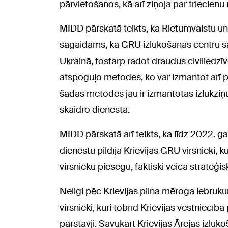
pārvietošanos, kā arī ziņoja par triecienu
MIDD pārskatā teikts, ka Rietumvalstu un 
sagaidāms, ka GRU izlūkošanas centru sav
Ukrainā, tostarp radot draudus civiliedzī
atspoguļo metodes, ko var izmantot arī 
šādas metodes jau ir izmantotas izlūkziņ
skaidro dienestā.
MIDD pārskatā arī teikts, ka līdz 2022. ga
dienestu pildīja Krievijas GRU virsnieki, k
virsnieku piesegu, faktiski veica stratēģis
Neilgi pēc Krievijas pilna mēroga iebrukum
virsnieki, kuri tobrīd Krievijas vēstniecīb
pārstāvji. Savukārt Krievijas Ārējās izlūk