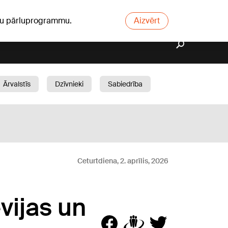
ūsu pārluprogrammu.
Aizvērt
Ārvalstīs
Dzīvnieki
Sabiedrība
Dārzs
Ceturtdiena, 2. aprīlis, 2026
vijas un