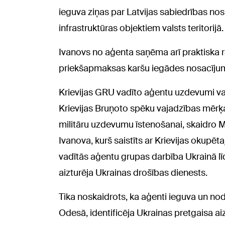
ieguva ziņas par Latvijas sabiedrības nos
infrastruktūras objektiem valsts teritorijā.
Ivanovs no aģenta saņēma arī praktiska 
priekšapmaksas karšu iegādes nosacījum
Krievijas GRU vadīto aģentu uzdevumi va
Krievijas Bruņoto spēku vajadzības mērķa v
militāru uzdevumu īstenošanai, skaidro M
Ivanova, kurš saistīts ar Krievijas okupēt
vadītās aģentu grupas darbība Ukrainā l
aizturēja Ukrainas drošības dienests.
Tika noskaidrots, ka aģenti ieguva un no
Odesā, identificēja Ukrainas pretgaisa ai