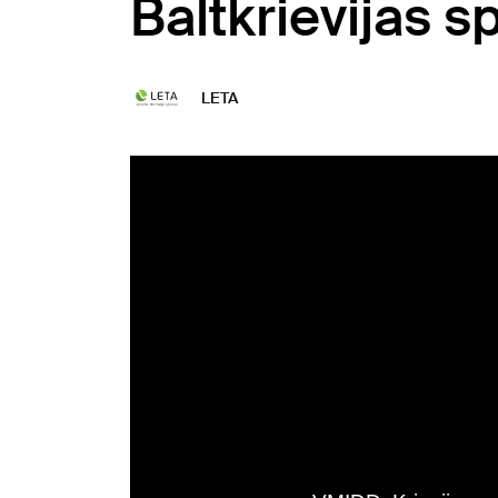
Baltkrievijas s
LETA