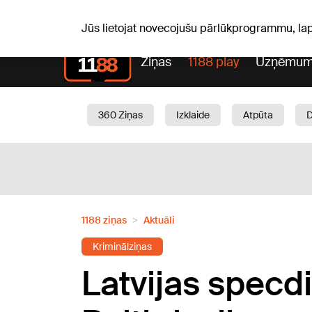
S, 08.08.2026.
+15
°C
Mudīte, Vladislava, Vladisl
Jūs lietojat novecojušu pārlūkprogrammu, la
Ziņas
1188 play
Uzņēmum
360 Ziņas
Izklaide
Atpūta
Aktuāli
Satiksme
Skaistumam
1188 ziņas
Aktuāli
Kriminālziņas
Latvijas specdi