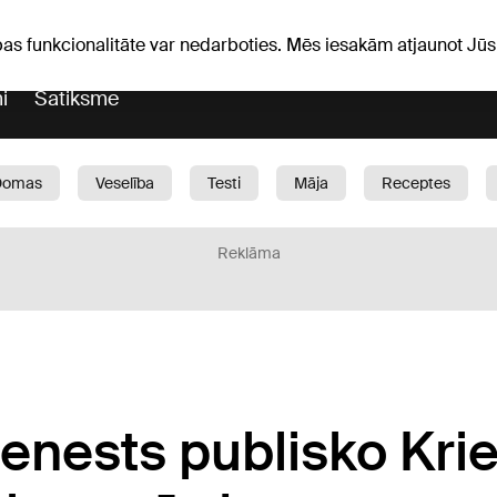
Laika ziņas
Horoskopi
avs
pas funkcionalitāte var nedarboties. Mēs iesakām atjaunot J
i
Satiksme
Domas
Veselība
Testi
Māja
Receptes
Bērni
Auto
1188 play
Sports
Bizness
Reklāma
enests publisko Krie