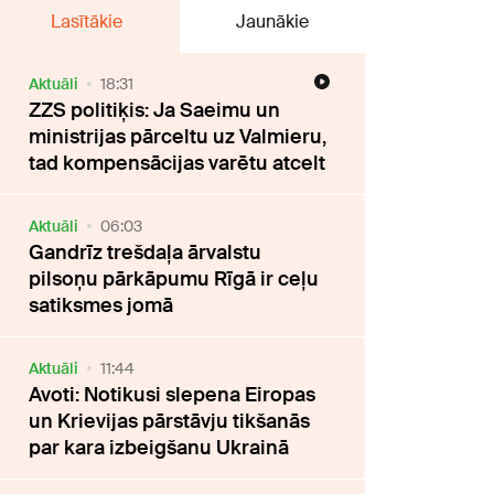
Lasītākie
Jaunākie
Aktuāli
18:31
ZZS politiķis: Ja Saeimu un
ministrijas pārceltu uz Valmieru,
tad kompensācijas varētu atcelt
Aktuāli
06:03
Gandrīz trešdaļa ārvalstu
pilsoņu pārkāpumu Rīgā ir ceļu
satiksmes jomā
Aktuāli
11:44
Avoti: Notikusi slepena Eiropas
un Krievijas pārstāvju tikšanās
par kara izbeigšanu Ukrainā