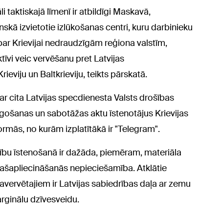
 taktiskajā līmenī ir atbildīgi Maskavā,
kā izvietotie izlūkošanas centri, kuru darbinieku
u par Krievijai nedraudzīgām reģiona valstīm,
ktīvi veic vervēšanu pret Latvijas
rieviju un Baltkrieviju, teikts pārskatā.
ar cita Latvijas specdienesta Valsts drošības
egošanas un sabotāžas aktu īstenotājus Krievijas
ormās, no kurām izplatītākā ir "Telegram".
bību īstenošanā ir dažāda, piemēram, materiāla
pašapliecināšanās nepieciešamība. Atklātie
avervētajiem ir Latvijas sabiedrības daļa ar zemu
arginālu dzīvesveidu.