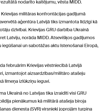
 rezultātā nodarīto kaitējumu, vēsta MIDD.
Krievijas militāras konfrontācijas gadījumā
ervētā aģentūra Latvijā tiks izmantota līdzīgi kā
votāju dzīvībai. Krievijas GRU darbība Ukrainā
pret Latviju, norāda MIDD. Atsevišķos gadījumos
u iegūšanai un sabotāžas aktu īstenošanai Eiropā,
da februārim Krievijas vēstniecībā Latvijā
uri, izmantojot aizsardzības/militāro atašeju
kā līmeņa izlūkziņu ieguvi.
a Ukrainā no Latvijas tika izraidīti visi GRU
ā pildīja pienākumus kā militārā atašeja biroja
ošanas dienesta (SVR) virsnieki joprojām turpina