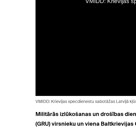
VMIDD: Krievijas specdienestu sabotāžas Latvijā kļ
Militārās izlūkošanas un drošības die
(GRU) virsnieku un viena Baltkrievijas 