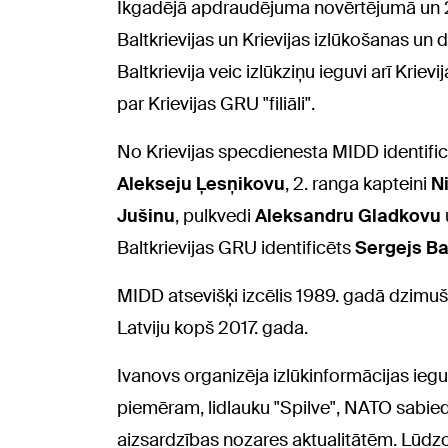
Ikgadējā apdraudējuma novērtējumā un 2
Baltkrievijas un Krievijas izlūkošanas un d
Baltkrievija veic izlūkziņu ieguvi arī Kriev
par Krievijas GRU "filiāli".
No Krievijas specdienesta MIDD identifi
Alekseju Ļesņikovu
, 2. ranga kapteini
N
Jušinu
, pulkvedi
Aleksandru Gladkovu
Baltkrievijas GRU identificēts
Sergejs B
MIDD atsevišķi izcēlis 1989. gadā dzimušā
Latviju kopš 2017. gada.
Ivanovs organizēja izlūkinformācijas ieguv
piemēram, lidlauku "Spilve", NATO sabied
aizsardzības nozares aktualitātēm. Lūdzo