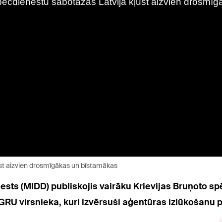
ūst aizvien drosmīgākas un bīstamākas
nests (MIDD) publiskojis vairāku Krievijas Bruņoto 
GRU virsnieka, kuri izvērsuši aģentūras izlūkošanu pr