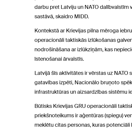
darbu pret Latviju un NATO dalībvalstīm v
sastāvā, skaidro MIDD.
Kontekstā ar Krievijas pilna mēroga iebr
operacionāli taktiskās izlūkošanas galve
nodrošināšana ar izlūkziņām, kas nepiec
īstenošanai ārvalstīs.
Latvijā šīs aktivitātes ir vērstas uz NAT
gatavības izpēti, Nacionālo bruņoto spēku
infrastruktūras un aizsardzības sistēmu i
Būtisks Krievijas GRU operacionāli takti
priekšnoteikums ir aģentūras (spiegu) vervē
meklētu citas personas, kuras potenciāli