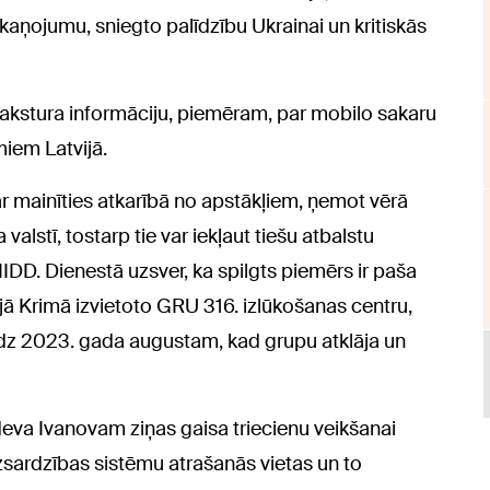
kaņojumu, sniegto palīdzību Ukrainai un kritiskās
rakstura informāciju, piemēram, par mobilo sakaru
iem Latvijā.
r mainīties atkarībā no apstākļiem, ņemot vērā
alstī, tostarp tie var iekļaut tiešu atbalstu
IDD. Dienestā uzsver, ka spilgts piemērs ir paša
ajā Krimā izvietoto GRU 316. izlūkošanas centru,
īdz 2023. gada augustam, kad grupu atklāja un
deva Ivanovam ziņas gaisa triecienu veikšanai
zsardzības sistēmu atrašanās vietas un to