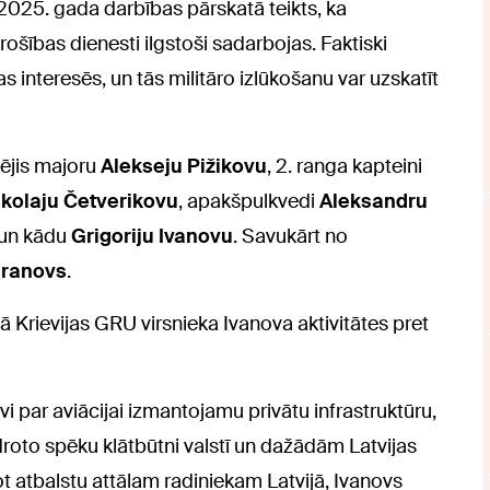
025. gada darbības pārskatā teikts, ka
rošības dienesti ilgstoši sadarbojas. Faktiski
ijas interesēs, un tās militāro izlūkošanu var uzskatīt
cējis majoru
Alekseju Pižikovu
, 2. ranga kapteini
ikolaju Četverikovu
, apakšpulkvedi
Aleksandru
un kādu
Grigoriju Ivanovu
. Savukārt no
aranovs
.
 Krievijas GRU virsnieka Ivanova aktivitātes pret
i par aviācijai izmantojamu privātu infrastruktūru,
roto spēku klātbūtni valstī un dažādām Latvijas
t atbalstu attālam radiniekam Latvijā, Ivanovs