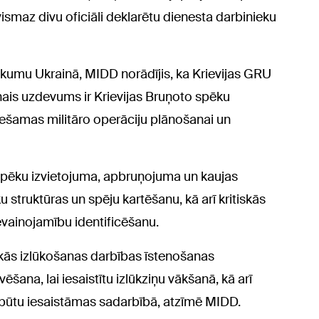
ismaz divu oficiāli deklarētu dienesta darbinieku
ukumu Ukrainā, MIDD norādījis, ka Krievijas GRU
nais uzdevums ir Krievijas Bruņoto spēku
iešamas militāro operāciju plānošanai un
O spēku izvietojuma, apbruņojuma un kaujas
 struktūras un spēju kartēšanu, kā arī kritiskās
evainojamību identificēšanu.
skās izlūkošanas darbības īstenošanas
šana, lai iesaistītu izlūkziņu vākšanā, kā arī
 būtu iesaistāmas sadarbībā, atzīmē MIDD.