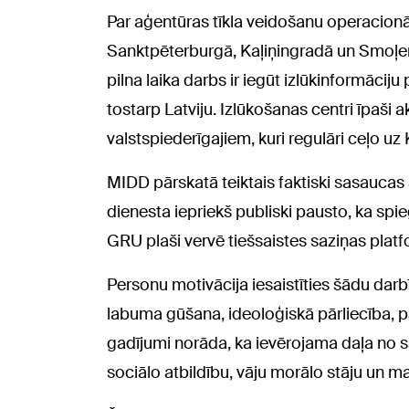
Par aģentūras tīkla veidošanu operacionāli
Sanktpēterburgā, Kaļiņingradā un Smoļens
pilna laika darbs ir iegūt izlūkinformācij
tostarp Latviju. Izlūkošanas centri īpaši a
valstspiederīgajiem, kuri regulāri ceļo uz K
MIDD pārskatā teiktais faktiski sasaucas 
dienesta iepriekš publiski pausto, ka spi
GRU plaši vervē tiešsaistes saziņas platf
Personu motivācija iesaistīties šādu dar
labuma gūšana, ideoloģiskā pārliecība, 
gadījumi norāda, ka ievērojama daļa no s
sociālo atbildību, vāju morālo stāju un m