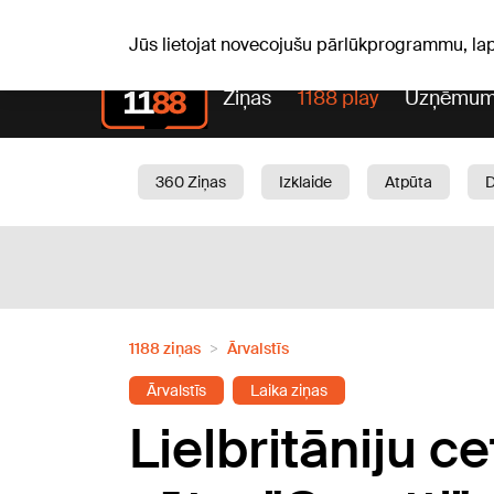
S, 08.08.2026.
+15
°C
Mudīte, Vladislava, Vladisl
Jūs lietojat novecojušu pārlūkprogrammu, la
Ziņas
1188 play
Uzņēmum
360 Ziņas
Izklaide
Atpūta
Aktuāli
Satiksme
Skaistumam
1188 ziņas
Ārvalstīs
Ārvalstīs
Laika ziņas
Lielbritāniju c