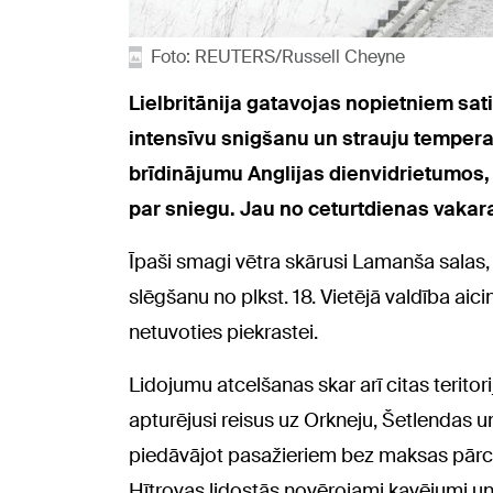
Foto: REUTERS/Russell Cheyne
Lielbritānija gatavojas nopietniem sat
intensīvu snigšanu un strauju tempera
brīdinājumu Anglijas dienvidrietumos, 
par sniegu. Jau no ceturtdienas vakara
Īpaši smagi vētra skārusi Lamanša salas,
slēgšanu no plkst. 18. Vietējā valdība aic
netuvoties piekrastei.
Lidojumu atcelšanas skar arī citas terito
apturējusi reisus uz Orkneju, Šetlendas u
piedāvājot pasažieriem bez maksas pārce
Hītrovas lidostās novērojami kavējumi un 