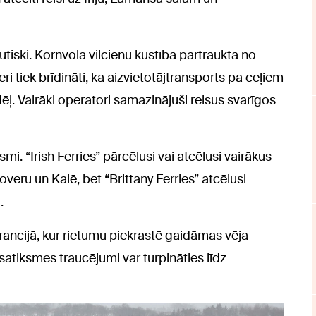
ūtiski. Kornvolā vilcienu kustība pārtraukta no
eri tiek brīdināti, ka aizvietotājtransports pa ceļiem
ēļ. Vairāki operatori samazinājuši reisus svarīgos
mi. “Irish Ferries” pārcēlusi vai atcēlusi vairākus
overu un Kalē, bet “Brittany Ferries” atcēlusi
.
Francijā, kur rietumu piekrastē gaidāmas vēja
atiksmes traucējumi var turpināties līdz