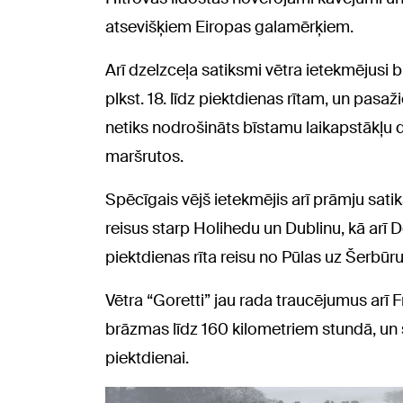
atsevišķiem Eiropas galamērķiem.
Arī dzelzceļa satiksmi vētra ietekmējusi b
plkst. 18. līdz piektdienas rītam, un pasaži
netiks nodrošināts bīstamu laikapstākļu d
maršrutos.
Spēcīgais vējš ietekmējis arī prāmju satiks
reisus starp Holihedu un Dublinu, kā arī D
piektdienas rīta reisu no Pūlas uz Šerbūru
Vētra “Goretti” jau rada traucējumus arī 
brāzmas līdz 160 kilometriem stundā, un s
piektdienai.