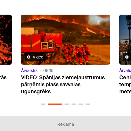
Video
Ārvalstīs
08:01
Ārvals
mus
Čehijā reģistrētas augstākās gaisa
Kars
temperatūras valsts
- vi
meteoroloģisko datu vēsturē
Reklāma