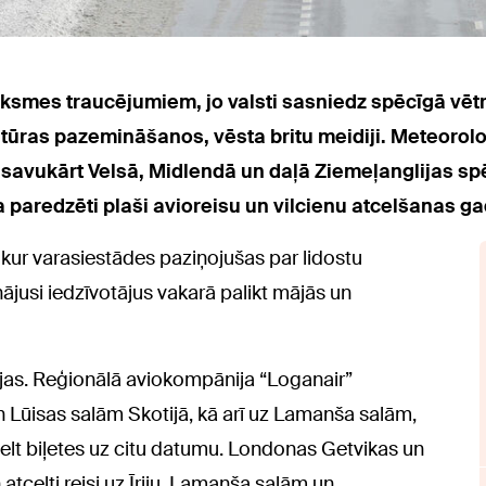
iksmes traucējumiem, jo valsti sasniedz spēcīgā vētra
tūras pazemināšanos, vēsta britu meidiji. Meteorolog
savukārt Velsā, Midlendā un daļā Ziemeļanglijas spē
 paredzēti plaši avioreisu un vilcienu atcelšanas ga
 kur varasiestādes paziņojušas par lidostu
inājusi iedzīvotājus vakarā palikt mājās un
rijas. Reģionālā aviokompānija “Loganair”
n Lūisas salām Skotijā, kā arī uz Lamanša salām,
lt biļetes uz citu datumu. Londonas Getvikas un
atcelti reisi uz Īriju, Lamanša salām un