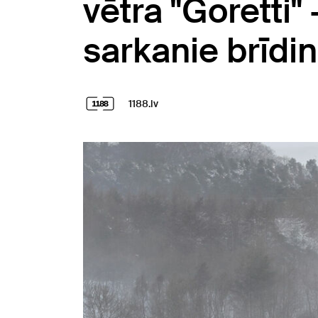
vētra "Goretti" 
sarkanie brīdi
1188.lv