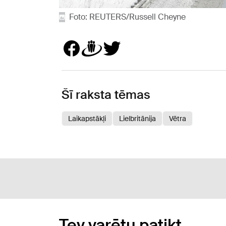
Foto: REUTERS/Russell Cheyne
Šī raksta tēmas
Laikapstākļi
Lielbritānija
Vētra
Tev varētu patikt