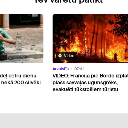
Video
Ārvalstīs
08:16
e Bordo izplatās
VIDEO: Spānijas ziemeļaustru
unsgrēks;
pārņēmis plašs savvaļas
em tūristu
ugunsgrēks