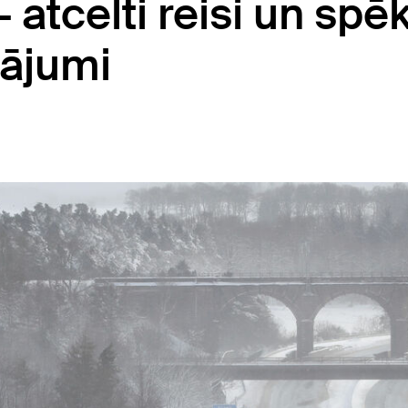
– atcelti reisi un spē
nājumi