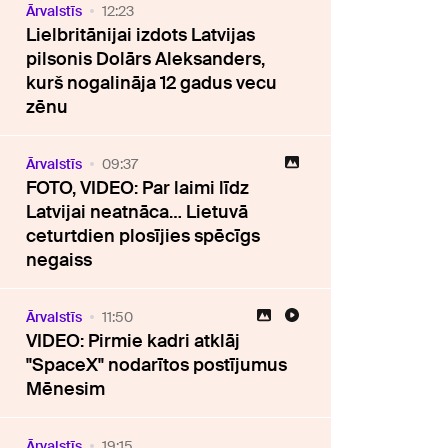
Ārvalstīs
12:23
Lielbritānijai izdots Latvijas
pilsonis Dolārs Aleksanders,
kurš nogalināja 12 gadus vecu
zēnu
Ārvalstīs
09:37
FOTO, VIDEO: Par laimi līdz
Latvijai neatnāca… Lietuvā
ceturtdien plosījies spēcīgs
negaiss
Ārvalstīs
11:50
VIDEO: Pirmie kadri atklāj
"SpaceX" nodarītos postījumus
Mēnesim
Ārvalstīs
19:15