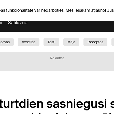
Laika ziņas
Horoskopi
avs
pas funkcionalitāte var nedarboties. Mēs iesakām atjaunot J
i
Satiksme
Domas
Veselība
Testi
Māja
Receptes
Bērni
Auto
1188 play
Sports
Bizness
Reklāma
eturtdien sasniegusi