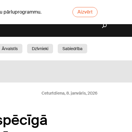
ūsu pārluprogrammu.
Aizvērt
Ārvalstīs
Dzīvnieki
Sabiedrība
Dārzs
Ceturtdiena, 8. janvāris, 2026
 spēcīgā