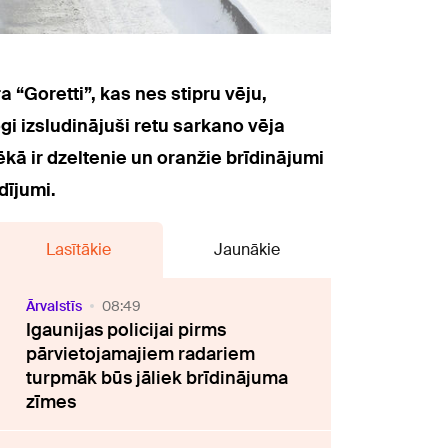
 “Goretti”, kas nes stipru vēju,
i izsludinājuši retu sarkano vēja
kā ir dzeltenie un oranžie brīdinājumi
dījumi.
Lasītākie
Jaunākie
Ārvalstīs
08:49
Igaunijas policijai pirms
pārvietojamajiem radariem
turpmāk būs jāliek brīdinājuma
zīmes