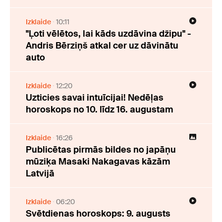
Izklaide
10:11
"Ļoti vēlētos, lai kāds uzdāvina džipu" -
Andris Bērziņš atkal cer uz dāvinātu
auto
Izklaide
12:20
Uzticies savai intuīcijai! Nedēļas
horoskops no 10. līdz 16. augustam
Izklaide
16:26
Publicētas pirmās bildes no japāņu
mūziķa Masaki Nakagavas kāzām
Latvijā
Izklaide
06:20
Svētdienas horoskops: 9. augusts