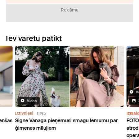
Reklāma
Tev varētu patikt
V
Video
Dzīvnieki
11:45
Izklai
cenšas
Signe Vanaga pieņēmusi smagu lēmumu par
FOTO:
ģimenes mīluļiem
atrod
operā