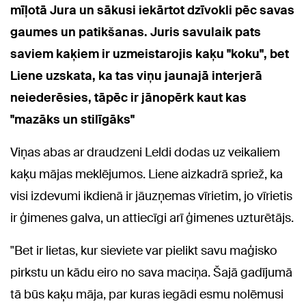
mīļotā Jura un sākusi iekārtot dzīvokli pēc savas
gaumes un patikšanas. Juris savulaik pats
saviem kaķiem ir uzmeistarojis kaķu "koku", bet
Liene uzskata, ka tas viņu jaunajā interjerā
neiederēsies, tāpēc ir jānopērk kaut kas
"mazāks un stilīgāks"
Viņas abas ar draudzeni Leldi dodas uz veikaliem
kaķu mājas meklējumos. Liene aizkadrā spriež, ka
visi izdevumi ikdienā ir jāuzņemas vīrietim, jo vīrietis
ir ģimenes galva, un attiecīgi arī ģimenes uzturētājs.
"Bet ir lietas, kur sieviete var pielikt savu maģisko
pirkstu un kādu eiro no sava maciņa. Šajā gadījumā
tā būs kaķu māja, par kuras iegādi esmu nolēmusi