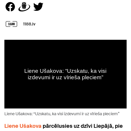
1188.lv
Liene Ušakova: “Uzskatu, ka visi izdevumi ir uz vīrieša pleciem”
Liene Ušakova
pārcēlusies uz dzīvi Liepājā, pie