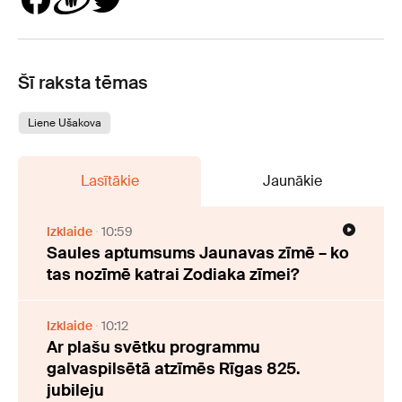
Šī raksta tēmas
Liene Ušakova
Lasītākie
Jaunākie
Izklaide
10:59
Saules aptumsums Jaunavas zīmē – ko
tas nozīmē katrai Zodiaka zīmei?
Izklaide
10:12
Ar plašu svētku programmu
galvaspilsētā atzīmēs Rīgas 825.
jubileju