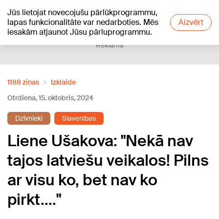
Jūs lietojat novecojušu pārlūkprogrammu,
+26
°C
lapas funkcionalitāte var nedarboties. Mēs
Aizvērt
iesakām atjaunot Jūsu pārluprogrammu.
Reklāma
1188 ziņas
Izklaide
Otrdiena, 15. oktobris, 2024
Dzīvnieki
Slavenības
Liene Ušakova: "Nekā nav
tajos latviešu veikalos! Pilns
ar visu ko, bet nav ko
pirkt...."