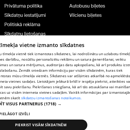
Privātuma politika
Autobusu biļetes
Sīkdatņu iestatījumi
Vilcienu biļetes
Politiskā reklāma
Sīkdatņu lietošanas
noteikumi
 tīmekļa vietne izmanto sīkdatnes
Komentāru pievienošana
 tīmekļa vietnē tiek izmantotas sīkdatnes, lai nodrošinātu un uzlabotu tīmek
nes darbību., nosūtītu personalizētu reklāmu un satura ģenerēšanai, veiktu
āmas un satura mērījumus, auditorijas datu apkopošanu, kā arī produktu izst
TV programma
zlabošanu. Zemāk sniedzam informāciju par visām sīkdatnēm, kuras tiek
Līguma noteikumi
ntotas mūsu tīmekļa vietnēs. Sīkdatnes var atšķirties atkarībā no apmeklētā
rneta vietnes sadaļas. Lietotājam jebkurā brīdī ir iespēja piekrist, atteikties va
360 Ziņu kontakti
īt savu piekrišanu. Piekrišanas sniegšana, kā arī tās atsaukšana vai mainīša
ecas uz visām interneta vietnes sadaļām. Vairāk informācijas par izmantotaj
Helio Media
atnēm skatīt
sīkdatņu izmantošanas noteikumos.
ĪT VISUS PARTNERUS
(1718) →
Portāla palīdzības dienests: e-pasts -
info@1188.lv
PIELĀGOT IZVĒLI
Copyright © 2004-2026 SIA HELIO MEDIA.
All rights reserved.
PIEKRIST VISĀM SĪKDATNĒM