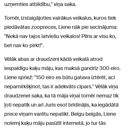
uzņemties atbildību," viņa saka.
Tomēr, izstaigājoties vairākus veikalus, kuros tiek
piedāvātas zoopreces, Liene nāk pie secinājuma:
"Nekā nav tajos latviešu veikalos! Pilns ar visu ko,
bet nav ko pirkt!".
Vēlāk abas ar draudzeni kādā veikalā atrod
iespaidīgu kaķu māju, kas maksā gandrīz 300 eiro.
Liene spriež: "150 eiro es būtu gatava iztērēt, aci
nepamirkšķinot, tas ir adekvāts cipars." Vēlāk viņa
draudzenei saka, ka tā māja viņai tomēr nemaz tik
ļoti nepatīk un arī Juris esot brīdinājis, ka iegādātā
prece viņam varētu nepatikt. Beigu beigās, Liene
nolemj kaķu māju pasūtīt internetā, jo tur tās