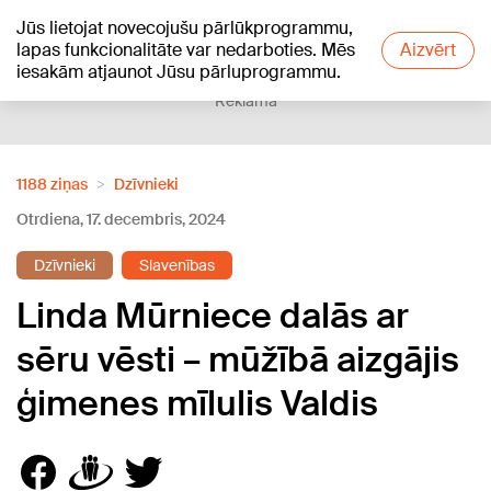
Jūs lietojat novecojušu pārlūkprogrammu,
+24
°C
lapas funkcionalitāte var nedarboties. Mēs
Aizvērt
iesakām atjaunot Jūsu pārluprogrammu.
Reklāma
1188 ziņas
Dzīvnieki
Otrdiena, 17. decembris, 2024
Dzīvnieki
Slavenības
Linda Mūrniece dalās ar
sēru vēsti – mūžībā aizgājis
ģimenes mīlulis Valdis