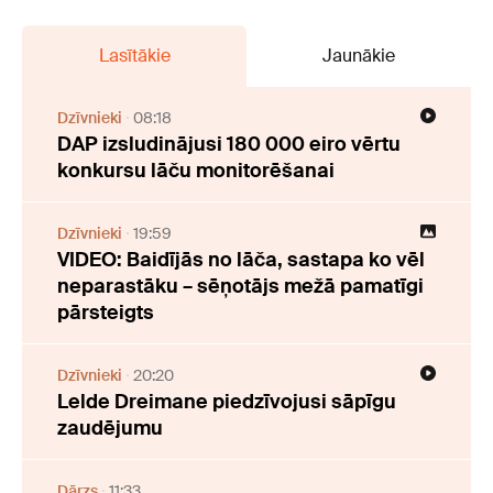
Lasītākie
Jaunākie
Dzīvnieki
08:18
DAP izsludinājusi 180 000 eiro vērtu
konkursu lāču monitorēšanai
Dzīvnieki
19:59
VIDEO: Baidījās no lāča, sastapa ko vēl
neparastāku – sēņotājs mežā pamatīgi
pārsteigts
Dzīvnieki
20:20
Lelde Dreimane piedzīvojusi sāpīgu
zaudējumu
Dārzs
11:33