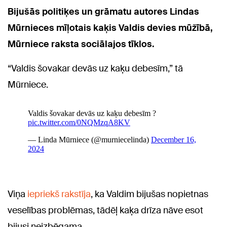
Bijušās politiķes un grāmatu autores Lindas
Mūrnieces mīļotais kaķis Valdis devies mūžībā,
Mūrniece raksta sociālajos tīklos.
“Valdis šovakar devās uz kaķu debesīm,” tā
Mūrniece.
Viņa
iepriekš rakstīja
, ka Valdim bijušas nopietnas
veselības problēmas, tādēļ kaķa drīza nāve esot
bijusi neizbēgama.