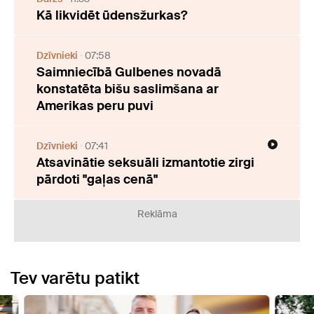
Kā likvidēt ūdensžurkas?
Dzīvnieki
07:58
Saimniecībā Gulbenes novadā
konstatēta bišu saslimšana ar
Amerikas peru puvi
Dzīvnieki
07:41
Atsavinātie seksuāli izmantotie zirgi
pārdoti "gaļas cenā"
Reklāma
Tev varētu patikt