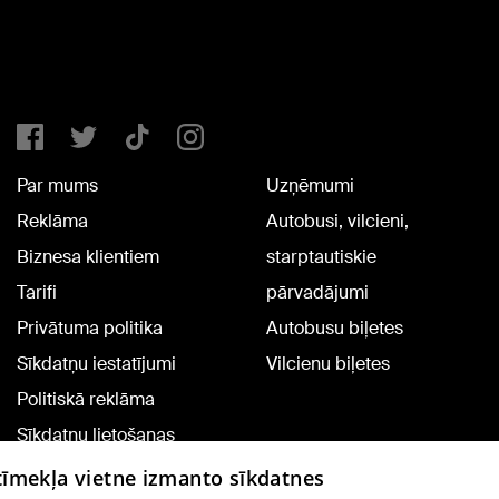
Par mums
Uzņēmumi
Reklāma
Autobusi, vilcieni,
Biznesa klientiem
starptautiskie
Tarifi
pārvadājumi
Privātuma politika
Autobusu biļetes
Sīkdatņu iestatījumi
Vilcienu biļetes
Politiskā reklāma
Sīkdatņu lietošanas
noteikumi
 tīmekļa vietne izmanto sīkdatnes