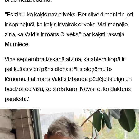
“Es zinu, ka kaķis nav cilvēks. Bet cilvēki mani tik ļoti
ir sāpinājuši, ka kaķis ir vairāk cilvēks. Visi manējie
zina, ka Valdis ir mans Cilvēks,” par kaķīti rakstīja
Mūrniece.
Viņa septembra izskaņā atzina, ka abiem kopā ir
palikušas vien pāris dienas: “Es pieņēmu to
lēmumu. Lai mans Valdis izbauda pēdējo laiciņu un
beidzot ēd visu, ko sirds kāro. Nevis to, ko dakteris
paraksta.”