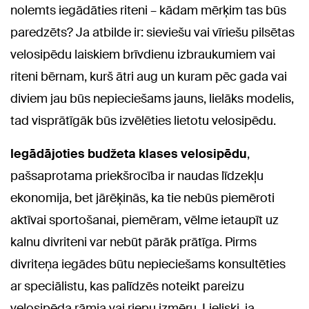
nolemts iegādāties riteni – kādam mērķim tas būs
paredzēts? Ja atbilde ir: sieviešu vai vīriešu pilsētas
velosipēdu laiskiem brīvdienu izbraukumiem vai
riteni bērnam, kurš ātri aug un kuram pēc gada vai
diviem jau būs nepieciešams jauns, lielāks modelis,
tad visprātīgāk būs izvēlēties lietotu velosipēdu.
Iegādājoties
budžeta klases velosipēdu
,
pašsaprotama priekšrocība ir naudas līdzekļu
ekonomija, bet jārēķinās, ka tie nebūs piemēroti
aktīvai sportošanai, piemēram, vēlme ietaupīt uz
kalnu divriteni var nebūt pārāk prātīga. Pirms
divriteņa iegādes būtu nepieciešams konsultēties
ar speciālistu, kas palīdzēs noteikt pareizu
velosipēda rāmja vai riepu izmēru. Lieliski, ja