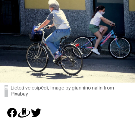
Lietoti velosipēdi, Image by giannino nalin from
Pixabay