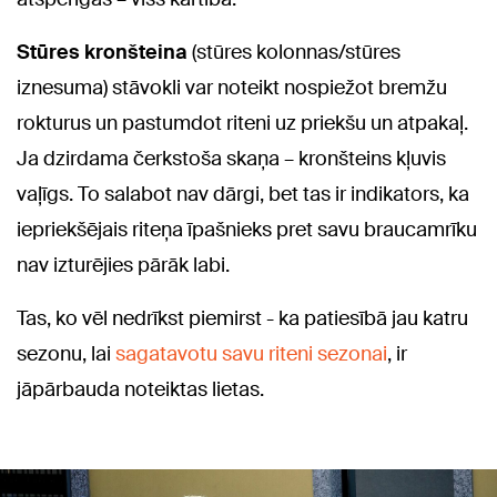
Stūres kronšteina
(stūres kolonnas/stūres
iznesuma) stāvokli var noteikt nospiežot bremžu
rokturus un pastumdot riteni uz priekšu un atpakaļ.
Ja dzirdama čerkstoša skaņa – kronšteins kļuvis
vaļīgs. To salabot nav dārgi, bet tas ir indikators, ka
iepriekšējais riteņa īpašnieks pret savu braucamrīku
nav izturējies pārāk labi.
Tas, ko vēl nedrīkst piemirst - ka patiesībā jau katru
sezonu, lai
sagatavotu savu riteni sezonai
, ir
jāpārbauda noteiktas lietas.