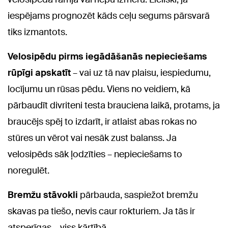
iespējams prognozēt kāds ceļu segums pārsvarā
tiks izmantots.
Velosipēdu
pirms iegādāšanās nepieciešams
rūpīgi apskatīt
– vai uz tā nav plaisu, iespiedumu,
locījumu un rūsas pēdu. Viens no veidiem, kā
pārbaudīt divriteni testa brauciena laikā, protams, ja
braucējs spēj to izdarīt, ir atlaist abas rokas no
stūres un vērot vai nesāk zust balanss. Ja
velosipēds sāk ļodzīties – nepieciešams to
noregulēt.
Bremžu stāvokli
pārbauda, saspiežot bremžu
skavas pa tiešo, nevis caur rokturiem. Ja tās ir
atsperīgas – viss kārtībā.