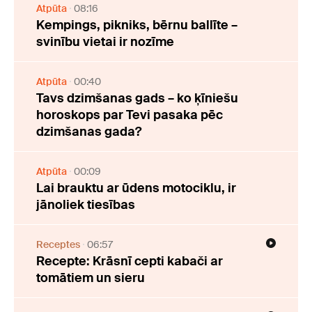
Atpūta
08:16
Kempings, pikniks, bērnu ballīte –
svinību vietai ir nozīme
Atpūta
00:40
Tavs dzimšanas gads – ko ķīniešu
horoskops par Tevi pasaka pēc
dzimšanas gada?
Atpūta
00:09
Lai brauktu ar ūdens motociklu, ir
jānoliek tiesības
Receptes
06:57
Recepte: Krāsnī cepti kabači ar
tomātiem un sieru