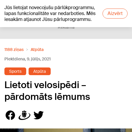
Jūs lietojat novecojušu pārlūkprogrammu,
+22
°C
lapas funkcionalitāte var nedarboties. Mēs
Aizvērt
iesakām atjaunot Jūsu pārluprogrammu.
Reklāma
1188 ziņas
Atpūta
Piektdiena, 9. jūlijs, 2021
Sports
Atpūta
Lietoti velosipēdi –
pārdomāts lēmums