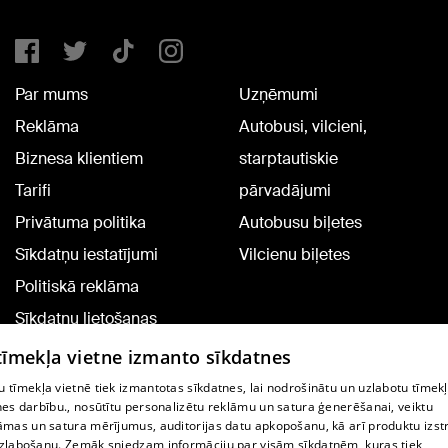
Par mums
Uzņēmumi
Reklāma
Autobusi, vilcieni,
Biznesa klientiem
starptautiskie
Tarifi
pārvadājumi
Privātuma politika
Autobusu biļetes
Sīkdatņu iestatījumi
Vilcienu biļetes
Politiskā reklāma
Sīkdatņu lietošanas
noteikumi
 tīmekļa vietne izmanto sīkdatnes
Komentāru pievienošana
 tīmekļa vietnē tiek izmantotas sīkdatnes, lai nodrošinātu un uzlabotu tīmek
nes darbību., nosūtītu personalizētu reklāmu un satura ģenerēšanai, veiktu
āmas un satura mērījumus, auditorijas datu apkopošanu, kā arī produktu izst
TV programma
zlabošanu. Zemāk sniedzam informāciju par visām sīkdatnēm, kuras tiek