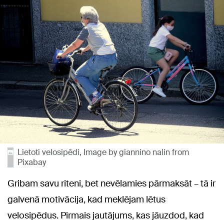
Lietoti velosipēdi, Image by giannino nalin from
Pixabay
Gribam savu riteni, bet nevēlamies pārmaksāt – tā ir
galvenā motivācija, kad meklējam lētus
velosipēdus. Pirmais jautājums, kas jāuzdod, kad