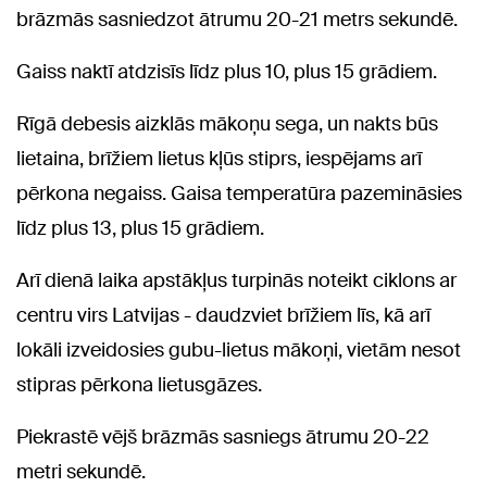
brāzmās sasniedzot ātrumu 20-21 metrs sekundē.
Gaiss naktī atdzisīs līdz plus 10, plus 15 grādiem.
Rīgā debesis aizklās mākoņu sega, un nakts būs
lietaina, brīžiem lietus kļūs stiprs, iespējams arī
pērkona negaiss. Gaisa temperatūra pazemināsies
līdz plus 13, plus 15 grādiem.
Arī dienā laika apstākļus turpinās noteikt ciklons ar
centru virs Latvijas - daudzviet brīžiem līs, kā arī
lokāli izveidosies gubu-lietus mākoņi, vietām nesot
stipras pērkona lietusgāzes.
Piekrastē vējš brāzmās sasniegs ātrumu 20-22
metri sekundē.