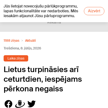
Jūs lietojat novecojušu pārlūkprogrammu,
+25
°C
lapas funkcionalitāte var nedarboties. Mēs
Aizvērt
iesakām atjaunot Jūsu pārluprogrammu.
Reklāma
1188 ziņas
Aktuāli
Trešdiena, 8. jūlijs, 2026
Laika ziņas
Lietus turpināsies arī
ceturtdien, iespējams
pērkona negaiss