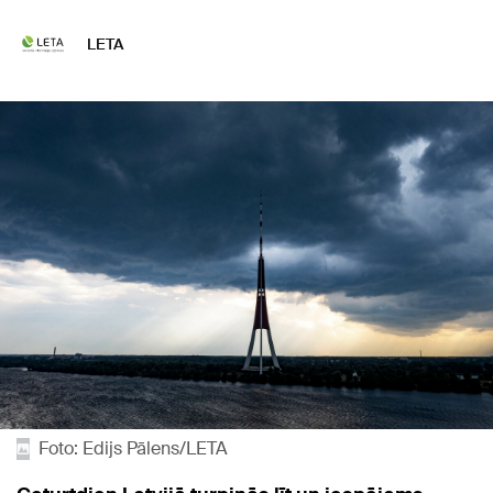
LETA
Foto: Edijs Pālens/LETA