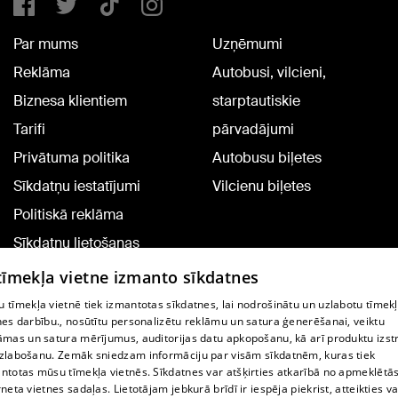
Par mums
Uzņēmumi
Reklāma
Autobusi, vilcieni,
Biznesa klientiem
starptautiskie
Tarifi
pārvadājumi
Privātuma politika
Autobusu biļetes
Sīkdatņu iestatījumi
Vilcienu biļetes
Politiskā reklāma
Sīkdatņu lietošanas
noteikumi
 tīmekļa vietne izmanto sīkdatnes
Komentāru pievienošana
 tīmekļa vietnē tiek izmantotas sīkdatnes, lai nodrošinātu un uzlabotu tīmek
nes darbību., nosūtītu personalizētu reklāmu un satura ģenerēšanai, veiktu
āmas un satura mērījumus, auditorijas datu apkopošanu, kā arī produktu izst
TV programma
zlabošanu. Zemāk sniedzam informāciju par visām sīkdatnēm, kuras tiek
Līguma noteikumi
ntotas mūsu tīmekļa vietnēs. Sīkdatnes var atšķirties atkarībā no apmeklētā
rneta vietnes sadaļas. Lietotājam jebkurā brīdī ir iespēja piekrist, atteikties va