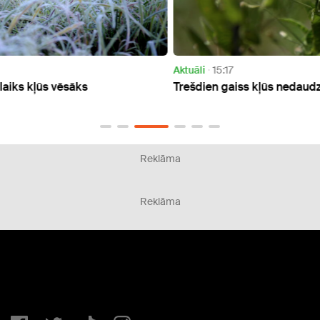
Aktuāli
15:17
Aktuāl
Trešdien gaiss kļūs nedaudz karstāks
Otrdi
Reklāma
Reklāma