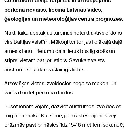
Ceturtdien Latvijā turpinās līt un iespējams
pērkona negaiss, liecina Latvijas Vides,
ģeoloģijas un meteoroloģijas centra prognozes.
Naktī laika apstākļus turpinās noteikt aktīvs ciklons
virs Baltijas valstīm. Mākoņi teritorijas lielākajā daļā
atnesīs lietu - rietumu daļā lietus būs ilgstošs un
stiprs, vietām pat ļoti stiprs. Savukārt valsts
austrumos gaidāms īslaicīgs lietus.
Atsevišķās vietās izveidosies negaisa mākoņi un
varēs dzirdēt pērkona dārdus.
Pūšot lēnam vējam, dažviet austrumos izveidosies
migla, dūmaka. Kurzemē, piekrastes rajonos vējš
brāzmās pastiprināsies līdz 15-18 metriem sekundē,