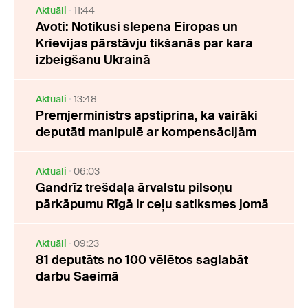
Aktuāli
11:44
Avoti: Notikusi slepena Eiropas un
Krievijas pārstāvju tikšanās par kara
izbeigšanu Ukrainā
Aktuāli
13:48
Premjerministrs apstiprina, ka vairāki
deputāti manipulē ar kompensācijām
Aktuāli
06:03
Gandrīz trešdaļa ārvalstu pilsoņu
pārkāpumu Rīgā ir ceļu satiksmes jomā
Aktuāli
09:23
81 deputāts no 100 vēlētos saglabāt
darbu Saeimā