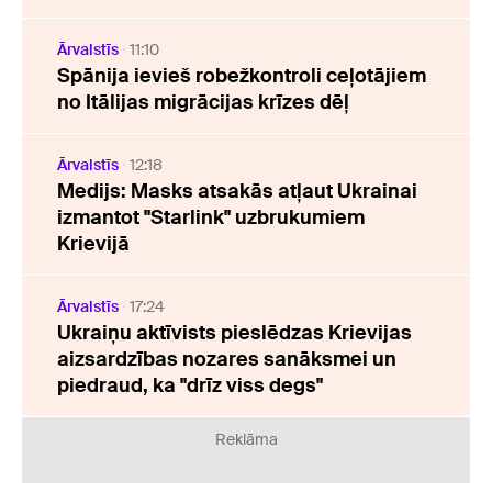
Ārvalstīs
11:10
Spānija ievieš robežkontroli ceļotājiem
no Itālijas migrācijas krīzes dēļ
Ārvalstīs
12:18
Medijs: Masks atsakās atļaut Ukrainai
izmantot "Starlink" uzbrukumiem
Krievijā
Ārvalstīs
17:24
Ukraiņu aktīvists pieslēdzas Krievijas
aizsardzības nozares sanāksmei un
piedraud, ka "drīz viss degs"
Reklāma