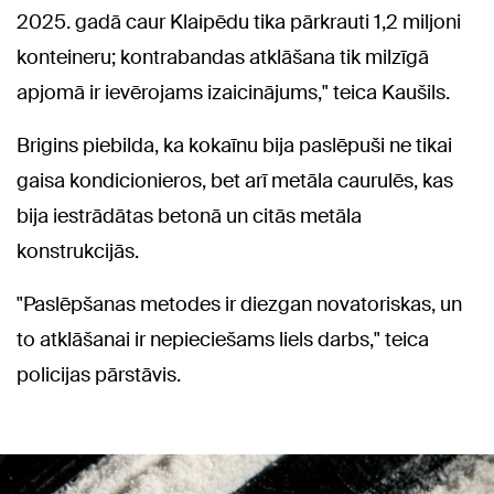
2025. gadā caur Klaipēdu tika pārkrauti 1,2 miljoni
konteineru; kontrabandas atklāšana tik milzīgā
apjomā ir ievērojams izaicinājums," teica Kaušils.
Brigins piebilda, ka kokaīnu bija paslēpuši ne tikai
gaisa kondicionieros, bet arī metāla caurulēs, kas
bija iestrādātas betonā un citās metāla
konstrukcijās.
"Paslēpšanas metodes ir diezgan novatoriskas, un
to atklāšanai ir nepieciešams liels darbs," teica
policijas pārstāvis.