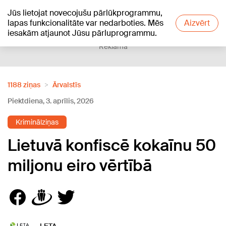
Jūs lietojat novecojušu pārlūkprogrammu,
+11
°C
lapas funkcionalitāte var nedarboties. Mēs
Aizvērt
iesakām atjaunot Jūsu pārluprogrammu.
Reklāma
1188 ziņas
Ārvalstīs
Piektdiena, 3. aprīlis, 2026
Kriminālziņas
Lietuvā konfiscē kokaīnu 50
miljonu eiro vērtībā