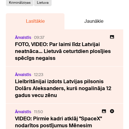
Kriminālziņas
Lietuva
Lasītākie
Jaunākie
Ārvalstīs
09:37
FOTO, VIDEO: Par laimi līdz Latvijai
neatnāca… Lietuvā ceturtdien plosījies
spēcīgs negaiss
Ārvalstīs
12:23
Lielbritānijai izdots Latvijas pilsonis
Dolārs Aleksanders, kurš nogalināja 12
gadus vecu zēnu
Ārvalstīs
11:50
VIDEO: Pirmie kadri atklāj "SpaceX"
nodarītos postījumus Mēnesim