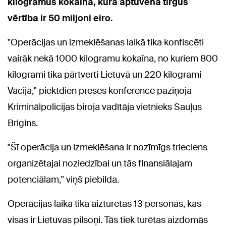
kilogramus kokaīna, kura aptuvenā tirgus
vērtība ir 50 miljoni eiro.
"Operācijas un izmeklēšanas laikā tika konfiscēti
vairāk nekā 1000 kilogramu kokaīna, no kuriem 800
kilogrami tika pārtverti Lietuvā un 220 kilogrami
Vācijā," piektdien preses konferencē paziņoja
Kriminālpolicijas biroja vadītāja vietnieks Sauļus
Brigins.
"Šī operācija un izmeklēšana ir nozīmīgs trieciens
organizētajai noziedzībai un tās finansiālajam
potenciālam," viņš piebilda.
Operācijas laikā tika aizturētas 13 personas, kas
visas ir Lietuvas pilsoņi. Tās tiek turētas aizdomās