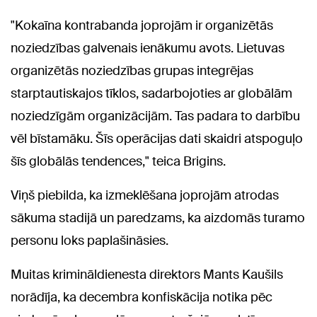
"Kokaīna kontrabanda joprojām ir organizētās
noziedzības galvenais ienākumu avots. Lietuvas
organizētās noziedzības grupas integrējas
starptautiskajos tīklos, sadarbojoties ar globālām
noziedzīgām organizācijām. Tas padara to darbību
vēl bīstamāku. Šīs operācijas dati skaidri atspoguļo
šīs globālās tendences," teica Brigins.
Viņš piebilda, ka izmeklēšana joprojām atrodas
sākuma stadijā un paredzams, ka aizdomās turamo
personu loks paplašināsies.
Muitas krimināldienesta direktors Mants Kaušils
norādīja, ka decembra konfiskācija notika pēc