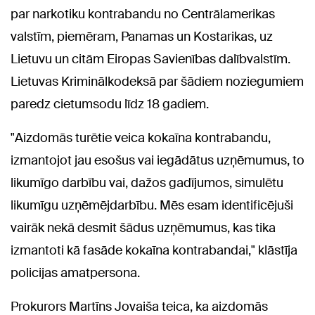
par narkotiku kontrabandu no Centrālamerikas
valstīm, piemēram, Panamas un Kostarikas, uz
Lietuvu un citām Eiropas Savienības dalībvalstīm.
Lietuvas Kriminālkodeksā par šādiem noziegumiem
paredz cietumsodu līdz 18 gadiem.
"Aizdomās turētie veica kokaīna kontrabandu,
izmantojot jau esošus vai iegādātus uzņēmumus, to
likumīgo darbību vai, dažos gadījumos, simulētu
likumīgu uzņēmējdarbību. Mēs esam identificējuši
vairāk nekā desmit šādus uzņēmumus, kas tika
izmantoti kā fasāde kokaīna kontrabandai," klāstīja
policijas amatpersona.
Prokurors Martīns Jovaiša teica, ka aizdomās