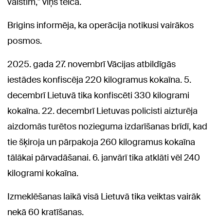
valstīm," viņš teica.
Brigins informēja, ka operācija notikusi vairākos
posmos.
2025. gada 27. novembrī Vācijas atbildīgās
iestādes konfiscēja 220 kilogramus kokaīna. 5.
decembrī Lietuvā tika konfiscēti 330 kilogrami
kokaīna. 22. decembrī Lietuvas policisti aizturēja
aizdomās turētos nozieguma izdarīšanas brīdī, kad
tie šķiroja un pārpakoja 260 kilogramus kokaīna
tālākai pārvadāšanai. 6. janvārī tika atklāti vēl 240
kilogrami kokaīna.
Izmeklēšanas laikā visā Lietuvā tika veiktas vairāk
nekā 60 kratīšanas.