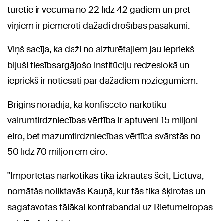
turētie ir vecumā no 22 līdz 42 gadiem un pret
viņiem ir piemēroti dažādi drošības pasākumi.
Viņš sacīja, ka daži no aizturētajiem jau iepriekš
bijuši tiesībsargājošo institūciju redzeslokā un
iepriekš ir notiesāti par dažādiem noziegumiem.
Brigins norādīja, ka konfiscēto narkotiku
vairumtirdzniecības vērtība ir aptuveni 15 miljoni
eiro, bet mazumtirdzniecības vērtība svārstās no
50 līdz 70 miljoniem eiro.
"Importētās narkotikas tika izkrautas šeit, Lietuvā,
nomātās noliktavās Kauņā, kur tās tika šķirotas un
sagatavotas tālākai kontrabandai uz Rietumeiropas