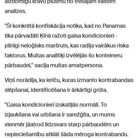
aizdomīgu kravu plūsmu no trešajām valstīm
analīzes.
"Šī konkrētā konfiskācija notika, kad no Panamas
tika pārvadāti Ķīnā ražoti gaisa kondicionieri -
pilnīgi neloģisks maršruts, kas radīja vairākus riska
faktorus. Muitas analītiķi izvēlējās šo konteineru
pārbaudei," sacīja muitas amatpersona.
Viņš norādīja, ka ierīču, kuras izmanto kontrabandas
slēpšanai, identificēšana ir ārkārtīgi grūta.
"Gaisa kondicionieri izskatījās normāli. To
izjaukšana vai urbšana ir sarežģīta, un mums
vienmēr jāatrod līdzsvars starp pārbaudēm un
nepieciešamību atklāt šāda mēroga kontrabandu.