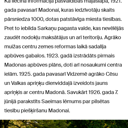
Kā liecina informācija pašvaldības mājaslapā, 1921.
gada pavasarī Madonai, kuras iedzīvotāju skaits
pārsniedza 1000, dotas patstāvīga miesta tiesības.
Pret to iebilda Sarkaņu pagasta valde, kas nevēlējās
zaudēt nodokļu maksātājus un arī teritoriju. Agrāko
muižas centru zemes reformas laikā sadalīja
apbūves gabalos. 1923. gadā izstrādāts pirmais
Madonas apbūves plāns, doti arī nosaukumi centra
ielām. 1925. gada pavasarī Vidzemē agrāko Cēsu
un Valkas apriņķu dienviddaļā izveidots jauns
apriņķis ar centru Madonā. Savukārt 1926. gada 7.
jūnijā parakstīts Saeimas lēmums par pilsētas
tiesību piešķiršanu Madonai.