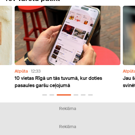
Atpūta
12:33
Atpūt
m
10 vietas Rīgā un tās tuvumā, kur doties
Jau š
pasaules garšu ceļojumā
svinē
Reklāma
Reklāma