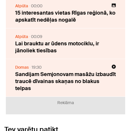
Atpūta
00:00
15 interesantas vietas Rīgas reģionā, ko
apskatīt nedēļas nogalē
Atpūta
00:09
Lai brauktu ar ūdens motociklu, ir
jānoliek tiesības
Domas
19:30
Sandijam Semjonovam masāžu izbaudīt
traucē dīvainas skaņas no blakus
telpas
Reklāma
Tev varētu patikt