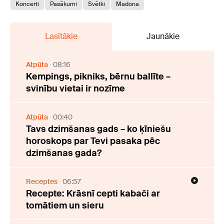
Koncerti
Pasākumi
Svētki
Madona
Lasītākie
Jaunākie
Atpūta
08:16
Kempings, pikniks, bērnu ballīte –
svinību vietai ir nozīme
Atpūta
00:40
Tavs dzimšanas gads – ko ķīniešu
horoskops par Tevi pasaka pēc
dzimšanas gada?
Receptes
06:57
Recepte: Krāsnī cepti kabači ar
tomātiem un sieru