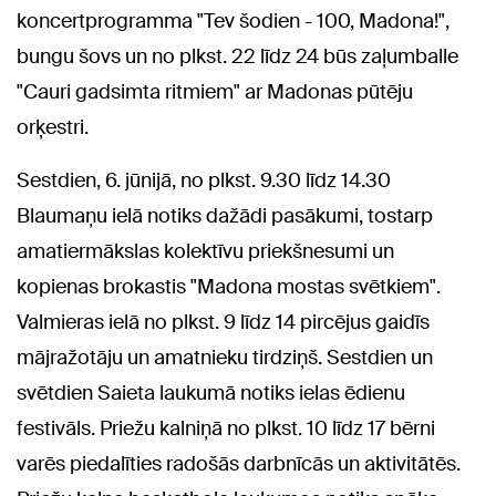
koncertprogramma "Tev šodien - 100, Madona!",
bungu šovs un no plkst. 22 līdz 24 būs zaļumballe
"Cauri gadsimta ritmiem" ar Madonas pūtēju
orķestri.
Sestdien, 6. jūnijā, no plkst. 9.30 līdz 14.30
Blaumaņu ielā notiks dažādi pasākumi, tostarp
amatiermākslas kolektīvu priekšnesumi un
kopienas brokastis "Madona mostas svētkiem".
Valmieras ielā no plkst. 9 līdz 14 pircējus gaidīs
mājražotāju un amatnieku tirdziņš. Sestdien un
svētdien Saieta laukumā notiks ielas ēdienu
festivāls. Priežu kalniņā no plkst. 10 līdz 17 bērni
varēs piedalīties radošās darbnīcās un aktivitātēs.