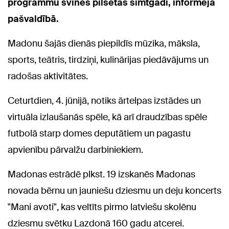
programmu svinēs pilsētas simtgadi, informēja
pašvaldībā.
Madonu šajās dienās piepildīs mūzika, māksla,
sports, teātris, tirdziņi, kulinārijas piedāvājums un
radošas aktivitātes.
Ceturtdien, 4. jūnijā, notiks ārtelpas izstādes un
virtuāla izlaušanās spēle, kā arī draudzības spēle
futbolā starp domes deputātiem un pagastu
apvienību pārvalžu darbiniekiem.
Madonas estrādē plkst. 19 izskanēs Madonas
novada bērnu un jauniešu dziesmu un deju koncerts
"Mani avoti", kas veltīts pirmo latviešu skolēnu
dziesmu svētku Lazdonā 160 gadu atcerei.