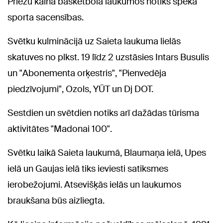
Priežu kalna basketbola laukumos notiks spēka
sporta sacensības.
Svētku kulminācijā uz Saieta laukuma lielās
skatuves no plkst. 19 līdz 2 uzstāsies Intars Busulis
un "Abonementa orķestris", "Pienvedēja
piedzīvojumi", Ozols, YŪT un Dj DOT.
Sestdien un svētdien notiks arī dažādas tūrisma
aktivitātes "Madonai 100".
Svētku laikā Saieta laukumā, Blaumaņa ielā, Upes
ielā un Gaujas ielā tiks ieviesti satiksmes
ierobežojumi. Atsevišķās ielās un laukumos
braukšana būs aizliegta.