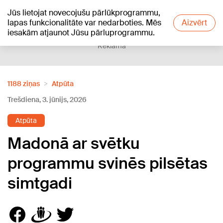
Jūs lietojat novecojušu pārlūkprogrammu,
+25
°C
lapas funkcionalitāte var nedarboties. Mēs
Aizvērt
iesakām atjaunot Jūsu pārluprogrammu.
Reklāma
1188 ziņas
Atpūta
Trešdiena, 3. jūnijs, 2026
Atpūta
Madonā ar svētku
programmu svinēs pilsētas
simtgadi