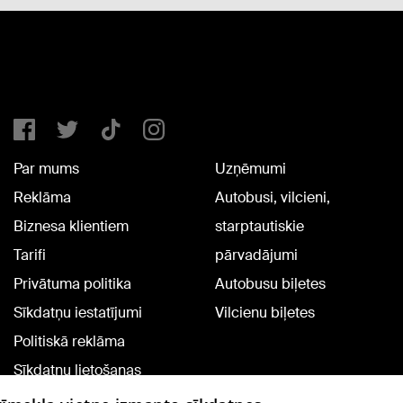
Par mums
Uzņēmumi
Reklāma
Autobusi, vilcieni,
Biznesa klientiem
starptautiskie
Tarifi
pārvadājumi
Privātuma politika
Autobusu biļetes
Sīkdatņu iestatījumi
Vilcienu biļetes
Politiskā reklāma
Sīkdatņu lietošanas
noteikumi