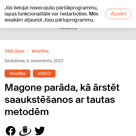
Jūs lietojat novecojušu pārlūkprogrammu,
+16
°C
lapas funkcionalitāte var nedarboties. Mēs
Aizvērt
iesakām atjaunot Jūsu pārluprogrammu.
Reklāma
1188 ziņas
Veselība
Sestdiena, 5. novembris, 2022
Veselība
VIDEO
Magone parāda, kā ārstēt
saaukstēšanos ar tautas
metodēm