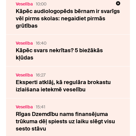
Veselība
10:00
Kāpēc audiologopēds bērnam ir svarīgs
vēl pirms skolas: negaidiet pirmās
grūtības
Veselība
16:40
Kāpēc svars nekrītas? 5 biežākās
kļūdas
Veselība
16:27
Eksperti atklāj, kā regulāra brokastu
izlaišana ietekmē veselību
Veselība
15:41
Rīgas Dzemdību nams finansējuma
trūkuma dēļ spiests uz laiku slēgt visu
sesto stāvu