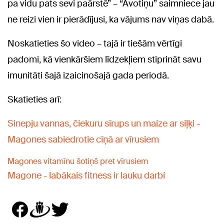
pa vidu pats sevi paārstē” – “Avotiņu” saimniece jau
ne reizi vien ir pierādījusi, ka vājums nav viņas dabā.
Noskatieties šo video – tajā ir tiešām vērtīgi
padomi, kā vienkāršiem līdzekļiem stiprināt savu
imunitāti šajā izaicinošajā gada periodā.
Skatieties arī:
Sinepju vannas, čiekuru sīrups un maize ar siļķi -
Magones sabiedrotie cīņā ar vīrusiem
Magones vitamīnu šotiņš pret vīrusiem
Magone - labākais fitness ir lauku darbi