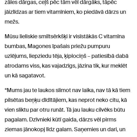
zāles dārgas, ceļš pēc tām vēl dārgāks, tāpēc
jāizlīdzas ar tiem vitamīniem, ko piedāvā dārzs un
mežs.
Mūsu lieliskie smiltsērkšķi ir visīstākās C vitamīna
bumbas, Magones īpašais priežu pumpuru
uzlējums, liepziedu tēja, ķiplociņš – patiesībā dabā
atrodams viss, kas vajadzīgs, jāzina tik, kur meklēt
un kā sagatavot.
“Mums jau te laukos slimot nav laika, nav tā kā tiem
pilsētas beņķu dīdītājiem, kas neprot neko citu, kā
vien sliktu par otru runāt. Tā jau lauku cilvēks būtu
pagalam. Dzīvnieki kūtī gaida, dārzs vēl pirms
ziemas jānokopj līdz galam. Saņemies un dari, un