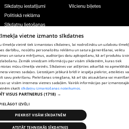
Sīkdatņu iestatījumi
Vilcienu biļetes
Politiskā reklāma
Sīkdatņu lietošanas
noteikumi
 tīmekļa vietne izmanto sīkdatnes
Komentāru pievienošana
 tīmekļa vietnē tiek izmantotas sīkdatnes, lai nodrošinātu un uzlabotu tīmek
nes darbību., nosūtītu personalizētu reklāmu un satura ģenerēšanai, veiktu
āmas un satura mērījumus, auditorijas datu apkopošanu, kā arī produktu izst
TV programma
zlabošanu. Zemāk sniedzam informāciju par visām sīkdatnēm, kuras tiek
Līguma noteikumi
ntotas mūsu tīmekļa vietnēs. Sīkdatnes var atšķirties atkarībā no apmeklētā
rneta vietnes sadaļas. Lietotājam jebkurā brīdī ir iespēja piekrist, atteikties va
360 Ziņu kontakti
īt savu piekrišanu. Piekrišanas sniegšana, kā arī tās atsaukšana vai mainīša
ecas uz visām interneta vietnes sadaļām. Vairāk informācijas par izmantotaj
Helio Media
atnēm skatīt
sīkdatņu izmantošanas noteikumos.
ĪT VISUS PARTNERUS
(1718) →
Portāla palīdzības dienests: e-pasts -
info@1188.lv
PIELĀGOT IZVĒLI
Copyright © 2004-2026 SIA HELIO MEDIA.
All rights reserved.
PIEKRIST VISĀM SĪKDATNĒM
ATSTĀT TEHNISKĀS SĪKDATNES