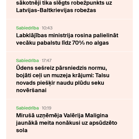
sākotnēji tika slēgts robežpunkts uz
Latvijas-Baltkrievijas robežas
Sabiedrība
10:43
Labklājības ministrija rosina palielināt
vecāku pabalstu līdz 70% no algas
Sabiedrība
17:47
Ūdens sešreiz pārsniedzis normu,
bojāti ceļi un muzeja krājumi: Talsu
novads piešķir naudu plūdu seku
novēršanai
Sabiedrība
10:19
Mirušā uzņēmēja Valērija Maligina
jaunākā meita nonākusi uz apsūdzēto
sola