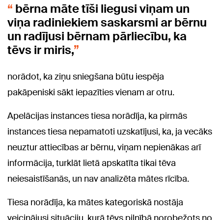
bērna māte tīši liegusi viņam un
viņa radiniekiem saskarsmi ar bērnu
un radījusi bērnam pārliecību, ka
tēvs ir miris,
norādot, ka ziņu sniegšana būtu iespēja
pakāpeniski sākt iepazīties vienam ar otru.
Apelācijas instances tiesa norādīja, ka pirmās
instances tiesa nepamatoti uzskatījusi, ka, ja vecāks
neuztur attiecības ar bērnu, viņam nepienākas arī
informācija, turklāt lietā apskatīta tikai tēva
neiesaistīšanās, un nav analizēta mātes rīcība.
Tiesa norādīja, ka mātes kategoriskā nostāja
veicinājusi situāciju, kurā tēvs pilnībā norobežots no