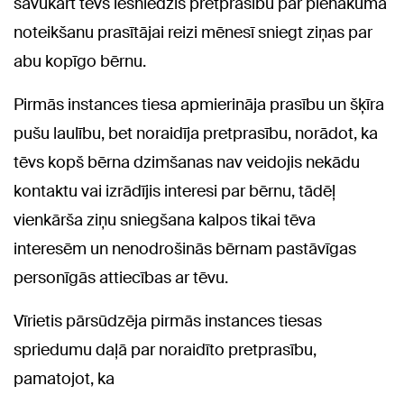
savukārt tēvs iesniedzis pretprasību par pienākuma
noteikšanu prasītājai reizi mēnesī sniegt ziņas par
abu kopīgo bērnu.
Pirmās instances tiesa apmierināja prasību un šķīra
pušu laulību, bet noraidīja pretprasību, norādot, ka
tēvs kopš bērna dzimšanas nav veidojis nekādu
kontaktu vai izrādījis interesi par bērnu, tādēļ
vienkārša ziņu sniegšana kalpos tikai tēva
interesēm un nenodrošinās bērnam pastāvīgas
personīgās attiecības ar tēvu.
Vīrietis pārsūdzēja pirmās instances tiesas
spriedumu daļā par noraidīto pretprasību,
pamatojot, ka