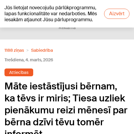
Jūs lietojat novecojušu pārlūkprogrammu,
+15
°C
lapas funkcionalitāte var nedarboties. Mēs
Aizvērt
iesakām atjaunot Jūsu pārluprogrammu.
Reklāma
1188 ziņas
Sabiedrība
Trešdiena, 4. marts, 2026
Attiecības
Māte iestāstījusi bērnam,
ka tēvs ir miris; Tiesa uzliek
pienākumu reizi mēnesī par
bērna dzīvi tēvu tomēr