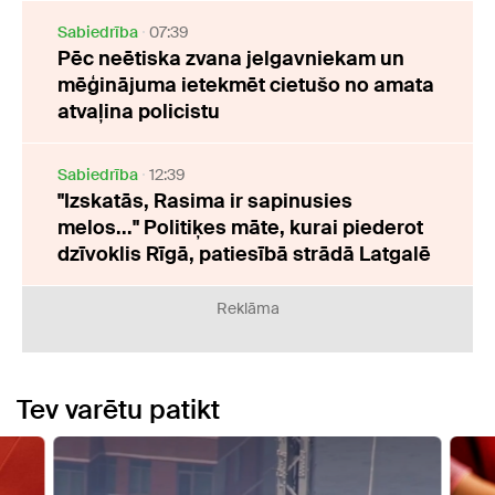
Sabiedrība
07:39
Pēc neētiska zvana jelgavniekam un
mēģinājuma ietekmēt cietušo no amata
atvaļina policistu
Sabiedrība
12:39
"Izskatās, Rasima ir sapinusies
melos..." Politiķes māte, kurai piederot
dzīvoklis Rīgā, patiesībā strādā Latgalē
Reklāma
Tev varētu patikt