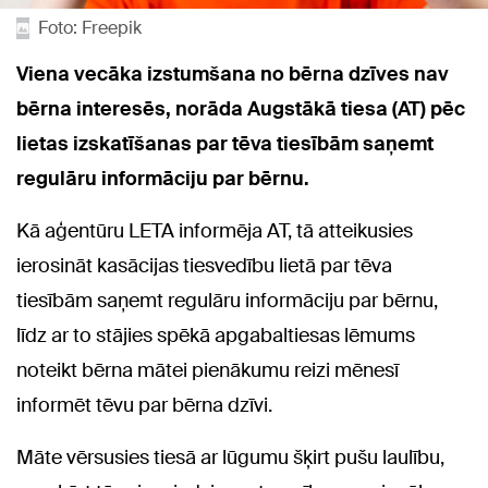
Foto: Freepik
Viena vecāka izstumšana no bērna dzīves nav
bērna interesēs, norāda Augstākā tiesa (AT) pēc
lietas izskatīšanas par tēva tiesībām saņemt
regulāru informāciju par bērnu.
Kā aģentūru LETA informēja AT, tā atteikusies
ierosināt kasācijas tiesvedību lietā par tēva
tiesībām saņemt regulāru informāciju par bērnu,
līdz ar to stājies spēkā apgabaltiesas lēmums
noteikt bērna mātei pienākumu reizi mēnesī
informēt tēvu par bērna dzīvi.
Māte vērsusies tiesā ar lūgumu šķirt pušu laulību,