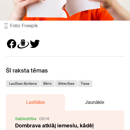
Foto: Freepik
Šī raksta tēmas
Laulības šķiršana
Bērni
Attiecības
Tiesa
Lasītākie
Jaunākie
Sabiedrība
09:14
Dombrava atklāj iemeslu, kādēļ