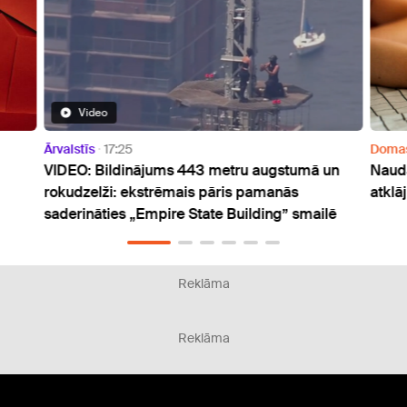
Video
Ārvalstīs
17:25
Doma
VIDEO: Bildinājums 443 metru augstumā un
Nauda
rokudzelži: ekstrēmais pāris pamanās
atklā
saderināties „Empire State Building” smailē
Reklāma
Reklāma