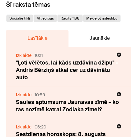
Šī raksta tēmas
Sociālie tīkli
Attiecības
Radīts 1188
Meklējot mīlestību
Lasītākie
Jaunākie
Izklaide
10:11
"Ļoti vēlētos, lai kāds uzdāvina džipu" -
Andris Bērziņš atkal cer uz dāvinātu
auto
Izklaide
10:59
Saules aptumsums Jaunavas zīmē – ko
tas nozīmē katrai Zodiaka zīmei?
Izklaide
06:20
Sestdienas horoskops: 8. augusts