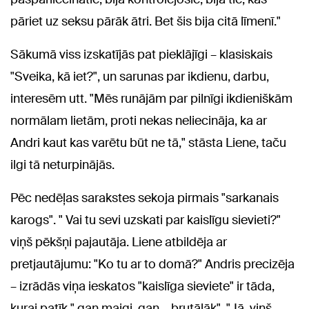
pāriet uz seksu pārāk ātri. Bet šis bija citā līmenī."
Sākumā viss izskatījās pat pieklājīgi – klasiskais
"Sveika, kā iet?", un sarunas par ikdienu, darbu,
interesēm utt. "Mēs runājām par pilnīgi ikdieniškām
normālam lietām, proti nekas neliecināja, ka ar
Andri kaut kas varētu būt ne tā," stāsta Liene, taču
ilgi tā neturpinājās.
Pēc nedēļas sarakstes sekoja pirmais "sarkanais
karogs". " Vai tu sevi uzskati par kaislīgu sievieti?"
viņš pēkšņi pajautāja. Liene atbildēja ar
pretjautājumu: "Ko tu ar to domā?" Andris precizēja
– izrādās viņa ieskatos "kaislīga sieviete" ir tāda,
kurai patīk " gan maigi, gan… brutālāk". "Jā, viņš