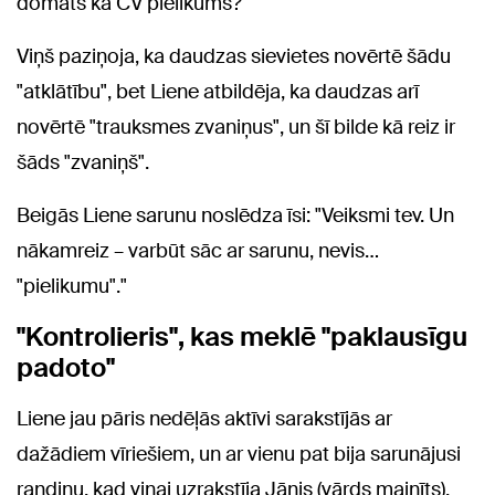
domāts kā CV pielikums?"
Viņš paziņoja, ka daudzas sievietes novērtē šādu
"atklātību", bet Liene atbildēja, ka daudzas arī
novērtē "trauksmes zvaniņus", un šī bilde kā reiz ir
šāds "zvaniņš".
Beigās Liene sarunu noslēdza īsi: "Veiksmi tev. Un
nākamreiz – varbūt sāc ar sarunu, nevis…
"pielikumu"."
"Kontrolieris", kas meklē "paklausīgu
padoto"
Liene jau pāris nedēļās aktīvi sarakstījās ar
dažādiem vīriešiem, un ar vienu pat bija sarunājusi
randiņu, kad viņai uzrakstīja Jānis (vārds mainīts),