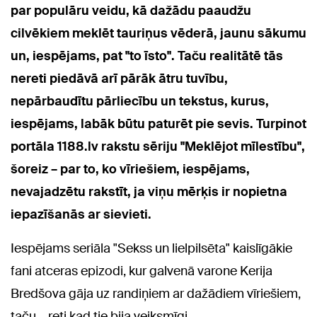
par populāru veidu, kā dažādu paaudžu
cilvēkiem meklēt tauriņus vēderā, jaunu sākumu
un, iespējams, pat "to īsto". Taču realitātē tās
nereti piedāvā arī pārāk ātru tuvību,
nepārbaudītu pārliecību un tekstus, kurus,
iespējams, labāk būtu paturēt pie sevis. Turpinot
portāla 1188.lv rakstu sēriju "Meklējot mīlestību",
šoreiz – par to, ko vīriešiem, iespējams,
nevajadzētu rakstīt, ja viņu mērķis ir nopietna
iepazīšanās ar sievieti.
Iespējams seriāla "Sekss un lielpilsēta" kaislīgākie
fani atceras epizodi, kur galvenā varone Kerija
Bredšova gāja uz randiņiem ar dažādiem vīriešiem,
taču – reti kad tie bija veiksmīgi.