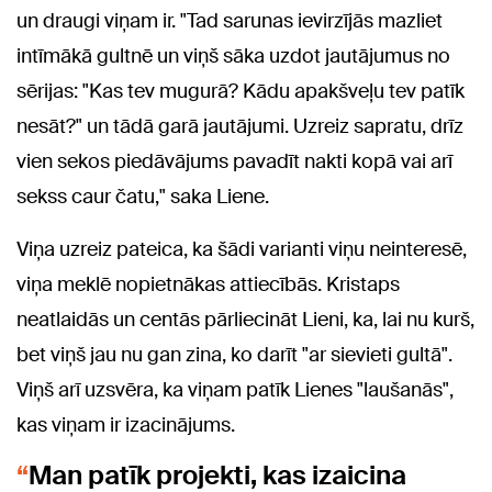
un draugi viņam ir. "Tad sarunas ievirzījās mazliet
intīmākā gultnē un viņš sāka uzdot jautājumus no
sērijas: "Kas tev mugurā? Kādu apakšveļu tev patīk
nesāt?" un tādā garā jautājumi. Uzreiz sapratu, drīz
vien sekos piedāvājums pavadīt nakti kopā vai arī
sekss caur čatu," saka Liene.
Viņa uzreiz pateica, ka šādi varianti viņu neinteresē,
viņa meklē nopietnākas attiecībās. Kristaps
neatlaidās un centās pārliecināt Lieni, ka, lai nu kurš,
bet viņš jau nu gan zina, ko darīt "ar sievieti gultā".
Viņš arī uzsvēra, ka viņam patīk Lienes "laušanās",
kas viņam ir izacinājums.
Man patīk projekti, kas izaicina