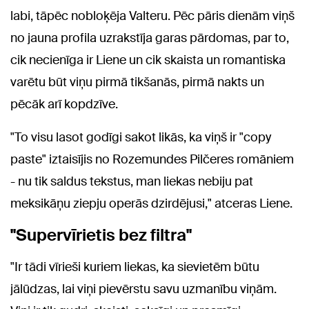
labi, tāpēc nobloķēja Valteru. Pēc pāris dienām viņš
no jauna profila uzrakstīja garas pārdomas, par to,
cik necienīga ir Liene un cik skaista un romantiska
varētu būt viņu pirmā tikšanās, pirmā nakts un
pēcāk arī kopdzīve.
"To visu lasot godīgi sakot likās, ka viņš ir "copy
paste" iztaisījis no Rozemundes Pilčeres romāniem
- nu tik saldus tekstus, man liekas nebiju pat
meksikāņu ziepju operās dzirdējusi," atceras Liene.
"Supervīrietis bez filtra"
"Ir tādi vīrieši kuriem liekas, ka sievietēm būtu
jālūdzas, lai viņi pievērstu savu uzmanību viņām.