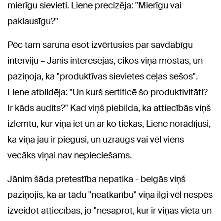
mierīgu sievieti. Liene precizēja: "Mierīgu vai
paklausīgu?"
Pēc tam saruna esot izvērtusies par savdabīgu
interviju – Jānis interesējās, cikos viņa mostas, un
paziņoja, ka "produktīvas sievietes ceļas sešos".
Liene atbildēja: "Un kurš sertificē šo produktivitāti?
Ir kāds audits?" Kad viņš piebilda, ka attiecībās viņš
izlemtu, kur viņa iet un ar ko tiekas, Liene norādījusi,
ka viņa jau ir piegusi, un uzraugs vai vēl viens
vecāks viņai nav nepieciešams.
Jānim šāda pretestība nepatika - beigās viņš
paziņojis, ka ar tādu "neatkarību" viņa ilgi vēl nespēs
izveidot attiecības, jo "nesaprot, kur ir viņas vieta un