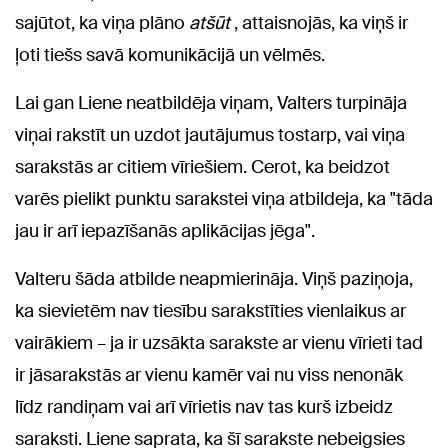
sajūtot, ka viņa plāno
atšūt
, attaisnojās, ka viņš ir
ļoti tiešs savā komunikācijā un vēlmēs.
Lai gan Liene neatbildēja viņam, Valters turpināja
viņai rakstīt un uzdot jautājumus tostarp, vai viņa
sarakstās ar citiem vīriešiem. Cerot, ka beidzot
varēs pielikt punktu sarakstei viņa atbildeja, ka "tāda
jau ir arī iepazīšanās aplikācijas jēga".
Valteru šāda atbilde neapmierināja. Viņš paziņoja,
ka sievietēm nav tiesību sarakstīties vienlaikus ar
vairākiem – ja ir uzsākta sarakste ar vienu vīrieti tad
ir jāsarakstās ar vienu kamēr vai nu viss nenonāk
līdz randiņam vai arī vīrietis nav tas kurš izbeidz
saraksti. Liene saprata, ka šī sarakste nebeigsies