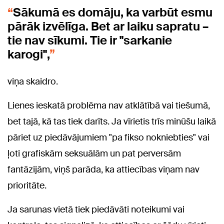
Sākumā es domāju, ka varbūt esmu
pārāk izvēlīga. Bet ar laiku sapratu –
tie nav sīkumi. Tie ir "sarkanie
karogi",
viņa skaidro.
Lienes ieskatā problēma nav atklātībā vai tiešumā,
bet tajā, kā tas tiek darīts. Ja vīrietis trīs minūšu laikā
pāriet uz piedāvājumiem "pa fikso nokniebties" vai
ļoti grafiskām seksuālām un pat perversām
fantāzijām, viņš parāda, ka attiecības viņam nav
prioritāte.
Ja sarunas vietā tiek piedāvāti noteikumi vai