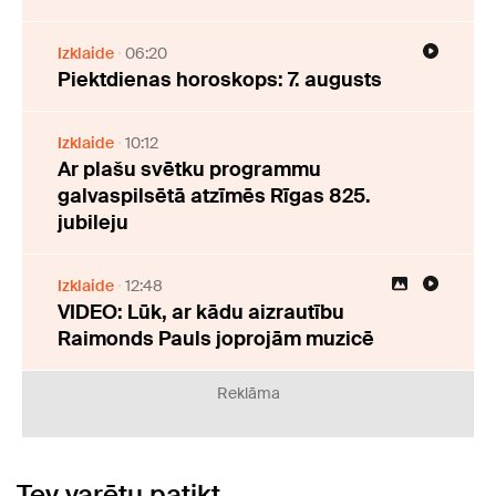
Izklaide
06:20
Piektdienas horoskops: 7. augusts
Izklaide
10:12
Ar plašu svētku programmu
galvaspilsētā atzīmēs Rīgas 825.
jubileju
Izklaide
12:48
VIDEO: Lūk, ar kādu aizrautību
Raimonds Pauls joprojām muzicē
Reklāma
Tev varētu patikt