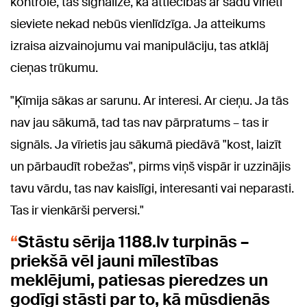
kontrole, tas signalizē, ka attiecības ar šādu vīrieti
sieviete nekad nebūs vienlīdzīga. Ja atteikums
izraisa aizvainojumu vai manipulāciju, tas atklāj
cieņas trūkumu.
"Ķīmija sākas ar sarunu. Ar interesi. Ar cieņu. Ja tās
nav jau sākumā, tad tas nav pārpratums – tas ir
signāls. Ja vīrietis jau sākumā piedāvā "kost, laizīt
un pārbaudīt robežas", pirms viņš vispār ir uzzinājis
tavu vārdu, tas nav kaislīgi, interesanti vai neparasti.
Tas ir vienkārši perversi."
Stāstu sērija 1188.lv turpinās –
priekšā vēl jauni mīlestības
meklējumi, patiesas pieredzes un
godīgi stāsti par to, kā mūsdienās