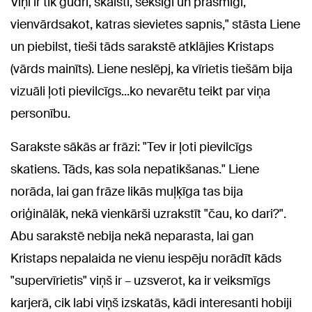
Viņi ir tik gudri, skaisti, seksīgi un prasmīgi,
vienvārdsakot, katras sievietes sapnis," stāsta Liene
un piebilst, tieši tāds sarakstē atklājies Kristaps
(vārds mainīts). Liene neslēpj, ka vīrietis tiešām bija
vizuāli ļoti pievilcīgs...ko nevarētu teikt par viņa
personību.
Sarakste sākās ar frāzi: "Tev ir ļoti pievilcīgs
skatiens. Tāds, kas sola nepatikšanas." Liene
norāda, lai gan frāze likās muļķīga tas bija
oriģinālāk, nekā vienkārši uzrakstīt "čau, ko dari?".
Abu sarakstē nebija nekā neparasta, lai gan
Kristaps nepalaida ne vienu iespēju norādīt kāds
"supervīrietis" viņš ir – uzsverot, ka ir veiksmīgs
karjerā, cik labi viņš izskatās, kādi interesanti hobiji