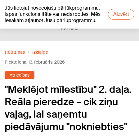
Jūs lietojat novecojušu pārlūkprogrammu,
+11
°C
lapas funkcionalitāte var nedarboties. Mēs
Aizvērt
iesakām atjaunot Jūsu pārluprogrammu.
Reklāma
1188 ziņas
Izklaide
Piektdiena, 13. februāris, 2026
Attiecības
"Meklējot mīlestību" 2. daļa.
Reāla pieredze – cik ziņu
vajag, lai saņemtu
piedāvājumu "nokniebties"