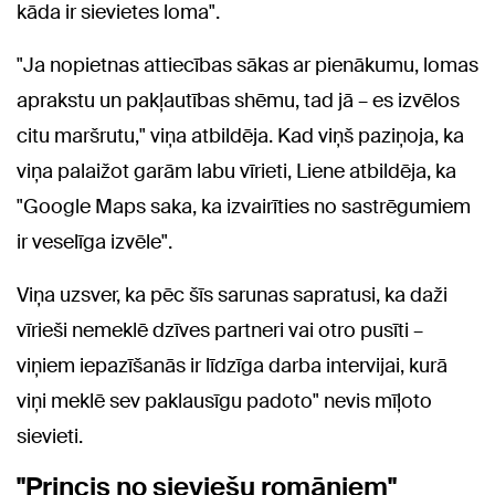
kāda ir sievietes loma".
"Ja nopietnas attiecības sākas ar pienākumu, lomas
aprakstu un pakļautības shēmu, tad jā – es izvēlos
citu maršrutu," viņa atbildēja. Kad viņš paziņoja, ka
viņa palaižot garām labu vīrieti, Liene atbildēja, ka
"Google Maps saka, ka izvairīties no sastrēgumiem
ir veselīga izvēle".
Viņa uzsver, ka pēc šīs sarunas sapratusi, ka daži
vīrieši nemeklē dzīves partneri vai otro pusīti –
viņiem iepazīšanās ir līdzīga darba intervijai, kurā
viņi meklē sev paklausīgu padoto" nevis mīļoto
sievieti.
"Princis no sieviešu romāniem"