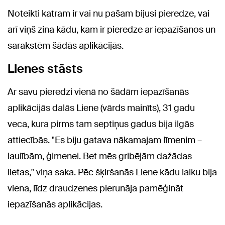
Noteikti katram ir vai nu pašam bijusi pieredze, vai
arī viņš zina kādu, kam ir pieredze ar iepazīšanos un
sarakstēm šādās aplikācijās.
Lienes stāsts
Ar savu pieredzi vienā no šādām iepazīšanās
aplikācijās dalās Liene (vārds mainīts), 31 gadu
veca, kura pirms tam septiņus gadus bija ilgās
attiecībās. "Es biju gatava nākamajam līmenim –
laulībām, ģimenei. Bet mēs gribējām dažādas
lietas," viņa saka. Pēc šķiršanās Liene kādu laiku bija
viena, līdz draudzenes pierunāja pamēģināt
iepazīšanās aplikācijas.