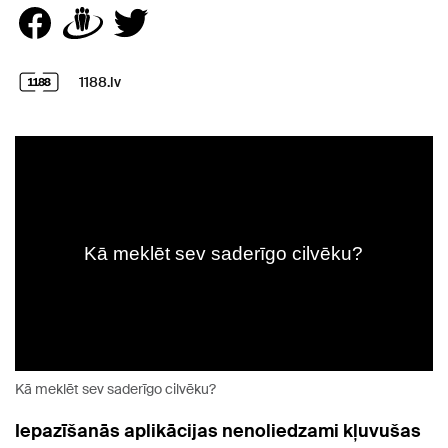
1188.lv
Kā meklēt sev saderīgo cilvēku?
Iepazīšanās aplikācijas nenoliedzami kļuvušas