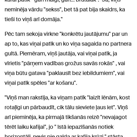
neminēja vārdu "sekss", bet tā pat bija skaidrs, ka
tieši to viņš arī domāja."
Pēc tam sekoja virkne "konkrētu jautājumu" par un
ap to, kas viņai patīk un ko viņa sagaida no partnera
gultā. Piemēram, viņš jautāja, vai viņai patīk, ja
vīrietis "pārņem vadības grožus savās rokās" , vai
viņa būtu gatava "paklausīt bez iebildumiem", vai
viņai patīk spēles "ar košanu".
"Viņš man rakstīja, ka viņam patīk "laizīt lēnām, kost
rotaļīgi un pārbaudīt, cik tālu sieviete ļaus iet". Viņš
arī pieminēja, ka pirmajā tikšanās reizē "nevajagot
tērēt laiku kafijai", jo " īstā iepazīšanās notiek
horizontāli, nevis pie galda ar kafija krūzi," stāsta