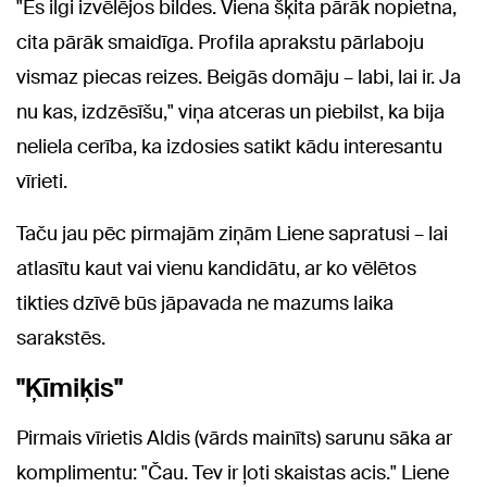
"Es ilgi izvēlējos bildes. Viena šķita pārāk nopietna,
cita pārāk smaidīga. Profila aprakstu pārlaboju
vismaz piecas reizes. Beigās domāju – labi, lai ir. Ja
nu kas, izdzēsīšu," viņa atceras un piebilst, ka bija
neliela cerība, ka izdosies satikt kādu interesantu
vīrieti.
Taču jau pēc pirmajām ziņām Liene sapratusi – lai
atlasītu kaut vai vienu kandidātu, ar ko vēlētos
tikties dzīvē būs jāpavada ne mazums laika
sarakstēs.
"Ķīmiķis"
Pirmais vīrietis Aldis (vārds mainīts) sarunu sāka ar
komplimentu: "Čau. Tev ir ļoti skaistas acis." Liene