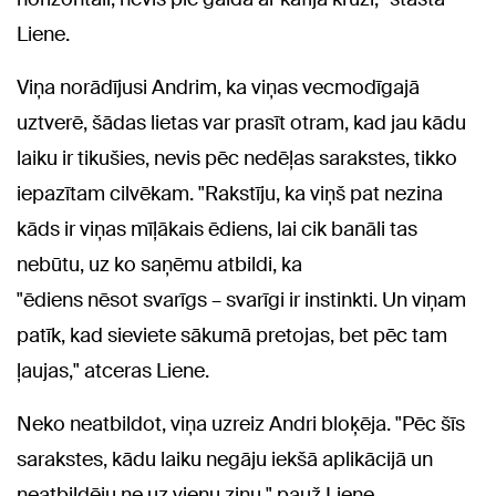
Liene.
Viņa norādījusi Andrim, ka viņas vecmodīgajā
uztverē, šādas lietas var prasīt otram, kad jau kādu
laiku ir tikušies, nevis pēc nedēļas sarakstes, tikko
iepazītam cilvēkam. "Rakstīju, ka viņš pat nezina
kāds ir viņas mīļākais ēdiens, lai cik banāli tas
nebūtu, uz ko saņēmu atbildi, ka
"ēdiens nēsot svarīgs – svarīgi ir instinkti. Un viņam
patīk, kad sieviete sākumā pretojas, bet pēc tam
ļaujas," atceras Liene.
Neko neatbildot, viņa uzreiz Andri bloķēja. "Pēc šīs
sarakstes, kādu laiku negāju iekšā aplikācijā un
neatbildēju ne uz vienu ziņu," pauž Liene.