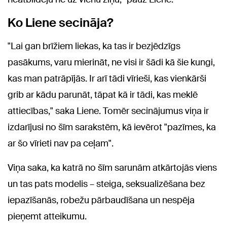
Ko Liene secināja?
"Lai gan brīžiem liekas, ka tas ir bezjēdzīgs
pasākums, varu mierināt, ne visi ir šādi kā šie kungi,
kas man patrāpījās. Ir arī tādi vīrieši, kas vienkārši
grib ar kādu parunāt, tāpat kā ir tādi, kas meklē
attiecības," saka Liene. Tomēr secinājumus viņa ir
izdarījusi no šīm sarakstēm, kā ievērot "pazīmes, ka
ar šo vīrieti nav pa ceļam".
Viņa saka, ka katrā no šīm sarunām atkārtojās viens
un tas pats modelis – steiga, seksualizēšana bez
iepazīšanās, robežu pārbaudīšana un nespēja
pieņemt atteikumu.