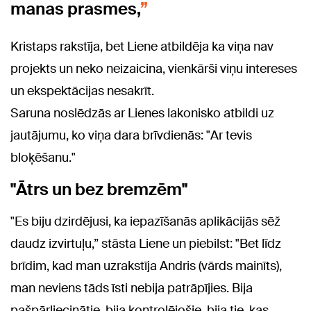
manas prasmes,
Kristaps rakstīja, bet Liene atbildēja ka viņa nav
projekts un neko neizaicina, vienkārši viņu intereses
un ekspektācijas nesakrīt.
Saruna noslēdzās ar Lienes lakonisko atbildi uz
jautājumu, ko viņa dara brīvdienās: "Ar tevis
bloķēšanu."
"Ātrs un bez bremzēm"
"Es biju dzirdējusi, ka iepazīšanās aplikācijās sēž
daudz izvirtuļu,” stāsta Liene un piebilst: "Bet līdz
brīdim, kad man uzrakstīja Andris (vārds mainīts),
man neviens tāds īsti nebija patrāpījies. Bija
pašpārliecinātie, bija kontrolējošie, bija tie, kas