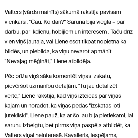
Valters (vārds mainīts) sākumā rakstīja pavisam
vienkārši: "Čau. Ko dari?" Saruna bija viegla – par
darbu, par ikdienu, hobijiem un interesēm . Taču drīz
vien viņš jautāja, vai Liene esot tikpat nopietna kā
bildēs, un piebilda, ka viņu nevarot apmānīt.
"Nevajag mēģināt," Liene atbildēja.
Pēc brīža viņš sāka komentēt viņas izskatu,
pievēršot uzmanību detaļām. "Tu jau detalizēti
vērtē," Liene rakstīja, kad viņš izteicās par viņas
kājām un norādot, ka viņas pēdas "izskatās ļoti
jutekliski". Liene pauž, ka ar šo jau bija pietiekami, lai
sarunu izbeigtu, bet pirms viņa paspēja atbildēt, ka
Valters viņai neinteresē. Kavalieris, iespējams,