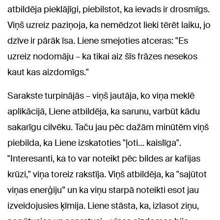
atbildēja pieklājīgi, piebilstot, ka ievads ir drosmīgs.
Viņš uzreiz paziņoja, ka nemēdzot lieki tērēt laiku, jo
dzīve ir pārāk īsa. Liene smejoties atceras: "Es
uzreiz nodomāju – ka tikai aiz šīs frāzes nesekos
kaut kas aizdomīgs."
Sarakste turpinājās – viņš jautāja, ko viņa meklē
aplikācijā, Liene atbildēja, ka sarunu, varbūt kādu
sakarīgu cilvēku. Taču jau pēc dažām minūtēm viņš
piebilda, ka Liene izskatoties "ļoti… kaislīga".
"Interesanti, ka to var noteikt pēc bildes ar kafijas
krūzi," viņa toreiz rakstīja. Viņš atbildēja, ka "sajūtot
viņas enerģiju” un ka viņu starpā noteikti esot jau
izveidojusies ķīmija. Liene stāsta, ka, izlasot ziņu,