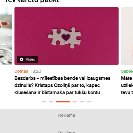
Sabiedrība
18:35
estības bende vai izaugsmes
Māte iestāstījusi bērnam, ka 
ps Ozoliņš par to, kāpēc
uzliek pienākumu reizi mēne
stamāka par tukšu kontu
tēvu tomēr informēt
Reklāma