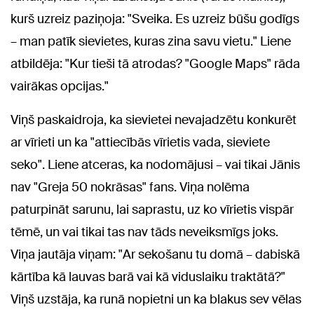
kurš uzreiz paziņoja: "Sveika. Es uzreiz būšu godīgs
– man patīk sievietes, kuras zina savu vietu." Liene
atbildēja: "Kur tieši tā atrodas? "Google Maps" rāda
vairākas opcijas."
Viņš paskaidroja, ka sievietei nevajadzētu konkurēt
ar vīrieti un ka "attiecībās vīrietis vada, sieviete
seko". Liene atceras, ka nodomājusi – vai tikai Jānis
nav "Greja 50 nokrāsas" fans. Viņa nolēma
paturpināt sarunu, lai saprastu, uz ko vīrietis vispār
tēmē, un vai tikai tas nav tāds neveiksmīgs joks.
Viņa jautāja viņam: "Ar sekošanu tu domā – dabiskā
kārtība kā lauvas barā vai kā viduslaiku traktātā?"
Viņš uzstāja, ka runā nopietni un ka blakus sev vēlas