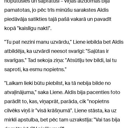
nopūtusies un sapratusi – viņas aizdomas bija
pamatotas, jo pēc trīs minūšu sarakstes Aldis
piedāvāja satikties tajā pašā vakarā un pavadīt
kopā "kaislīgu nakti".
"Tu pat nezini manu uzvārdu," Liene iebilda bet Aldis
atbildēja, ka uzvārdi neesot svarīgi: "Sajūtas ir
svarīgas." Tad sekoja ziņa: "Atsūtīju tev bildi, lai tu
saproti, ka esmu nopietns."
"Laikam lieki būtu piebilst, ka tā nebija bilde no
atvaļinājuma," saka Liene. Aldis bija pacenties foto
parādīt to, kas, viņaprāt, parāda, cik "nopietns
cilvēks viņš ir "visā krāšņumā". Liene stāsta, ka uz
mirkli apstulba, bet pēc tam uzrakstīja: "Vai tas bija