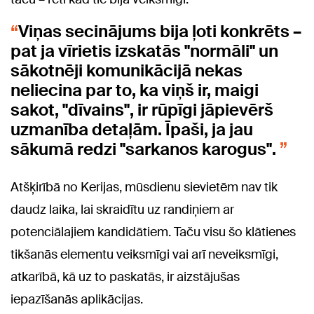
Viņas secinājums bija ļoti konkrēts –
pat ja vīrietis izskatās "normāli" un
sākotnēji komunikācijā nekas
neliecina par to, ka viņš ir, maigi
sakot, "dīvains", ir rūpīgi jāpievērš
uzmanība detaļām. Īpaši, ja jau
sākumā redzi "sarkanos karogus".
Atšķirībā no Kerijas, mūsdienu sievietēm nav tik
daudz laika, lai skraidītu uz randiņiem ar
potenciālajiem kandidātiem. Taču visu šo klātienes
tikšanās elementu veiksmīgi vai arī neveiksmīgi,
atkarībā, kā uz to paskatās, ir aizstājušas
iepazīšanās aplikācijas.