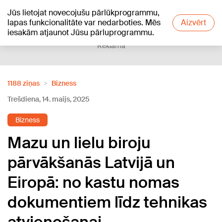
Jūs lietojat novecojušu pārlūkprogrammu,
+13
°C
lapas funkcionalitāte var nedarboties. Mēs
Aizvērt
iesakām atjaunot Jūsu pārluprogrammu.
Reklāma
1188 ziņas
Bizness
Trešdiena, 14. maijs, 2025
Bizness
Mazu un lielu biroju
pārvākšanās Latvijā un
Eiropā: no kastu nomas
dokumentiem līdz tehnikas