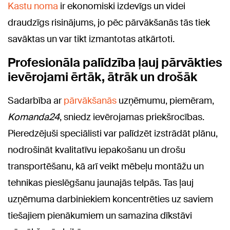
Kastu noma
ir ekonomiski izdevīgs un videi
draudzīgs risinājums, jo pēc pārvākšanās tās tiek
savāktas un var tikt izmantotas atkārtoti.
Profesionāla palīdzība ļauj pārvākties
ievērojami ērtāk, ātrāk un drošāk
Sadarbība ar
pārvākšanās
uzņēmumu, piemēram,
Komanda24
, sniedz ievērojamas priekšrocības.
Pieredzējuši speciālisti var palīdzēt izstrādāt plānu,
nodrošināt kvalitatīvu iepakošanu un drošu
transportēšanu, kā arī veikt mēbeļu montāžu un
tehnikas pieslēgšanu jaunajās telpās. Tas ļauj
uzņēmuma darbiniekiem koncentrēties uz saviem
tiešajiem pienākumiem un samazina dīkstāvi