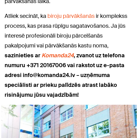
pārvākšanās laikā.
Atliek secināt, ka
biroju pārvākšanās
ir komplekss
process, kas prasa rūpīgu sagatavošanos. Ja jūs
interesē profesionāli biroju pārcelšanās
pakalpojumi vai pārvākšanās kastu noma,
sazinieties ar
Komanda24
, zvanot uz telefona
numuru +371 20167006 vai rakstot uz e-pasta
adresi info@komanda24.lv – uzņēmuma
speciālisti ar prieku palīdzēs atrast labāko
risinājumu jūsu vajadzībām!