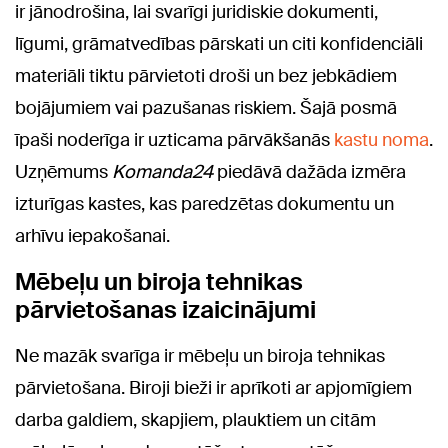
ir jānodrošina, lai svarīgi juridiskie dokumenti,
līgumi, grāmatvedības pārskati un citi konfidenciāli
materiāli tiktu pārvietoti droši un bez jebkādiem
bojājumiem vai pazušanas riskiem. Šajā posmā
īpaši noderīga ir uzticama pārvākšanās
kastu noma
.
Uzņēmums
Komanda24
piedāvā dažāda izmēra
izturīgas kastes, kas paredzētas dokumentu un
arhīvu iepakošanai.
Mēbeļu un biroja tehnikas
pārvietošanas izaicinājumi
Ne mazāk svarīga ir mēbeļu un biroja tehnikas
pārvietošana. Biroji bieži ir aprīkoti ar apjomīgiem
darba galdiem, skapjiem, plauktiem un citām