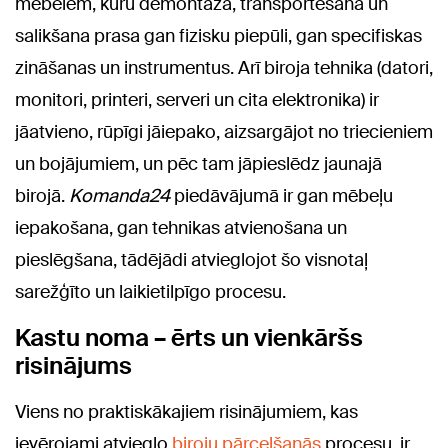
mēbelēm, kuru demontāža, transportēšana un
salikšana prasa gan fizisku piepūli, gan specifiskas
zināšanas un instrumentus. Arī biroja tehnika (datori,
monitori, printeri, serveri un cita elektronika) ir
jāatvieno, rūpīgi jāiepako, aizsargājot no triecieniem
un bojājumiem, un pēc tam jāpieslēdz jaunajā
birojā.
Komanda24
piedāvājumā ir gan mēbeļu
iepakošana, gan tehnikas atvienošana un
pieslēgšana, tādējādi atvieglojot šo visnotaļ
sarežģīto un laikietilpīgo procesu.
Kastu noma – ērts un vienkāršs
risinājums
Viens no praktiskākajiem risinājumiem, kas
ievērojami atvieglo
biroju pārcelšanās
procesu, ir