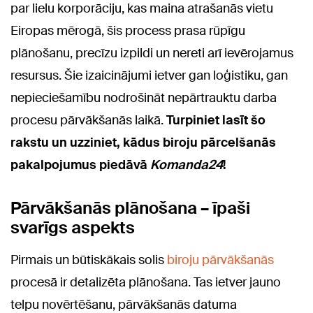
par lielu korporāciju, kas maina atrašanās vietu
Eiropas mērogā, šis process prasa rūpīgu
plānošanu, precīzu izpildi un nereti arī ievērojamus
resursus. Šie izaicinājumi ietver gan loģistiku, gan
nepieciešamību nodrošināt nepārtrauktu darba
procesu pārvākšanās laikā.
Turpiniet lasīt šo
rakstu un uzziniet, kādus biroju pārcelšanās
pakalpojumus piedāvā
Komanda24
!
Pārvākšanās plānošana – īpaši
svarīgs aspekts
Pirmais un būtiskākais solis
biroju pārvākšanās
procesā ir detalizēta plānošana. Tas ietver jauno
telpu novērtēšanu, pārvākšanās datuma