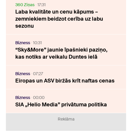
360 Ziņas
17:31
Laba kvalitāte un cenu kāpums –
zemniekiem beidzot cerība uz labu
sezonu
Bizness
10:31
“Sky&More” jaunie īpašnieki paziņo,
kas notiks ar veikalu Duntes ielā
Bizness
07:27
Eiropas un ASV biržās krīt naftas cenas
Bizness
00:00
SIA „Helio Media” privātuma politika
Reklāma