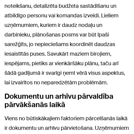
noteikšanu, detalizēta budžeta sastādīšanu un
atbildīgo personu vai komandas izveidi. Lieliem
uzņēmumiem, kuriem ir daudz nodaļu un
darbinieku, plānošanas posms var būt īpaši
sarežģīts, jo nepieciešams koordinēt daudzas
iesaistītās puses. Savukārt maziem birojiem,
iespējams, pietiks ar vienkāršāku plānu, taču arī
šādā gadījumā ir svarīgi ņemt vērā visus aspektus,
lai izvairītos no neparedzētām problēmām.
Dokumentu un arhīvu pārvaldība
pārvākšanās laikā
Viens no būtiskākajiem faktoriem pārcelšanās laikā
ir dokumentu un arhīvu pārvietošana. Uzņēmumiem