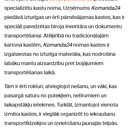
specializētu kastu noma. Uzņēmums
Komanda24
piedāvā izturīgas un ērti pārnēsājamas kastes, kas ir
speciāli paredzētas biroja inventāra un dokumentu
transportēšanai. Atšķirībā no tradicionālajām
kartona kastēm,
Komanda24
nomas kastes ir
izgatavotas no izturīga materiāla, kas nodrošina
labāku mantu aizsardzību pret bojājumiem
transportēšanas laikā.
Tām ir ērti rokturi, atvieglojot nešanu, un vāki, kas
pasargā saturu no putekļiem, netīrumiem un
laikapstākļu ietekmes. Turklāt, izmantojot vienota
izmēra kastes, ir vieglāk organizēt to iekraušanu
transportlīdzekļos un izvietošanu jaunajās telpās.