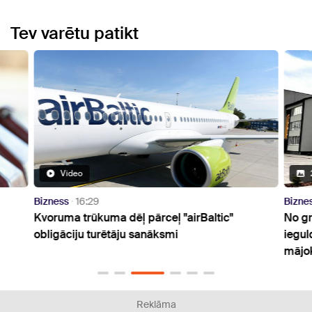
Tev varētu patikt
Video
Bizness
16:29
Bizne
Kvoruma trūkuma dēļ pārceļ "airBaltic"
No gr
obligāciju turētāju sanāksmi
iegul
mājo
Reklāma