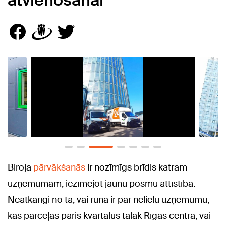
atvienošanai
Biroja
pārvākšanās
ir nozīmīgs brīdis katram
uzņēmumam, iezīmējot jaunu posmu attīstībā.
Neatkarīgi no tā, vai runa ir par nelielu uzņēmumu,
kas pārceļas pāris kvartālus tālāk Rīgas centrā, vai