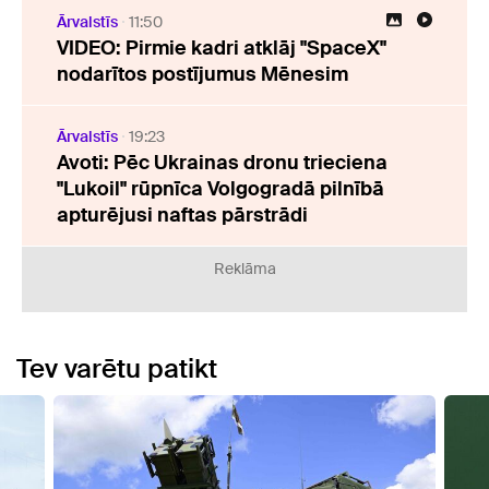
Ārvalstīs
11:50
VIDEO: Pirmie kadri atklāj "SpaceX"
nodarītos postījumus Mēnesim
Ārvalstīs
19:23
Avoti: Pēc Ukrainas dronu trieciena
"Lukoil" rūpnīca Volgogradā pilnībā
apturējusi naftas pārstrādi
Reklāma
Tev varētu patikt