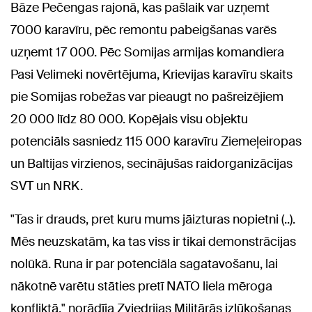
Bāze Pečengas rajonā, kas pašlaik var uzņemt
7000 karavīru, pēc remontu pabeigšanas varēs
uzņemt 17 000. Pēc Somijas armijas komandiera
Pasi Velimeki novērtējuma, Krievijas karavīru skaits
pie Somijas robežas var pieaugt no pašreizējiem
20 000 līdz 80 000. Kopējais visu objektu
potenciāls sasniedz 115 000 karavīru Ziemeļeiropas
un Baltijas virzienos, secinājušas raidorganizācijas
SVT un NRK.
"Tas ir drauds, pret kuru mums jāizturas nopietni (..).
Mēs neuzskatām, ka tas viss ir tikai demonstrācijas
nolūkā. Runa ir par potenciāla sagatavošanu, lai
nākotnē varētu stāties pretī NATO liela mēroga
konfliktā," norādīja Zviedrijas Militārās izlūkošanas