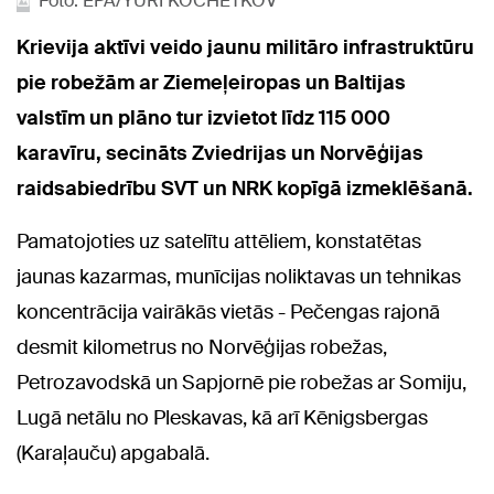
Foto: EPA/YURI KOCHETKOV
Krievija aktīvi veido jaunu militāro infrastruktūru
pie robežām ar Ziemeļeiropas un Baltijas
valstīm un plāno tur izvietot līdz 115 000
karavīru, secināts Zviedrijas un Norvēģijas
raidsabiedrību SVT un NRK kopīgā izmeklēšanā.
Pamatojoties uz satelītu attēliem, konstatētas
jaunas kazarmas, munīcijas noliktavas un tehnikas
koncentrācija vairākās vietās - Pečengas rajonā
desmit kilometrus no Norvēģijas robežas,
Petrozavodskā un Sapjornē pie robežas ar Somiju,
Lugā netālu no Pleskavas, kā arī Kēnigsbergas
(Karaļauču) apgabalā.