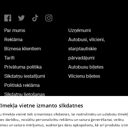
Par mums
Uzņēmumi
Reklāma
Autobusi, vilcieni,
Biznesa klientiem
starptautiskie
Tarifi
pārvadājumi
Privātuma politika
Autobusu biļetes
Sīkdatņu iestatījumi
Vilcienu biļetes
Politiskā reklāma
Sīkdatņu lietošanas
noteikumi
 tīmekļa vietne izmanto sīkdatnes
Komentāru pievienošana
 tīmekļa vietnē tiek izmantotas sīkdatnes, lai nodrošinātu un uzlabotu tīmek
nes darbību., nosūtītu personalizētu reklāmu un satura ģenerēšanai, veiktu
āmas un satura mērījumus, auditorijas datu apkopošanu, kā arī produktu izst
TV programma