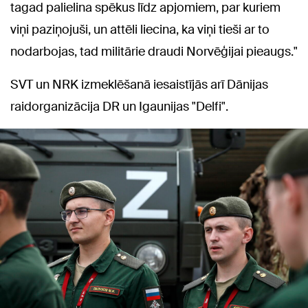
tagad palielina spēkus līdz apjomiem, par kuriem
viņi paziņojuši, un attēli liecina, ka viņi tieši ar to
nodarbojas, tad militārie draudi Norvēģijai pieaugs."
SVT un NRK izmeklēšanā iesaistījās arī Dānijas
raidorganizācija DR un Igaunijas "Delfi".