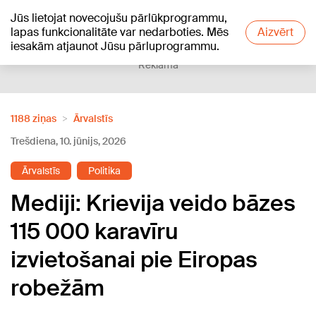
Jūs lietojat novecojušu pārlūkprogrammu,
+20
°C
lapas funkcionalitāte var nedarboties. Mēs
Aizvērt
iesakām atjaunot Jūsu pārluprogrammu.
Reklāma
1188 ziņas
Ārvalstīs
Trešdiena, 10. jūnijs, 2026
Ārvalstīs
Politika
Mediji: Krievija veido bāzes
115 000 karavīru
izvietošanai pie Eiropas
robežām