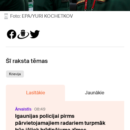
Foto: EPA/YURI KOCHETKOV
Šī raksta tēmas
Krievija
Lasītākie
Jaunākie
Ārvalstīs
08:49
Igaunijas policijai pirms
pārvietojamajiem radariem turpmāk
būs jāliek brīdinājuma zīmes