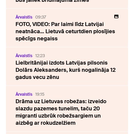
Ārvalstīs
09:37
FOTO, VIDEO: Par laimi līdz Latvijai
neatnāca… Lietuvā ceturtdien plosījies
spēcīgs negaiss
Ārvalstīs
12:23
Lielbritānijai izdots Latvijas pilsonis
Dolārs Aleksanders, kurš nogalināja 12
gadus vecu zēnu
Ārvalstīs
19:15
Drāma uz Lietuvas robežas: izveido
slazdu pazemes tunelim, taču 20
migranti uzbrūk robežsargiem un
aizbēg ar rokudzelžiem