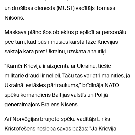
un drošības dienesta (MUST) vadītājs Tomass
Nilsons.
Maskava plāno šos objektus piepildīt ar personālu
pēc tam, kad būs rimusies karstā fāze Krievijas
sāktajā karā pret Ukrainu, uzskata analītiķi.
"Kamēr Krievija ir aizņemta ar Ukrainu, tiešie
militārie draudi ir nelieli. Taču tas var ātri mainīties, ja
Ukrainā iestāsies pārtraukums," brīdināja NATO
spēku komandieris Baltijas valstīs un Polijā
ģenerālmajors Braiens Nisens.
Arī Norvēģijas bruņoto spēku vadītājs Eiriks
Kristofešens neslēpa savas bažas: "Ja Krievija