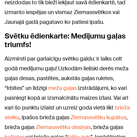
neizdodas to tik bieži iekļaut savā ēdienkartē, tad
izmanto iespējas un vismaz Ziemassvētkos vai
Jaunajā gadā pagatavo ko patiesi īpašu.
Svētku ēdienkarte: Medījumu gaļas
triumfs!
Aizmirsti par garlaicīgu svētku galdu: ir laiks celt
godā medījumu gaļu! Uzkodām lieliski derēs meža
gaļas desas, pastētes, aukstās gaļas ruletes,
“Irbītes” un līdzīgi
meža gaļas
izstrādājumi, ko vari
pasniegt kopā ar izsmalcinātu maizes izlasi. Vai arī
vari šo punktu izlaist un uzreiz goda vietā likt
brieža
steiku
, īpašos brieža gaļas
Ziemassvētku kupātus
,
brieža gaļas
Ziemassvētku desiņas
, brieža gaļas
kotletes
vai brieža gaļas “
falšo zaķi
”. Iegādājoties