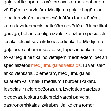
gaļai vai liellopam, ja vēlies savu ķermeni pabarot ar
vērtīgām uzturvielām. Medījumu gaļa ir bagāta ar
olbaltumvielām un nepiesātinātām taukskābēm,
kuras tavs ķermenis patiešām novērtēs. Tā ir ne tikai
garšīga, bet arī veselīga izvēle, ko uztura speciālisti
iesaka iekļaut savā ikdienas ēdienkartē. Medījumu
gaļa bez šaubām ir kas īpašs, tāpēc ir patīkami, ka
to var iegūt ne tikai no vietējiem medniekiem, bet arī
specializētos
medījumu gaļas veikalos
. Tu vari sākt
ar ko vienkāršu, piemēram, medījumu gaļas
salātiem vai smalku medījumu burgeru vakaru.
Iespējas ir neierobežotas, un, izvēloties pareizās
piedevas, jebkuru ēdienreizi varēsi pārvērst
gastronomiskajās izvirtībās. Ja ikdienā tomēr