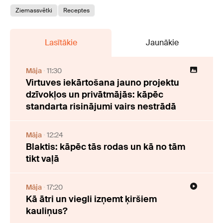
Ziemassvētki
Receptes
Lasītākie
Jaunākie
Māja
11:30
Virtuves iekārtošana jauno projektu
dzīvokļos un privātmājās: kāpēc
standarta risinājumi vairs nestrādā
Māja
12:24
Blaktis: kāpēc tās rodas un kā no tām
tikt vaļā
Māja
17:20
Kā ātri un viegli izņemt ķiršiem
kauliņus?