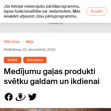
Jūs lietojat novecojušu pārlūkprogrammu,
+17
°C
lapas funkcionalitāte var nedarboties. Mēs
Aizvērt
iesakām atjaunot Jūsu pārluprogrammu.
Reklāma
1188 ziņas
Māja
Piektdiena, 22. decembris, 2023
Svētki
Receptes
Medījumu gaļas produkti
svētku galdam un ikdienai