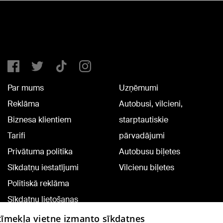
Par mums
Uzņēmumi
Reklāma
Autobusi, vilcieni,
Biznesa klientiem
starptautiskie
Tarifi
pārvadājumi
Privātuma politika
Autobusu biļetes
Sīkdatņu iestatījumi
Vilcienu biļetes
Politiskā reklāma
Sīkdatņu lietošanas
noteikumi
 tīmekļa vietne izmanto sīkdatnes