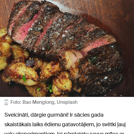
Foto: Bao Menglong, Unsplash
Sveicināti, dārgie gurmāni! Ir sācies gada
skaistākais laiks ēdienu gatavotājiem, jo svētki ļauj
vaļu eksperimentiem, lai pārsteigtu savus mīļos ar