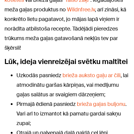
meža gaļas produktus no
Wildnfree.lv
, arī zināsi, kā
konkrēto lietu pagatavot, jo mājas lapā viņiem ir
norādīta atbilstoša recepte. Tādējādi pieredzes
trūkums meža gaļas gatavošanā nekļūs tev par
šķērsli!
Lūk, ideja vienreizējai svētku maltītei
Uzkodās pasniedz
brieža auksto gaļu ar čili
, lai
atmodinātu garšas kārpiņas, vai medījumu
gaļas salātus ar svaigiem dārzeņiem;
Pirmajā ēdienā pasniedz
brieža gaļas buljonu
.
Vari arī to izmantot kā pamatu gardai sakņu
zupai;
Otrajā un galvenajā daļā galdā cel lēni