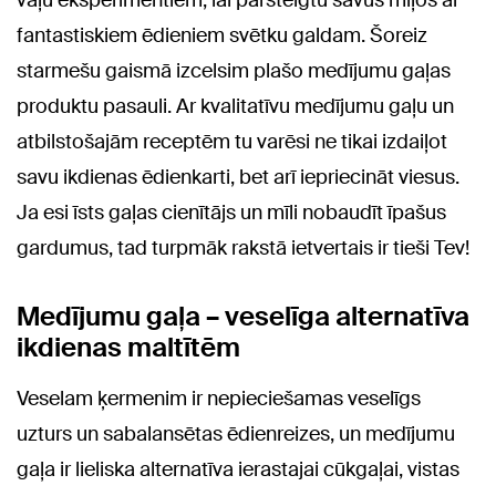
fantastiskiem ēdieniem svētku galdam. Šoreiz
starmešu gaismā izcelsim plašo medījumu gaļas
produktu pasauli. Ar kvalitatīvu medījumu gaļu un
atbilstošajām receptēm tu varēsi ne tikai izdaiļot
savu ikdienas ēdienkarti, bet arī iepriecināt viesus.
Ja esi īsts gaļas cienītājs un mīli nobaudīt īpašus
gardumus, tad turpmāk rakstā ietvertais ir tieši Tev!
Medījumu gaļa – veselīga alternatīva
ikdienas maltītēm
Veselam ķermenim ir nepieciešamas veselīgs
uzturs un sabalansētas ēdienreizes, un medījumu
gaļa ir lieliska alternatīva ierastajai cūkgaļai, vistas