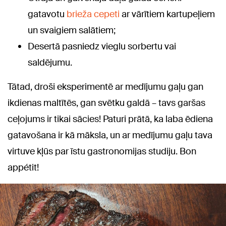
gatavotu
brieža cepeti
ar vārītiem kartupeļiem
un svaigiem salātiem;
Desertā pasniedz vieglu sorbertu vai
saldējumu.
Tātad, droši eksperimentē ar medījumu gaļu gan
ikdienas maltītēs, gan svētku galdā – tavs garšas
ceļojums ir tikai sācies! Paturi prātā, ka laba ēdiena
gatavošana ir kā māksla, un ar medījumu gaļu tava
virtuve kļūs par īstu gastronomijas studiju. Bon
appétit!