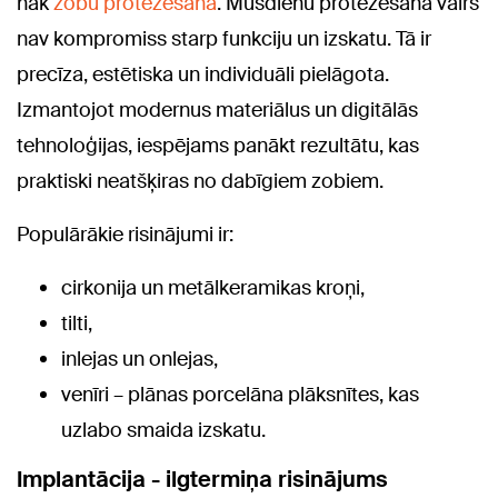
nāk
zobu protezēšana
. Mūsdienu protezēšana vairs
nav kompromiss starp funkciju un izskatu. Tā ir
precīza, estētiska un individuāli pielāgota.
Izmantojot modernus materiālus un digitālās
tehnoloģijas, iespējams panākt rezultātu, kas
praktiski neatšķiras no dabīgiem zobiem.
Populārākie risinājumi ir:
cirkonija un metālkeramikas kroņi,
tilti,
inlejas un onlejas,
venīri – plānas porcelāna plāksnītes, kas
uzlabo smaida izskatu.
Implantācija - ilgtermiņa risinājums