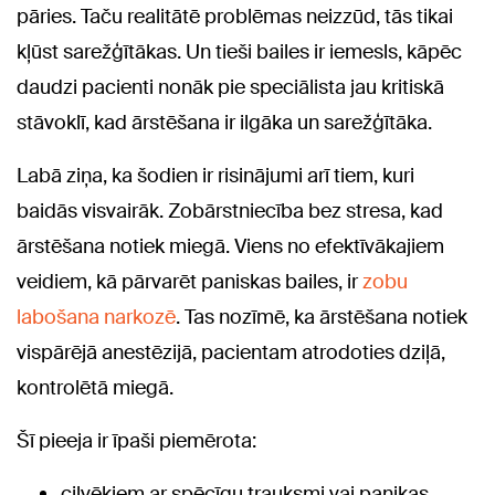
pāries. Taču realitātē problēmas neizzūd, tās tikai
kļūst sarežģītākas. Un tieši bailes ir iemesls, kāpēc
daudzi pacienti nonāk pie speciālista jau kritiskā
stāvoklī, kad ārstēšana ir ilgāka un sarežģītāka.
Labā ziņa, ka šodien ir risinājumi arī tiem, kuri
baidās visvairāk. Zobārstniecība bez stresa, kad
ārstēšana notiek miegā. Viens no efektīvākajiem
veidiem, kā pārvarēt paniskas bailes, ir
zobu
labošana narkozē
. Tas nozīmē, ka ārstēšana notiek
vispārējā anestēzijā, pacientam atrodoties dziļā,
kontrolētā miegā.
Šī pieeja ir īpaši piemērota:
cilvēkiem ar spēcīgu trauksmi vai panikas