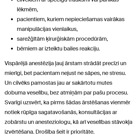
lēkmēm,
pacientiem, kuriem nepieciešamas vairākas
manipulācijas vienlaikus,
sarežģītām ķirurģiskām procedūrām,
bērniem ar izteiktu bailes reakciju.
Vispārējā anestēzija ļauj ārstam strādāt precīzi un
mierīgi, bet pacientam nejust ne sāpes, ne stresu.
Un cilvēks pamostas jau ar sakārtotu mutes
dobuma veselību, bez atmiņām par pašu procesu.
Svarīgi uzsvērt, ka pirms šādas ārstēšanas vienmēr
notiek rūpīga sagatavošanās, konsultācijas ar
zobārstu un anesteziologu, kā arī veselības stāvokļa
izvērtēšana. Drošība šeit ir prioritāte.