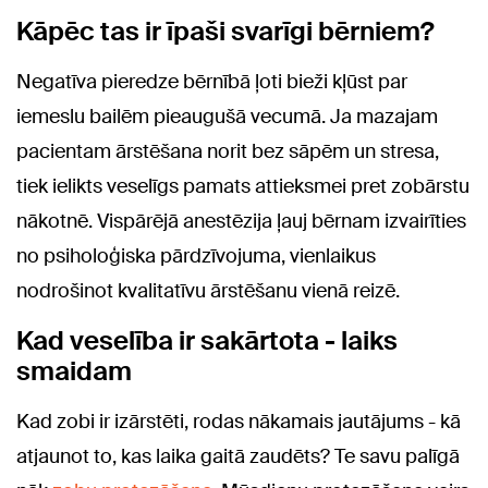
Kāpēc tas ir īpaši svarīgi bērniem?
Negatīva pieredze bērnībā ļoti bieži kļūst par
iemeslu bailēm pieaugušā vecumā. Ja mazajam
pacientam ārstēšana norit bez sāpēm un stresa,
tiek ielikts veselīgs pamats attieksmei pret zobārstu
nākotnē. Vispārējā anestēzija ļauj bērnam izvairīties
no psiholoģiska pārdzīvojuma, vienlaikus
nodrošinot kvalitatīvu ārstēšanu vienā reizē.
Kad veselība ir sakārtota - laiks
smaidam
Kad zobi ir izārstēti, rodas nākamais jautājums - kā
atjaunot to, kas laika gaitā zaudēts? Te savu palīgā