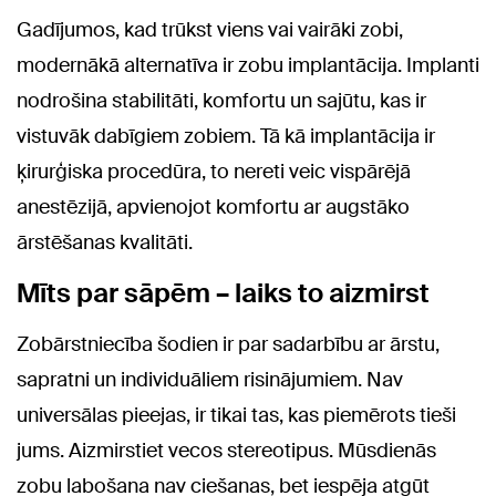
Gadījumos, kad trūkst viens vai vairāki zobi,
modernākā alternatīva ir zobu implantācija. Implanti
nodrošina stabilitāti, komfortu un sajūtu, kas ir
vistuvāk dabīgiem zobiem. Tā kā implantācija ir
ķirurģiska procedūra, to nereti veic vispārējā
anestēzijā, apvienojot komfortu ar augstāko
ārstēšanas kvalitāti.
Mīts par sāpēm – laiks to aizmirst
Zobārstniecība šodien ir par sadarbību ar ārstu,
sapratni un individuāliem risinājumiem. Nav
universālas pieejas, ir tikai tas, kas piemērots tieši
jums. Aizmirstiet vecos stereotipus. Mūsdienās
zobu labošana nav ciešanas, bet iespēja atgūt