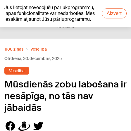
Jūs lietojat novecojušu pārlūkprogrammu,
+15
°C
lapas funkcionalitāte var nedarboties. Mēs
Aizvērt
iesakām atjaunot Jūsu pārluprogrammu.
Reklāma
1188 ziņas
Veselība
Otrdiena, 30. decembris, 2025
Veselība
Mūsdienās zobu labošana ir
nesāpīga, no tās nav
jābaidās