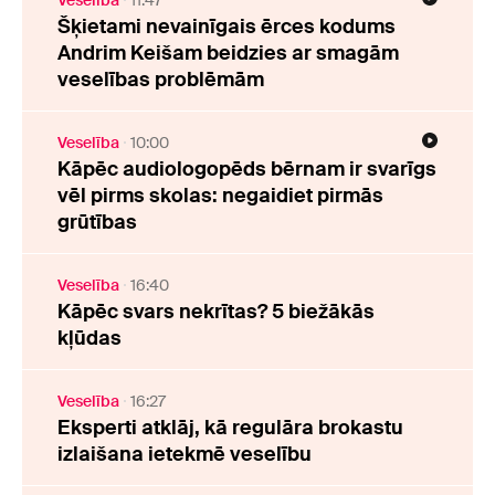
Veselība
11:47
Šķietami nevainīgais ērces kodums
Andrim Keišam beidzies ar smagām
veselības problēmām
Veselība
10:00
Kāpēc audiologopēds bērnam ir svarīgs
vēl pirms skolas: negaidiet pirmās
grūtības
Veselība
16:40
Kāpēc svars nekrītas? 5 biežākās
kļūdas
Veselība
16:27
Eksperti atklāj, kā regulāra brokastu
izlaišana ietekmē veselību