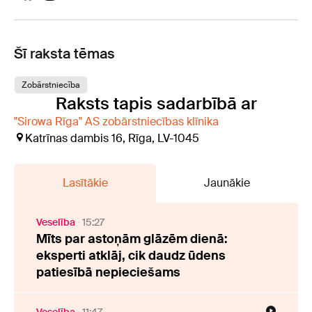
Šī raksta tēmas
Zobārstniecība
Raksts tapis sadarbībā ar
"Sirowa Rīga" AS zobārstniecības klīnika
Katrīnas dambis 16, Rīga, LV-1045
Lasītākie
Jaunākie
Veselība
15:27
Mīts par astoņām glāzēm dienā:
eksperti atklāj, cik daudz ūdens
patiesībā nepieciešams