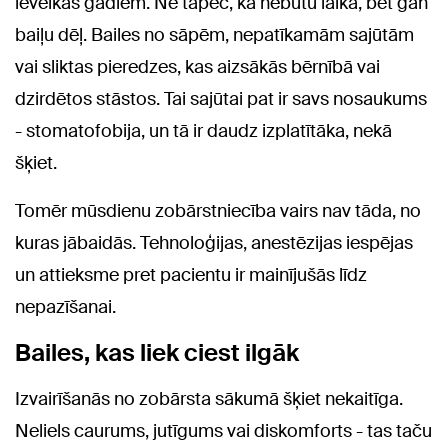
ievelkas gadiem. Ne tāpēc, ka nebūtu laika, bet gan
baiļu dēļ. Bailes no sāpēm, nepatīkamām sajūtām
vai sliktas pieredzes, kas aizsākās bērnībā vai
dzirdētos stāstos. Tai sajūtai pat ir savs nosaukums
- stomatofobija, un tā ir daudz izplatītāka, nekā
šķiet.
Tomēr mūsdienu zobārstniecība vairs nav tāda, no
kuras jābaidās. Tehnoloģijas, anestēzijas iespējas
un attieksme pret pacientu ir mainījušās līdz
nepazīšanai.
Bailes, kas liek ciest ilgāk
Izvairīšanās no zobārsta sākumā šķiet nekaitīga.
Neliels caurums, jutīgums vai diskomforts - tas taču