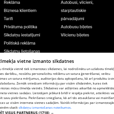
Reklāma
Autobusi, vilcieni,
Biznesa klientiem
starptautiskie
Tarifi
pārvadājumi
Privātuma politika
Autobusu biļetes
Sīkdatņu iestatījumi
Vilcienu biļetes
Politiskā reklāma
Sīkdatņu lietošanas
noteikumi
 tīmekļa vietne izmanto sīkdatnes
Komentāru pievienošana
 tīmekļa vietnē tiek izmantotas sīkdatnes, lai nodrošinātu un uzlabotu tīmek
nes darbību., nosūtītu personalizētu reklāmu un satura ģenerēšanai, veiktu
āmas un satura mērījumus, auditorijas datu apkopošanu, kā arī produktu izst
TV programma
zlabošanu. Zemāk sniedzam informāciju par visām sīkdatnēm, kuras tiek
Līguma noteikumi
ntotas mūsu tīmekļa vietnēs. Sīkdatnes var atšķirties atkarībā no apmeklētā
rneta vietnes sadaļas. Lietotājam jebkurā brīdī ir iespēja piekrist, atteikties va
360 Ziņu kontakti
īt savu piekrišanu. Piekrišanas sniegšana, kā arī tās atsaukšana vai mainīša
ecas uz visām interneta vietnes sadaļām. Vairāk informācijas par izmantotaj
Helio Media
atnēm skatīt
sīkdatņu izmantošanas noteikumos.
ĪT VISUS PARTNERUS
(1718) →