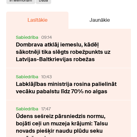
In Memoriam
Daba
Lasītākie
Jaunākie
Sabiedrība
09:14
Dombrava atklāj iemeslu, kādēļ
sākotnēji tika slēgts robežpunkts uz
Latvijas-Baltkrievijas robežas
Sabiedrība
10:43
Labklājības ministrija rosina palielināt
vecāku pabalstu līdz 70% no algas
Sabiedrība
17:47
Ūdens sešreiz pārsniedzis normu,
bojāti ceļi un muzeja krājumi: Talsu
novads piešķir naudu plūdu seku