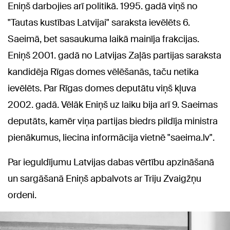
Eniņš darbojies arī politikā. 1995. gadā viņš no
"Tautas kustības Latvijai" saraksta ievēlēts 6.
Saeimā, bet sasaukuma laikā mainīja frakcijas.
Eniņš 2001. gadā no Latvijas Zaļās partijas saraksta
kandidēja Rīgas domes vēlēšanās, taču netika
ievēlēts. Par Rīgas domes deputātu viņš kļuva
2002. gadā. Vēlāk Eniņš uz laiku bija arī 9. Saeimas
deputāts, kamēr viņa partijas biedrs pildīja ministra
pienākumus, liecina informācija vietnē "saeima.lv".
Par ieguldījumu Latvijas dabas vērtību apzināšanā
un sargāšanā Eniņš apbalvots ar Triju Zvaigžņu
ordeni.