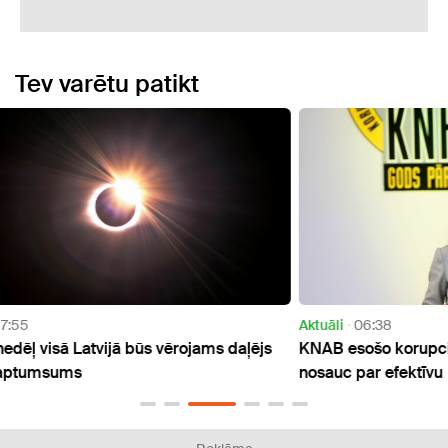
Tev varētu patikt
Aktuāli
06:38
Aktuāl
ējs
KNAB esošo korupcijas izmeklēšanas modeli
Dīzeļ
nosauc par efektīvu
ietek