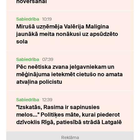
novēršanai
Sabiedrība
10:19
Mirušā uzņēmēja Valērija Maligina
jaunākā meita nonākusi uz apsūdzēto
sola
Sabiedrība
07:39
Pēc neētiska zvana jelgavniekam un
mēģinājuma ietekmēt cietušo no amata
atvaļina policistu
Sabiedrība
12:39
"Izskatās, Rasima ir sapinusies
melos..." Politiķes māte, kurai piederot
dzīvoklis Rīgā, patiesībā strādā Latgalē
Reklāma