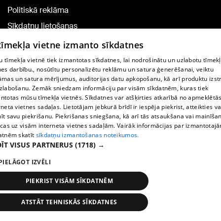
Politiskā reklāma
Sīkdatņu lietošanas
noteikumi
 tīmekļa vietne izmanto sīkdatnes
Komentāru pievienošana
 tīmekļa vietnē tiek izmantotas sīkdatnes, lai nodrošinātu un uzlabotu tīmek
nes darbību., nosūtītu personalizētu reklāmu un satura ģenerēšanai, veiktu
āmas un satura mērījumus, auditorijas datu apkopošanu, kā arī produktu izst
TV programma
zlabošanu. Zemāk sniedzam informāciju par visām sīkdatnēm, kuras tiek
Līguma noteikumi
ntotas mūsu tīmekļa vietnēs. Sīkdatnes var atšķirties atkarībā no apmeklētā
rneta vietnes sadaļas. Lietotājam jebkurā brīdī ir iespēja piekrist, atteikties va
360 Ziņu kontakti
īt savu piekrišanu. Piekrišanas sniegšana, kā arī tās atsaukšana vai mainīša
ecas uz visām interneta vietnes sadaļām. Vairāk informācijas par izmantotaj
Helio Media
atnēm skatīt
sīkdatņu izmantošanas noteikumos.
ĪT VISUS PARTNERUS
(1718) →
Portāla palīdzības dienests: e-pasts -
info@1188.lv
PIELĀGOT IZVĒLI
Copyright © 2004-2026 SIA HELIO MEDIA.
All rights reserved.
PIEKRIST VISĀM SĪKDATNĒM
ATSTĀT TEHNISKĀS SĪKDATNES
Ziņas
Meklēt
1188 play
Satiksme
Vairāk